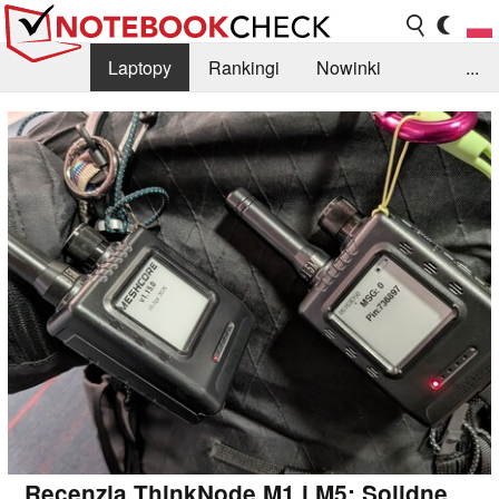
Laptopy
Rankingi
Nowinki
...
Biblioteka
Info
Szukajka recenzji
Recenzja ThinkNode M1 i M5: Solidne