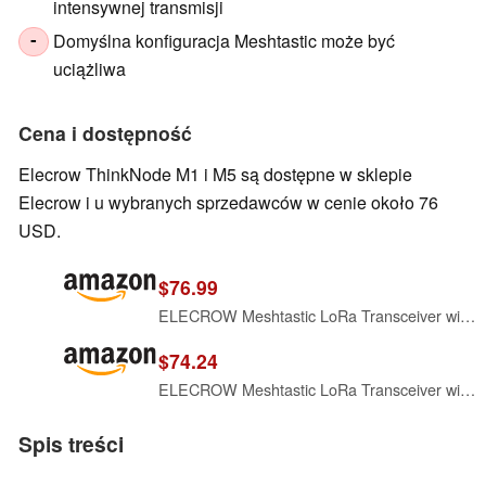
intensywnej transmisji
Domyślna konfiguracja Meshtastic może być
-
uciążliwa
Cena i dostępność
Elecrow ThinkNode M1 i M5 są dostępne w sklepie
Elecrow i u wybranych sprzedawców w cenie około 76
USD.
$76.99
ELECROW Meshtastic LoRa Transceiver with GPS and nRF52840 &1.54" EPD Screen
$74.24
ELECROW Meshtastic LoRa Transceiver with GPS and ESP32-S3 &1.54" EPD Screen
Spis treści