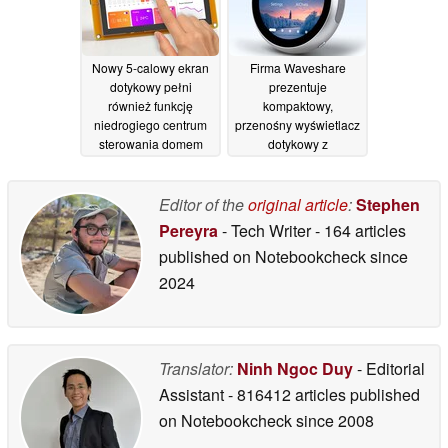
Nowy 5-calowy ekran
Firma Waveshare
dotykowy pełni
prezentuje
również funkcję
kompaktowy,
niedrogiego centrum
przenośny wyświetlacz
sterowania domem
dotykowy z
inteligentnym,
wbudowanym
oferującego szeroki
akumulatorem,
zestaw funkcji
przeznaczony również
Editor of the
original article
:
Stephen
27/06/2026
do zastosowań w
Pereyra
- Tech Writer
- 164 articles
inteligentnym domu
published on Notebookcheck
since
22/06/2026
2024
Translator:
Ninh Ngoc Duy
- Editorial
Assistant
- 816412 articles published
on Notebookcheck
since 2008