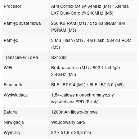
Procesor
Arm Cortex-M4 @ 64MHz (M1) / Xtensa
LX7 Dual-Core @ 240MHz (M5)
Pamięć systemowa
256 KB RAM (M1) / 512KB SRAM, 8M
PSRAM (M5)
Pamięć
3 MB Flash (M1) / 4M Flash, 384KB ROM
(M5)
Transceiver LoRa
SX1262
WiFi
Brak wsparcia (M1) / 802.11a/b/g/n
2.4GHz (M5)
Bluetooth
BLE i BT 5.4 (M1) / BLE i BT 5.0 (M5)
Wyświetlacz
1,54-calowy monochromatyczny
wyświetlacz EPD (E-Ink)
Bateria
1200mAh litowo-jonowa
Nawigacja
Wbudowany GPS
Wymiary
82 x 51,6 x 26,3 mm