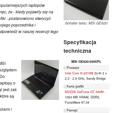
opularniejszych laptopów
ięc, że - kiedy pojawiły się na
afiki - postanowiono stworzyć
bohater testu: MSI GE620
ojego poprzednika i
dpowiedź w naszej recenzji tego
Specyfikacja
techniczna
MSI GE620-039XPL
 MSI
Procesor
 względem
Intel Core i5-2410M
2c/4t 2 x
 Do
2.3 - 2.9 GHz, Sandy Bridge
aptopy o
Karta grafiki
i jest zaś
NVIDIA GeForce GT 540M
-
które są
1024 MB VRAM, DDR3,
ForceWare 67.04
ołami i
Pamięć