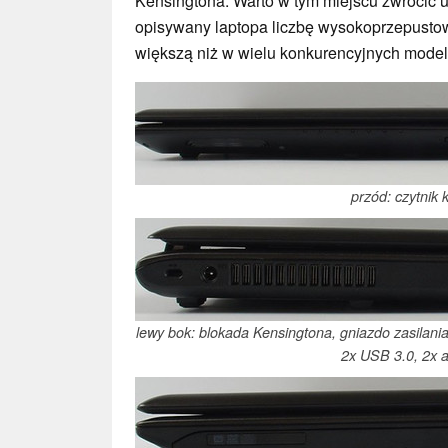
Kensingtona. Warto w tym miejscu zwrócić
opisywany laptopa liczbę wysokoprzepusto
większą niż w wielu konkurencyjnych model
przód: czytnik k
lewy bok: blokada Kensingtona, gniazdo zasilania
2x USB 3.0, 2x 