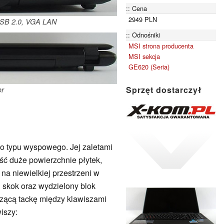
Cena
2949 PLN
USB 2.0, VGA LAN
Odnośniki
MSI strona producenta
MSI sekcja
GE620 (Seria)
Sprzęt dostarczył
or
 typu wyspowego. Jej zaletami
ść duże powierzchnie płytek,
na niewielkiej przestrzeni w
i skok oraz wydzielony blok
zącą tackę między klawiszami
wiszy: