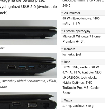
 uwagę na oferowaną przez
głębokość (mm): 37.6 x 393 x
249.5
wych gniazd USB 3.0 (dwukrotnie
ach).
Akumulator
49 Wh litowo-jonowy, 4400
mAh, 11,1 V
System operacyjny
Microsoft Windows 7 Home
Premium 64 Bit
art
Kamera
kamerka: jest
Inne
BIOS: 10A, zasilacz 90 W,
4,74 A, 19 V, kontroler NEC
uPD720200, technologia
, szczeliny układu chłodzenia, HDMI,
Nvidia Optimus, THX
audio
TruStudio Pro, MSI Cooler
Boost
Waga
2.7 kg, zasilacz: 610 g