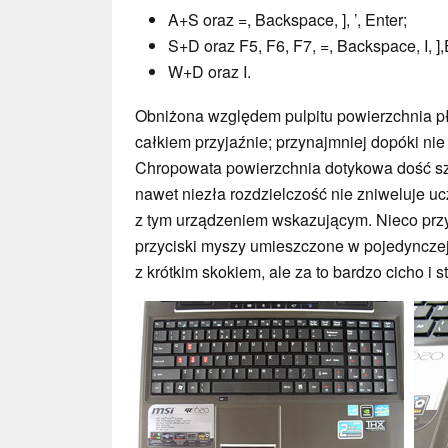
A+S oraz =, Backspace, ], ’, Enter;
S+D oraz F5, F6, F7, =, Backspace, I, ],En
W+D oraz I.
Obniżona względem pulpitu powierzchnia pły
całkiem przyjaźnie; przynajmniej dopóki ni
Chropowata powierzchnia dotykowa dość sz
nawet niezła rozdzielczość nie zniweluje u
z tym urządzeniem wskazującym. Nieco przy
przyciski myszy umieszczone w pojedynczej
z krótkim skokiem, ale za to bardzo cicho i