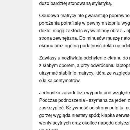
dużo bardziej stonowaną stylistyką.
Obudowa matrycy nie gwarantuje poprawnej
położenia potrafi się w pewnym stopniu wygi
dekiel mogą zakłócić wyświetlany obraz. Jej
strona zewnętrzna. Do minusów muszę nato
ekranu oraz ogólną podatność dekla na odc
Zawiasy umożliwiają odchylenie ekranu do
z słabym oporem, a przy odwróceniu laptopa
utrzymać stabilnie matrycy, która ze względ
o kilka centymetrów.
Jednostka zasadnicza wypada pod względe
Podczas podnoszenia - trzymana za jeden z 
zaskrzypieć. Sztywność od strony pulpitu m
gorzej wygląda niestety spód; klapka serwi
wentylacyjnych oraz okolice napędu optyc