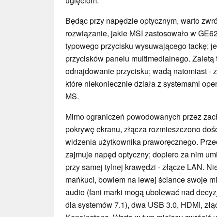
ugięciom.
Będąc przy napędzie optycznym, warto zwr
rozwiązanie, jakie MSI zastosowało w GE62
typowego przycisku wysuwającego tackę; jeg
przycisków panelu multimedialnego. Zaletą 
odnajdowanie przycisku; wadą natomiast -
które niekoniecznie działa z systemami ope
MS.
Mimo ograniczeń powodowanych przez zach
pokrywę ekranu, złącza rozmieszczono dość
widzenia użytkownika praworęcznego. Prze
zajmuje napęd optyczny; dopiero za nim um
przy samej tylnej krawędzi - złącze LAN. N
mańkuci, bowiem na lewej ściance swoje mi
audio (fani marki mogą ubolewać nad decyz
dla systemów 7.1), dwa USB 3.0, HDMI, złąc