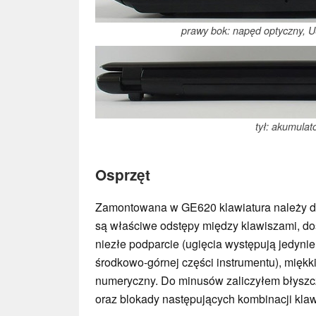
prawy bok: napęd optyczny, 
tył: akumulat
Osprzęt
Zamontowana w GE620 klawiatura należy do
są właściwe odstępy między klawiszami, do
niezłe podparcie (ugięcia występują jedynie 
środkowo-górnej części instrumentu), miękk
numeryczny. Do minusów zaliczyłem błyszc
oraz blokady następujących kombinacji kla