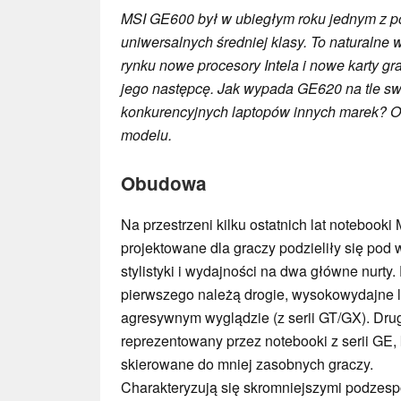
MSI GE600 był w ubiegłym roku jednym z p
uniwersalnych średniej klasy. To naturalne w
rynku nowe procesory Intela i nowe karty gr
jego następcę. Jak wypada GE620 na tle sw
konkurencyjnych laptopów innych marek? O
modelu.
Obudowa
Na przestrzeni kilku ostatnich lat notebooki
projektowane dla graczy podzieliły się pod
stylistyki i wydajności na dwa główne nurty.
pierwszego należą drogie, wysokowydajne l
agresywnym wyglądzie (z serii GT/GX). Drug
reprezentowany przez notebooki z serii GE, 
skierowane do mniej zasobnych graczy.
Charakteryzują się skromniejszymi podzesp