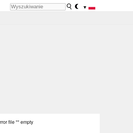
▼
rror file "" empty