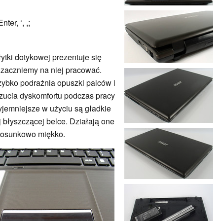
ter, ‘, ,;
tki dotykowej prezentuje się
e zaczniemy na niej pracować.
ybko podrażnia opuszki palców i
czucia dyskomfortu podczas pracy
jemniejsze w użyciu są gładkie
 błyszczącej belce. Działają one
 stosunkowo miękko.