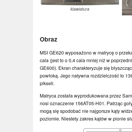
klawiatura
Obraz
MSI GE620 wyposażono w matrycę o przeką
cala (jest to o 0,4 cala mniej niż w poprzedn
GE600). Ekran charakteryzuje się błyszczą
powłoką. Jego natywna rozdzielczość to 1
pikseli.
Matryca została wyprodukowana przez Sam
nosi oznaczenie 156AT05-H01. Patrząc goł
mogą się spodobać nie najgorsze kąty widz
poziomie. Niestety zakres kątów w pionie sł