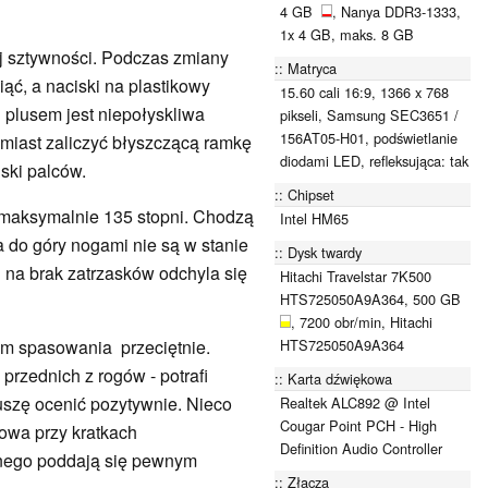
4 GB
, Nanya DDR3-1333,
1x 4 GB, maks. 8 GB
 sztywności. Podczas zmiany
Matryca
ąć, a naciski na plastikowy
15.60 cali 16:9, 1366 x 768
 plusem jest niepołyskliwa
pikseli, Samsung SEC3651 /
156AT05-H01, podświetlanie
miast zaliczyć błyszczącą ramkę
diodami LED, refleksująca: tak
iski palców.
Chipset
 maksymalnie 135 stopni. Chodzą
Intel HM65
 do góry nogami nie są w stanie
Dysk twardy
u na brak zatrzasków odchyla się
Hitachi Travelstar 7K500
HTS725050A9A364, 500 GB
, 7200 obr/min, Hitachi
HTS725050A9A364
m spasowania przeciętnie.
przednich z rogów - potrafi
Karta dźwiękowa
uszę ocenić pozytywnie. Nieco
Realtek ALC892 @ Intel
Cougar Point PCH - High
sowa przy kratkach
Definition Audio Controller
znego poddają się pewnym
Złącza