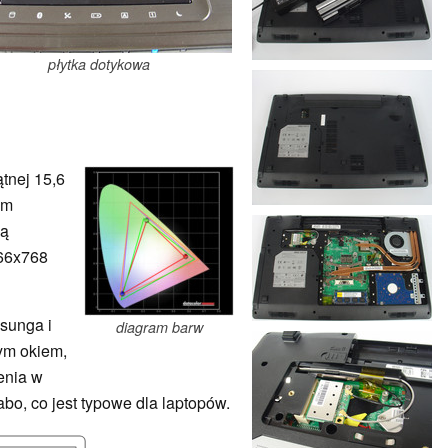
płytka dotykowa
tnej 15,6
im
cą
366x768
sunga i
diagram barw
ym okiem,
enia w
abo, co jest typowe dla laptopów.