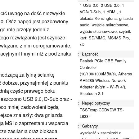
1 USB 2.0, 2 USB 3.0, 1
VGA/D-Sub, 1 HDMI, 1
ócić uwagę na dość niezwykłe
blokada Kensingtona, gniazda
0. Otóż napęd jest pozbawiony
audio: wejście mikrofonowe,
o rolę przejął jeden z
wyjście słuchawkowe, czytnik
tego rozwiązania jest szybsze
kart: SD/MMC, MS/MS Pro,
xD
 związane z nim oprogramowanie,
racyjnymi innymi niż z pod znaku
Łączność
Realtek PCIe GBE Family
Controller
(10/100/1000MBit/s), Atheros
odzącą za tylną ściankę
AR9285 Wireless Network
 dobrze, przynajmniej z punktu
Adapter (b/g/n = Wi-Fi 4/),
dnią część prawego boku
Bluetooth 2.1
ieszczono USB 2.0, D-Sub oraz -
Napęd optyczny
ieco mniej zadowoleni będą
TSSTcorp CDDVDW TS-
ejsce znalazły: dwa gniazda
L633F
ją MSI o zaprzestaniu wsparcia
Gabaryty
ze zasilania oraz blokada
wysokość x szerokość x