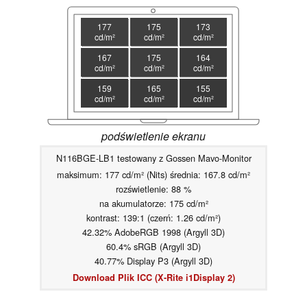
177
175
173
cd/m²
cd/m²
cd/m²
167
175
164
cd/m²
cd/m²
cd/m²
159
165
155
cd/m²
cd/m²
cd/m²
podświetlenie ekranu
N116BGE-LB1 testowany z Gossen Mavo-Monitor
maksimum: 177 cd/m² (Nits) średnia: 167.8 cd/m²
rozświetlenie: 88 %
na akumulatorze: 175 cd/m²
kontrast: 139:1 (czerń: 1.26 cd/m²)
42.32% AdobeRGB 1998 (Argyll 3D)
60.4% sRGB (Argyll 3D)
40.77% Display P3 (Argyll 3D)
Download Plik ICC (X-Rite i1Display 2)