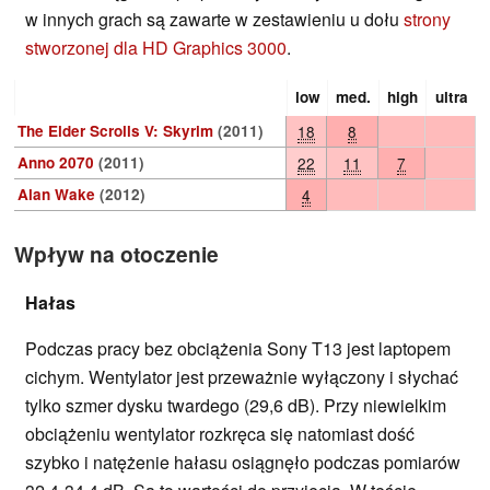
w innych grach są zawarte w zestawieniu u dołu
strony
stworzonej dla HD Graphics 3000
.
low
med.
high
ultra
The Elder Scrolls V: Skyrim
(2011)
18
8
Anno 2070
(2011)
22
11
7
Alan Wake
(2012)
4
Wpływ na otoczenie
Hałas
Podczas pracy bez obciążenia Sony T13 jest laptopem
cichym. Wentylator jest przeważnie wyłączony i słychać
tylko szmer dysku twardego (29,6 dB). Przy niewielkim
obciążeniu wentylator rozkręca się natomiast dość
szybko i natężenie hałasu osiągnęło podczas pomiarów