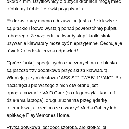
około 4 mm. Użytkownicy o dużych dłoniach mogą mieć
problemy i robić literówki przy pisaniu.
Podczas pracy mocno odczuwalne jest to, że klawisze
są płaskie i ledwo wystają ponad powierzchnię pulpitu
roboczego. Ze względu na twardy stop i krótki skok
używanie klawiatury może być nieprzyjemne. Cechuje je
również niedostateczna odpowiedź.
Oprócz funkcji specjalnych oznaczonych na niebiesko
są jeszcze trzy dodatkowe przyciski za klawiaturą.
Widnieją przy nich słowa "ASSIST", "WEB" i "VAIO". Po
naciśnięciu pierwszego z nich otwierane jest
oprogramowanie VAIO Care (do diagnostyki i kontroli
działania laptopa), drugi uruchamia przeglądarkę
internetową, a trzeci może otworzyć Media Gallery lub
aplikację PlayMemories Home.
Płytka dotykowa jest dość szeroka, ale krótka; jej