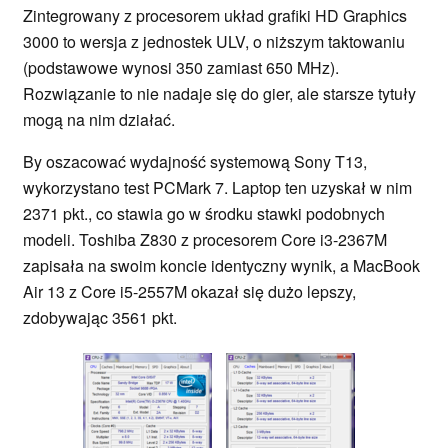
Zintegrowany z procesorem układ grafiki HD Graphics
3000 to wersja z jednostek ULV, o niższym taktowaniu
(podstawowe wynosi 350 zamiast 650 MHz).
Rozwiązanie to nie nadaje się do gier, ale starsze tytuły
mogą na nim działać.
By oszacować wydajność systemową Sony T13,
wykorzystano test PCMark 7. Laptop ten uzyskał w nim
2371 pkt., co stawia go w środku stawki podobnych
modeli. Toshiba Z830 z procesorem Core i3-2367M
zapisała na swoim koncie identyczny wynik, a MacBook
Air 13 z Core i5-2557M okazał się dużo lepszy,
zdobywając 3561 pkt.