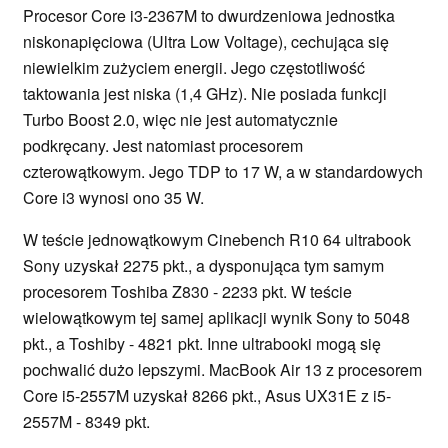
Procesor Core i3-2367M to dwurdzeniowa jednostka
niskonapięciowa (Ultra Low Voltage), cechująca się
niewielkim zużyciem energii. Jego częstotliwość
taktowania jest niska (1,4 GHz). Nie posiada funkcji
Turbo Boost 2.0, więc nie jest automatycznie
podkręcany. Jest natomiast procesorem
czterowątkowym. Jego TDP to 17 W, a w standardowych
Core i3 wynosi ono 35 W.
W teście jednowątkowym Cinebench R10 64 ultrabook
Sony uzyskał 2275 pkt., a dysponująca tym samym
procesorem Toshiba Z830 - 2233 pkt. W teście
wielowątkowym tej samej aplikacji wynik Sony to 5048
pkt., a Toshiby - 4821 pkt. Inne ultrabooki mogą się
pochwalić dużo lepszymi. MacBook Air 13 z procesorem
Core i5-2557M uzyskał 8266 pkt., Asus UX31E z i5-
2557M - 8349 pkt.