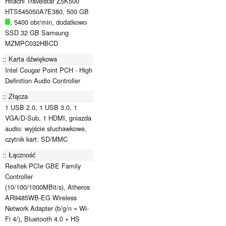
Hitachi Travelstar Z5K500
HTS545050A7E380, 500 GB
, 5400 obr/min, dodatkowo
SSD 32 GB Samsung
MZMPC032HBCD
Karta dźwiękowa
Intel Cougar Point PCH - High
Definition Audio Controller
Złącza
1 USB 2.0, 1 USB 3.0, 1
VGA/D-Sub, 1 HDMI, gniazda
audio: wyjście słuchawkowe,
czytnik kart: SD/MMC
Łączność
Realtek PCIe GBE Family
Controller
(10/100/1000MBit/s), Atheros
AR9485WB-EG Wireless
Network Adapter (b/g/n = Wi-
Fi 4/), Bluetooth 4.0 + HS