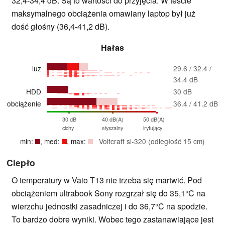
32,4-34,4 dB. Są to wartości do przyjęcia. W teście
maksymalnego obciążenia omawiany laptop był już
dość głośny (36,4-41,2 dB).
Hałas
luz
29.6 / 32.4 /
34.4 dB
HDD
30 dB
obciążenie
36.4 / 41.2 dB
30 dB
40 dB(A)
50 dB(A)
cichy
słyszalny
irytujący
min:
, med:
, max:
Voltcraft sl-320 (odległość 15 cm)
Ciepło
O temperatury w Vaio T13 nie trzeba się martwić. Pod
obciążeniem ultrabook Sony rozgrzał się do 35,1°C na
wierzchu jednostki zasadniczej i do 36,7°C na spodzie.
To bardzo dobre wyniki. Wobec tego zastanawiające jest