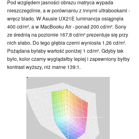
Pod względem jasności obrazu matryca wypada
nieszczególnie, a w porównaniu z innymi ultrabookami -
wręcz blado. W Asusie UX21E luminancja osiągnęła
400 cd/m², a w MacBooku Air - ponad 200 cd/m². Sony
ze średnią na poziomie 167,8 cd/m² prezentuje się przy
nich słabo. Do tego głębia czerni wyniosła 1,26 cd/m².
Pożądana byłaby wartość poniżej 1 cd/m². Gdyby tak
było, kolor czarny wyglądałby lepiej i zapewniony byłby
kontrast wyższy, niż marne 139:1.