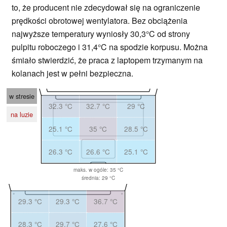
to, że producent nie zdecydował się na ograniczenie
prędkości obrotowej wentylatora. Bez obciążenia
najwyższe temperatury wyniosły 30,3°C od strony
pulpitu roboczego i 31,4°C na spodzie korpusu. Można
śmiało stwierdzić, że praca z laptopem trzymanym na
kolanach jest w pełni bezpieczna.
w stresie
32.3 °C
32.7 °C
29 °C
na luzie
25.1 °C
35 °C
28.5 °C
26.3 °C
26.6 °C
25.1 °C
maks. w ogóle: 35 °C
średnia: 29 °C
29.3 °C
29.3 °C
36.7 °C
28.3 °C
29.7 °C
27.6 °C