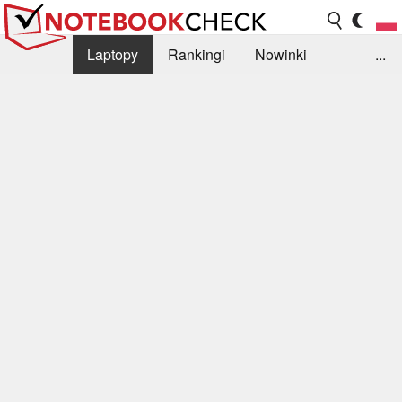
Laptopy
Rankingi
Nowinki
...
Biblioteka
Info
Szukajka recenzji