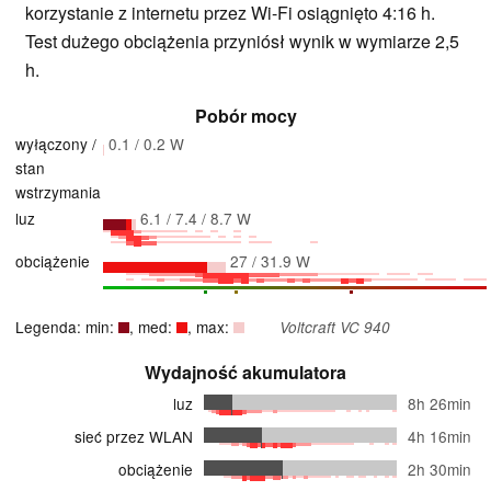
korzystanie z internetu przez Wi-Fi osiągnięto 4:16 h.
Test dużego obciążenia przyniósł wynik w wymiarze 2,5
h.
Pobór mocy
wyłączony /
0.1 / 0.2 W
stan
wstrzymania
luz
6.1 / 7.4 / 8.7 W
obciążenie
27 / 31.9 W
Legenda: min:
, med:
, max:
Voltcraft VC 940
Wydajność akumulatora
luz
8h 26min
sieć przez WLAN
4h 16min
obciążenie
2h 30min