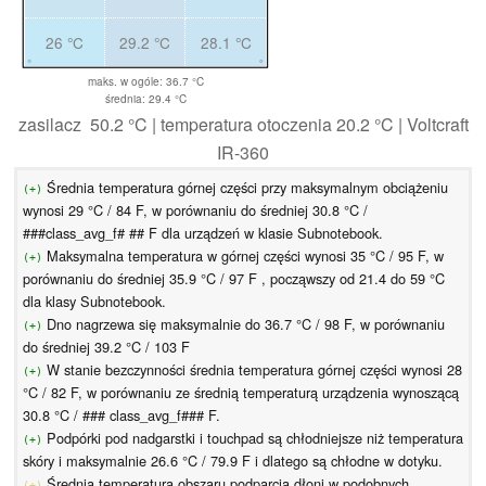
26 °C
29.2 °C
28.1 °C
maks. w ogóle: 36.7 °C
średnia: 29.4 °C
zasilacz 50.2 °C | temperatura otoczenia 20.2 °C | Voltcraft
IR-360
Średnia temperatura górnej części przy maksymalnym obciążeniu
(+)
wynosi 29 °C / 84 F, w porównaniu do średniej 30.8 °C /
###class_avg_f# ## F dla urządzeń w klasie Subnotebook.
Maksymalna temperatura w górnej części wynosi 35 °C / 95 F, w
(+)
porównaniu do średniej 35.9 °C / 97 F , począwszy od 21.4 do 59 °C
dla klasy Subnotebook.
Dno nagrzewa się maksymalnie do 36.7 °C / 98 F, w porównaniu
(+)
do średniej 39.2 °C / 103 F
W stanie bezczynności średnia temperatura górnej części wynosi 28
(+)
°C / 82 F, w porównaniu ze średnią temperaturą urządzenia wynoszącą
30.8 °C / ### class_avg_f### F.
Podpórki pod nadgarstki i touchpad są chłodniejsze niż temperatura
(+)
skóry i maksymalnie 26.6 °C / 79.9 F i dlatego są chłodne w dotyku.
Średnia temperatura obszaru podparcia dłoni w podobnych
(±)