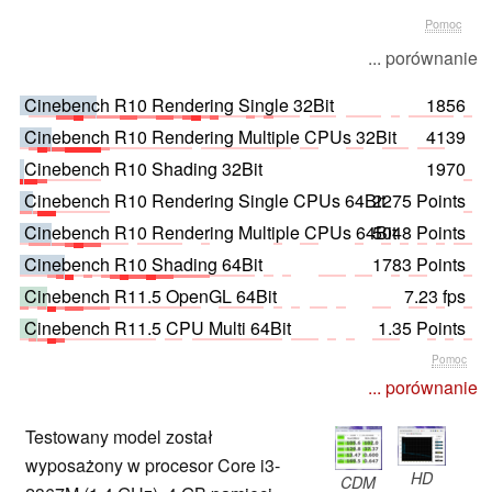
Pomoc
... porównanie
Cinebench R10 Rendering Single 32Bit
1856
Cinebench R10 Rendering Multiple CPUs 32Bit
4139
Cinebench R10 Shading 32Bit
1970
Cinebench R10 Rendering Single CPUs 64Bit
2275 Points
Cinebench R10 Rendering Multiple CPUs 64Bit
5048 Points
Cinebench R10 Shading 64Bit
1783 Points
Cinebench R11.5 OpenGL 64Bit
7.23 fps
Cinebench R11.5 CPU Multi 64Bit
1.35 Points
Pomoc
... porównanie
Testowany model został
wyposażony w procesor Core i3-
HD
CDM