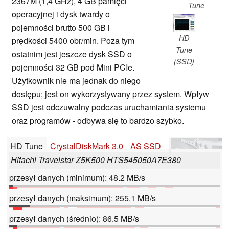
2367M (1,4 GHz), 4 GB pamięci
Tune
operacyjnej i dysk twardy o
pojemności brutto 500 GB i
HD
prędkości 5400 obr/min. Poza tym
Tune
ostatnim jest jeszcze dysk SSD o
(SSD)
pojemności 32 GB pod Mini PCIe.
Użytkownik nie ma jednak do niego
dostępu; jest on wykorzystywany przez system. Wpływ
SSD jest odczuwalny podczas uruchamiania systemu
oraz programów - odbywa się to bardzo szybko.
HD Tune
CrystalDiskMark 3.0
AS SSD
Hitachi Travelstar Z5K500 HTS545050A7E380
przesył danych (minimum): 48.2 MB/s
przesył danych (maksimum): 255.1 MB/s
przesył danych (średnio): 86.5 MB/s