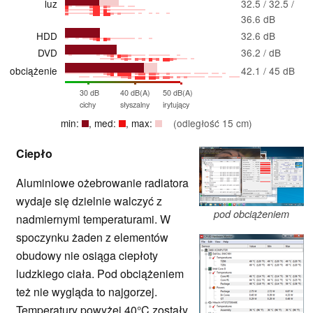
luz
32.5 / 32.5 /
36.6 dB
HDD
32.6 dB
DVD
36.2 / dB
obciążenie
42.1 / 45 dB
30 dB
40 dB(A)
50 dB(A)
cichy
słyszalny
irytujący
min:
, med:
, max:
(odległość 15 cm)
Ciepło
Aluminiowe ożebrowanie radiatora
wydaje się dzielnie walczyć z
pod obciążeniem
nadmiernymi temperaturami. W
spoczynku żaden z elementów
obudowy nie osiąga ciepłoty
ludzkiego ciała. Pod obciążeniem
też nie wygląda to najgorzej.
Temperatury powyżej 40°C zostały