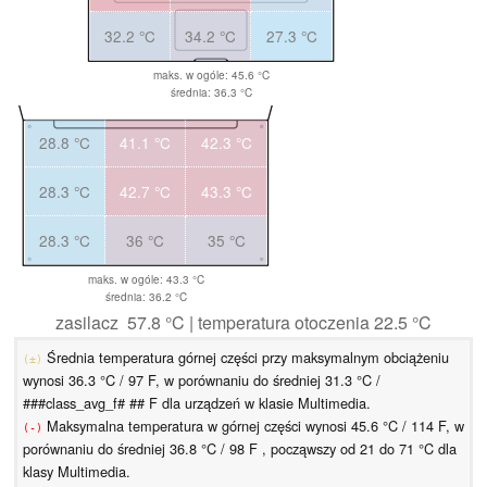
32.2 °C
34.2 °C
27.3 °C
maks. w ogóle: 45.6 °C
średnia: 36.3 °C
28.8 °C
41.1 °C
42.3 °C
28.3 °C
42.7 °C
43.3 °C
28.3 °C
36 °C
35 °C
maks. w ogóle: 43.3 °C
średnia: 36.2 °C
zasilacz 57.8 °C | temperatura otoczenia 22.5 °C
Średnia temperatura górnej części przy maksymalnym obciążeniu
(±)
wynosi 36.3 °C / 97 F, w porównaniu do średniej 31.3 °C /
###class_avg_f# ## F dla urządzeń w klasie Multimedia.
Maksymalna temperatura w górnej części wynosi 45.6 °C / 114 F, w
(-)
porównaniu do średniej 36.8 °C / 98 F , począwszy od 21 do 71 °C dla
klasy Multimedia.