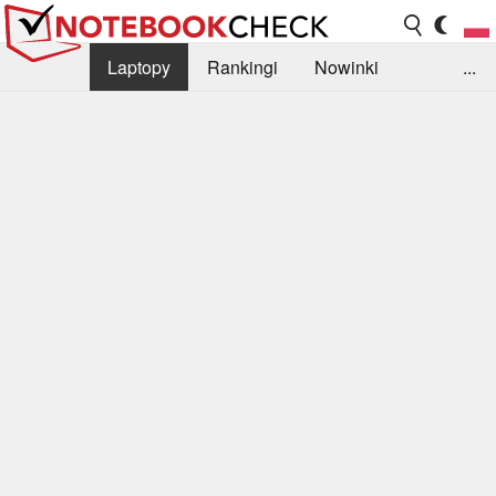
Laptopy
Rankingi
Nowinki
...
Biblioteka
Info
Szukajka recenzji