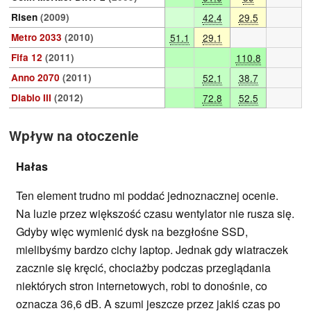
Risen
(2009)
42.4
29.5
Metro 2033
(2010)
51.1
29.1
Fifa 12
(2011)
110.8
Anno 2070
(2011)
52.1
38.7
Diablo III
(2012)
72.8
52.5
Wpływ na otoczenie
Hałas
Ten element trudno mi poddać jednoznacznej ocenie.
Na luzie przez większość czasu wentylator nie rusza się.
Gdyby więc wymienić dysk na bezgłośne SSD,
mielibyśmy bardzo cichy laptop. Jednak gdy wiatraczek
zacznie się kręcić, chociażby podczas przeglądania
niektórych stron internetowych, robi to donośnie, co
oznacza 36,6 dB. A szumi jeszcze przez jakiś czas po