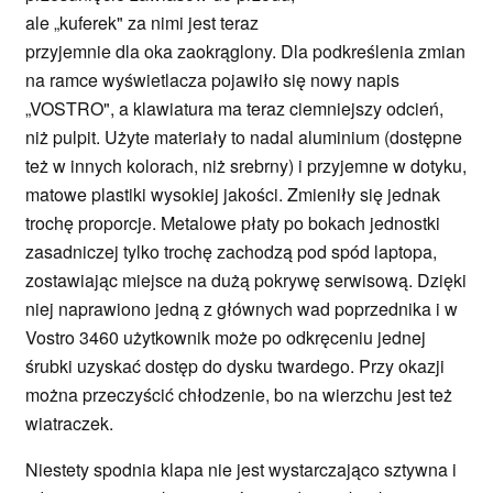
ale „kuferek" za nimi jest teraz
przyjemnie dla oka zaokrąglony. Dla podkreślenia zmian
na ramce wyświetlacza pojawiło się nowy napis
„VOSTRO", a klawiatura ma teraz ciemniejszy odcień,
niż pulpit. Użyte materiały to nadal aluminium (dostępne
też w innych kolorach, niż srebrny) i przyjemne w dotyku,
matowe plastiki wysokiej jakości. Zmieniły się jednak
trochę proporcje. Metalowe płaty po bokach jednostki
zasadniczej tylko trochę zachodzą pod spód laptopa,
zostawiając miejsce na dużą pokrywę serwisową. Dzięki
niej naprawiono jedną z głównych wad poprzednika i w
Vostro 3460 użytkownik może po odkręceniu jednej
śrubki uzyskać dostęp do dysku twardego. Przy okazji
można przeczyścić chłodzenie, bo na wierzchu jest też
wiatraczek.
Niestety spodnia klapa nie jest wystarczająco sztywna i