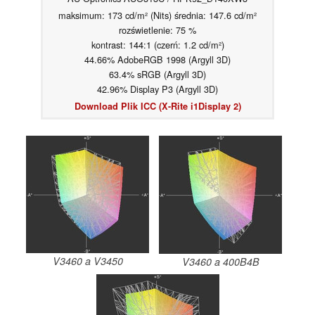
maksimum: 173 cd/m² (Nits) średnia: 147.6 cd/m²
rozświetlenie: 75 %
kontrast: 144:1 (czerń: 1.2 cd/m²)
44.66% AdobeRGB 1998 (Argyll 3D)
63.4% sRGB (Argyll 3D)
42.96% Display P3 (Argyll 3D)
Download Plik ICC (X-Rite i1Display 2)
V3460 a V3450
V3460 a 400B4B