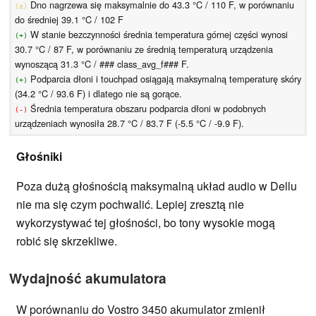
Dno nagrzewa się maksymalnie do 43.3 °C / 110 F, w porównaniu
(±)
do średniej 39.1 °C / 102 F
W stanie bezczynności średnia temperatura górnej części wynosi
(+)
30.7 °C / 87 F, w porównaniu ze średnią temperaturą urządzenia
wynoszącą 31.3 °C / ### class_avg_f### F.
Podparcia dłoni i touchpad osiągają maksymalną temperaturę skóry
(+)
(34.2 °C / 93.6 F) i dlatego nie są gorące.
Średnia temperatura obszaru podparcia dłoni w podobnych
(-)
urządzeniach wynosiła 28.7 °C / 83.7 F (-5.5 °C / -9.9 F).
Głośniki
Poza dużą głośnością maksymalną układ audio w Dellu
nie ma się czym pochwalić. Lepiej zresztą nie
wykorzystywać tej głośności, bo tony wysokie mogą
robić się skrzekliwe.
Wydajność akumulatora
W porównaniu do Vostro 3450 akumulator zmienił