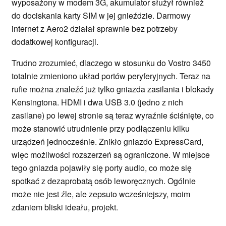
wyposażony w modem 3G, akumulator służył również
do dociskania karty SIM w jej gnieździe. Darmowy
internet z Aero2 działał sprawnie bez potrzeby
dodatkowej konfiguracji.
Trudno zrozumieć, dlaczego w stosunku do Vostro 3450
totalnie zmieniono układ portów peryferyjnych. Teraz na
rufie można znaleźć już tylko gniazda zasilania i blokady
Kensingtona. HDMI i dwa USB 3.0 (jedno z nich
zasilane) po lewej stronie są teraz wyraźnie ściśnięte, co
może stanowić utrudnienie przy podłączeniu kilku
urządzeń jednocześnie. Znikło gniazdo ExpressCard,
więc możliwości rozszerzeń są ograniczone. W miejsce
tego gniazda pojawiły się porty audio, co może się
spotkać z dezaprobatą osób leworęcznych. Ogólnie
może nie jest źle, ale zepsuto wcześniejszy, moim
zdaniem bliski ideału, projekt.