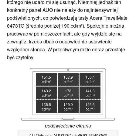
którego nie udało mi się usunąć. Niemniej jednak ten
konkretny panel AUO nie należy do najintensywniej
podświetlonych, co potwierdzają testy Acera TravelMate
8473TG (średnio poniżej 190 cd/m²). Spokojnie można
pracować w pomieszczeniach, ale gdy wyjdzie się na
zewnątrz, trzeba dbać o odpowiednie ustawienie
względem słońca. W przeciwnym razie obraz przestaje
być czytelny.
151.5
157.9
150.4
cd/m²
cd/m²
cd/m²
143.2
173
141.3
cd/m²
cd/m²
cd/m²
135.5
129.9
145.5
cd/m²
cd/m²
cd/m²
podświetlenie ekranu
AU Optronics AUO313C / HPK92_B140XW3