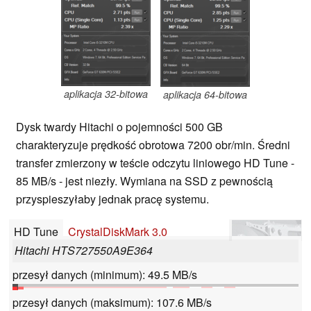
aplikacja 32-bitowa
aplikacja 64-bitowa
Dysk twardy Hitachi o pojemności 500 GB
charakteryzuje prędkość obrotowa 7200 obr/min. Średni
transfer zmierzony w teście odczytu liniowego HD Tune -
85 MB/s - jest niezły. Wymiana na SSD z pewnością
przyspieszyłaby jednak pracę systemu.
HD Tune
CrystalDiskMark 3.0
Hitachi HTS727550A9E364
przesył danych (minimum): 49.5 MB/s
przesył danych (maksimum): 107.6 MB/s