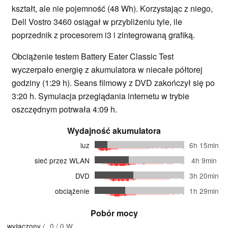
kształt, ale nie pojemność (48 Wh). Korzystając z niego,
Dell Vostro 3460 osiągał w przybliżeniu tyle, ile
poprzednik z procesorem i3 i zintegrowaną grafiką.
Obciążenie testem Battery Eater Classic Test
wyczerpało energię z akumulatora w niecałe półtorej
godziny (1:29 h). Seans filmowy z DVD zakończył się po
3:20 h. Symulacja przeglądania internetu w trybie
oszczędnym potrwała 4:09 h.
Wydajność akumulatora
luz
6h 15min
sieć przez WLAN
4h 9min
DVD
3h 20min
obciążenie
1h 29min
Pobór mocy
wyłączony /
0 / 0 W