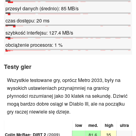
przesył danych (średnio): 85 MB/s
czas dostępu: 20 ms
szybkość interfejsu: 127.4 MB/s
obciążenie procesora: 1 %
Testy gier
Wszystkie testowane gry, oprócz Metro 2033, były na
wysokich ustawieniach przynajmniej na granicy
płynności rozumianej jako 30 klatek na sekundę. Dziwić
mogą bardzo dobre osiągi w Diablo III, ale na początku
gry raczej niewiele się dzieje.
low
med.
high
ultra
Colin McRae: DIRT 2
(2009)
81.6
35