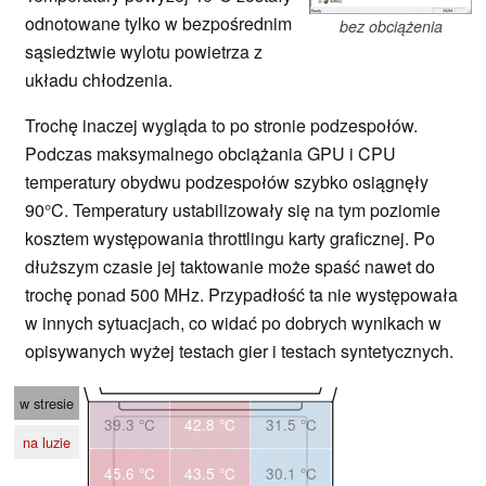
odnotowane tylko w bezpośrednim
bez obciążenia
sąsiedztwie wylotu powietrza z
układu chłodzenia.
Trochę inaczej wygląda to po stronie podzespołów.
Podczas maksymalnego obciążania GPU i CPU
temperatury obydwu podzespołów szybko osiągnęły
90°C. Temperatury ustabilizowały się na tym poziomie
kosztem występowania throttlingu karty graficznej. Po
dłuższym czasie jej taktowanie może spaść nawet do
trochę ponad 500 MHz. Przypadłość ta nie występowała
w innych sytuacjach, co widać po dobrych wynikach w
opisywanych wyżej testach gier i testach syntetycznych.
w stresie
39.3 °C
42.8 °C
31.5 °C
na luzie
45.6 °C
43.5 °C
30.1 °C