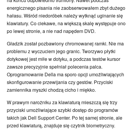
na końcu odpowiednio tłumiony. Nawet podczas
energicznego pisania nie zaobserwowałem zbyt dużego
hałasu. Wśród niedoróbek należy wytknąć uginanie się
klawiatury. Co ciekawe, na większą skalę występuje ono
po lewej stronie, a nie nad napędem DVD.
Gładzik został pozbawiony chromowanej ramki. Nie ma
problemu z wyczuciem jego granic. Tworzywo płytki
dotykowej jest miłe w dotyku, a podczas testów kursor
zawsze precyzyjnie spełniał polecenia palca.
Oprogramowanie Della ma sporo opcji umożliwiających
skonfigurowanie przewijania czy gestów. Przyciski
zamiennika myszki chodzą cicho i miękko.
W prawym narożniku za klawiaturą mieszczą się trzy
przyciski umożliwiające szybki dostęp do programów
takich jak Dell Support Center. Po tej samej stronie, ale
przed klawiaturą, znajduje się czytnik biometryczny.