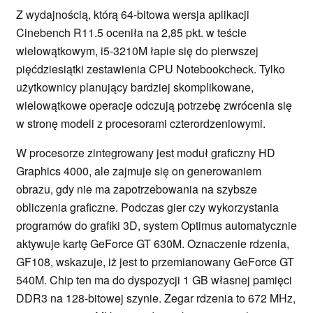
Z wydajnością, którą 64-bitowa wersja aplikacji
Cinebench R11.5 oceniła na 2,85 pkt. w teście
wielowątkowym, i5-3210M łapie się do pierwszej
pięćdziesiątki zestawienia CPU Notebookcheck. Tylko
użytkownicy planujący bardziej skomplikowane,
wielowątkowe operacje odczują potrzebę zwrócenia się
w stronę modeli z procesorami czterordzeniowymi.
W procesorze zintegrowany jest moduł graficzny HD
Graphics 4000, ale zajmuje się on generowaniem
obrazu, gdy nie ma zapotrzebowania na szybsze
obliczenia graficzne. Podczas gier czy wykorzystania
programów do grafiki 3D, system Optimus automatycznie
aktywuje kartę GeForce GT 630M. Oznaczenie rdzenia,
GF108, wskazuje, iż jest to przemianowany GeForce GT
540M. Chip ten ma do dyspozycji 1 GB własnej pamięci
DDR3 na 128-bitowej szynie. Zegar rdzenia to 672 MHz,