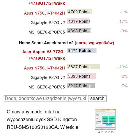
747a8G1.12TWakk
4762
Points
-1%
Asus N750JK-T4042H
4019
Points
-17%
Gigabyte P27G v2
4398
Points
-9%
MSI GE70-2PCi785
Home Score Accelerated v2
(sortuj wg wyników)
3474
Points
Acer Aspire V3-772G-
747a8G1.12TWakk
3827
Points
+10%
Asus N750JK-T4042H
3393
Points
-2%
Gigabyte P27G v2
3217
Points
-7%
MSI GE70-2PCi785
Omawiany model miał na
wyposażeniu dysk SSD Kingston
RBU-SMS100S3128GA. W teście
AS SSD