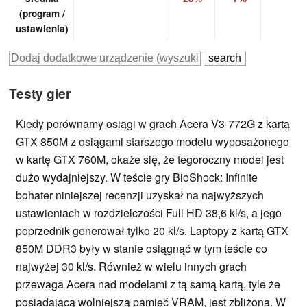
(program /
ustawienia)
Testy gier
Kiedy porównamy osiągi w grach Acera V3-772G z kartą
GTX 850M z osiągami starszego modelu wyposażonego
w kartę GTX 760M, okaże się, że tegoroczny model jest
dużo wydajniejszy. W teście gry BioShock: Infinite
bohater niniejszej recenzji uzyskał na najwyższych
ustawieniach w rozdzielczości Full HD 38,6 kl/s, a jego
poprzednik generował tylko 20 kl/s. Laptopy z kartą GTX
850M DDR3 były w stanie osiągnąć w tym teście co
najwyżej 30 kl/s. Również w wielu innych grach
przewaga Acera nad modelami z tą samą kartą, tyle że
posiadającą wolniejszą pamięć VRAM, jest zbliżona. W