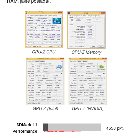
RAM, jakie posiadał.
CPU-Z CPU
CPU-Z Memory
GPU-Z (Intel)
GPU-Z (NVIDIA)
3DMark 11
4558 pkt.
Performance