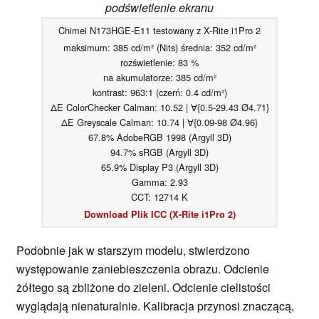
podświetlenie ekranu
Chimei N173HGE-E11 testowany z X-Rite i1Pro 2
maksimum: 385 cd/m² (Nits) średnia: 352 cd/m²
rozświetlenie: 83 %
na akumulatorze: 385 cd/m²
kontrast: 963:1 (czerń: 0.4 cd/m²)
ΔE ColorChecker Calman: 10.52 | ∀{0.5-29.43 Ø4.71}
ΔE Greyscale Calman: 10.74 | ∀{0.09-98 Ø4.96}
67.8% AdobeRGB 1998 (Argyll 3D)
94.7% sRGB (Argyll 3D)
65.9% Display P3 (Argyll 3D)
Gamma: 2.93
CCT: 12714 K
Download Plik ICC (X-Rite i1Pro 2)
Podobnie jak w starszym modelu, stwierdzono
występowanie zaniebieszczenia obrazu. Odcienie
żółtego są zbliżone do zieleni. Odcienie cielistości
wyglądają nienaturalnie. Kalibracja przynosi znaczącą,