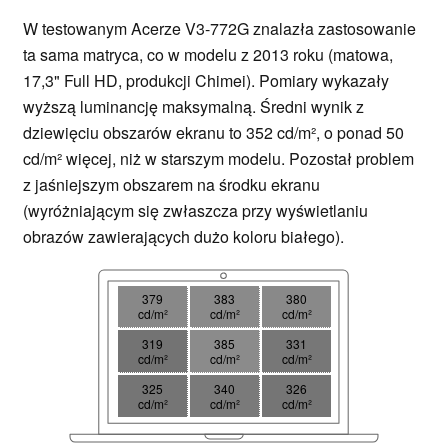
W testowanym Acerze V3-772G znalazła zastosowanie
ta sama matryca, co w modelu z 2013 roku (matowa,
17,3" Full HD, produkcji Chimei). Pomiary wykazały
wyższą luminancję maksymalną. Średni wynik z
dziewięciu obszarów ekranu to 352 cd/m², o ponad 50
cd/m² więcej, niż w starszym modelu. Pozostał problem
z jaśniejszym obszarem na środku ekranu
(wyróżniającym się zwłaszcza przy wyświetlaniu
obrazów zawierających dużo koloru białego).
379
383
380
cd/m²
cd/m²
cd/m²
319
385
331
cd/m²
cd/m²
cd/m²
325
340
326
cd/m²
cd/m²
cd/m²