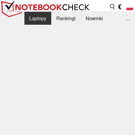
Laptopy
Rankingi
Nowinki
...
Biblioteka
Info
Szukajka recenzji