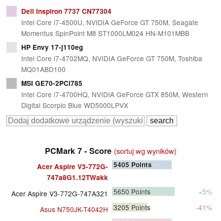
Dell Inspiron 7737 CN77304
Intel Core i7-4500U, NVIDIA GeForce GT 750M, Seagate
Momentus SpinPoint M8 ST1000LM024 HN-M101MBB
HP Envy 17-j110eg
Intel Core i7-4702MQ, NVIDIA GeForce GT 750M, Toshiba
MQ01ABD100
MSI GE70-2PCi785
Intel Core i7-4700HQ, NVIDIA GeForce GTX 850M, Western
Digital Scorpio Blue WD5000LPVX
PCMark 7 - Score
(sortuj wg wyników)
5405
Points
Acer Aspire V3-772G-
747a8G1.12TWakk
5650
Points
+5%
Acer Aspire V3-772G-747A321
3205
Points
-41%
Asus N750JK-T4042H