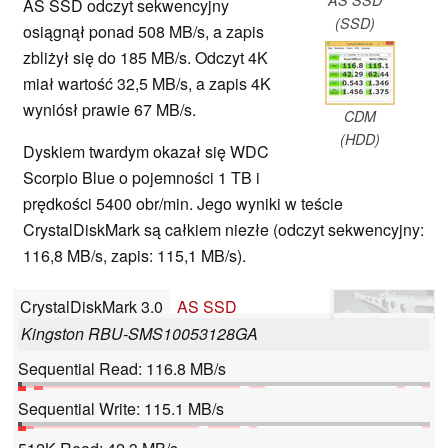
AS SSD odczyt sekwencyjny
(SSD)
osiągnął ponad 508 MB/s, a zapis
zbliżył się do 185 MB/s. Odczyt 4K
miał wartość 32,5 MB/s, a zapis 4K
wyniósł prawie 67 MB/s.
CDM
(HDD)
Dyskiem twardym okazał się WDC
Scorpio Blue o pojemności 1 TB i
prędkości 5400 obr/min. Jego wyniki w teście
CrystalDiskMark są całkiem niezłe (odczyt sekwencyjny:
116,8 MB/s, zapis: 115,1 MB/s).
CrystalDiskMark 3.0
AS SSD
Kingston RBU-SMS10053128GA
Sequential Read: 116.8 MB/s
Sequential Write: 115.1 MB/s