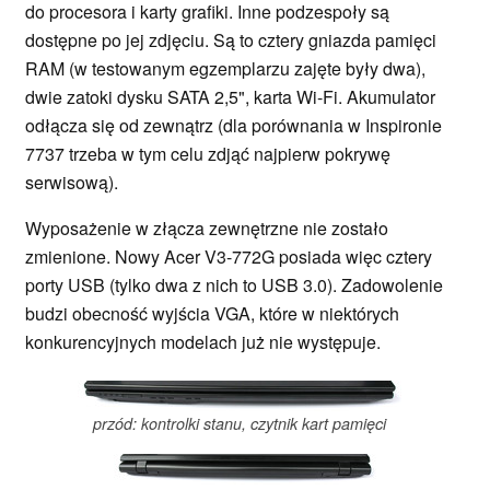
do procesora i karty grafiki. Inne podzespoły są
dostępne po jej zdjęciu. Są to cztery gniazda pamięci
RAM (w testowanym egzemplarzu zajęte były dwa),
dwie zatoki dysku SATA 2,5", karta Wi-Fi. Akumulator
odłącza się od zewnątrz (dla porównania w Inspironie
7737 trzeba w tym celu zdjąć najpierw pokrywę
serwisową).
Wyposażenie w złącza zewnętrzne nie zostało
zmienione. Nowy Acer V3-772G posiada więc cztery
porty USB (tylko dwa z nich to USB 3.0). Zadowolenie
budzi obecność wyjścia VGA, które w niektórych
konkurencyjnych modelach już nie występuje.
przód: kontrolki stanu, czytnik kart pamięci