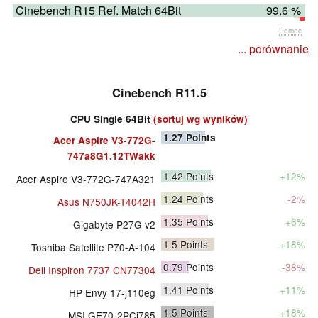
Cinebench R15 Ref. Match 64Bit
99.6 %
Pomoc
... porównanie
Cinebench R11.5
CPU Single 64Bit
(sortuj wg wyników)
1.27
Points
Acer Aspire V3-772G-
747a8G1.12TWakk
1.42
Points
+12%
Acer Aspire V3-772G-747A321
1.24
Points
-2%
Asus N750JK-T4042H
1.35
Points
+6%
Gigabyte P27G v2
1.5
Points
+18%
Toshiba Satellite P70-A-104
0.79
Points
-38%
Dell Inspiron 7737 CN77304
1.41
Points
+11%
HP Envy 17-j110eg
1.5
Points
+18%
MSI GE70-2PCi785