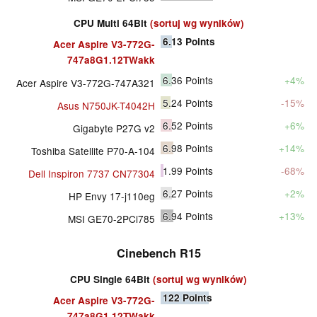
CPU Multi 64Bit
(sortuj wg wyników)
6.13
Points
Acer Aspire V3-772G-
747a8G1.12TWakk
6.36
Points
+4%
Acer Aspire V3-772G-747A321
5.24
Points
-15%
Asus N750JK-T4042H
6.52
Points
+6%
Gigabyte P27G v2
6.98
Points
+14%
Toshiba Satellite P70-A-104
1.99
Points
-68%
Dell Inspiron 7737 CN77304
6.27
Points
+2%
HP Envy 17-j110eg
6.94
Points
+13%
MSI GE70-2PCi785
Cinebench R15
CPU Single 64Bit
(sortuj wg wyników)
122
Points
Acer Aspire V3-772G-
747a8G1.12TWakk