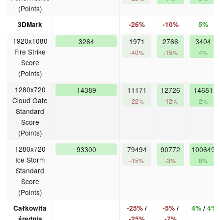
(Points)
3DMark
-26%
-10%
5%
1920x1080
3264
1971
2766
3404
Fire Strike
-40%
-15%
4%
Score
(Points)
1280x720
14389
11171
12726
14681
Cloud Gate
-22%
-12%
2%
Standard
Score
(Points)
1280x720
93300
79494
90772
100649
Ice Storm
-15%
-3%
8%
Standard
Score
(Points)
Całkowita
-25%
/
-5%
/
4%
/
4%
średnia
-25%
-7%