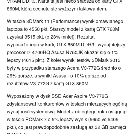
VRAM DDR3. Karta ta jest nieco słabsza od karty GTX
860M, która cechuje się wyższym taktowaniem.
W teście 3DMark 11 (Performance) wynik omawianego
laptopa to 4558 pkt. Starszy model z kartą GTX 760M
uzyskał 3515 pkt. (o 23% mniej). Rezultat
wyposażonego w kartę GTX 850M DDR3 i wydajniejszy
procesor i7-4700HQ Asusa N750JK okazał się o 1%
lepszy (4615 pkt.). Z kolei wyniki testów 3DMark 2013
były w przypadku starszego Acera V3-772G średnio o
26% gorsze, a wyniki Asusa - o 10% gorsze od
rezultatów V3-772G z kartą GTX 850M.
Wyposażony w dysk SSD Acer Aspire V3-772G
zdystansował konkurentów w testach mierzących ogólną
wydajność systemową. Model z ubiegłego roku osiągnął
w teście PCMark 7 o 5% lepszy wynik (5650 vs 5405
pkt.), co jest prawdopodobnie zasługą aż 32 GB pamięci