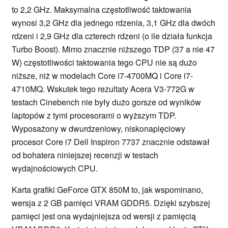
to 2,2 GHz. Maksymalna częstotliwość taktowania
wynosi 3,2 GHz dla jednego rdzenia, 3,1 GHz dla dwóch
rdzeni i 2,9 GHz dla czterech rdzeni (o ile działa funkcja
Turbo Boost). Mimo znacznie niższego TDP (37 a nie 47
W) częstotliwości taktowania tego CPU nie są dużo
niższe, niż w modelach Core i7-4700MQ i Core i7-
4710MQ. Wskutek tego rezultaty Acera V3-772G w
testach Cinebench nie były dużo gorsze od wyników
laptopów z tymi procesorami o wyższym TDP.
Wyposażony w dwurdzeniowy, niskonapięciowy
procesor Core i7 Dell Inspiron 7737 znacznie odstawał
od bohatera niniejszej recenzji w testach
wydajnościowych CPU.
Karta grafiki GeForce GTX 850M to, jak wspominano,
wersja z 2 GB pamięci VRAM GDDR5. Dzięki szybszej
pamięci jest ona wydajniejsza od wersji z pamięcią