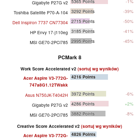
5365
Points
-1%
Gigabyte P27G v2
3292
Points
-39%
Toshiba Satellite P70-A-104
2715
Points
-50%
Dell Inspiron 7737 CN77304
3185
Points
-41%
HP Envy 17-j110eg
2995
Points
-45%
MSI GE70-2PCi785
PCMark 8
Work Score Accelerated v2
(sortuj wg wyników)
4216
Points
Acer Aspire V3-772G-
747a8G1.12TWakk
3972
Points
-6%
Asus N750JK-T4042H
4286
Points
+2%
Gigabyte P27G v2
3882
Points
-8%
MSI GE70-2PCi785
Creative Score Accelerated v2
(sortuj wg wyników)
4826
Points
Acer Aspire V3-772G-