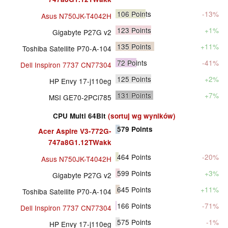
106
Points
-13%
Asus N750JK-T4042H
123
Points
+1%
Gigabyte P27G v2
135
Points
+11%
Toshiba Satellite P70-A-104
72
Points
-41%
Dell Inspiron 7737 CN77304
125
Points
+2%
HP Envy 17-j110eg
131
Points
+7%
MSI GE70-2PCi785
CPU Multi 64Bit
(sortuj wg wyników)
579
Points
Acer Aspire V3-772G-
747a8G1.12TWakk
464
Points
-20%
Asus N750JK-T4042H
599
Points
+3%
Gigabyte P27G v2
645
Points
+11%
Toshiba Satellite P70-A-104
166
Points
-71%
Dell Inspiron 7737 CN77304
575
Points
-1%
HP Envy 17-j110eg