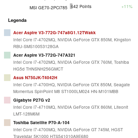
642
Points
+11%
MSI GE70-2PCi785
Legenda
Acer Aspire V3-772G-747a8G1.12TWakk
Intel Core i7-4702MQ, NVIDIA GeForce GTX 850M, Kingston
RBU-SMS10053128GA
Acer Aspire V3-772G-747A321
Intel Core i7-4702MQ, NVIDIA GeForce GTX 760M, Toshiba
HG5d THNSNH256GMCT
Asus N750JK-T4042H
Intel Core i7-4700HQ, NVIDIA GeForce GTX 850M, Seagate
Momentus SpinPoint M8 ST1000LM024 HN-M101MBB
Gigabyte P27G v2
Intel Core i7-4710MQ, NVIDIA GeForce GTX 860M, Liteonit
LMT-128M6M
Toshiba Satellite P70-A-104
Intel Core i7-4700MQ, NVIDIA GeForce GT 745M, HGST
Travelstar 5K1000 HTS541010A9E680