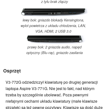
z tyłu brak złączy
lewy bok: gniazdo blokady Kensingtona,
wylot powietrza z układu chłodzenia, LAN,
VGA, HDMI, 2 USB 3.0
prawy bok: 2 gniazda audio, napęd
optyczny (Blu-ray), gniazdo zasilania
Osprzęt
V3-772G odziedziczył klawiaturę po drugiej generacji
laptopa Aspire V3-771G. Nie jest to fakt, nad którym
trzeba by szczególnie ubolewać. Poza pewnymi
niefajnymi cechami układu klawiatury (małe klawisze
strzałek) są też pewne pozytywy. Klawisze są dość duże