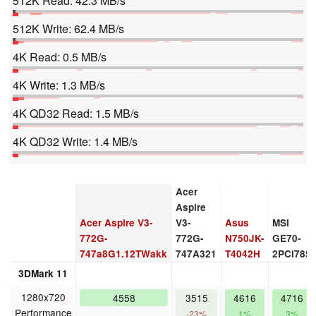
512K Read: 42.3 MB/s
512K Write: 62.4 MB/s
4K Read: 0.5 MB/s
4K Write: 1.3 MB/s
4K QD32 Read: 1.5 MB/s
4K QD32 Write: 1.4 MB/s
Acer
Aspire
Acer Aspire V3-
V3-
Asus
MSI
772G-
772G-
N750JK-
GE70-
747a8G1.12TWakk
747A321
T4042H
2PCi785
3DMark 11
1280x720
4558
3515
4616
4716
Performance
-23%
1%
3%