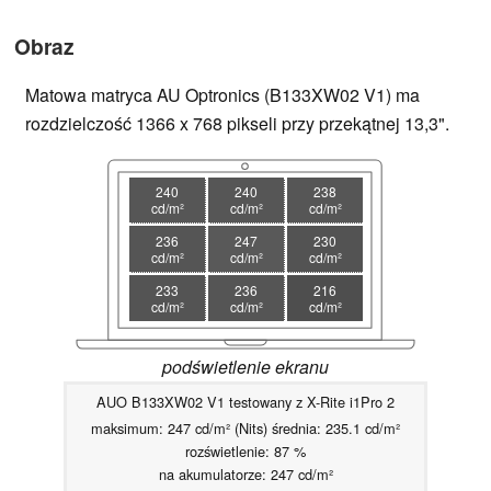
Obraz
Matowa matryca AU Optronics (B133XW02 V1) ma
rozdzielczość 1366 x 768 pikseli przy przekątnej 13,3".
240
240
238
cd/m²
cd/m²
cd/m²
236
247
230
cd/m²
cd/m²
cd/m²
233
236
216
cd/m²
cd/m²
cd/m²
podświetlenie ekranu
AUO B133XW02 V1 testowany z X-Rite i1Pro 2
maksimum: 247 cd/m² (Nits) średnia: 235.1 cd/m²
rozświetlenie: 87 %
na akumulatorze: 247 cd/m²