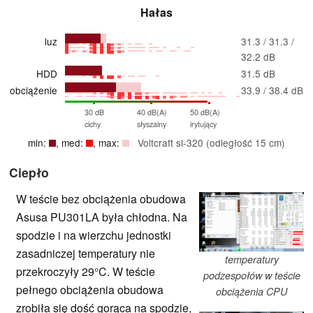
Hałas
luz
31.3 / 31.3 /
32.2 dB
HDD
31.5 dB
obciążenie
33.9 / 38.4 dB
30 dB
40 dB(A)
50 dB(A)
cichy
słyszalny
irytujący
min:
, med:
, max:
Voltcraft sl-320 (odległość 15 cm)
Ciepło
W teście bez obciążenia obudowa
Asusa PU301LA była chłodna. Na
spodzie i na wierzchu jednostki
zasadniczej temperatury nie
temperatury
przekroczyły 29°C. W teście
podzespołów w teście
pełnego obciążenia obudowa
obciążenia CPU
zrobiła się dość gorąca na spodzie,