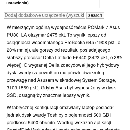
ustawienia)
W mierzącym ogólną wydajność teście PCMark 7 Asus
PU301LA otrzymał 2475 pkt. To wynik lepszy od
osiągnięcia wspomnianego ProBooka 645 (1908 pkt., o
23% mniej), ale gorszy od rezultatu posiadającego
słabszy procesor Della Latitude E5440 (3423 pkt., o 38%
więcej). O wygranej Della zdecydował jego hybrydowy
dysk twardy (zapewnił on mu prawie dwukrotną
przewagę nad Asusem w składowej System Storage,
3103:1569 pkt.). Gdyby Asus był wyposażony w dysk
SSD, osiągnąłby znacznie lepszy wynik.
W fabrycznej konfiguracji omawiany laptop posiadał
jednak dysk twardy Toshiby o pojemności 500 GB i
prędkości 5400 obr/min. Według wskazań aplikacji
CrystalDiskMark odczyt i zapis sekwencyjny wyglądają