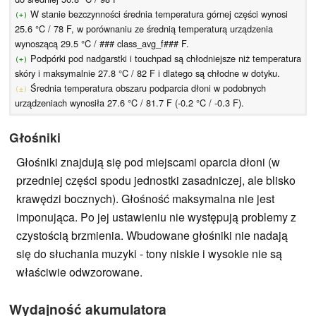
W stanie bezczynności średnia temperatura górnej części wynosi
(+)
25.6 °C / 78 F, w porównaniu ze średnią temperaturą urządzenia
wynoszącą 29.5 °C / ### class_avg_f### F.
Podpórki pod nadgarstki i touchpad są chłodniejsze niż temperatura
(+)
skóry i maksymalnie 27.8 °C / 82 F i dlatego są chłodne w dotyku.
Średnia temperatura obszaru podparcia dłoni w podobnych
(±)
urządzeniach wynosiła 27.6 °C / 81.7 F (-0.2 °C / -0.3 F).
Głośniki
Głośniki znajdują się pod miejscami oparcia dłoni (w
przedniej części spodu jednostki zasadniczej, ale blisko
krawędzi bocznych). Głośność maksymalna nie jest
imponująca. Po jej ustawieniu nie występują problemy z
czystością brzmienia. Wbudowane głośniki nie nadają
się do słuchania muzyki - tony niskie i wysokie nie są
właściwie odwzorowane.
Wydajność akumulatora