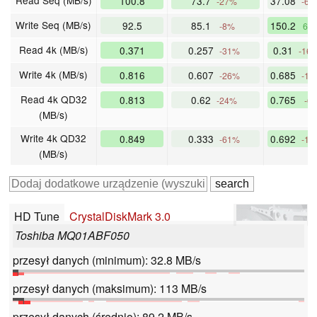
Read Seq (MB/s)
100.8
73.7
37.08
-27%
-63
Write Seq (MB/s)
92.5
85.1
150.2
-8%
62
Read 4k (MB/s)
0.371
0.257
0.31
-31%
-16
Write 4k (MB/s)
0.816
0.607
0.685
-26%
-16
Read 4k QD32
0.813
0.62
0.765
-24%
-6
(MB/s)
Write 4k QD32
0.849
0.333
0.692
-61%
-18
(MB/s)
HD Tune
CrystalDiskMark 3.0
Toshiba MQ01ABF050
przesył danych (minimum): 32.8 MB/s
przesył danych (maksimum): 113 MB/s
przesył danych (średnio): 89.2 MB/s