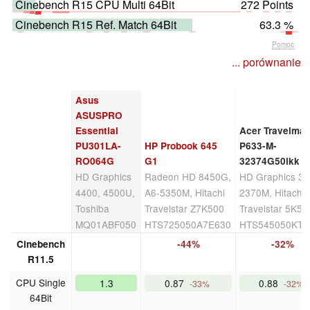
Cinebench R15 CPU Multi 64Bit
272 Points
Cinebench R15 Ref. Match 64Bit
63.3 %
Pomoc
... porównanie
Asus
ASUSPRO
Essential
Acer Travelmat
PU301LA-
HP Probook 645
P633-M-
RO064G
G1
32374G50ikk
HD Graphics
Radeon HD 8450G,
HD Graphics 30
4400, 4500U,
A6-5350M, Hitachi
2370M, Hitachi
Toshiba
Travelstar Z7K500
Travelstar 5K50
MQ01ABF050
HTS725050A7E630
HTS545050KTA
Cinebench
-44%
-32%
R11.5
CPU Single
1.3
0.87
0.88
-33%
-32%
64Bit