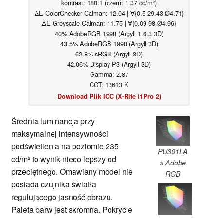
kontrast: 180:1 (czerń: 1.37 cd/m²)
ΔE ColorChecker Calman: 12.04 | ∀{0.5-29.43 Ø4.71}
ΔE Greyscale Calman: 11.75 | ∀{0.09-98 Ø4.96}
40% AdobeRGB 1998 (Argyll 1.6.3 3D)
43.5% AdobeRGB 1998 (Argyll 3D)
62.8% sRGB (Argyll 3D)
42.06% Display P3 (Argyll 3D)
Gamma: 2.87
CCT: 13613 K
Download Plik ICC (X-Rite i1Pro 2)
Średnia luminancja przy
maksymalnej intensywności
podświetlenia na poziomie 235
PU301LA
cd/m² to wynik nieco lepszy od
a Adobe
przeciętnego. Omawiany model nie
RGB
posiada czujnika światła
regulującego jasność obrazu.
Paleta barw jest skromna. Pokrycie