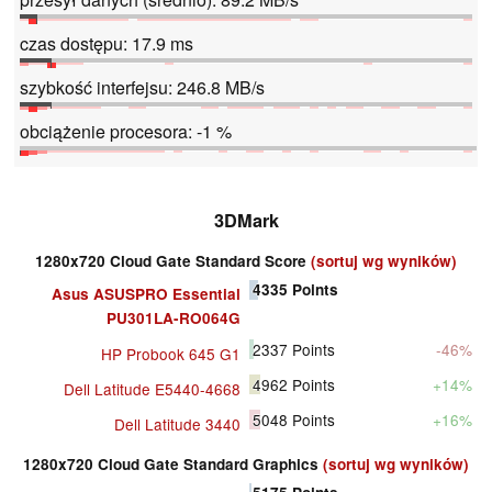
czas dostępu: 17.9 ms
szybkość interfejsu: 246.8 MB/s
obciążenie procesora: -1 %
3DMark
1280x720 Cloud Gate Standard Score
(sortuj wg wyników)
4335
Points
Asus ASUSPRO Essential
PU301LA-RO064G
2337
Points
-46%
HP Probook 645 G1
4962
Points
+14%
Dell Latitude E5440-4668
5048
Points
+16%
Dell Latitude 3440
1280x720 Cloud Gate Standard Graphics
(sortuj wg wyników)