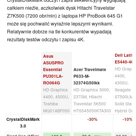
całkiem nieźle, aczkolwiek dysk Hitachi Travelstar
Z7K500 (7200 obr/min) z laptopa HP ProBook 645 G1
może się pochwalić wyraźnie lepszymi wynikami.
Relatywnie dobrze na tle konkurentów wypadają
rezultaty testów odczytu i zapisu 4K.
Dell Latit
Asus
E5440-46
ASUSPRO
HD Graphi
Essential
Acer Travelmate
4400,
PU301LA-
P633-M-
4300U,
RO064G
32374G50ikk
HD Graphics
HD Graphics 3000,
Seagate
4400, 4500U,
2370M, Hitachi
ST500LM0
Toshiba
Travelstar 5K500
Solid State
MQ01ABF050
HTS545050KTA300
Hybrid Dri
CrystalDiskMark
-30%
-10%
3.0