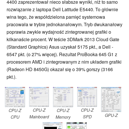
4400 zaprezentował nieco słabsze wyniki, niż to samo
rozwiązanie z laptopa Dell Latitude E5440. To głównie
wina tego, że współdzielona pamięć systemowa
pracowała w trybie jednokanałowym. Tryb dwukanałowy
poprawia zwykle wydajność zintegrowanej grafiki o
kilkanaście procent. W teście 3DMark 2013 Cloud Gate
(Standard Graphics) Asus uzyskał 5175 pkt., a Dell -
6547 pkt. (o 27% więcej). Rezultat ProBooka 645 G1 z
procesorem AMD i zintegrowanym z nim układem grafiki
(Radeon HD 8450G) okazał się o 39% gorszy (3166
pkt.).
CPU-Z
CPU-Z
CPU-Z
CPU-Z
GPU-Z
Mainboard
SPD
CPU
Memory