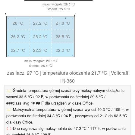
maks. w ogóle: 28.6 °C
średnia: 25.6 °C
28 °C
27.2 °C
27.8 °C
26.2 °C
25.2 °C
28.5 °C
22.7 °C
22.3 °C
22.2 °C
maks. w ogóle: 28.5 °C
średnia: 25.6 °C
zasilacz 27 °C | temperatura otoczenia 21.7 °C | Voltcraft
IR-360
Średnia temperatura górnej części przy maksymalnym obciążeniu
(±)
wynosi 33.6 °C / 92 F, w porównaniu do średniej 29.5 °C /
###class_avg_f# ## F dla urządzeń w klasie Office.
Maksymalna temperatura w górnej części wynosi 40.3 °C / 105 F, w
(±)
porównaniu do średniej 34.3 °C / 94 F , począwszy od 21.2 do 62.5 °C
dla klasy Office.
Dno nagrzewa się maksymalnie do 47.2 °C / 117 F, w porównaniu
(-)
do średniej 36.8 °C / 98 F