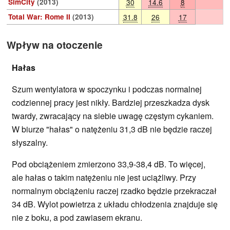
SimCity
(2013)
30
14.6
8
Total War: Rome II
(2013)
31.8
26
17
Wpływ na otoczenie
Hałas
Szum wentylatora w spoczynku i podczas normalnej
codziennej pracy jest nikły. Bardziej przeszkadza dysk
twardy, zwracający na siebie uwagę częstym cykaniem.
W biurze "hałas" o natężeniu 31,3 dB nie będzie raczej
słyszalny.
Pod obciążeniem zmierzono 33,9-38,4 dB. To więcej,
ale hałas o takim natężeniu nie jest uciążliwy. Przy
normalnym obciążeniu raczej rzadko będzie przekraczał
34 dB. Wylot powietrza z układu chłodzenia znajduje się
nie z boku, a pod zawiasem ekranu.