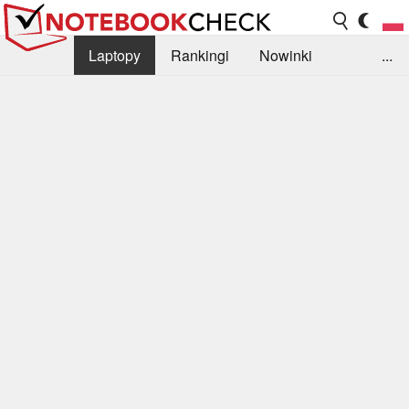
Laptopy
Rankingi
Nowinki
...
Biblioteka
Info
Szukajka recenzji