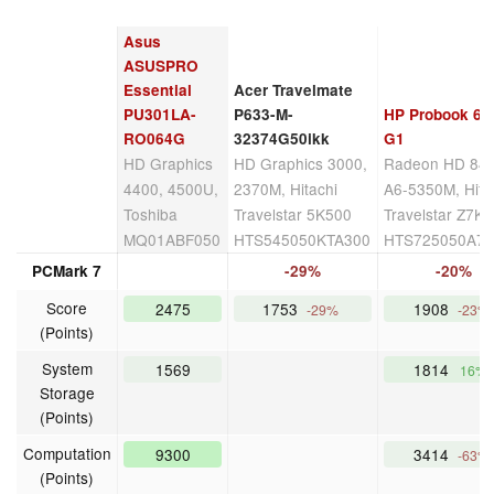
Asus
ASUSPRO
Essential
Acer Travelmate
PU301LA-
P633-M-
HP Probook 64
RO064G
32374G50ikk
G1
HD Graphics
HD Graphics 3000,
Radeon HD 84
4400, 4500U,
2370M, Hitachi
A6-5350M, Hita
Toshiba
Travelstar 5K500
Travelstar Z7K
MQ01ABF050
HTS545050KTA300
HTS725050A7
PCMark 7
-29%
-20%
Score
2475
1753
1908
-29%
-23%
(Points)
System
1569
1814
16%
Storage
(Points)
Computation
9300
3414
-63%
(Points)