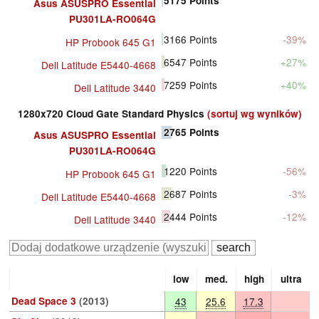
5175
Points
Asus ASUSPRO Essential
PU301LA-RO064G
3166
Points
-39%
HP Probook 645 G1
6547
Points
+27%
Dell Latitude E5440-4668
7259
Points
+40%
Dell Latitude 3440
1280x720 Cloud Gate Standard Physics
(sortuj wg wyników)
2765
Points
Asus ASUSPRO Essential
PU301LA-RO064G
1220
Points
-56%
HP Probook 645 G1
2687
Points
-3%
Dell Latitude E5440-4668
2444
Points
-12%
Dell Latitude 3440
low
med.
high
ultra
Dead Space 3
(2013)
43
25.6
17.3