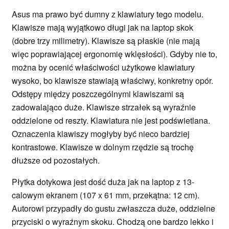
Asus ma prawo być dumny z klawiatury tego modelu.
Klawisze mają wyjątkowo długi jak na laptop skok
(dobre trzy milimetry). Klawisze są płaskie (nie mają
więc poprawiającej ergonomię wklęsłości). Gdyby nie to,
można by ocenić właściwości użytkowe klawiatury
wysoko, bo klawisze stawiają właściwy, konkretny opór.
Odstępy między poszczególnymi klawiszami są
zadowalająco duże. Klawisze strzałek są wyraźnie
oddzielone od reszty. Klawiatura nie jest podświetlana.
Oznaczenia klawiszy mogłyby być nieco bardziej
kontrastowe. Klawisze w dolnym rzędzie są trochę
dłuższe od pozostałych.
Płytka dotykowa jest dość duża jak na laptop z 13-
calowym ekranem (107 x 61 mm, przekątna: 12 cm).
Autorowi przypadły do gustu zwłaszcza duże, oddzielne
przyciski o wyraźnym skoku. Chodzą one bardzo lekko i