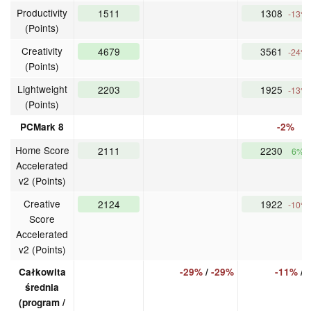
Productivity
1511
1308
-13%
(Points)
Creativity
4679
3561
-24%
(Points)
Lightweight
2203
1925
-13%
(Points)
PCMark 8
-2%
Home Score
2111
2230
6%
Accelerated
v2 (Points)
Creative
2124
1922
-10%
Score
Accelerated
v2 (Points)
Całkowita
-29%
/
-29%
-11%
/
średnia
(program /