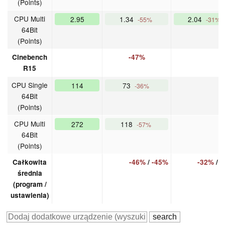
(Points)
CPU Multi
2.95
1.34
2.04
-55%
-31%
64Bit
(Points)
Cinebench
-47%
R15
CPU Single
114
73
-36%
64Bit
(Points)
CPU Multi
272
118
-57%
64Bit
(Points)
Całkowita
-46%
/
-45%
-32%
/
-
średnia
(program /
ustawienia)