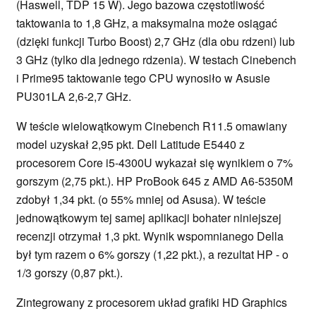
(Haswell, TDP 15 W). Jego bazowa częstotliwość
taktowania to 1,8 GHz, a maksymalna może osiągać
(dzięki funkcji Turbo Boost) 2,7 GHz (dla obu rdzeni) lub
3 GHz (tylko dla jednego rdzenia). W testach Cinebench
i Prime95 taktowanie tego CPU wynosiło w Asusie
PU301LA 2,6-2,7 GHz.
W teście wielowątkowym Cinebench R11.5 omawiany
model uzyskał 2,95 pkt. Dell Latitude E5440 z
procesorem Core i5-4300U wykazał się wynikiem o 7%
gorszym (2,75 pkt.). HP ProBook 645 z AMD A6-5350M
zdobył 1,34 pkt. (o 55% mniej od Asusa). W teście
jednowątkowym tej samej aplikacji bohater niniejszej
recenzji otrzymał 1,3 pkt. Wynik wspomnianego Della
był tym razem o 6% gorszy (1,22 pkt.), a rezultat HP - o
1/3 gorszy (0,87 pkt.).
Zintegrowany z procesorem układ grafiki HD Graphics