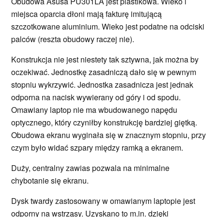
Obudowa Asusa PU301LA jest plastikowa. Wieko i
miejsca oparcia dłoni mają fakturę imitującą
szczotkowane aluminium. Wieko jest podatne na odciski
palców (reszta obudowy raczej nie).
Konstrukcja nie jest niestety tak sztywna, jak można by
oczekiwać. Jednostkę zasadniczą dało się w pewnym
stopniu wykrzywić. Jednostka zasadnicza jest jednak
odporna na nacisk wywierany od góry i od spodu.
Omawiany laptop nie ma wbudowanego napędu
optycznego, który czyniłby konstrukcję bardziej giętką.
Obudowa ekranu wyginała się w znacznym stopniu, przy
czym było widać szpary między ramką a ekranem.
Duży, centralny zawias pozwala na minimalne
chybotanie się ekranu.
Dysk twardy zastosowany w omawianym laptopie jest
odporny na wstrząsy. Uzyskano to m.in. dzięki