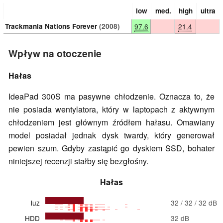
low
med.
high
ultra
Trackmania Nations Forever
(2008)
97.6
21.4
Wpływ na otoczenie
Hałas
IdeaPad 300S ma pasywne chłodzenie. Oznacza to, że
nie posiada wentylatora, który w laptopach z aktywnym
chłodzeniem jest głównym źródłem hałasu. Omawiany
model posiadał jednak dysk twardy, który generował
pewien szum. Gdyby zastąpić go dyskiem SSD, bohater
niniejszej recenzji stałby się bezgłośny.
Hałas
luz
32 / 32 / 32 dB
HDD
32 dB