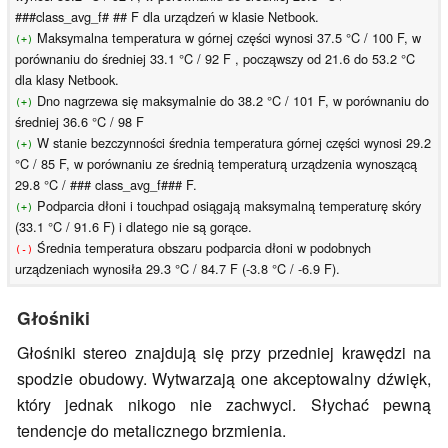
###class_avg_f# ## F dla urządzeń w klasie Netbook.
Maksymalna temperatura w górnej części wynosi 37.5 °C / 100 F, w
(+)
porównaniu do średniej 33.1 °C / 92 F , począwszy od 21.6 do 53.2 °C
dla klasy Netbook.
Dno nagrzewa się maksymalnie do 38.2 °C / 101 F, w porównaniu do
(+)
średniej 36.6 °C / 98 F
W stanie bezczynności średnia temperatura górnej części wynosi 29.2
(+)
°C / 85 F, w porównaniu ze średnią temperaturą urządzenia wynoszącą
29.8 °C / ### class_avg_f### F.
Podparcia dłoni i touchpad osiągają maksymalną temperaturę skóry
(+)
(33.1 °C / 91.6 F) i dlatego nie są gorące.
Średnia temperatura obszaru podparcia dłoni w podobnych
(-)
urządzeniach wynosiła 29.3 °C / 84.7 F (-3.8 °C / -6.9 F).
Głośniki
Głośniki stereo znajdują się przy przedniej krawędzi na
spodzie obudowy. Wytwarzają one akceptowalny dźwięk,
który jednak nikogo nie zachwyci. Słychać pewną
tendencje do metalicznego brzmienia.