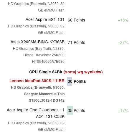
HD Graphics (Braswell), N3050, 32
GB eMMC Flash
Acer Aspire ES1-131
66
Points
+18%
HD Graphics (Braswell), N3050, 32
GB eMMC Flash
Asus X200MA-BING-KX366B
71
Points
+27%
HD Graphics (Bay Trail), N2830,
Hitachi Travelstar Z5K500
HTS545050A7E680
CPU Single 64Bit
(sortuj wg wyników)
Lenovo IdeaPad 300S-11IBR
30
Points
HD Graphics (Braswell), N3050,
Seagate Momentus Thin
ST500LT012-1DG142
Acer Aspire One Cloudbook 11
35
Points
+17%
AO1-131-C58K
HD Graphics (Braswell), N3050, 32
GB eMMC Flash