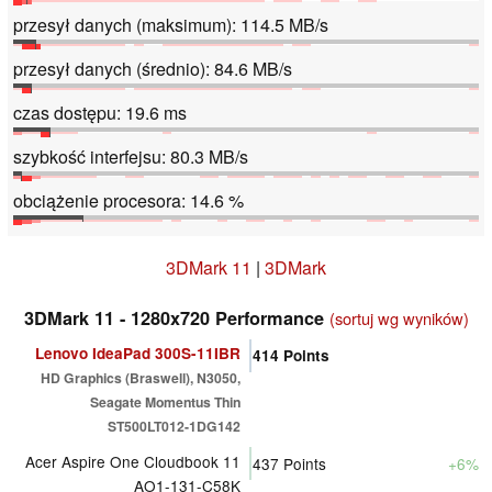
przesył danych (maksimum): 114.5 MB/s
przesył danych (średnio): 84.6 MB/s
czas dostępu: 19.6 ms
szybkość interfejsu: 80.3 MB/s
obciążenie procesora: 14.6 %
3DMark 11
|
3DMark
3DMark 11 - 1280x720 Performance
(sortuj wg wyników)
Lenovo IdeaPad 300S-11IBR
414
Points
HD Graphics (Braswell), N3050,
Seagate Momentus Thin
ST500LT012-1DG142
Acer Aspire One Cloudbook 11
437
Points
+6%
AO1-131-C58K