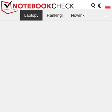
Laptopy
Rankingi
Nowinki
...
Biblioteka
Info
Szukajka recenzji