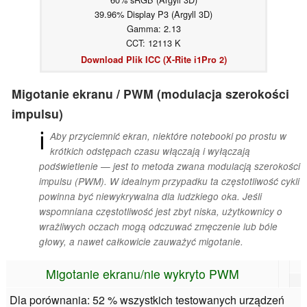
39.96% Display P3 (Argyll 3D)
Gamma: 2.13
CCT: 12113 K
Download Plik ICC (X-Rite i1Pro 2)
Migotanie ekranu / PWM (modulacja szerokości
impulsu)
ℹ
Aby przyciemnić ekran, niektóre notebooki po prostu w
krótkich odstępach czasu włączają i wyłączają
podświetlenie — jest to metoda zwana modulacją szerokości
impulsu (PWM). W idealnym przypadku ta częstotliwość cykli
powinna być niewykrywalna dla ludzkiego oka. Jeśli
wspomniana częstotliwość jest zbyt niska, użytkownicy o
wrażliwych oczach mogą odczuwać zmęczenie lub bóle
głowy, a nawet całkowicie zauważyć migotanie.
Migotanie ekranu/nie wykryto PWM
Dla porównania: 52 % wszystkich testowanych urządzeń