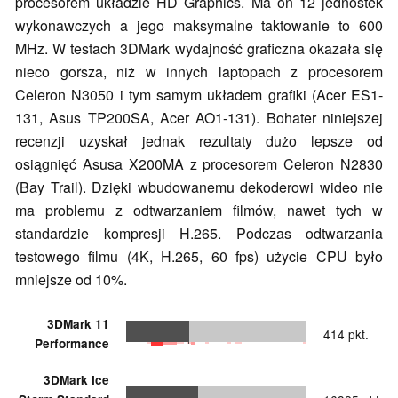
procesorem układzie HD Graphics. Ma on 12 jednostek
wykonawczych a jego maksymalne taktowanie to 600
MHz. W testach 3DMark wydajność graficzna okazała się
nieco gorsza, niż w innych laptopach z procesorem
Celeron N3050 i tym samym układem grafiki (Acer ES1-
131, Asus TP200SA, Acer AO1-131). Bohater niniejszej
recenzji uzyskał jednak rezultaty dużo lepsze od
osiągnięć Asusa X200MA z procesorem Celeron N2830
(Bay Trail). Dzięki wbudowanemu dekoderowi wideo nie
ma problemu z odtwarzaniem filmów, nawet tych w
standardzie kompresji H.265. Podczas odtwarzania
testowego filmu (4K, H.265, 60 fps) użycie CPU było
mniejsze od 10%.
3DMark 11
414 pkt.
Performance
3DMark Ice