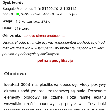
Dysk twardy
Seagate Momentus Thin ST500LT012-1DG142,
500 GB
, 5400 obr/min, 400 GB wolne miejsce
Waga
1.3 kg, zasilacz: 272 g
Cena
319 Euro
Odnośniki
Lenovo strona producenta
Uwaga: Producent może używać komponentów pochodzących od
różnych dostawców, w tym paneli wyświetlaczy, napędów lub kart
pamięci o podobnych specyfikacjach.
pełna specyfikacja
Obudowa
IdeaPad 300S ma plastikową obudowę. Plecy pokrywy
ekranu i spód jednostki zasadniczej są białe. Pozostałe
elementy obudowy są czarne. Poza ramkę ekranu
wszystkie części obudowy są połyskliwe. Trzy boki
jednostki zasadniczej są wykończone obwódką z gumy.