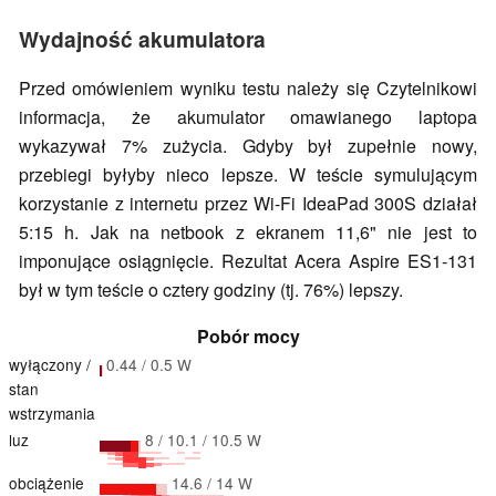
Wydajność akumulatora
Przed omówieniem wyniku testu należy się Czytelnikowi
informacja, że akumulator omawianego laptopa
wykazywał 7% zużycia. Gdyby był zupełnie nowy,
przebiegi byłyby nieco lepsze. W teście symulującym
korzystanie z internetu przez Wi-Fi IdeaPad 300S działał
5:15 h. Jak na netbook z ekranem 11,6" nie jest to
imponujące osiągnięcie. Rezultat Acera Aspire ES1-131
był w tym teście o cztery godziny (tj. 76%) lepszy.
Pobór mocy
wyłączony /
0.44 / 0.5 W
stan
wstrzymania
luz
8 / 10.1 / 10.5 W
obciążenie
14.6 / 14 W