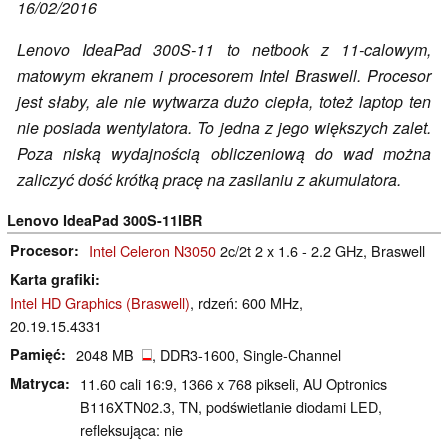
16/02/2016
Lenovo IdeaPad 300S-11 to netbook z 11-calowym,
matowym ekranem i procesorem Intel Braswell. Procesor
jest słaby, ale nie wytwarza dużo ciepła, toteż laptop ten
nie posiada wentylatora. To jedna z jego większych zalet.
Poza niską wydajnością obliczeniową do wad można
zaliczyć dość krótką pracę na zasilaniu z akumulatora.
Lenovo IdeaPad 300S-11IBR
Procesor
Intel Celeron N3050
2c/2t 2 x 1.6 - 2.2 GHz, Braswell
Karta grafiki
Intel HD Graphics (Braswell)
, rdzeń: 600 MHz,
20.19.15.4331
Pamięć
2048 MB
, DDR3-1600, Single-Channel
Matryca
11.60 cali 16:9, 1366 x 768 pikseli, AU Optronics
B116XTN02.3, TN, podświetlanie diodami LED,
refleksująca: nie