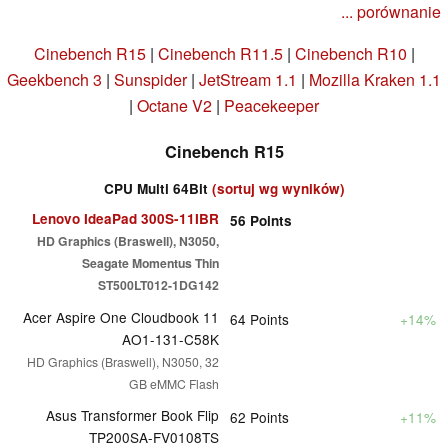
... porównanie
Cinebench R15
|
Cinebench R11.5
|
Cinebench R10
|
Geekbench 3
|
Sunspider
|
JetStream 1.1
|
Mozilla Kraken 1.1
|
Octane V2
|
Peacekeeper
Cinebench R15
CPU Multi 64Bit
(sortuj wg wyników)
Lenovo IdeaPad 300S-11IBR
56
Points
HD Graphics (Braswell), N3050,
Seagate Momentus Thin
ST500LT012-1DG142
Acer Aspire One Cloudbook 11
64
Points
+14%
AO1-131-C58K
HD Graphics (Braswell), N3050, 32
GB eMMC Flash
Asus Transformer Book Flip
62
Points
+11%
TP200SA-FV0108TS