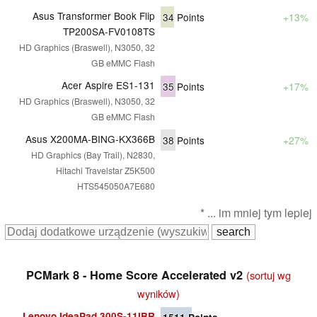
Asus Transformer Book Flip
34
Points
+13%
TP200SA-FV0108TS
HD Graphics (Braswell), N3050, 32
GB eMMC Flash
Acer Aspire ES1-131
35
Points
+17%
HD Graphics (Braswell), N3050, 32
GB eMMC Flash
Asus X200MA-BING-KX366B
38
Points
+27%
HD Graphics (Bay Trail), N2830,
Hitachi Travelstar Z5K500
HTS545050A7E680
* ... im mniej tym lepiej
PCMark 8 - Home Score Accelerated v2
(sortuj wg
wyników)
Lenovo IdeaPad 300S-11IBR