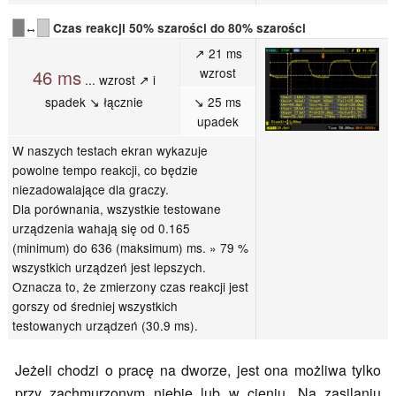
↔
Czas reakcji 50% szarości do 80% szarości
↗ 21 ms
wzrost
46 ms
... wzrost ↗ i
spadek ↘ łącznie
↘ 25 ms
upadek
W naszych testach ekran wykazuje
powolne tempo reakcji, co będzie
niezadowalające dla graczy.
Dla porównania, wszystkie testowane
urządzenia wahają się od 0.165
(minimum) do 636 (maksimum) ms. » 79 %
wszystkich urządzeń jest lepszych.
Oznacza to, że zmierzony czas reakcji jest
gorszy od średniej wszystkich
testowanych urządzeń (30.9 ms).
Jeżeli chodzi o pracę na dworze, jest ona możliwa tylko
przy zachmurzonym niebie lub w cieniu. Na zasilaniu