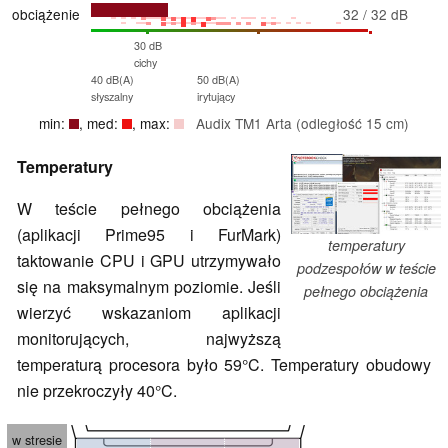
obciążenie
32 / 32 dB
30 dB
cichy
40 dB(A)
50 dB(A)
słyszalny
irytujący
min:
, med:
, max:
Audix TM1 Arta (odległość 15 cm)
Temperatury
W teście pełnego obciążenia
(aplikacji Prime95 i FurMark)
temperatury
taktowanie CPU i GPU utrzymywało
podzespołów w teście
się na maksymalnym poziomie. Jeśli
pełnego obciążenia
wierzyć wskazaniom aplikacji
monitorujących, najwyższą
temperaturą procesora było 59°C. Temperatury obudowy
nie przekroczyły 40°C.
w stresie