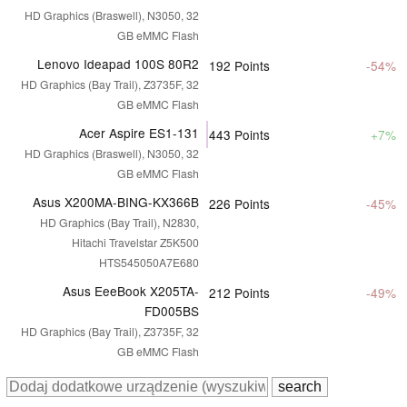
HD Graphics (Braswell), N3050, 32
GB eMMC Flash
Lenovo Ideapad 100S 80R2
192
Points
-54%
HD Graphics (Bay Trail), Z3735F, 32
GB eMMC Flash
Acer Aspire ES1-131
443
Points
+7%
HD Graphics (Braswell), N3050, 32
GB eMMC Flash
Asus X200MA-BING-KX366B
226
Points
-45%
HD Graphics (Bay Trail), N2830,
Hitachi Travelstar Z5K500
HTS545050A7E680
Asus EeeBook X205TA-
212
Points
-49%
FD005BS
HD Graphics (Bay Trail), Z3735F, 32
GB eMMC Flash