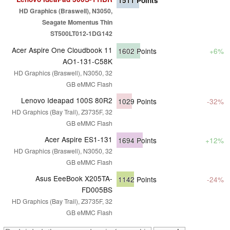
1511
Points
HD Graphics (Braswell), N3050,
Seagate Momentus Thin
ST500LT012-1DG142
Acer Aspire One Cloudbook 11
1602
Points
+6%
AO1-131-C58K
HD Graphics (Braswell), N3050, 32
GB eMMC Flash
Lenovo Ideapad 100S 80R2
1029
Points
-32%
HD Graphics (Bay Trail), Z3735F, 32
GB eMMC Flash
Acer Aspire ES1-131
1694
Points
+12%
HD Graphics (Braswell), N3050, 32
GB eMMC Flash
Asus EeeBook X205TA-
1142
Points
-24%
FD005BS
HD Graphics (Bay Trail), Z3735F, 32
GB eMMC Flash