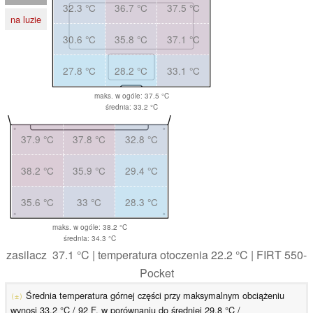
32.3 °C
36.7 °C
37.5 °C
na luzie
30.6 °C
35.8 °C
37.1 °C
27.8 °C
28.2 °C
33.1 °C
maks. w ogóle: 37.5 °C
średnia: 33.2 °C
37.9 °C
37.8 °C
32.8 °C
38.2 °C
35.9 °C
29.4 °C
35.6 °C
33 °C
28.3 °C
maks. w ogóle: 38.2 °C
średnia: 34.3 °C
zasilacz 37.1 °C | temperatura otoczenia 22.2 °C | FIRT 550-
Pocket
Średnia temperatura górnej części przy maksymalnym obciążeniu
(±)
wynosi 33.2 °C / 92 F, w porównaniu do średniej 29.8 °C /