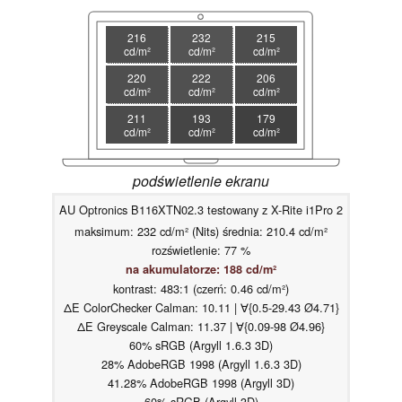
216
232
215
cd/m²
cd/m²
cd/m²
220
222
206
cd/m²
cd/m²
cd/m²
211
193
179
cd/m²
cd/m²
cd/m²
podświetlenie ekranu
AU Optronics B116XTN02.3 testowany z X-Rite i1Pro 2
maksimum: 232 cd/m² (Nits) średnia: 210.4 cd/m²
rozświetlenie: 77 %
na akumulatorze: 188 cd/m²
kontrast: 483:1 (czerń: 0.46 cd/m²)
ΔE ColorChecker Calman: 10.11 | ∀{0.5-29.43 Ø4.71}
ΔE Greyscale Calman: 11.37 | ∀{0.09-98 Ø4.96}
60% sRGB (Argyll 1.6.3 3D)
28% AdobeRGB 1998 (Argyll 1.6.3 3D)
41.28% AdobeRGB 1998 (Argyll 3D)
60% sRGB (Argyll 3D)