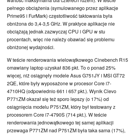
wartość maksymalna dla czterech rdzeni). W teście
pełnego obciążenia (symulowanego przez aplikacje
Prime95 i FurMark) częstotliwość taktowania była
obniżona do 3,4-3,5 GHz. W praktyce aplikacje nie
obciążają jednak zazwyczaj CPU i GPU w stu
procentach, więc nie należy obawiać się problemu
obniżonej wydajności.
W teście renderowania wielowątkowego Cinebench R15
omawiany laptop uzyskał 836 pkt. To o ponad 25%
więcej, niż osiągnęły modele Asus G751JY i MSI GT72
2QE, które były wyposażone w procesor Core i7-
4710HQ (odpowiednio 661 i 657 pkt.). Wynik Clevo
P771ZM okazał się też sporo lepszy (o 17%) od
osiągnięcia modelu P751ZM, który był testowany z
procesorem Core i7-4790S (714 pkt.). W teście
renderowania jednowątkowego tej samej aplikacji
przewaga P771ZM nad P751ZM była taka sama (17%),