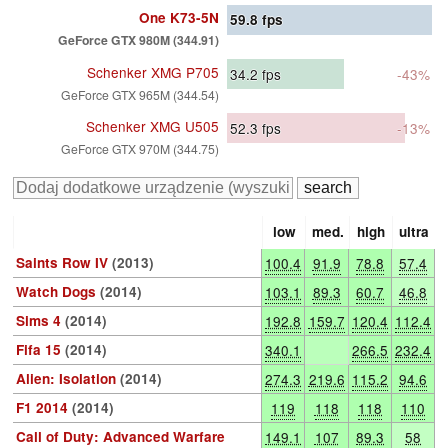
One K73-5N
59.8
fps
GeForce GTX 980M (344.91)
Schenker XMG P705
34.2
fps
-43%
GeForce GTX 965M (344.54)
Schenker XMG U505
52.3
fps
-13%
GeForce GTX 970M (344.75)
low
med.
high
ultra
Saints Row IV
(2013)
100.4
91.9
78.8
57.4
Watch Dogs
(2014)
103.1
89.3
60.7
46.8
Sims 4
(2014)
192.8
159.7
120.4
112.4
Fifa 15
(2014)
340.1
266.5
232.4
Alien: Isolation
(2014)
274.3
219.6
115.2
94.6
F1 2014
(2014)
119
118
118
110
Call of Duty: Advanced Warfare
149.1
107
89.3
58