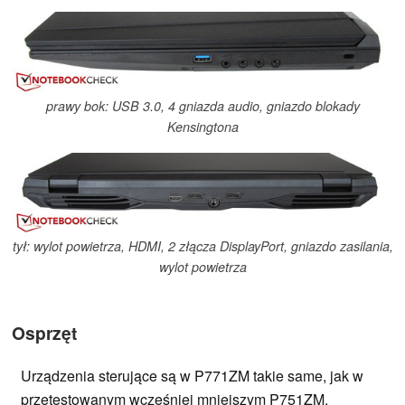
prawy bok: USB 3.0, 4 gniazda audio, gniazdo blokady
Kensingtona
tył: wylot powietrza, HDMI, 2 złącza DisplayPort, gniazdo zasilania,
wylot powietrza
Osprzęt
Urządzenia sterujące są w P771ZM takie same, jak w
przetestowanym wcześniej mniejszym P751ZM.