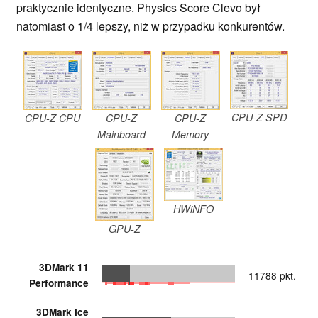
praktycznie identyczne. Physics Score Clevo był
natomiast o 1/4 lepszy, niż w przypadku konkurentów.
CPU-Z SPD
CPU-Z CPU
CPU-Z
CPU-Z
Mainboard
Memory
HWiNFO
GPU-Z
3DMark 11
11788 pkt.
Performance
3DMark Ice