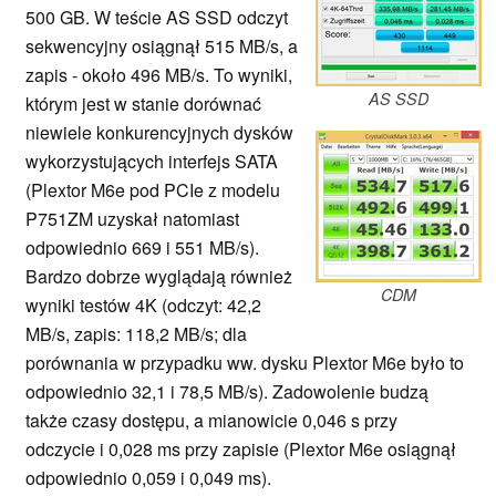
500 GB. W teście AS SSD odczyt
sekwencyjny osiągnął 515 MB/s, a
zapis - około 496 MB/s. To wyniki,
AS SSD
którym jest w stanie dorównać
niewiele konkurencyjnych dysków
wykorzystujących interfejs SATA
(Plextor M6e pod PCIe z modelu
P751ZM uzyskał natomiast
odpowiednio 669 i 551 MB/s).
Bardzo dobrze wyglądają również
CDM
wyniki testów 4K (odczyt: 42,2
MB/s, zapis: 118,2 MB/s; dla
porównania w przypadku ww. dysku Plextor M6e było to
odpowiednio 32,1 i 78,5 MB/s). Zadowolenie budzą
także czasy dostępu, a mianowicie 0,046 s przy
odczycie i 0,028 ms przy zapisie (Plextor M6e osiągnął
odpowiednio 0,059 i 0,049 ms).