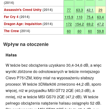
(2014)
Assassin's Creed Unity
(2014)
77
63.3
42.1
29
Far Cry 4
(2014)
115.9
110
75.4
63.4
Dragon Age: Inquisition
(2014)
172
154.2
69.2
47.2
The Crew
(2014)
60
60
60
59.8
Wpływ na otoczenie
Hałas
W teście bez obciążenia uzyskano 30,4-34,6 dB, a więc
wyniki zbliżone do odnotowanych w teście mniejszego
Clevo P751ZM, który miał na wyposażeniu słabszy
procesor. W teście 3DMark06 zmierzono 44,2 dB, sporo
więcej, niż w przypadku MSI GT72 2QE (40,3 dB), a
mniej, niż w teście MSI GS70 2QE (47,2 dB). W teście
pełnego obciążenia natężenie hałasu osiągnęło 52 dB.