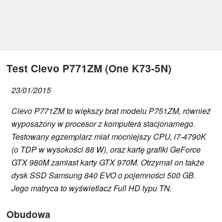
Test Clevo P771ZM (One K73-5N)
23/01/2015
Clevo P771ZM to większy brat modelu P751ZM, również
wyposażony w procesor z komputera stacjonarnego.
Testowany egzemplarz miał mocniejszy CPU, i7-4790K
(o TDP w wysokości 88 W), oraz kartę grafiki GeForce
GTX 980M zamiast karty GTX 970M. Otrzymał on także
dysk SSD Samsung 840 EVO o pojemności 500 GB.
Jego matryca to wyświetlacz Full HD typu TN.
Obudowa