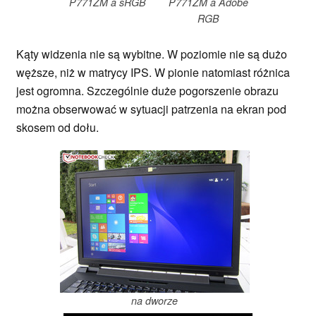
P771ZM a sRGB
P771ZM a Adobe
RGB
Kąty widzenia nie są wybitne. W poziomie nie są dużo
węższe, niż w matrycy IPS. W pionie natomiast różnica
jest ogromna. Szczególnie duże pogorszenie obrazu
można obserwować w sytuacji patrzenia na ekran pod
skosem od dołu.
na dworze