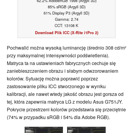
62.2% AdobeRGB 1998 (Argyll 3D)
85% sRGB (Argyll 3D)
61% Display P3 (Argyll 3D)
Gamma: 2.74
CCT: 13108 K
Download Plik ICC (X-Rite i1Pro 2)
Pochwalić można wysoką luminancję (średnio 308 cd/m²
przy maksymalnej intensywności podświetlenia).
Matryca ta na ustawieniach fabrycznych cechuje się
zaniebieszczeniem obrazu i słabym odwzorowaniem
kolorów. Sytuację można poprawić poprzez
zastosowanie pliku ICC stworzonego w wyniku
kalibracji, ale nawet wtedy jakość obrazu jest gorsza od
tej, która zapewnia matryca LG z modelu Asus G751JY.
Pokrycie przestrzeni kolorów przedstawia się przeciętnie
(74% w przypadku sRGB i 54% dla Adobe RGB).