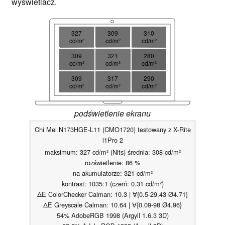
wyświetlacz.
327
309
310
cd/m²
cd/m²
cd/m²
309
321
280
cd/m²
cd/m²
cd/m²
309
317
290
cd/m²
cd/m²
cd/m²
podświetlenie ekranu
Chi Mei N173HGE-L11 (CMO1720) testowany z X-Rite
i1Pro 2
maksimum: 327 cd/m² (Nits) średnia: 308 cd/m²
rozświetlenie: 86 %
na akumulatorze: 321 cd/m²
kontrast: 1035:1 (czerń: 0.31 cd/m²)
ΔE ColorChecker Calman: 10.3 | ∀{0.5-29.43 Ø4.71}
ΔE Greyscale Calman: 10.64 | ∀{0.09-98 Ø4.96}
54% AdobeRGB 1998 (Argyll 1.6.3 3D)