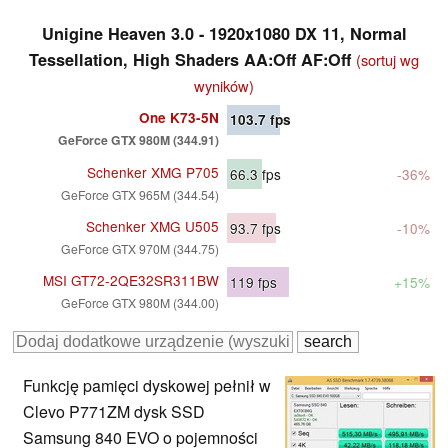
Unigine Heaven 3.0 - 1920x1080 DX 11, Normal
Tessellation, High Shaders AA:Off AF:Off
(sortuj wg
wyników)
One K73-5N
103.7
fps
GeForce GTX 980M (344.91)
Schenker XMG P705
66.3
fps
-36%
GeForce GTX 965M (344.54)
Schenker XMG U505
93.7
fps
-10%
GeForce GTX 970M (344.75)
MSI GT72-2QE32SR311BW
119
fps
+15%
GeForce GTX 980M (344.00)
Funkcję pamięci dyskowej pełnił w
Clevo P771ZM dysk SSD
Samsung 840 EVO o pojemności