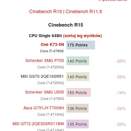
Cinebench R15
|
Cinebench R11.5
Cinebench R15
CPU Single 64Bit
(sortuj wg wyników)
One K73-5N
175
Points
Core i7-4790K
Schenker XMG P705
140
Points
-20%
Core i7-4720HQ
MSI GS70-2QE16SR51
140
Points
-20%
Core i7-4720HQ
Schenker XMG U505
150
Points
-14%
Core i7-4790S
Asus G751JY-T7009H
136
Points
-22%
Core i7-4710HQ
MSI GT72-2QE32SR311BW
135
Points
-23%
Core i7-4710HQ