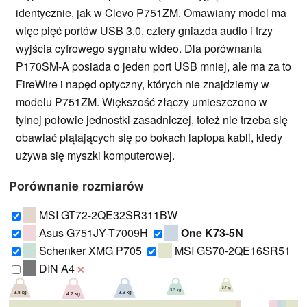
identycznie, jak w Clevo P751ZM. Omawiany model ma
więc pięć portów USB 3.0, cztery gniazda audio i trzy
wyjścia cyfrowego sygnału wideo. Dla porównania
P170SM-A posiada o jeden port USB mniej, ale ma za to
FireWire i napęd optyczny, których nie znajdziemy w
modelu P751ZM. Większość złączy umieszczono w
tylnej połowie jednostki zasadniczej, toteż nie trzeba się
obawiać plątających się po bokach laptopa kabli, kiedy
używa się myszki komputerowej.
Porównanie rozmiarów
MSI GT72-2QE32SR311BW
Asus G751JY-T7009H
One K73-5N
Schenker XMG P705
MSI GS70-2QE16SR51
DIN A4
❌
2.7 kg
3.3 kg
3.9 kg
3.8 kg
4.2 kg