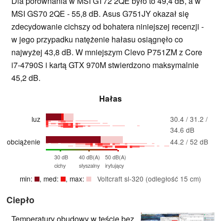
Dla porównania w MSI GT72 2QE było to 49,4 dB, a w
MSI GS70 2QE - 55,8 dB. Asus G751JY okazał się
zdecydowanie cichszy od bohatera niniejszej recenzji -
w jego przypadku natężenie hałasu osiągnęło co
najwyżej 43,8 dB. W mniejszym Clevo P751ZM z Core
i7-4790S i kartą GTX 970M stwierdzono maksymalnie
45,2 dB.
Hałas
luz
30.4 / 31.2 /
34.6 dB
obciążenie
44.2 / 52 dB
30 dB
40 dB(A)
50 dB(A)
cichy
słyszalny
irytujący
min:
, med:
, max:
Voltcraft sl-320 (odległość 15 cm)
Ciepło
Temperatury obudowy w teście bez