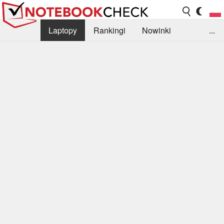
Laptopy
Rankingi
Nowinki
...
Biblioteka
Info
Szukajka recenzji