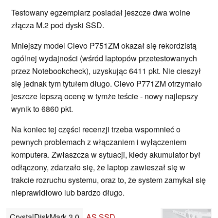
Testowany egzemplarz posiadał jeszcze dwa wolne
złącza M.2 pod dyski SSD.
Mniejszy model Clevo P751ZM okazał się rekordzistą
ogólnej wydajności (wśród laptopów przetestowanych
przez Notebookcheck), uzyskując 6411 pkt. Nie cieszył
się jednak tym tytułem długo. Clevo P771ZM otrzymało
jeszcze lepszą ocenę w tymże teście - nowy najlepszy
wynik to 6860 pkt.
Na koniec tej części recenzji trzeba wspomnieć o
pewnych problemach z włączaniem i wyłączeniem
komputera. Zwłaszcza w sytuacji, kiedy akumulator był
odłączony, zdarzało się, że laptop zawieszał się w
trakcie rozruchu systemu, oraz to, że system zamykał się
nieprawidłowo lub bardzo długo.
CrystalDiskMark 3.0
AS SSD