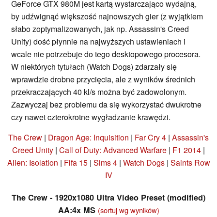
GeForce GTX 980M jest kartą wystarczająco wydajną,
by udźwignąć większość najnowszych gier (z wyjątkiem
słabo zoptymalizowanych, jak np. Assassin's Creed
Unity) dość płynnie na najwyższych ustawieniach i
wcale nie potrzebuje do tego desktopowego procesora.
W niektórych tytułach (Watch Dogs) zdarzały się
wprawdzie drobne przycięcia, ale z wyników średnich
przekraczających 40 kl/s można być zadowolonym.
Zazwyczaj bez problemu da się wykorzystać dwukrotne
czy nawet czterokrotne wygładzanie krawędzi.
The Crew
|
Dragon Age: Inquisition
|
Far Cry 4
|
Assassin's
Creed Unity
|
Call of Duty: Advanced Warfare
|
F1 2014
|
Alien: Isolation
|
Fifa 15
|
Sims 4
|
Watch Dogs
|
Saints Row
IV
The Crew - 1920x1080 Ultra Video Preset (modified)
AA:4x MS
(sortuj wg wyników)