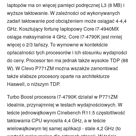
laptopów ma on więcej pamięci podręcznej L3 (8 MB) i
wyższe taktowanie. W zależności od wykonywanych
zadań taktowanie pod obciążeniem może osiągać 4-4,4
GHz. Kosztujący fortunę laptopowy Core i7-4940MX
osiąga maksymalnie 4 GHz. Core i7-4790K jest mniej
więcej o 2/3 tańszy. To wymowne w kontekście
opłacalności tych procesorów i ich stosunku wydajności
do ceny. Procesor ten ma jednak także wysokie TDP (88
W). W Clevo P771ZM można wszakże zamontować
także słabsze procesory oparte na architekturze
Haswell, o niższym TDP.
Turbo Boost procesora i7-4790K działał w P771ZM
idealnie, przynajmniej w testach wydajnościowych. W
teście jednowątkowym Cinebench R11.5 częstotliwość
taktowania CPU wynosiła 4,4 GHz, a w teście
wielowątkowym tej samej aplikacji - stale 4,2 GHz (to