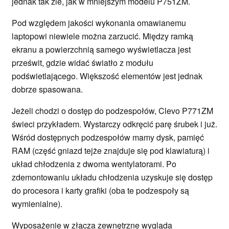
jednak tak źle, jak w mniejszym modelu P751ZM.
Pod względem jakości wykonania omawianemu
laptopowi niewiele można zarzucić. Między ramką
ekranu a powierzchnią samego wyświetlacza jest
prześwit, gdzie widać światło z modułu
podświetlającego. Większość elementów jest jednak
dobrze spasowana.
Jeżeli chodzi o dostęp do podzespołów, Clevo P771ZM
świeci przykładem. Wystarczy odkręcić parę śrubek i już.
Wśród dostępnych podzespołów mamy dysk, pamięć
RAM (część gniazd tejże znajduje się pod klawiaturą) i
układ chłodzenia z dwoma wentylatorami. Po
zdemontowaniu układu chłodzenia uzyskuje się dostęp
do procesora i karty grafiki (oba te podzespoły są
wymienialne).
Wyposażenie w złącza zewnętrzne wygląda