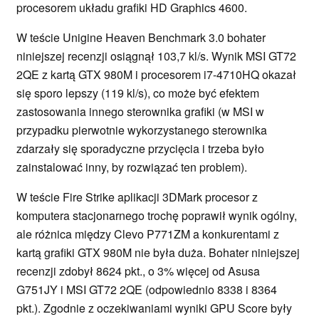
procesorem układu grafiki HD Graphics 4600.
W teście Unigine Heaven Benchmark 3.0 bohater
niniejszej recenzji osiągnął 103,7 kl/s. Wynik MSI GT72
2QE z kartą GTX 980M i procesorem i7-4710HQ okazał
się sporo lepszy (119 kl/s), co może być efektem
zastosowania innego sterownika grafiki (w MSI w
przypadku pierwotnie wykorzystanego sterownika
zdarzały się sporadyczne przycięcia i trzeba było
zainstalować inny, by rozwiązać ten problem).
W teście Fire Strike aplikacji 3DMark procesor z
komputera stacjonarnego trochę poprawił wynik ogólny,
ale różnica między Clevo P771ZM a konkurentami z
kartą grafiki GTX 980M nie była duża. Bohater niniejszej
recenzji zdobył 8624 pkt., o 3% więcej od Asusa
G751JY i MSI GT72 2QE (odpowiednio 8338 i 8364
pkt.). Zgodnie z oczekiwaniami wyniki GPU Score były