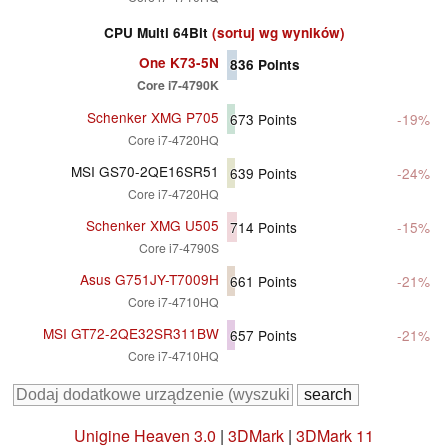
CPU Multi 64Bit
(sortuj wg wyników)
One K73-5N
836
Points
Core i7-4790K
Schenker XMG P705
673
Points
-19%
Core i7-4720HQ
MSI GS70-2QE16SR51
639
Points
-24%
Core i7-4720HQ
Schenker XMG U505
714
Points
-15%
Core i7-4790S
Asus G751JY-T7009H
661
Points
-21%
Core i7-4710HQ
MSI GT72-2QE32SR311BW
657
Points
-21%
Core i7-4710HQ
Unigine Heaven 3.0
|
3DMark
|
3DMark 11