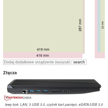
282 mm
287 mm
287 mm
294 mm
39 mm
30 mm
22 mm
318 mm
48 mm
53 mm
418 mm
417 mm
419 mm
428 mm
416 mm
Złącza
lewy bok: LAN, 3 USB 3.0, czytnik kart pamięci, eSATA/USB 3.0