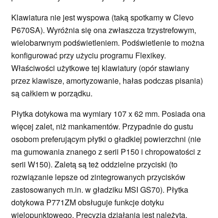
Klawiatura nie jest wyspowa (taką spotkamy w Clevo
P670SA). Wyróżnia się ona zwłaszcza trzystrefowym,
wielobarwnym podświetleniem. Podświetlenie to można
konfigurować przy użyciu programu Flexikey.
Właściwości użytkowe tej klawiatury (opór stawiany
przez klawisze, amortyzowanie, hałas podczas pisania)
są całkiem w porządku.
Płytka dotykowa ma wymiary 107 x 62 mm. Posiada ona
więcej zalet, niż mankamentów. Przypadnie do gustu
osobom preferującym płytki o gładkiej powierzchni (nie
ma gumowania znanego z serii P150 i chropowatości z
serii W150). Zaletą są też oddzielne przyciski (to
rozwiązanie lepsze od zintegrowanych przycisków
zastosowanych m.in. w gładziku MSI GS70). Płytka
dotykowa P771ZM obsługuje funkcje dotyku
wielopunktowego. Precyzja działania jest należyta.