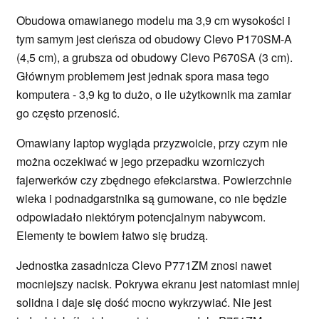
Obudowa omawianego modelu ma 3,9 cm wysokości i
tym samym jest cieńsza od obudowy Clevo P170SM-A
(4,5 cm), a grubsza od obudowy Clevo P670SA (3 cm).
Głównym problemem jest jednak spora masa tego
komputera - 3,9 kg to dużo, o ile użytkownik ma zamiar
go często przenosić.
Omawiany laptop wygląda przyzwoicie, przy czym nie
można oczekiwać w jego przepadku wzorniczych
fajerwerków czy zbędnego efekciarstwa. Powierzchnie
wieka i podnadgarstnika są gumowane, co nie będzie
odpowiadało niektórym potencjalnym nabywcom.
Elementy te bowiem łatwo się brudzą.
Jednostka zasadnicza Clevo P771ZM znosi nawet
mocniejszy nacisk. Pokrywa ekranu jest natomiast mniej
solidna i daje się dość mocno wykrzywiać. Nie jest