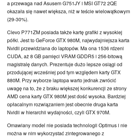
a przewaga nad Asusem G751JY i MSI GT72 2QE
okazała się nawet większa, niż w teście wielowątkowym
(29-30%).
Clevo P771ZM posiada także kartę grafiki z wysokiej
półki. Jest to GeForce GTX 980M, najwydajniejsza karta
Nvidii przewidziana do laptopów. Ma ona 1536 rdzeni
CUDA, aż 8 GB pamięci VRAM GDDR5 i 256-bitową
magistralę danych. Prezentuje dużo lepsze osiągi od
przodującej wcześniej pod tym względem karty GTX
880M. Przy wyborze laptopa warto jednak zwrócić
uwagę na to, że z braku większej konkurencji ze strony
AMD cena karty GTX 980M jest dość wysoka. Bardziej
opłacalnym rozwiązaniem jest obecnie druga karta
Nvidii w hierarchii wydajności, czyli GTX 970M.
Omawiany model nie posiada technologii Optimus i nie
można w nim wykorzystać zintegrowanego z