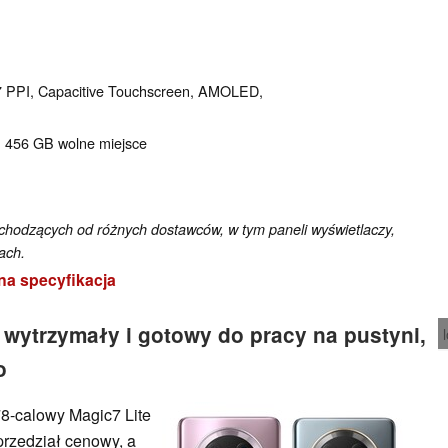
437 PPI, Capacitive Touchscreen, AMOLED,
, 456 GB wolne miejsce
odzących od różnych dostawców, w tym paneli wyświetlaczy,
ach.
na specyfikacja
 wytrzymały i gotowy do pracy na pustyni,
o
78-calowy Magic7 Lite
przedział cenowy, a