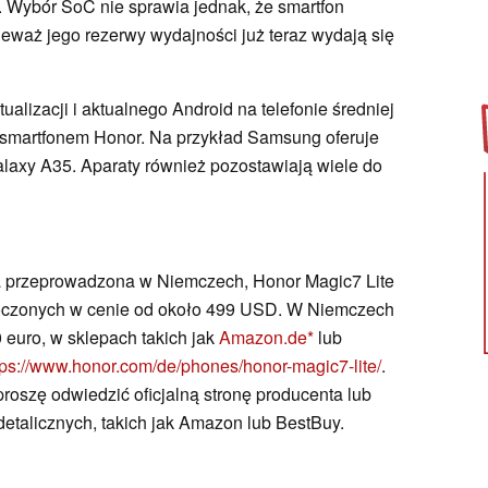
Wybór SoC nie sprawia jednak, że smartfon
ieważ jego rezerwy wydajności już teraz wydają się
ualizacji i aktualnego Android na telefonie średniej
 smartfonem Honor. Na przykład Samsung oferuje
axy A35. Aparaty również pozostawiają wiele do
a przeprowadzona w Niemczech, Honor Magic7 Lite
noczonych w cenie od około 499 USD. W Niemczech
 euro, w sklepach takich jak
Amazon.de
lub
tps://www.honor.com/de/phones/honor-magic7-lite/
.
proszę odwiedzić oficjalną stronę producenta lub
talicznych, takich jak Amazon lub BestBuy.