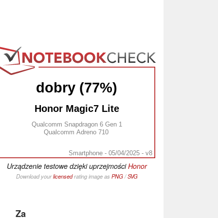
dobry (77%)
Honor Magic7 Lite
Qualcomm Snapdragon 6 Gen 1
Qualcomm Adreno 710
Smartphone - 05/04/2025 - v8
Urządzenie testowe dzięki uprzejmości
Honor
Download your
licensed
rating image as
PNG
/
SVG
Za