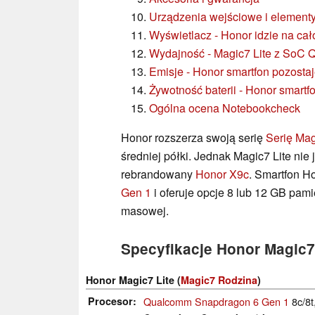
Urządzenia wejściowe i elementy
Wyświetlacz - Honor idzie na ca
Wydajność - Magic7 Lite z SoC
Emisje - Honor smartfon pozosta
Żywotność baterii - Honor smartf
Ogólna ocena Notebookcheck
Honor rozszerza swoją serię
Serię Ma
średniej półki. Jednak Magic7 Lite nie
rebrandowany
Honor X9c
. Smartfon H
Gen 1
i oferuje opcje 8 lub 12 GB pam
masowej.
Specyfikacje Honor Magic7
Honor Magic7 Lite (
Magic7 Rodzina
)
Procesor
Qualcomm Snapdragon 6 Gen 1
8c/8t