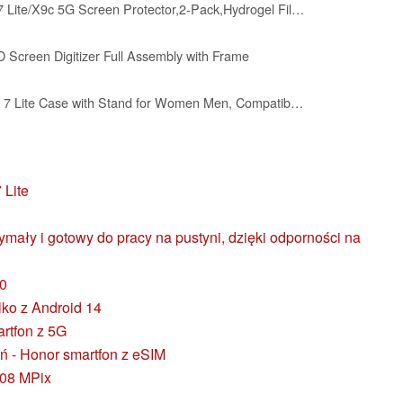
Ibywind for Honor Magic 7 Lite/X9c 5G Screen Protector,2-Pack,Hydrogel Film with Camera Lens Protector,Easy Installation Tool,Bubble-Free,Fingerprint Unlock Compatible,Anti-Shatter,Anti-Scratch
D Screen Digitizer Full Assembly with Frame
Hlgcokro for Honor Magic 7 Lite Case with Stand for Women Men, Compatible with Honor Magic7 Lite/ X9c Phone Case Silicone with Strap Soft Shockproof Phone Cover (Black)
 Lite
ymały i gotowy do pracy na pustyni, dzięki odporności na
.0
lko z Android 14
rtfon z 5G
eń - Honor smartfon z eSIM
108 MPix