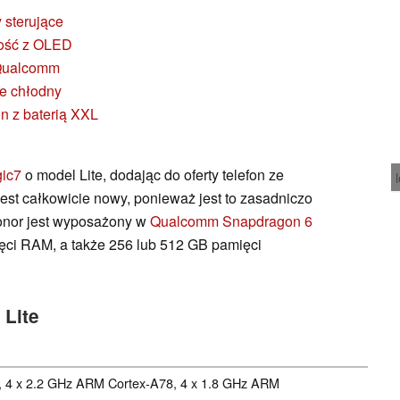
 sterujące
łość z OLED
 Qualcomm
je chłodny
on z baterią XXL
gic7
o model Lite, dodając do oferty telefon ze
 jest całkowicie nowy, ponieważ jest to zasadniczo
onor jest wyposażony w
Qualcomm Snapdragon 6
ięci RAM, a także 256 lub 512 GB pamięci
 Lite
, 4 x 2.2 GHz ARM Cortex-A78, 4 x 1.8 GHz ARM