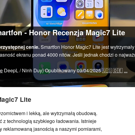
artfon - Honor Recenzja Magic7 Lite
rzystępnej cenie.
Smartfon Honor Magic7 Lite jest wytrzymały 
 jasność ekranu ponad 4000 nitów. Jeśli jednak chodzi o najważn
ie
DeepL / Ninh Duy)
Opublikowany
09/04/2025
🇺🇸
🇩🇪
...
agic7 Lite
ornictwem i lekką, ale wytrzymałą obudową.
z technologią szybkiego ładowania. Istnieje
y reklamowaną jasnością a naszymi pomiarami,