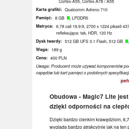
Cortex-A55, Cortex-A78 / A55
Karta grafiki
Qualcomm Adreno 710
Pamięć
8 GB
, LPDDR5
Matryca
6.78 cali 19.9:9, 2700 x 1224 pikseli 
refleksująca: tak, HDR, 120 Hz
Dysk twardy
512 GB UFS 3.1 Flash, 512 GB
Waga
189 g
Cena
400 PLN
Uwaga: Producent może używać komponentów poch
napędów lub kart pamięci o podobnych specyfikacj
peł
Obudowa - Magic7 Lite jest
dzięki odporności na ciepł
Dzięki bardzo cienkim krawędziom, 6,
wygląda bardzo atrakcyjnie jak na ten 