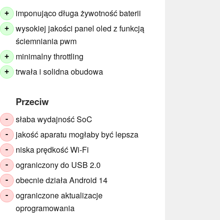
imponująco długa żywotność baterii
+
wysokiej jakości panel oled z funkcją
+
ściemniania pwm
minimalny throttling
+
trwała i solidna obudowa
+
Przeciw
słaba wydajność SoC
-
jakość aparatu mogłaby być lepsza
-
niska prędkość Wi-Fi
-
ograniczony do USB 2.0
-
obecnie działa Android 14
-
ograniczone aktualizacje
-
oprogramowania