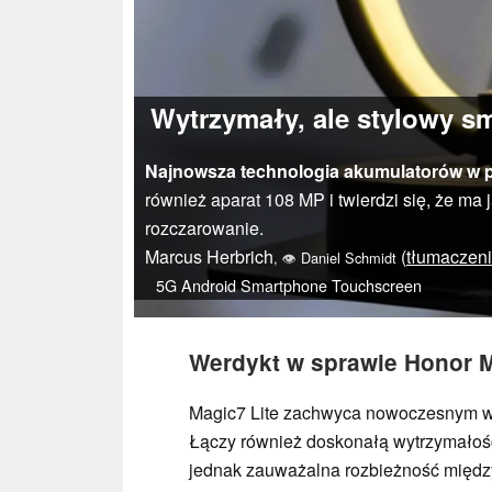
Wytrzymały, ale stylowy sm
Najnowsza technologia akumulatorów w p
również aparat 108 MP i twierdzi się, że ma
rozczarowanie.
Marcus Herbrich
(
tłumaczen
,
👁
Daniel Schmidt
5G
Android
Smartphone
Touchscreen
Werdykt w sprawie Honor M
Magic7 Lite zachwyca nowoczesnym wz
Łączy również doskonałą wytrzymałość 
jednak zauważalna rozbieżność międz