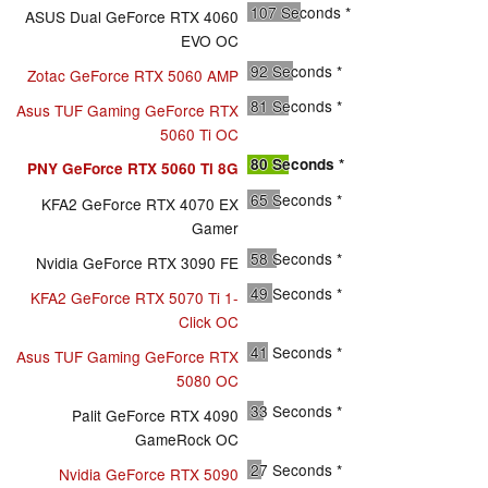
107
Seconds *
ASUS Dual GeForce RTX 4060
EVO OC
92
Seconds *
Zotac GeForce RTX 5060 AMP
81
Seconds *
Asus TUF Gaming GeForce RTX
5060 Ti OC
80
Seconds *
PNY GeForce RTX 5060 Ti 8G
65
Seconds *
KFA2 GeForce RTX 4070 EX
Gamer
58
Seconds *
Nvidia GeForce RTX 3090 FE
49
Seconds *
KFA2 GeForce RTX 5070 Ti 1-
Click OC
41
Seconds *
Asus TUF Gaming GeForce RTX
5080 OC
33
Seconds *
Palit GeForce RTX 4090
GameRock OC
27
Seconds *
Nvidia GeForce RTX 5090