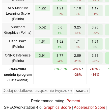
AI & Machine
1.22
1.21
1.18
1.17
1
Learning Score
-1%
-3%
-4%
(Points)
Viewport
5.52
5.6
3.25
3.93
6
Graphics (Points)
1%
-41%
-29%
HandBrake
1.81
1.82
1.71
1.81
1
(Points)
1%
-6%
0%
ONNX Inference
3.91
3.77
2.89
2.88
4
(Points)
-4%
-26%
-26%
Całkowita
6%
/
5%
-26%
/
-16%
/
1
średnia (program
-26%
-16%
/ ustawienia)
Performance rating:
Percent
SPECworkstation 4.0:
Graphics Score
|
Accelerator Score
|