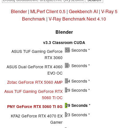
Blender
|
MLPerf Client 0.5
|
Geekbench AI
|
V-Ray 5
Benchmark
|
V-Ray Benchmark Next 4.10
Blender
v3.3 Classroom CUDA
56
Seconds *
ASUS TUF Gaming GeForce
RTX 3060
41
Seconds *
ASUS Dual GeForce RTX 4060
EVO OC
34
Seconds *
Zotac GeForce RTX 5060 AMP
29
Seconds *
Asus TUF Gaming GeForce RTX
5060 Ti OC
29
Seconds *
PNY GeForce RTX 5060 Ti 8G
23
Seconds *
KFA2 GeForce RTX 4070 EX
Gamer