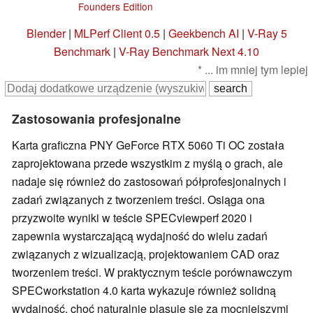
Founders Edition
Blender
|
MLPerf Client 0.5
|
Geekbench AI
|
V-Ray 5
Benchmark
|
V-Ray Benchmark Next 4.10
* ... im mniej tym lepiej
Zastosowania profesjonalne
Karta graficzna PNY GeForce RTX 5060 Ti OC została
zaprojektowana przede wszystkim z myślą o grach, ale
nadaje się również do zastosowań półprofesjonalnych i
zadań związanych z tworzeniem treści. Osiąga ona
przyzwoite wyniki w teście SPECviewperf 2020 i
zapewnia wystarczającą wydajność do wielu zadań
związanych z wizualizacją, projektowaniem CAD oraz
tworzeniem treści. W praktycznym teście porównawczym
SPECworkstation 4.0 karta wykazuje również solidną
wydajność, choć naturalnie plasuje się za mocniejszymi