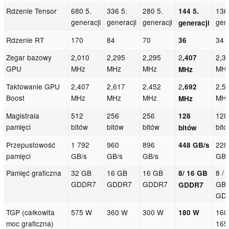
Rdzenie Tensor
680 5.
336 5.
280 5.
136
144 5.
generacji
generacji
generacji
gen
generacji
Rdzenie RT
170
84
70
34
36
Zegar bazowy
2,010
2,295
2,295
2
2,3
,407
GPU
MHz
MHz
MHz
MH
MHz
Taktowanie GPU
2,407
2,617
2,452
2
2,5
,692
Boost
MHz
MHz
MHz
MH
MHz
Magistrala
512
256
256
128
128
pamięci
bitów
bitów
bitów
bit
bitów
Przepustowość
1 792
960
896
228
448 GB/s
pamięci
GB/s
GB/s
GB/s
GB/
Pamięć graficzna
32 GB
16 GB
16 GB
8 / 
8/ 16 GB
GDDR7
GDDR7
GDDR7
GB
GDDR7
GD
TGP (całkowita
575 W
360 W
300 W
160
180 W
moc graficzna)
165