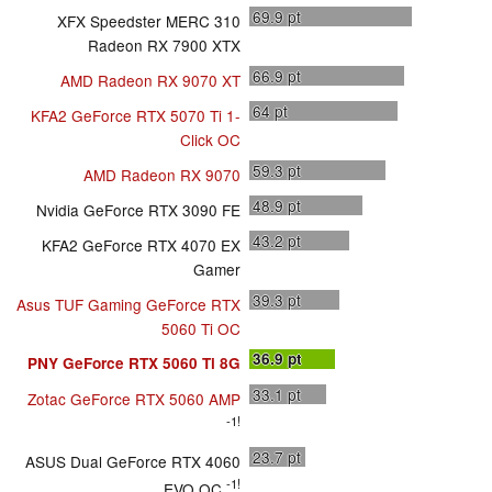
69.9
pt
XFX Speedster MERC 310
Radeon RX 7900 XTX
66.9
pt
AMD Radeon RX 9070 XT
64
pt
KFA2 GeForce RTX 5070 Ti 1-
Click OC
59.3
pt
AMD Radeon RX 9070
48.9
pt
Nvidia GeForce RTX 3090 FE
43.2
pt
KFA2 GeForce RTX 4070 EX
Gamer
39.3
pt
Asus TUF Gaming GeForce RTX
5060 Ti OC
36.9
pt
PNY GeForce RTX 5060 Ti 8G
33.1
pt
Zotac GeForce RTX 5060 AMP
-1!
23.7
pt
ASUS Dual GeForce RTX 4060
-1!
EVO OC