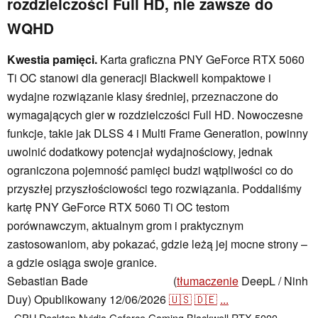
rozdzielczości Full HD, nie zawsze do
WQHD
Kwestia pamięci.
Karta graficzna PNY GeForce RTX 5060
Ti OC stanowi dla generacji Blackwell kompaktowe i
wydajne rozwiązanie klasy średniej, przeznaczone do
wymagających gier w rozdzielczości Full HD. Nowoczesne
funkcje, takie jak DLSS 4 i Multi Frame Generation, powinny
uwolnić dodatkowy potencjał wydajnościowy, jednak
ograniczona pojemność pamięci budzi wątpliwości co do
przyszłej przyszłościowości tego rozwiązania. Poddaliśmy
kartę PNY GeForce RTX 5060 Ti OC testom
porównawczym, aktualnym grom i praktycznym
zastosowaniom, aby pokazać, gdzie leżą jej mocne strony –
a gdzie osiąga swoje granice.
Sebastian Bade
(
tłumaczenie
DeepL / Ninh
,
👁
Sebastian Bade
Duy)
Opublikowany
12/06/2026
🇺🇸
🇩🇪
...
GPU
Desktop
Nvidia
Geforce
Gaming
Blackwell RTX 5000