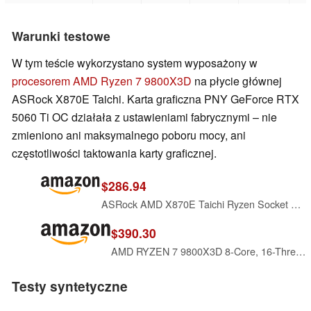
Warunki testowe
W tym teście wykorzystano system wyposażony w
procesorem AMD Ryzen 7 9800X3D
na płycie głównej
ASRock X870E Taichi. Karta graficzna PNY GeForce RTX
5060 Ti OC działała z ustawieniami fabrycznymi – nie
zmieniono ani maksymalnego poboru mocy, ani
częstotliwości taktowania karty graficznej.
$286.94
ASRock AMD X870E Taichi Ryzen Socket AM5 X870 Dual Channel DDR5 DIMMs 256 GB 8200 EATX Motherboard M.2 LED WiFi 7
$390.30
AMD RYZEN 7 9800X3D 8-Core, 16-Thread Desktop Processor
Testy syntetyczne