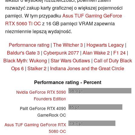
rozważyć zakup karty graficznej o większej pojemności
pamięci. W tym przypadku
Asus TUF Gaming GeForce
RTX 5060 Ti OC
z 16 GB pamięci VRAM zapewnia
niezmiennie lepszą wydajność.
Performance rating
|
The Witcher 3
|
Hogwarts Legacy
|
Baldur's Gate 3
|
Cyberpunk 2077
|
Alan Wake 2
|
F1 24
|
Black Myth: Wukong
|
Star Wars Outlaws
|
Call of Duty Black
Ops 6
|
Stalker 2
|
Indiana Jones and the Great Circle
Performance rating - Percent
98.9
pt
Nvidia GeForce RTX 5090
Founders Edition
85
pt
Palit GeForce RTX 4090
GameRock OC
73.7
pt
Asus TUF Gaming GeForce RTX
5080 OC