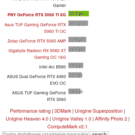
Gamer
31.7
pt
PNY GeForce RTX 5060 Ti 8G
31.3
pt
Asus TUF Gaming GeForce RTX
5060 Ti OC
27.8
pt
Zotac GeForce RTX 5060 AMP
26.7
pt
Gigabyte Radeon RX 9060 XT
Gaming OC 16G
23.2
pt
Intel Arc B580
20.7
pt
ASUS Dual GeForce RTX 4060
EVO OC
19.2
pt
ASUS TUF Gaming GeForce
RTX 3060
Performance rating
|
3DMark
|
Unigine Superposition
|
Unigine Heaven 4.0
|
Unigine Valley 1.0
|
Affinity Photo 2
|
ComputeMark v2.1