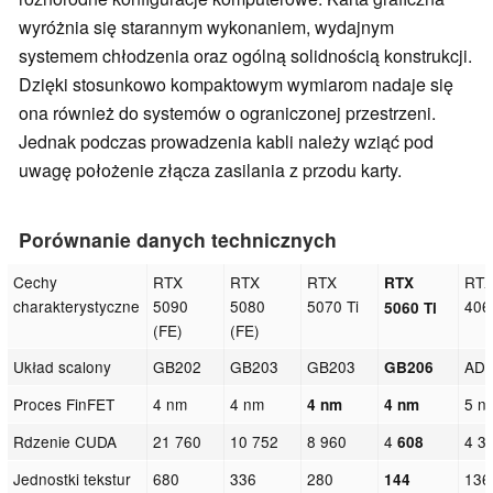
wyróżnia się starannym wykonaniem, wydajnym
systemem chłodzenia oraz ogólną solidnością konstrukcji.
Dzięki stosunkowo kompaktowym wymiarom nadaje się
ona również do systemów o ograniczonej przestrzeni.
Jednak podczas prowadzenia kabli należy wziąć pod
uwagę położenie złącza zasilania z przodu karty.
Porównanie danych technicznych
Cechy
RTX
RTX
RTX
RT
RTX
charakterystyczne
5090
5080
5070 Ti
406
5060 Ti
(FE)
(FE)
Układ scalony
GB202
GB203
GB203
AD
GB206
Proces FinFET
4 nm
4 nm
5 n
4 nm
4 nm
Rdzenie CUDA
21 760
10 752
8 960
4
4 3
608
Jednostki tekstur
680
336
280
136
144