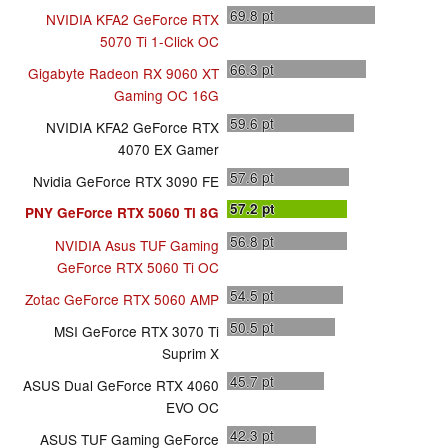
69.8
pt
NVIDIA KFA2 GeForce RTX
5070 Ti 1-Click OC
66.3
pt
Gigabyte Radeon RX 9060 XT
Gaming OC 16G
59.6
pt
NVIDIA KFA2 GeForce RTX
4070 EX Gamer
57.6
pt
Nvidia GeForce RTX 3090 FE
57.2
pt
PNY GeForce RTX 5060 Ti 8G
56.8
pt
NVIDIA Asus TUF Gaming
GeForce RTX 5060 Ti OC
54.5
pt
Zotac GeForce RTX 5060 AMP
50.5
pt
MSI GeForce RTX 3070 Ti
Suprim X
45.7
pt
ASUS Dual GeForce RTX 4060
EVO OC
42.3
pt
ASUS TUF Gaming GeForce