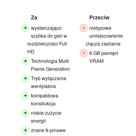
Za
Przeciw
wystarczająco
nietypowe
+
-
szybka do gier w
umiejscowienie
rozdzielczości Full
złącza zasilania
HD
8 GB pamięci
-
Technologia Multi
VRAM
+
Frame Generation
Tryb wyłączania
+
wentylatora
kompaktowa
+
konstrukcja
niskie zużycie
+
energii
znane 8-pinowe
+