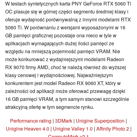
W testach syntetycznych karta PNY GeForce RTX 5060 Ti
OC plasuje się w górnej części segmentu średniej klasy i
oferuje wydajność porównywalną z innymi modelami RTX
5060 Ti. W porównaniu z wersjami wyposażonymi w 16
GB pamięci graficznej pozostaje ona nieco w tyle w
aplikacjach wymagających dużej ilości pamięci ze
względu na mniejszą pojemność pamięci VRAM. Nie
może konkurować z wydajniejszymi modelami Radeon
RX 9070 firmy AMD, choć te należą również do wyższej
klasy cenowej i wydajnościowej. Najważniejszym
konkurentem jest model Radeon RX 9060 XT, który w
zależności od aplikacji może oferować przewagę dzięki
16 GB pamięci VRAM, a tym samym stanowi szczególnie
atrakcyjną ofertę w tym segmencie rynku.
Performance rating
|
3DMark
|
Unigine Superposition
|
Unigine Heaven 4.0
|
Unigine Valley 1.0
|
Affinity Photo 2
|
ComputeMark v2.1