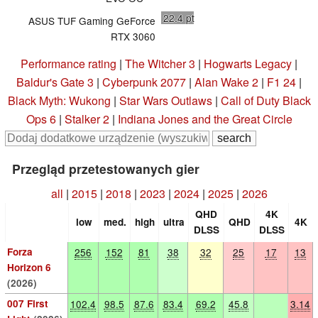
22.4
pt
ASUS TUF Gaming GeForce
RTX 3060
Performance rating
|
The Witcher 3
|
Hogwarts Legacy
|
Baldur's Gate 3
|
Cyberpunk 2077
|
Alan Wake 2
|
F1 24
|
Black Myth: Wukong
|
Star Wars Outlaws
|
Call of Duty Black
Ops 6
|
Stalker 2
|
Indiana Jones and the Great Circle
Przegląd przetestowanych gier
all
|
2015
|
2018
|
2023
|
2024
|
2025
|
2026
QHD
4K
low
med.
high
ultra
QHD
4K
DLSS
DLSS
Forza
256
152
81
38
32
25
17
13
Horizon 6
(2026)
007 First
102.4
98.5
87.6
83.4
69.2
45.8
3.14