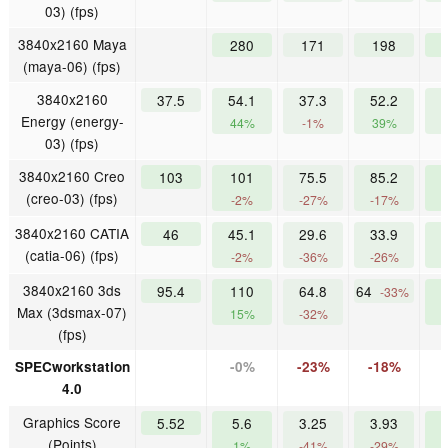
03) (fps)
3840x2160 Maya
280
171
198
(maya-06) (fps)
3840x2160
37.5
54.1
37.3
52.2
5
Energy (energy-
44%
-1%
39%
03) (fps)
3840x2160 Creo
103
101
75.5
85.2
(creo-03) (fps)
-2%
-27%
-17%
3840x2160 CATIA
46
45.1
29.6
33.9
4
(catia-06) (fps)
-2%
-36%
-26%
3840x2160 3ds
95.4
110
64.8
64
-33%
Max (3dsmax-07)
15%
-32%
(fps)
SPECworkstation
-0%
-23%
-18%
4.0
Graphics Score
5.52
5.6
3.25
3.93
6
(Points)
1%
-41%
-29%