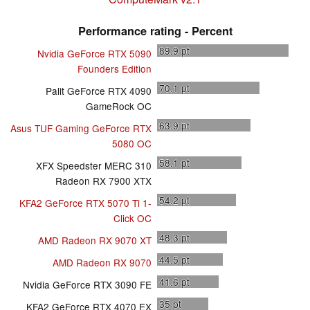
Performance rating - Percent
89.9
pt
Nvidia GeForce RTX 5090
Founders Edition
70.1
pt
Palit GeForce RTX 4090
GameRock OC
63.9
pt
Asus TUF Gaming GeForce RTX
5080 OC
58.1
pt
XFX Speedster MERC 310
Radeon RX 7900 XTX
54.2
pt
KFA2 GeForce RTX 5070 Ti 1-
Click OC
48.3
pt
AMD Radeon RX 9070 XT
44.5
pt
AMD Radeon RX 9070
41.6
pt
Nvidia GeForce RTX 3090 FE
35
pt
KFA2 GeForce RTX 4070 EX