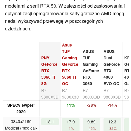
modelami z serii RTX 50. W zależności od zastosowania i
optymalizacji oprogramowania karty graficzne AMD mogą
nadal wykazywać przewagę w poszczególnych
dziedzinach.
Asus
TUF
ASUS
ASUS
PNY
Gaming
TUF
Dual
KF
GeForce
GeForce
Gaming
GeForce
Ge
RTX
RTX
GeForce
RTX
RT
5060 Ti
5060 Ti
RTX
4060
40
8G
OC
3060
EVO OC
Ga
R7
R7
R7
R7
R7
9800X3D
9800X3D
9800X3D
9800X3D
98
SPECviewperf
11%
-28%
-14%
2020
3840x2160
18.1
17.9
9.89
12.3
2
Medical (medical-
-1%
-45%
-32%