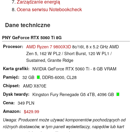
Zarządzanie energią
Ocena serwisu Notebookcheck
Dane techniczne
PNY GeForce RTX 5060 Ti 8G
Procesor
AMD Ryzen 7 9800X3D
8c/16t, 8 x 5.2 GHz AMD
Zen 5, 162 W PL2 / Short Burst, 120 W PL1 /
Sustained, Granite Ridge
Karta grafiki
NVIDIA GeForce RTX 5060 Ti - 8 GB VRAM
Pamięć
32 GB
, DDR5-6000, CL28
Chipset
AMD X870E
Dysk twardy
Kingston Fury Renegade G5 4TB, 4096 GB
Cena
349 PLN
Amazon
$429.99
Uwaga: Producent może używać komponentów pochodzących od
różnych dostawców, w tym paneli wyświetlaczy, napędów lub kart