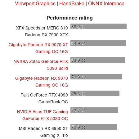
Viewport Graphics
|
HandBrake
|
ONNX Inference
Performance rating
86.2
pt
XFX Speedster MERC 310
Radeon RX 7900 XTX
84.9
pt
Gigabyte Radeon RX 9070 XT
Gaming OC 16G
83.9
pt
NVIDIA Zotac GeForce RTX
5090 Solid
79.3
pt
Gigabyte Radeon RX 9070
Gaming OC 16G
75.3
pt
Palit GeForce RTX 4090
GameRock OC
72.7
pt
NVIDIA Asus TUF Gaming
GeForce RTX 5080 OC
70.9
pt
MSI Radeon RX 6950 XT
Gaming X Trio