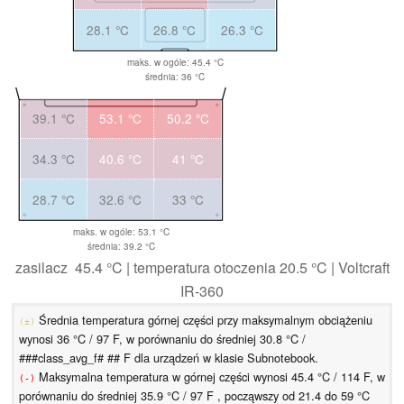
28.1 °C
26.8 °C
26.3 °C
maks. w ogóle: 45.4 °C
średnia: 36 °C
39.1 °C
53.1 °C
50.2 °C
34.3 °C
40.6 °C
41 °C
28.7 °C
32.6 °C
33 °C
maks. w ogóle: 53.1 °C
średnia: 39.2 °C
zasilacz 45.4 °C | temperatura otoczenia 20.5 °C | Voltcraft
IR-360
Średnia temperatura górnej części przy maksymalnym obciążeniu
(±)
wynosi 36 °C / 97 F, w porównaniu do średniej 30.8 °C /
###class_avg_f# ## F dla urządzeń w klasie Subnotebook.
Maksymalna temperatura w górnej części wynosi 45.4 °C / 114 F, w
(-)
porównaniu do średniej 35.9 °C / 97 F , począwszy od 21.4 do 59 °C