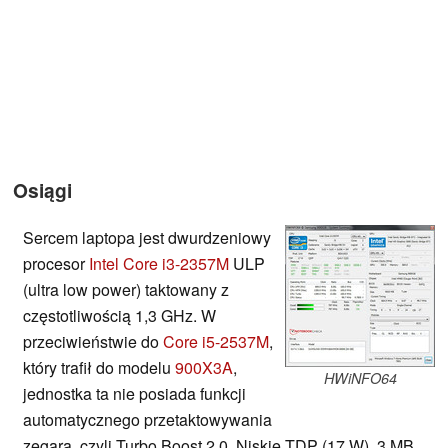
Osiągi
Sercem laptopa jest dwurdzeniowy
procesor
Intel Core i3-2357M
ULP
(ultra low power) taktowany z
częstotliwością 1,3 GHz. W
przeciwieństwie do
Core i5-2537M
,
który trafił do modelu
900X3A
,
HWiNFO64
jednostka ta nie posiada funkcji
automatycznego przetaktowywania
zegara, czyli Turbo Boost 2.0. Niskie TDP (17 W), 3 MB