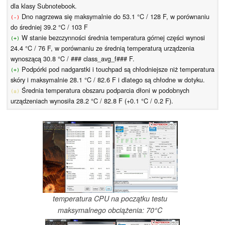
dla klasy Subnotebook.
Dno nagrzewa się maksymalnie do 53.1 °C / 128 F, w porównaniu
(-)
do średniej 39.2 °C / 103 F
W stanie bezczynności średnia temperatura górnej części wynosi
(+)
24.4 °C / 76 F, w porównaniu ze średnią temperaturą urządzenia
wynoszącą 30.8 °C / ### class_avg_f### F.
Podpórki pod nadgarstki i touchpad są chłodniejsze niż temperatura
(+)
skóry i maksymalnie 28.1 °C / 82.6 F i dlatego są chłodne w dotyku.
Średnia temperatura obszaru podparcia dłoni w podobnych
(±)
urządzeniach wynosiła 28.2 °C / 82.8 F (+0.1 °C / 0.2 F).
temperatura CPU na początku testu
maksymalnego obciążenia: 70°C