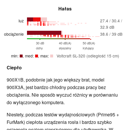
Hałas
luz
27.4 / 30.4 /
32.9 dB
obciążenie
38.6 / 39 dB
30 dB
40 dB(A)
50 dB(A)
cichy
słyszalny
irytujący
min:
, med:
, max:
Voltcraft SL-320 (odległość 15 cm)
Ciepło
900X1B, podobnie jak jego większy brat, model
900X3A, jest bardzo chłodny podczas pracy bez
obciążenia. Nie sposób wyczuć różnicy w porównaniu
do wyłączonego komputera.
Niestety, podczas testów wydajnościowych (Prime95 +
FurMark) ciepłota urządzenia rosła i bardzo szybko
osiągnęła poziom nieprzyjemny dla użytkownika. W