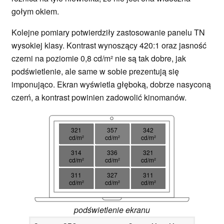
gołym okiem.
Kolejne pomiary potwierdziły zastosowanie panelu TN
wysokiej klasy. Kontrast wynoszący 420:1 oraz jasność
czerni na poziomie 0,8 cd/m² nie są tak dobre, jak
podświetlenie, ale same w sobie prezentują się
imponująco. Ekran wyświetla głęboką, dobrze nasyconą
czerń, a kontrast powinien zadowolić kinomanów.
321
357
342
cd/m²
cd/m²
cd/m²
314
336
321
cd/m²
cd/m²
cd/m²
311
327
311
cd/m²
cd/m²
cd/m²
podświetlenie ekranu