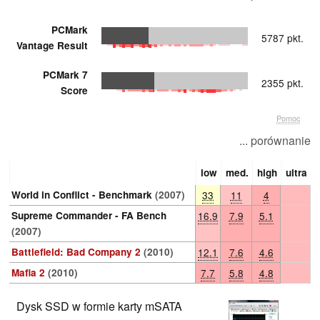
PCMark
5787 pkt.
Vantage Result
PCMark 7
2355 pkt.
Score
Pomoc
... porównanie
low
med.
high
ultra
World in Conflict - Benchmark
(2007)
33
11
4
Supreme Commander - FA Bench
16.9
7.9
5.1
(2007)
Battlefield: Bad Company 2
(2010)
12.1
7.6
4.6
Mafia 2
(2010)
7.7
5.8
4.8
Dysk SSD w formie karty mSATA