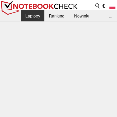
Laptopy
Rankingi
Nowinki
...
Biblioteka
Info
Szukajka recenzji