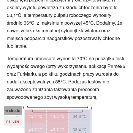
okolicy wylotu powietrza z układu chłodzenia było to
53,1°C, a temperatury pulpitu roboczego wynosiły
średnio 36°C, z maksimum powyżej 45°C. Dodajmy, że
nawet w tak ekstremalnej sytuacji klawiatura oraz
miejsca podparcia nadgarstków pozostawały chłodne
lub letnie.
Temperatura procesora wynosiła 70°C na początku testu
wydajnościowego (przy wykorzystaniu aplikacji Prime95
oraz FurMark), a po kilku godzinach pracy wzrosła do
nadal akceptowalnych 85°C. Podczas testów nie
zauważono zaniżania taktowania procesora
spowodowanego zbyt wysoką temperaturą.
w stresie
45.4 °C
44.8 °C
34.8 °C
na luzie
40.7 °C
43.7 °C
33.4 °C