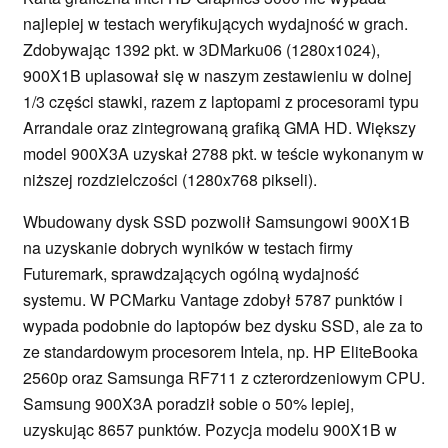
najlepiej w testach weryfikujących wydajność w grach.
Zdobywając 1392 pkt. w 3DMarku06 (1280x1024),
900X1B uplasował się w naszym zestawieniu w dolnej
1/3 części stawki, razem z laptopami z procesorami typu
Arrandale oraz zintegrowaną grafiką GMA HD. Większy
model 900X3A uzyskał 2788 pkt. w teście wykonanym w
niższej rozdzielczości (1280x768 pikseli).
Wbudowany dysk SSD pozwolił Samsungowi 900X1B
na uzyskanie dobrych wyników w testach firmy
Futuremark, sprawdzających ogólną wydajność
systemu. W PCMarku Vantage zdobył 5787 punktów i
wypada podobnie do laptopów bez dysku SSD, ale za to
ze standardowym procesorem Intela, np. HP EliteBooka
2560p oraz Samsunga RF711 z czterordzeniowym CPU.
Samsung 900X3A poradził sobie o 50% lepiej,
uzyskując 8657 punktów. Pozycja modelu 900X1B w