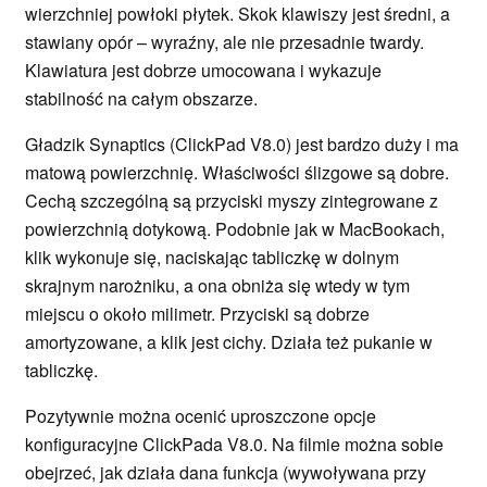
wierzchniej powłoki płytek. Skok klawiszy jest średni, a
stawiany opór – wyraźny, ale nie przesadnie twardy.
Klawiatura jest dobrze umocowana i wykazuje
stabilność na całym obszarze.
Gładzik Synaptics (ClickPad V8.0) jest bardzo duży i ma
matową powierzchnię. Właściwości ślizgowe są dobre.
Cechą szczególną są przyciski myszy zintegrowane z
powierzchnią dotykową. Podobnie jak w MacBookach,
klik wykonuje się, naciskając tabliczkę w dolnym
skrajnym narożniku, a ona obniża się wtedy w tym
miejscu o około milimetr. Przyciski są dobrze
amortyzowane, a klik jest cichy. Działa też pukanie w
tabliczkę.
Pozytywnie można ocenić uproszczone opcje
konfiguracyjne ClickPada V8.0. Na filmie można sobie
obejrzeć, jak działa dana funkcja (wywoływana przy