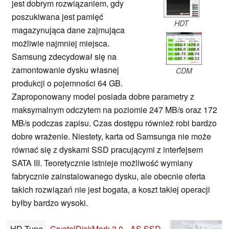
jest dobrym rozwiązaniem, gdy
poszukiwana jest pamięć
HDT
magazynująca dane zajmująca
możliwie najmniej miejsca.
Samsung zdecydował się na
zamontowanie dysku własnej
CDM
produkcji o pojemności 64 GB.
Zaproponowany model posiada dobre parametry z
maksymalnym odczytem na poziomie 247 MB/s oraz 172
MB/s podczas zapisu. Czas dostępu również robi bardzo
dobre wrażenie. Niestety, karta od Samsunga nie może
równać się z dyskami SSD pracującymi z interfejsem
SATA III. Teoretycznie istnieje możliwość wymiany
fabrycznie zainstalowanego dysku, ale obecnie oferta
takich rozwiązań nie jest bogata, a koszt takiej operacji
byłby bardzo wysoki.
HD Tune
CrystalDiskMark 3.0
AS SSD