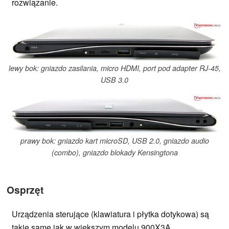
rozwiązanie.
lewy bok: gniazdo zasilania, micro HDMI, port pod adapter RJ-45,
USB 3.0
prawy bok: gniazdo kart microSD, USB 2.0, gniazdo audio
(combo), gniazdo blokady Kensingtona
Osprzęt
Urządzenia sterujące (klawiatura i płytka dotykowa) są
takie same jak w większym modelu 900X3A.