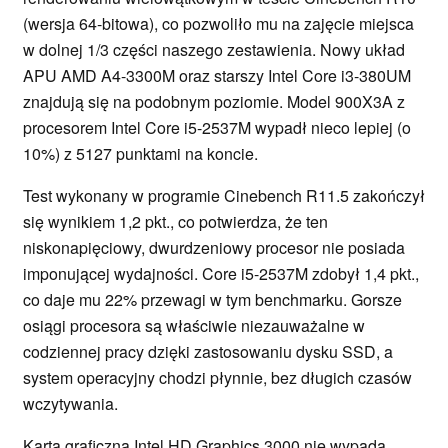
(wersja 64-bitowa), co pozwoliło mu na zajęcie miejsca
w dolnej 1/3 części naszego zestawienia. Nowy układ
APU AMD A4-3300M oraz starszy Intel Core i3-380UM
znajdują się na podobnym poziomie. Model 900X3A z
procesorem Intel Core i5-2537M wypadł nieco lepiej (o
10%) z 5127 punktami na koncie.
Test wykonany w programie Cinebench R11.5 zakończył
się wynikiem 1,2 pkt., co potwierdza, że ten
niskonapięciowy, dwurdzeniowy procesor nie posiada
imponującej wydajności. Core i5-2537M zdobył 1,4 pkt.,
co daje mu 22% przewagi w tym benchmarku. Gorsze
osiągi procesora są właściwie niezauważalne w
codziennej pracy dzięki zastosowaniu dysku SSD, a
system operacyjny chodzi płynnie, bez długich czasów
wczytywania.
Karta graficzna Intel HD Graphics 3000 nie wypada