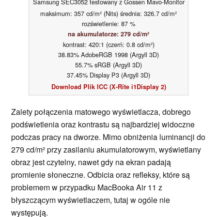
Samsung SEC3052 testowany z Gossen Mavo-Monitor
maksimum: 357 cd/m² (Nits) średnia: 326.7 cd/m²
rozświetlenie: 87 %
na akumulatorze: 279 cd/m²
kontrast: 420:1 (czerń: 0.8 cd/m²)
38.83% AdobeRGB 1998 (Argyll 3D)
55.7% sRGB (Argyll 3D)
37.45% Display P3 (Argyll 3D)
Download Plik ICC (X-Rite i1Display 2)
Zalety połączenia matowego wyświetlacza, dobrego
podświetlenia oraz kontrastu są najbardziej widoczne
podczas pracy na dworze. Mimo obniżenia luminancji do
279 cd/m² przy zasilaniu akumulatorowym, wyświetlany
obraz jest czytelny, nawet gdy na ekran padają
promienie słoneczne. Odbicia oraz refleksy, które są
problemem w przypadku MacBooka Air 11 z
błyszczącym wyświetlaczem, tutaj w ogóle nie
występują.