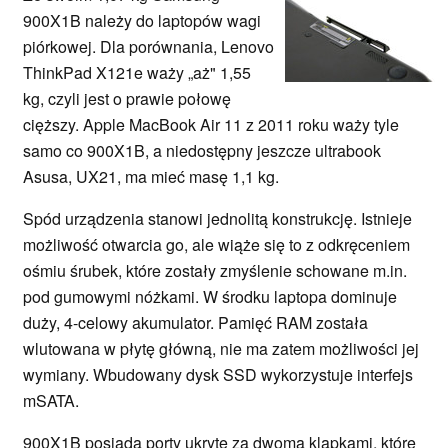
900X1B należy do laptopów wagi
piórkowej. Dla porównania, Lenovo
ThinkPad X121e waży „aż" 1,55
kg, czyli jest o prawie połowę
cięższy. Apple MacBook Air 11 z 2011 roku waży tyle
samo co 900X1B, a niedostępny jeszcze ultrabook
Asusa, UX21, ma mieć masę 1,1 kg.
Spód urządzenia stanowi jednolitą konstrukcję. Istnieje
możliwość otwarcia go, ale wiąże się to z odkręceniem
ośmiu śrubek, które zostały zmyślenie schowane m.in.
pod gumowymi nóżkami. W środku laptopa dominuje
duży, 4-celowy akumulator. Pamięć RAM została
wlutowana w płytę główną, nie ma zatem możliwości jej
wymiany. Wbudowany dysk SSD wykorzystuje interfejs
mSATA.
900X1B posiada porty ukryte za dwoma klapkami, które