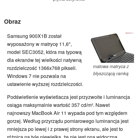
Obraz
Samsung 900X1B został
wyposażony w matrycę 11,6",
model SEC3052, która ma typową
dla ekranów tej wielkości natywną
matowa matryca z
rozdzielczość 1366x768 pikseli.
błyszczącą ramką
Windows 7 nie pozwala na
ustawienie wyższej rozdzielczości.
Podświetlenie wyświetlacza jest przyzwoite i luminancja
osiąga maksymalnie wartość 357 cd/m². Nawet
najnowszy MacBook Air 11 wypada pod tym względem
gorzej. Według przyrządu pomiarowego luminancja jest
mniejsza po lewej i z prawej strony ekranu, ale jest to
różnica na tyle niewielka, że nie jest ona widoczna