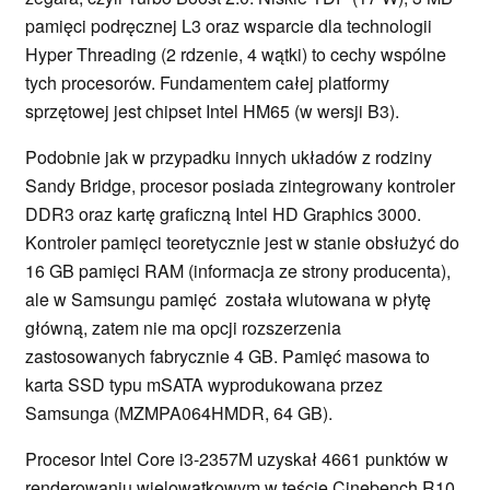
pamięci podręcznej L3 oraz wsparcie dla technologii
Hyper Threading (2 rdzenie, 4 wątki) to cechy wspólne
tych procesorów. Fundamentem całej platformy
sprzętowej jest chipset Intel HM65 (w wersji B3).
Podobnie jak w przypadku innych układów z rodziny
Sandy Bridge, procesor posiada zintegrowany kontroler
DDR3 oraz kartę graficzną Intel HD Graphics 3000.
Kontroler pamięci teoretycznie jest w stanie obsłużyć do
16 GB pamięci RAM (informacja ze strony producenta),
ale w Samsungu pamięć została wlutowana w płytę
główną, zatem nie ma opcji rozszerzenia
zastosowanych fabrycznie 4 GB. Pamięć masowa to
karta SSD typu mSATA wyprodukowana przez
Samsunga (MZMPA064HMDR, 64 GB).
Procesor Intel Core i3-2357M uzyskał 4661 punktów w
renderowaniu wielowątkowym w teście Cinebench R10