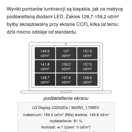
Wyniki pomiarów luminancji są kiepskie, jak na matrycę
podświetlaną diodami LED. Zakres 128,7-159,2 cd/m²
byłby akceptowalny przy ekranie CCFL kilka lat temu;
dziś mocno odstaje od standardu.
149.9
157
157.6
cd/m²
cd/m²
cd/m²
141.8
159.2
157.5
cd/m²
cd/m²
cd/m²
128.7
137.9
158.6
cd/m²
cd/m²
cd/m²
podświetlenie ekranu
LG Display LGD02D4 / 983RG_173WD1
maksimum: 159.2 cd/m² (Nits) średnia: 149.8 cd/m²
rozświetlenie: 81 %
kontrast: ∞:1 (czerń: 0 cd/m²)