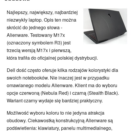
Najlepszy, największy, najbardziej
niezwykły laptop. Opis ten można
skrócić do jednego słowa -
Alienware. Testowany M17x
(oznaczony symbolem R3) jest
trzecią wersją M17x i pierwszą,
która trafiła do oficjalnej polskiej dystrybucji.
Dell dość często oferuje kilka rodzajów kolorystyki dla
swoich notebooków. Nie inaczej jest w przypadku
omawianego modelu Alienware. Klient ma do wyboru
opcje czerwoną (Nebula Red) i czarną (Stealth Black).
Wariant czarny wydaje się bardziej praktyczny.
Możliwość wyboru koloru to nie jedyna atrakcja
obudowy. Ciekawostką konstrukcyjną Alienware są
podświetlenia: klawiatury, panelu multimedialnego,