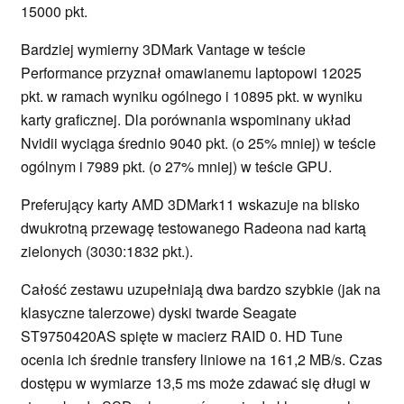
15000 pkt.
Bardziej wymierny 3DMark Vantage w teście
Performance przyznał omawianemu laptopowi 12025
pkt. w ramach wyniku ogólnego i 10895 pkt. w wyniku
karty graficznej. Dla porównania wspominany układ
Nvidii wyciąga średnio 9040 pkt. (o 25% mniej) w teście
ogólnym i 7989 pkt. (o 27% mniej) w teście GPU.
Preferujący karty AMD 3DMark11 wskazuje na blisko
dwukrotną przewagę testowanego Radeona nad kartą
zielonych (3030:1832 pkt.).
Całość zestawu uzupełniają dwa bardzo szybkie (jak na
klasyczne talerzowe) dyski twarde Seagate
ST9750420AS spięte w macierz RAID 0. HD Tune
ocenia ich średnie transfery liniowe na 161,2 MB/s. Czas
dostępu w wymiarze 13,5 ms może zdawać się długi w