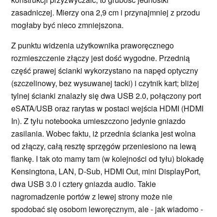
zasadniczej. Mierzy ona 2,9 cm i przynajmniej z przodu
mogłaby być nieco zmniejszona.
Z punktu widzenia użytkownika praworęcznego
rozmieszczenie złączy jest dość wygodne. Przednią
część prawej ścianki wykorzystano na napęd optyczny
(szczelinowy, bez wysuwanej tacki) i czytnik kart; bliżej
tylnej ścianki znalazły się dwa USB 2.0, połączony port
eSATA/USB oraz rarytas w postaci wejścia HDMI (HDMI
In). Z tyłu notebooka umieszczono jedynie gniazdo
zasilania. Wobec faktu, iż przednia ścianka jest wolna
od złączy, całą resztę sprzęgów przeniesiono na lewą
flankę. I tak oto mamy tam (w kolejności od tyłu) blokadę
Kensingtona, LAN, D-Sub, HDMI Out, mini DisplayPort,
dwa USB 3.0 i cztery gniazda audio. Takie
nagromadzenie portów z lewej strony może nie
spodobać się osobom leworęcznym, ale - jak wiadomo -