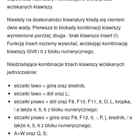
wciskanych klawiszy.
Niestety na doskonałości klawiatury kładą się cieniem
dwie wady. Pierwsza to blokady kombinacji klawiszy
wymienione poniżej; druga - brak klawisza Insert (!).
Funkcję Insert możemy wywołać, wciskając kombinację
klawiszy Shift i 0 z bloku numerycznego.
Niedziałające kombinacje trzech klawiszy wciskanych
jednocześnie:
strzałki lewo + góra oraz średnik;
strzałki lewo + dół oraz L;
strzałki prawo + dół oraz F8, F10, F11, 9, O, L, kropka,
\ a także 4, 5, 6 z bloku numerycznego;
strzałki prawo + góra oraz F8, F12, 0, -, P, [, średnik, / a
także 4, 5, 6 z bloku numerycznego;
A+W oraz Q, S;