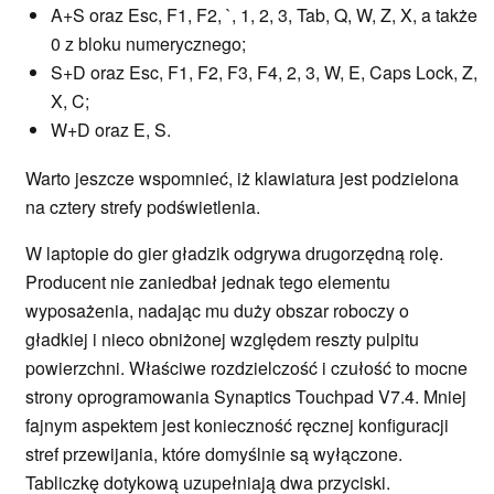
A+S oraz Esc, F1, F2, `, 1, 2, 3, Tab, Q, W, Z, X, a także
0 z bloku numerycznego;
S+D oraz Esc, F1, F2, F3, F4, 2, 3, W, E, Caps Lock, Z,
X, C;
W+D oraz E, S.
Warto jeszcze wspomnieć, iż klawiatura jest podzielona
na cztery strefy podświetlenia.
W laptopie do gier gładzik odgrywa drugorzędną rolę.
Producent nie zaniedbał jednak tego elementu
wyposażenia, nadając mu duży obszar roboczy o
gładkiej i nieco obniżonej względem reszty pulpitu
powierzchni. Właściwe rozdzielczość i czułość to mocne
strony oprogramowania Synaptics Touchpad V7.4. Mniej
fajnym aspektem jest konieczność ręcznej konfiguracji
stref przewijania, które domyślnie są wyłączone.
Tabliczkę dotykową uzupełniają dwa przyciski.