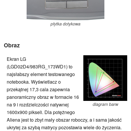
płytka dotykowa
Obraz
Ekran LG
(LGD02D4/983RG_173WD1) to
najsłabszy element testowanego
notebooka. Wyświetlacz o
przekątnej 17,3 cala zapewnia
panoramiczny obraz w formacie 16
na 9 i rozdzielczości natywnej
diagram barw
1600x900 pikseli. Dla potężnego
Aliena jest to zbyt mały obszar roboczy, a i sama jakość
ukrytej za szybą matrycy pozostawia wiele do życzenia.