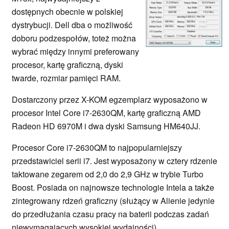
dostępnych obecnie w polskiej
dystrybucji. Dell dba o możliwość
doboru podzespołów, toteż można
wybrać między innymi preferowany
procesor, kartę graficzną, dyski
twarde, rozmiar pamięci RAM.
Dostarczony przez X-KOM egzemplarz wyposażono w
procesor Intel Core i7-2630QM, kartę graficzną AMD
Radeon HD 6970M i dwa dyski Samsung HM640JJ.
Procesor Core i7-2630QM to najpopularniejszy
przedstawiciel serii i7. Jest wyposażony w cztery rdzenie
taktowane zegarem od 2,0 do 2,9 GHz w trybie Turbo
Boost. Posiada on najnowsze technologie Intela a także
zintegrowany rdzeń graficzny (służący w Alienie jedynie
do przedłużania czasu pracy na baterii podczas zadań
niewymagających wysokiej wydajności).