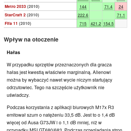
Metro 2033
(2010)
144
71.4
24
StarCraft 2
(2010)
222.6
71.1
Fifa 11
(2010)
715
421.2
154.5
Wpływ na otoczenie
Hałas
W przypadku sprzętów przeznaczonych dla gracza
hałas jest kwestią właściwie marginalną. Alienowi
można by wybaczyć nawet wycie niczym startujący
odrzutowiec. Tego na szczęście użytkownik nie
uświadczy.
Podczas korzystania z aplikacji biurowych M17x R3
emitował szum o natężeniu 33,5 dB. Jest to o 1,4 dB
więcej od Ausa G73JW i o 1,1 dB mniej, niż w
przypadku MSI GT680/683. Podczas przeglądania stron