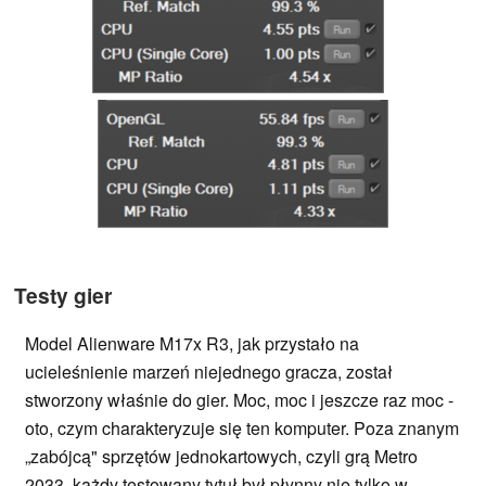
Testy gier
Model Alienware M17x R3, jak przystało na
ucieleśnienie marzeń niejednego gracza, został
stworzony właśnie do gier. Moc, moc i jeszcze raz moc -
oto, czym charakteryzuje się ten komputer. Poza znanym
„zabójcą" sprzętów jednokartowych, czyli grą Metro
2033, każdy testowany tytuł był płynny nie tylko w