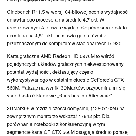
Cinebench R11.5 w wersji 64-bitowej ocenia wydajność
omawianego procesora na średnio 4,7 pkt. W
recenzowanym Alienware wydajność procesora została
oceniona na 4,81 pkt., co stawia go na równi z
przeznaczonym do komputerów stacjonarnych i7-920.
Karta graficzna AMD Radeon HD 6970M to wśród
pojedynczych układów graficznych niekwestionowany
potentat wydajności, deklasujący często
wykorzystywanego w ostatnim okresie GeForce'a GTX
560M. Patrząc na wyniki 3DMarków, przypomina mi się
stare hasło reklamowe „Runs best on Alienware".
3DMark06 w rozdzielczości domyślnej (1280x1024) na
zewnętrznym monitorze wskazał 17642 pkt. Dla
porównania notebooki z konkurencyjną w tym
segmencie kartą GF GTX 560M osiągają średnio poniżej