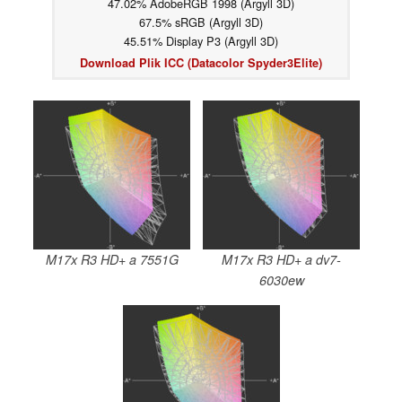
47.02% AdobeRGB 1998 (Argyll 3D)
67.5% sRGB (Argyll 3D)
45.51% Display P3 (Argyll 3D)
Download Plik ICC (Datacolor Spyder3Elite)
M17x R3 HD+ a 7551G
M17x R3 HD+ a dv7-
6030ew