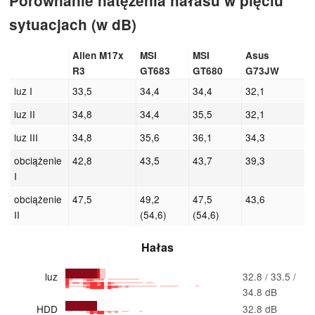
Porównanie natężenia hałasu w pięciu
sytuacjach (w dB)
Alien M17x
MSI
MSI
Asus
R3
GT683
GT680
G73JW
luz I
33,5
34,4
34,4
32,1
luz II
34,8
34,4
35,5
32,1
luz III
34,8
35,6
36,1
34,3
obciążenie
42,8
43,5
43,7
39,3
I
obciążenie
47,5
49,2
47,5
43,6
II
(54,6)
(54,6)
Hałas
luz
32.8 / 33.5 /
34.8 dB
HDD
32.8 dB