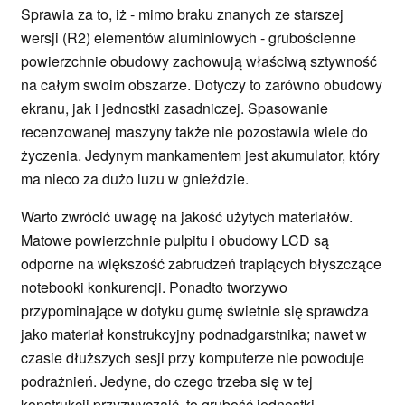
Sprawia za to, iż - mimo braku znanych ze starszej
wersji (R2) elementów aluminiowych - grubościenne
powierzchnie obudowy zachowują właściwą sztywność
na całym swoim obszarze. Dotyczy to zarówno obudowy
ekranu, jak i jednostki zasadniczej. Spasowanie
recenzowanej maszyny także nie pozostawia wiele do
życzenia. Jedynym mankamentem jest akumulator, który
ma nieco za dużo luzu w gnieździe.
Warto zwrócić uwagę na jakość użytych materiałów.
Matowe powierzchnie pulpitu i obudowy LCD są
odporne na większość zabrudzeń trapiących błyszczące
notebooki konkurencji. Ponadto tworzywo
przypominające w dotyku gumę świetnie się sprawdza
jako materiał konstrukcyjny podnadgarstnika; nawet w
czasie dłuższych sesji przy komputerze nie powoduje
podrażnień. Jedyne, do czego trzeba się w tej
konstrukcji przyzwyczaić, to grubość jednostki