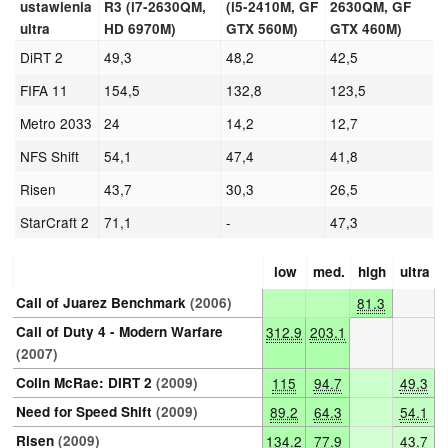
ustawienia
R3 (i7-2630QM,
(i5-2410M, GF
2630QM, GF
ultra
HD 6970M)
GTX 560M)
GTX 460M)
DiRT 2
49,3
48,2
42,5
FIFA 11
154,5
132,8
123,5
Metro 2033
24
14,2
12,7
NFS Shift
54,1
47,4
41,8
Risen
43,7
30,3
26,5
StarCraft 2
71,1
-
47,3
low
med.
high
ultra
Call of Juarez Benchmark
(2006)
81.3
Call of Duty 4 - Modern Warfare
312.9
203.1
(2007)
Colin McRae: DIRT 2
(2009)
115
94.7
49.3
Need for Speed Shift
(2009)
89.2
64.3
54.1
Risen
(2009)
134.2
77.9
43.7