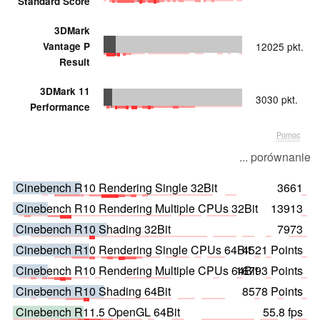
Standard Score
3DMark
Vantage P
12025 pkt.
Result
3DMark 11
3030 pkt.
Performance
Pomoc
... porównanie
Cinebench R10 Rendering Single 32Bit
3661
Cinebench R10 Rendering Multiple CPUs 32Bit
13913
Cinebench R10 Shading 32Bit
7973
Cinebench R10 Rendering Single CPUs 64Bit
4521 Points
Cinebench R10 Rendering Multiple CPUs 64Bit
16793 Points
Cinebench R10 Shading 64Bit
8578 Points
Cinebench R11.5 OpenGL 64Bit
55.8 fps