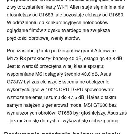
z wykorzystaniem karty Wi-Fi Alien staje się minimalnie
głośniejszy od GT683, ale pozostaje cichszy od GT680.
W odróżnieniu od konkurencyjnych notebooków
oglądanie filmów z dysku twardego nie zwiększa
prędkości obrotowej wentylatorów.
Podczas obciążania podzespołów grami Alienware
M17x R3 przekroczył barierę 40 dB, osiągając 42,8 dB.
Jest to wartość przeciętna w tej klasie sprzętu;
wspomniane MSI osiągały średnio 43,6 dB, Asus
G73JW był zaś cichszy. Ekstremalne obciążenie
wykorzystujące w 100% CPU i GPU spowodowało
wzmożenie emisji szumu do 47,5 dB. Hałas o takim
samym natężeniu generował model MSI GT680 bez
wymuszonych obrotów; GT683 był głośniejszy, Asus zaś
- jak można się domyślić - wykazał się cichszą pracą.