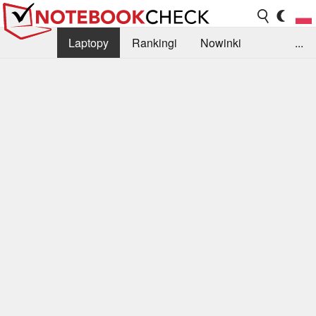
Laptopy
Rankingi
Nowinki
...
Biblioteka
Info
Szukajka recenzji