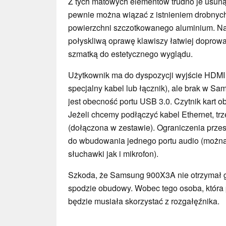
Z tych matowych elementów trudno je usuną
pewnie można wiązać z istnieniem drobnyc
powierzchni szczotkowanego aluminium. N
połyskliwą oprawę klawiszy łatwiej doprow
szmatką do estetycznego wyglądu.
Użytkownik ma do dyspozycji wyjście HDMI 
specjalny kabel lub łącznik), ale brak w 
jest obecność portu USB 3.0. Czytnik kart o
Jeżeli chcemy podłączyć kabel Ethernet, trz
(dołączona w zestawie). Ograniczenia prze
do wbudowania jednego portu audio (możn
słuchawki jak i mikrofon).
Szkoda, że Samsung 900X3A nie otrzymał gn
spodzie obudowy. Wobec tego osoba, która 
będzie musiała skorzystać z rozgałęźnika.