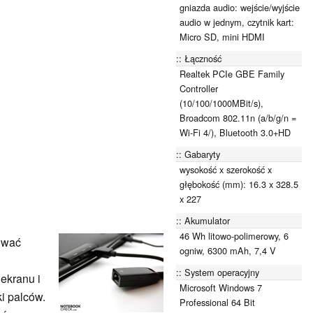
gniazda audio: wejście/wyjście
audio w jednym, czytnik kart:
Micro SD, mini HDMI
Łączność
Realtek PCIe GBE Family
Controller
(10/100/1000MBit/s),
Broadcom 802.11n (a/b/g/n =
Wi-Fi 4/), Bluetooth 3.0+HD
Gabaryty
wysokość x szerokość x
głębokość (mm): 16.3 x 328.5
x 227
Akumulator
46 Wh litowo-polimerowy, 6
kować
ogniw, 6300 mAh, 7,4 V
System operacyjny
ekranu i
Microsoft Windows 7
ki palców.
Professional 64 Bit