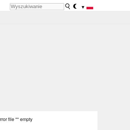
▼
rror file "" empty