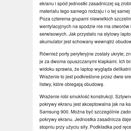
ekranu i spód jednostki zasadniczej są zrob
materiału tego samego rodzaju i o tej samej 
Poza czterema grupami niewielkich szczeli
wentylacyjnych na spodzie nie ma otworów 
serwisowych. Jak przystało na stylowy lapto
akumulator jest schowany wewnątrz obudo
Również porty peryferyjne zostały ukryte; z
je za dwoma opuszczanymi klapkami. Ich br
widoku sprawia, że laptop wygląda delikatni
Wrażenie to jest podkreślone przez dwie sr
listwy, które obiegają obudowę.
Wrażenie robi smukłość konstrukcji. Sztywno
pokrywy ekranu jest akceptowalna jak na ka
Samsung 900. Można być szczególnie zado
pokrywy ekranu. Jednostka zasadnicza daj
stopniu przy użyciu siły. Podkładka pod ręc