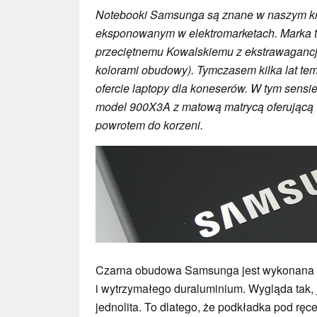
Notebooki Samsunga są znane w naszym kr
eksponowanym w elektromarketach. Marka ta 
przeciętnemu Kowalskiemu z ekstrawagancj
kolorami obudowy). Tymczasem kilka lat t
ofercie laptopy dla koneserów. W tym sensie
model 900X3A z matową matrycą oferującą w
powrotem do korzeni.
Czarna obudowa Samsunga jest wykonana z
i wytrzymałego duraluminium. Wygląda tak, 
jednolita. To dlatego, że podkładka pod ręc