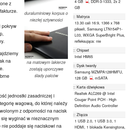
4 GB
, DDR-3-1333, 2x 2
ione z
GB
fakturze.
duraluminiowy korpus o
Matryca
n
niezłej sztywności
13.30 cali 16:9, 1366 x 768
i pokryw
pikseli, Samsung LTN154P1-
p,
L03, WXGA SuperBright Plus,
wy.
refleksująca: nie
Chipset
najdziemy
Intel HM65
ak na
na matowym lakierze
Dysk twardy
e.
zostają uporczywe
Samsung MZMPA128HMFU,
ebrne
ślady palców
128 GB
, mSATA
Karta dźwiękowa
Realtek ALC269 @ Intel
ść jednostki zasadniczej i
Cougar Point PCH - High
tegorię wagową, do której należy
Definition Audio Controller
wolonym z odporności na nacisk
Złącza
e się wyginać w nieznacznym
1 USB 2.0, 1 USB 3.0, 1
e nie poddaje się naciskowi na
HDMI, 1 blokada Kensingtona,