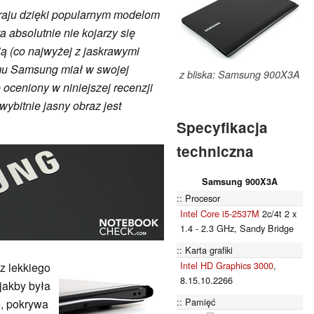
aju dzięki popularnym modelom
absolutnie nie kojarzy się
ą (co najwyżej z jaskrawymi
emu Samsung miał w swojej
z bliska: Samsung 900X3A
 oceniony w niniejszej recenzji
ybitnie jasny obraz jest
Specyfikacja
techniczna
Samsung 900X3A
Procesor
Intel Core i5-2537M
2c/4t 2 x
1.4 - 2.3 GHz, Sandy Bridge
Karta grafiki
Intel HD Graphics 3000
,
 lekkiego
8.15.10.2266
jakby była
Pamięć
e, pokrywa