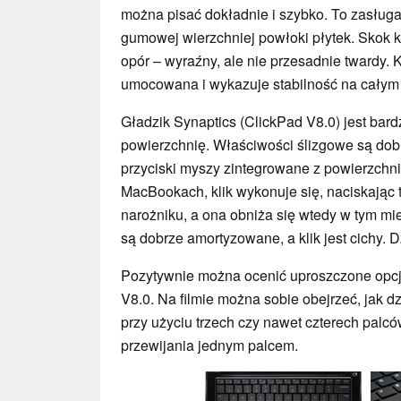
można pisać dokładnie i szybko. To zasługa
gumowej wierzchniej powłoki płytek. Skok kl
opór – wyraźny, ale nie przesadnie twardy. K
umocowana i wykazuje stabilność na całym
Gładzik Synaptics (ClickPad V8.0) jest bar
powierzchnię. Właściwości ślizgowe są dob
przyciski myszy zintegrowane z powierzchn
MacBookach, klik wykonuje się, naciskając 
narożniku, a ona obniża się wtedy w tym miej
są dobrze amortyzowane, a klik jest cichy. D
Pozytywnie można ocenić uproszczone opcj
V8.0. Na filmie można sobie obejrzeć, jak 
przy użyciu trzech czy nawet czterech palcó
przewijania jednym palcem.