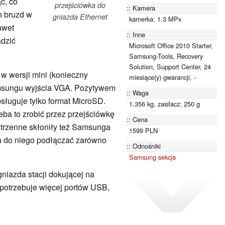
ć, co
przejściówka do
Kamera
h bruzd w
gniazda Ethernet
kamerka: 1.3 MPx
awet
Inne
adzić
Microsoft Office 2010 Starter,
Samsung-Tools, Recovery
Solution, Support Center, 24
w wersji mini (konieczny
miesiące(y) gwarancji, -
Samsungu wyjścia VGA. Pozytywem
Waga
bsługuje tylko format MicroSD.
1.356 kg, zasilacz: 250 g
eba to zrobić przez przejściówkę
Cena
strzenne skłoniły też Samsunga
1599 PLN
a do niego podłączać zarówno
Odnośniki
Samsung sekcja
iazda stacji dokującej na
potrzebuje więcej portów USB,