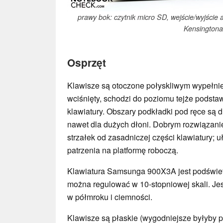
prawy bok: czytnik micro SD, wejście/wyjście
Kensingtona
Osprzęt
Klawisze są otoczone połyskliwym wypełnie
wciśnięty, schodzi do poziomu tejże podsta
klawiatury. Obszary podkładki pod ręce są 
nawet dla dużych dłoni. Dobrym rozwiązani
strzałek od zasadniczej części klawiatury; u
patrzenia na platformę roboczą.
Klawiatura Samsunga 900X3A jest podświetl
można regulować w 10-stopniowej skali. Je
w półmroku i ciemności.
Klawisze są płaskie (wygodniejsze byłyby pr