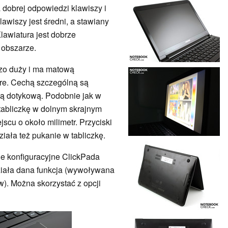
 dobrej odpowiedzi klawiszy i
awiszy jest średni, a stawiany
lawiatura jest dobrze
 obszarze.
dzo duży i ma matową
re. Cechą szczególną są
ią dotykową. Podobnie jak w
tabliczkę w dolnym skrajnym
scu o około milimetr. Przyciski
ziała też pukanie w tabliczkę.
e konfiguracyjne ClickPada
działa dana funkcja (wywoływana
w). Można skorzystać z opcji