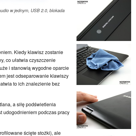
 audio w jednym, USB 2.0, blokada
niem. Kiedy klawisz zostanie
wy, co ułatwia czyszczenie
duże i stanowią wygodne oparcie
em jest odseparowanie klawiszy
łatwia to ich znalezienie bez
ana, a siłę podświetlenia
st udogodnieniem podczas pracy
ofilowane ścięte stożki), ale