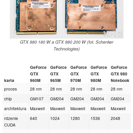
GTX 980 180 W a GTX 980 200 W (fot. Schenker
Technologies)
GeForce
GeForce
GeForce
GeForce
GeForce
GTX
GTX
GTX
GTX
GTX 980
karta
960M
965M
970M
980M
Notebook
proces
28 nm
28 nm
28 nm
28 nm
28 nm
chip
GM107
GM204
GM204
GM204
GM204
architektura
Maxwell
Maxwell
Maxwell
Maxwell
Maxwell
rdzenie
640
1024
1280
1536
2048
CUDA