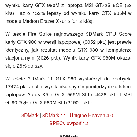
wyniku karty GTX 980M z laptopa MSI GT72S 6QE (58
kl/s) i aż o 152% lepszy od wyniku karty GTX 965M w
modelu Medion Erazer X7615 (31,2 kl/s).
W teście Fire Strike najnowszego 3DMark GPU Score
karty GTX 980 w wersji laptopowej (3052 pkt.) jest prawie
identyczny, jak rezultat modelu GTX 980 w komputerze
stacjonarnym (3026 pkt.). Wynik karty GTX 980M okazał
się o 26% gorszy.
W teście 3DMark 11 GTX 980 wystarczył do zdobycia
17474 pkt. Jest to wynik lokujący się pomiędzy rezultatami
laptopów Aorus X5 z GTX 965M SLI (14428 pkt.) i MSI
GT80 2QE z GTX 980M SLI (21901 pkt.).
3DMark
|
3DMark 11
|
Unigine Heaven 4.0
|
SPECviewperf 12