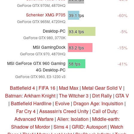
GeForce GTX 970M, 4870HQ
Schenker XMG P705
39.1
fps
-60%
GeForce GTX 965M, 4720HQ
Desktop-PC
93.4
fps
-5%
GeForce GTX 980, 3770K
MSI GamingDock
83.2
fps
-15%
GeForce GTX 970, 4870HQ
MSI GeForce GTX 960 Gaming
58
fps
-41%
4G Desktop-PC
GeForce GTX 960, E3-1230 v3
Battlefield 4
|
FIFA 16
|
Mad Max
|
Metal Gear Solid V
|
Batman: Arkham Knight
|
The Witcher 3
|
Dirt Rally
|
GTA V
|
Battlefield Hardline
|
Evolve
|
Dragon Age: Inquisition
|
Far Cry 4
|
Assassin's Creed Unity
|
Call of Duty:
Advanced Warfare
|
Alien: Isolation
|
Middle-earth:
Shadow of Mordor
|
Sims 4
|
GRID: Autosport
|
Watch