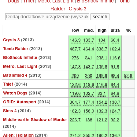
Dogs
|
Thief
|
Metro: Last Light
|
BioShock Infinite
|
Tomb
Raider
|
Crysis 3
low
med.
high
ultra
4K
Crysis 3
(2013)
146.9
133.7
104
60.4
Tomb Raider
(2013)
487.7
464.4
338.7
162.4
BioShock Infinite
(2013)
276
241
238.1
116.6
Metro: Last Light
(2013)
147.3
143.7
135.8
91.8
Battlefield 4
(2013)
200
200
199.9
98.4
52.9
Thief
(2014)
122.6
119.6
116.9
84.4
Watch Dogs
(2014)
119.6
102.7
83.1
64.6
GRID: Autosport
(2014)
304.7
177.4
154.2
130.7
Sims 4
(2014)
182.3
158.9
132.3
124.7
Middle-earth: Shadow of Mordor
226.7
188
121.2
92.2
(2014)
Alien: Isolation
(2014)
271.2
255.2
190.2
136.7