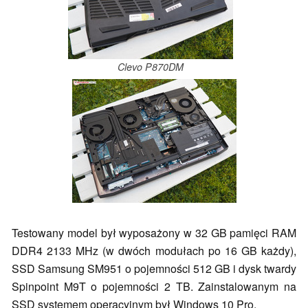
Clevo P870DM
Testowany model był wyposażony w 32 GB pamięci RAM
DDR4 2133 MHz (w dwóch modułach po 16 GB każdy),
SSD Samsung SM951 o pojemności 512 GB i dysk twardy
Spinpoint M9T o pojemności 2 TB. Zainstalowanym na
SSD systemem operacyjnym był Windows 10 Pro.