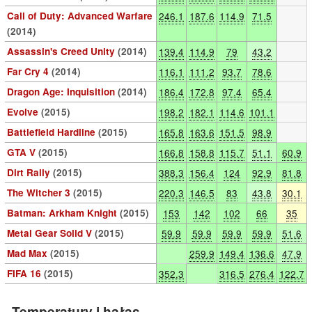
Call of Duty: Advanced Warfare
246.1
187.6
114.9
71.5
(2014)
Assassin's Creed Unity
(2014)
139.4
114.9
79
43.2
Far Cry 4
(2014)
116.1
111.2
93.7
78.6
Dragon Age: Inquisition
(2014)
186.4
172.8
97.4
65.4
Evolve
(2015)
198.2
182.1
114.6
101.1
Battlefield Hardline
(2015)
165.8
163.6
151.5
98.9
GTA V
(2015)
166.8
158.8
115.7
51.1
60.9
Dirt Rally
(2015)
388.3
156.4
124
92.9
81.8
The Witcher 3
(2015)
220.3
146.5
83
43.8
30.1
Batman: Arkham Knight
(2015)
153
142
102
66
35
Metal Gear Solid V
(2015)
59.9
59.9
59.9
59.9
51.6
Mad Max
(2015)
259.9
149.4
136.6
47.9
FIFA 16
(2015)
352.3
316.5
276.4
122.7
Temperatury i hałas