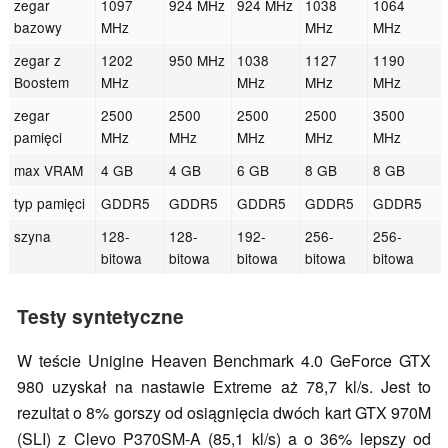
zegar
1097
924 MHz
924 MHz
1038
1064
bazowy
MHz
MHz
MHz
zegar z
1202
950 MHz
1038
1127
1190
Boostem
MHz
MHz
MHz
MHz
zegar
2500
2500
2500
2500
3500
pamięci
MHz
MHz
MHz
MHz
MHz
max VRAM
4 GB
4 GB
6 GB
8 GB
8 GB
typ pamięci
GDDR5
GDDR5
GDDR5
GDDR5
GDDR5
szyna
128-
128-
192-
256-
256-
bitowa
bitowa
bitowa
bitowa
bitowa
Testy syntetyczne
W teście Unigine Heaven Benchmark 4.0 GeForce GTX
980 uzyskał na nastawie Extreme aż 78,7 kl/s. Jest to
rezultat o 8% gorszy od osiągnięcia dwóch kart GTX 970M
(SLI) z Clevo P370SM-A (85,1 kl/s) a o 36% lepszy od