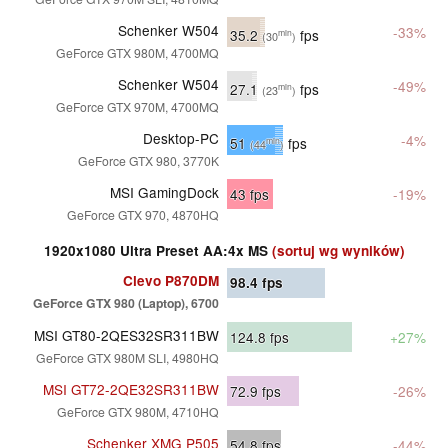
Schenker W504
-33%
35.2
fps
min
(30
)
GeForce GTX 980M, 4700MQ
Schenker W504
-49%
27.1
fps
min
(23
)
GeForce GTX 970M, 4700MQ
Desktop-PC
-4%
51
fps
min
(44
)
GeForce GTX 980, 3770K
MSI GamingDock
43
fps
-19%
GeForce GTX 970, 4870HQ
1920x1080 Ultra Preset AA:4x MS
(sortuj wg wyników)
Clevo P870DM
98.4
fps
GeForce GTX 980 (Laptop), 6700
MSI GT80-2QES32SR311BW
124.8
fps
+27%
GeForce GTX 980M SLI, 4980HQ
MSI GT72-2QE32SR311BW
72.9
fps
-26%
GeForce GTX 980M, 4710HQ
Schenker XMG P505
54.8
fps
-44%