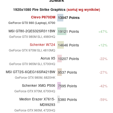
3DMark
1920x1080 Fire Strike Graphics
(sortuj wg wyników)
Clevo P870DM
13047
Points
GeForce GTX 980 (Laptop), 6700
MSI GT80-2QES32SR311BW
19121
Points
+47%
GeForce GTX 980M SLI, 4980HQ
Schenker W724
14646
Points
+12%
GeForce GTX 970M SLI, 4810MQ
Aorus X5
10207
Points
-22%
GeForce GTX 965M SLI, 5700HQ
MSI GT72S-6QEG16SR421BW
9537
Points
-27%
GeForce GTX 980M, 6820HK
Schenker XMG P506
7595
Points
-42%
GeForce GTX 970M, 6700HQ
Medion Erazer X7615-
5380
Points
-59%
MD99293
GeForce GTX 965M, 4720HQ