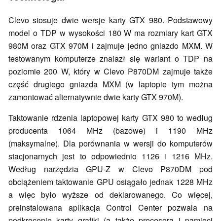
Clevo stosuje dwie wersje karty GTX 980. Podstawowy
model o TDP w wysokości 180 W ma rozmiary kart GTX
980M oraz GTX 970M i zajmuje jedno gniazdo MXM. W
testowanym komputerze znalazł się wariant o TDP na
poziomie 200 W, który w Clevo P870DM zajmuje także
część drugiego gniazda MXM (w laptopie tym można
zamontować alternatywnie dwie karty GTX 970M).
Taktowanie rdzenia laptopowej karty GTX 980 to według
producenta 1064 MHz (bazowe) i 1190 MHz
(maksymalne). Dla porównania w wersji do komputerów
stacjonarnych jest to odpowiednio 1126 i 1216 MHz.
Według narzędzia GPU-Z w Clevo P870DM pod
obciążeniem taktowanie GPU osiągało jednak 1228 MHz
a więc było wyższe od deklarowanego. Co więcej,
preinstalowana aplikacja Control Center pozwala na
podkręcenie karty grafiki (a także procesora i pamięci