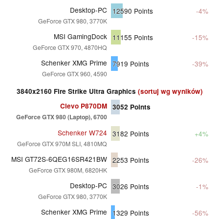
Desktop-PC
12590
Points
-4%
GeForce GTX 980, 3770K
MSI GamingDock
11155
Points
-15%
GeForce GTX 970, 4870HQ
Schenker XMG Prime
7919
Points
-39%
GeForce GTX 960, 4590
3840x2160 Fire Strike Ultra Graphics
(sortuj wg wyników)
Clevo P870DM
3052
Points
GeForce GTX 980 (Laptop), 6700
Schenker W724
3182
Points
+4%
GeForce GTX 970M SLI, 4810MQ
MSI GT72S-6QEG16SR421BW
2253
Points
-26%
GeForce GTX 980M, 6820HK
Desktop-PC
3026
Points
-1%
GeForce GTX 980, 3770K
Schenker XMG Prime
1329
Points
-56%