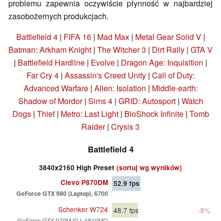
problemu zapewnia oczywiście płynność w najbardziej
zasobożernych produkcjach.
Battlefield 4
|
FIFA 16
|
Mad Max
|
Metal Gear Solid V
|
Batman: Arkham Knight
|
The Witcher 3
|
Dirt Rally
|
GTA V
|
Battlefield Hardline
|
Evolve
|
Dragon Age: Inquisition
|
Far Cry 4
|
Assassin's Creed Unity
|
Call of Duty:
Advanced Warfare
|
Alien: Isolation
|
Middle-earth:
Shadow of Mordor
|
Sims 4
|
GRID: Autosport
|
Watch
Dogs
|
Thief
|
Metro: Last Light
|
BioShock Infinite
|
Tomb
Raider
|
Crysis 3
Battlefield 4
3840x2160 High Preset
(sortuj wg wyników)
Clevo P870DM
52.9
fps
GeForce GTX 980 (Laptop), 6700
Schenker W724
48.7
fps
-8%
GeForce GTX 970M SLI, 4810MQ