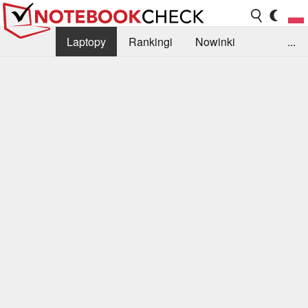
Laptopy
Rankingi
Nowinki
...
Biblioteka
Info
Szukajka recenzji