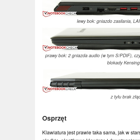
lewy bok: gniazdo zasilania, L
prawy bok: 2 gniazda audio (w tym S/PDIF), czy
blokady Kensing
z tyłu brak złą
Osprzęt
Klawiatura jest prawie taka sama, jak w st