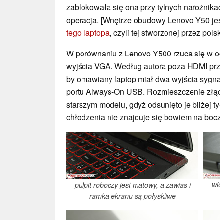
zablokowała się ona przy tylnych narożnikac
operacja. [Wnętrze obudowy Lenovo Y50 j
tego laptopa
, czyli tej stworzonej przez pols
W porównaniu z Lenovo Y500 rzuca się w oc
wyjścia VGA. Według autora poza HDMI przy
by omawiany laptop miał dwa wyjścia sygna
portu Always-On USB. Rozmieszczenie złącz
starszym modelu, gdyż odsunięto je bliżej ty
chłodzenia nie znajduje się bowiem na boczn
wi
pulpit roboczy jest matowy, a zawias i
ramka ekranu są połyskliwe