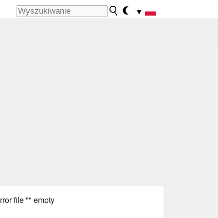
▼
rror file "" empty