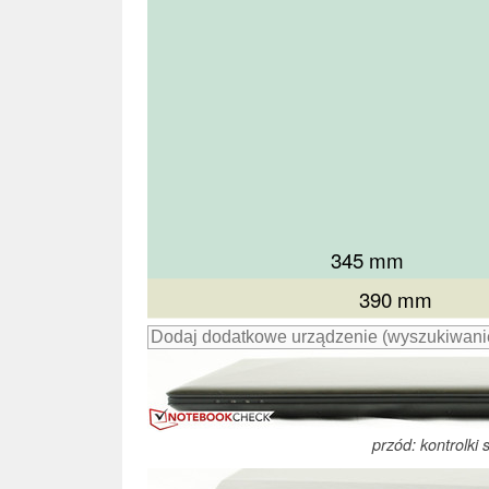
345 mm
383 mm
387 mm
387 mm
387 mm
390 mm
przód: kontrolki 