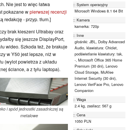
h. Nie jest to więc łatwa
System operacyjny
Microsoft Windows 8.1 64 Bit
est pokazane w
pierwszej recenzji
ką redakcję - przyp. tłum.]
Kamera
kamerka: 720p
zy brak kieszeni Ultrabay oraz
Inne
dałby się jeszcze DisplayPort,
głośniki: JBL, Dolby Advanced
łu wideo. Szkoda też, że brakuje
Audio, klawiatura: Chiclet,
y w Y50 jest lepsze, niż w
podświetlanie klawiatury: tak,
-, Microsoft Office 365 Home
łu (wylot powietrza z układu
Premium (30 dni), Lenovo
ej ściance, a z tyłu laptopa).
Cloud Storage, McAfee
Internet Security (30 dni),
Lenovo VeriFace Pro, Lenovo
Companion
Waga
2.4 kg, zasilacz: 567 g
eko i spód jednostki zasadniczej są
Cena
metalowe
1050 PLN