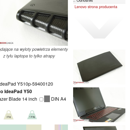
Odnośniki
Lenovo strona producenta
dające na wyloty powietrza elementy
z tyłu laptopa to tylko atrapy
IdeaPad Y510p-59400120
o IdeaPad Y50
zer Blade 14 inch
DIN A4
1.9 kg
2 kg