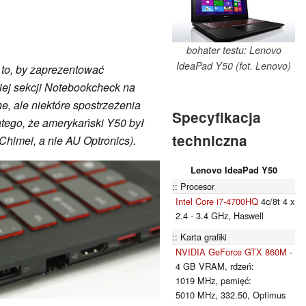
bohater testu: Lenovo
IdeaPad Y50 (fot. Lenovo)
to, by zaprezentować
iej sekcji Notebookcheck na
e, ale niektóre spostrzeżenia
Specyfikacja
latego, że amerykański Y50 był
techniczna
himei, a nie AU Optronics).
Lenovo IdeaPad Y50
Procesor
Intel Core i7-4700HQ
4c/8t 4 x
2.4 - 3.4 GHz, Haswell
Karta grafiki
NVIDIA GeForce GTX 860M
-
4 GB VRAM, rdzeń:
1019 MHz, pamięć:
5010 MHz, 332.50, Optimus