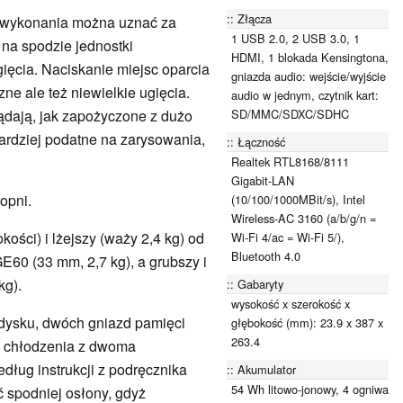
Złącza
wykonania można uznać za
1 USB 2.0, 2 USB 3.0, 1
 na spodzie jednostki
HDMI, 1 blokada Kensingtona,
ięcia. Naciskanie miejsc oparcia
gniazda audio: wejście/wyjście
ne ale też niewielkie ugięcia.
audio w jednym, czytnik kart:
SD/MMC/SDXC/SDHC
ądają, jak zapożyczone z dużo
ardziej podatne na zarysowania,
Łączność
Realtek RTL8168/8111
Gigabit-LAN
topni.
(10/100/1000MBit/s), Intel
Wireless-AC 3160 (a/b/g/n =
ości) i lżejszy (waży 2,4 kg) od
Wi-Fi 4/ac = Wi-Fi 5/),
Bluetooth 4.0
60 (33 mm, 2,7 kg), a grubszy i
kg).
Gabaryty
wysokość x szerokość x
dysku, dwóch gniazd pamięci
głębokość (mm): 23.9 x 387 x
263.4
u chłodzenia z dwoma
dług instrukcji z podręcznika
Akumulator
54 Wh litowo-jonowy, 4 ogniwa
 spodniej osłony, gdyż