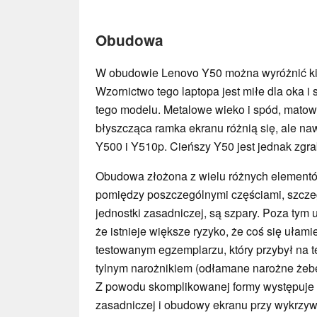
Obudowa
W obudowie Lenovo Y50 można wyróżnić kilk
Wzornictwo tego laptopa jest miłe dla oka i
tego modelu. Metalowe wieko i spód, matow
błyszcząca ramka ekranu różnią się, ale na
Y500 i Y510p. Cieńszy Y50 jest jednak zgra
Obudowa złożona z wielu różnych element
pomiędzy poszczególnymi częściami, szczeg
jednostki zasadniczej, są szpary. Poza tym
że istnieje większe ryzyko, że coś się ułami
testowanym egzemplarzu, który przybył na
tylnym narożnikiem (odłamane narożne żeber
Z powodu skomplikowanej formy występuje r
zasadniczej i obudowy ekranu przy wykrzyw