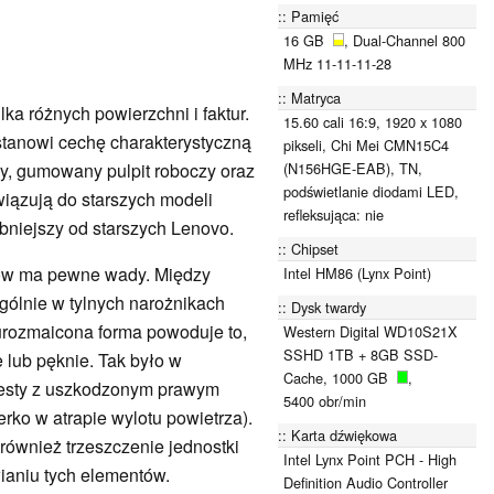
Pamięć
16 GB
, Dual-Channel 800
MHz 11-11-11-28
Matryca
a różnych powierzchni i faktur.
15.60 cali 16:9, 1920 x 1080
 stanowi cechę charakterystyczną
pikseli, Chi Mei CMN15C4
(N156HGE-EAB), TN,
y, gumowany pulpit roboczy oraz
podświetlanie diodami LED,
wiązują do starszych modeli
refleksująca: nie
bniejszy od starszych Lenovo.
Chipset
ów ma pewne wady. Między
Intel HM86 (Lynx Point)
ólnie w tylnych narożnikach
Dysk twardy
 urozmaicona forma powoduje to,
Western Digital WD10S21X
SSHD 1TB + 8GB SSD-
e lub pęknie. Tak było w
Cache, 1000 GB
,
 testy z uszkodzonym prawym
5400 obr/min
ko w atrapie wylotu powietrza).
Karta dźwiękowa
ównież trzeszczenie jednostki
Intel Lynx Point PCH - High
ianiu tych elementów.
Definition Audio Controller