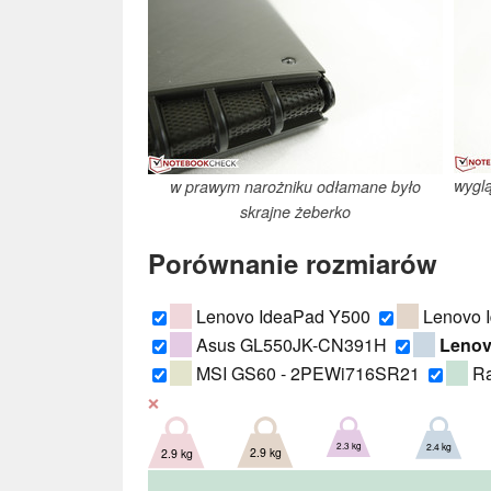
wyglą
w prawym narożniku odłamane było
skrajne żeberko
Porównanie rozmiarów
Lenovo IdeaPad Y500
Lenovo 
Asus GL550JK-CN391H
Lenov
MSI GS60 - 2PEWi716SR21
Ra
❌
2.3 kg
2.4 kg
2.9 kg
2.9 kg