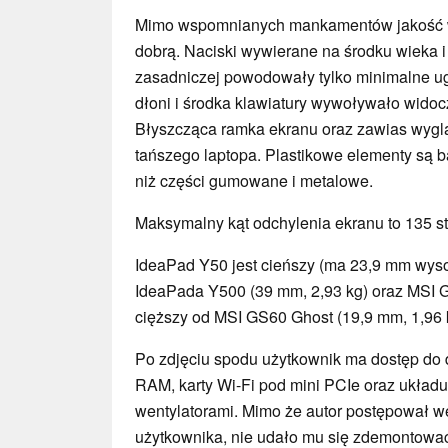
Mimo wspomnianych mankamentów jakość 
dobrą. Naciski wywierane na środku wieka i
zasadniczej powodowały tylko minimalne ug
dłoni i środka klawiatury wywoływało widocz
Błyszcząca ramka ekranu oraz zawias wygl
tańszego laptopa. Plastikowe elementy są b
niż części gumowane i metalowe.
Maksymalny kąt odchylenia ekranu to 135 s
IdeaPad Y50 jest cieńszy (ma 23,9 mm wysok
IdeaPada Y500 (39 mm, 2,93 kg) oraz MSI GE
cięższy od MSI GS60 Ghost (19,9 mm, 1,96 
Po zdjęciu spodu użytkownik ma dostęp do 
RAM, karty Wi-Fi pod mini PCIe oraz układ
wentylatorami. Mimo że autor postępował we
użytkownika, nie udało mu się zdemontować