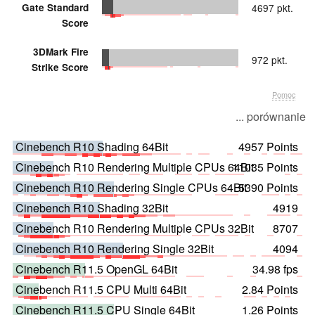
Gate Standard
4697 pkt.
Score
3DMark Fire
972 pkt.
Strike Score
Pomoc
... porównanie
Cinebench R10 Shading 64Bit
4957 Points
Cinebench R10 Rendering Multiple CPUs 64Bit
11035 Points
Cinebench R10 Rendering Single CPUs 64Bit
5390 Points
Cinebench R10 Shading 32Bit
4919
Cinebench R10 Rendering Multiple CPUs 32Bit
8707
Cinebench R10 Rendering Single 32Bit
4094
Cinebench R11.5 OpenGL 64Bit
34.98 fps
Cinebench R11.5 CPU Multi 64Bit
2.84 Points
Cinebench R11.5 CPU Single 64Bit
1.26 Points