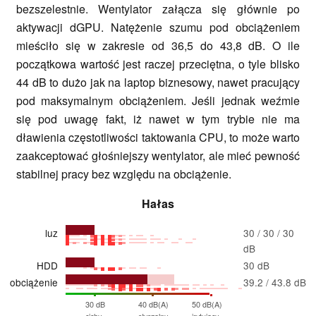
bezszelestnie. Wentylator załącza się głównie po
aktywacji dGPU. Natężenie szumu pod obciążeniem
mieściło się w zakresie od 36,5 do 43,8 dB. O ile
początkowa wartość jest raczej przeciętna, o tyle blisko
44 dB to dużo jak na laptop biznesowy, nawet pracujący
pod maksymalnym obciążeniem. Jeśli jednak weźmie
się pod uwagę fakt, iż nawet w tym trybie nie ma
dławienia częstotliwości taktowania CPU, to może warto
zaakceptować głośniejszy wentylator, ale mieć pewność
stabilnej pracy bez względu na obciążenie.
Hałas
luz
30 / 30 / 30
dB
HDD
30 dB
obciążenie
39.2 / 43.8 dB
30 dB
40 dB(A)
50 dB(A)