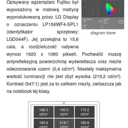
Opisywany egzemplarz Fujitsu był
wyposażony w matową matrycę
wyprodukowaną przez LG Display
o oznaczeniu LP156WF4-SPL1
(identyfikator sprzętowy:
diagram barw
LGD044F). Jej przekątna to 15,6
cala, a rozdzielczość natywna
wynosi 1920 x 1080 pikseli. Pochwalić muszę
antyrefleksyjną powierzchnię wyświetlacza oraz niezłe
odwzorowanie czerni (0,4 cd/m²). Niestety maksymalna
wartość luminancji nie jest zbyt wysoka (219,2 cd/m²).
Kontrast (547:1) jest za to całkiem niezły, zwłaszcza jak
na notebook tej klasy.
188.3
190.5
175.2
cd/m²
cd/m²
cd/m²
180.9
218.7
186.8
cd/m²
cd/m²
cd/m²