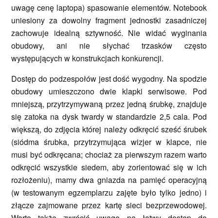
uwagę cenę laptopa) spasowanie elementów. Notebook
uniesiony za dowolny fragment jednostki zasadniczej
zachowuje idealną sztywność. Nie widać wyginania
obudowy, ani nie słychać trzasków często
występujących w konstrukcjach konkurencji.
Dostęp do podzespołów jest dość wygodny. Na spodzie
obudowy umieszczono dwie klapki serwisowe. Pod
mniejszą, przytrzymywaną przez jedną śrubkę, znajduje
się zatoka na dysk twardy w standardzie 2,5 cala. Pod
większą, do zdjęcia której należy odkręcić sześć śrubek
(siódma śrubka, przytrzymująca wizjer w klapce, nie
musi być odkręcana; chociaż za pierwszym razem warto
odkręcić wszystkie siedem, aby zorientować się w ich
rozłożeniu), mamy dwa gniazda na pamięć operacyjną
(w testowanym egzemplarzu zajęte było tylko jedno) i
złącze zajmowane przez kartę sieci bezprzewodowej.
Warto także zwrócić uwagę na łatwy dostęp do