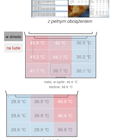
z pełnym obciążeniem
w stresie
46.9 °C
42 °C
30.5 °C
na luzie
45.3 °C
44.1 °C
30.2 °C
41.7 °C
39.7 °C
30.1 °C
maks. w ogóle: 46.9 °C
średnia: 38.9 °C
28.9 °C
36.5 °C
49.9 °C
29.6 °C
36.9 °C
46.4 °C
29.6 °C
29.9 °C
36.9 °C