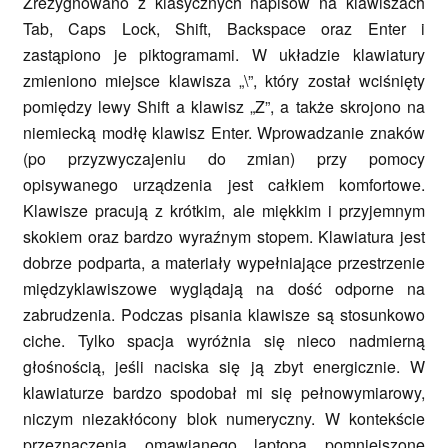
Zrezygnowano z klasycznych napisów na klawiszach
Tab, Caps Lock, Shift, Backspace oraz Enter i
zastąpiono je piktogramami. W układzie klawiatury
zmieniono miejsce klawisza „\”, który został wciśnięty
pomiędzy lewy Shift a klawisz „Z”, a także skrojono na
niemiecką modłę klawisz Enter. Wprowadzanie znaków
(po przyzwyczajeniu do zmian) przy pomocy
opisywanego urządzenia jest całkiem komfortowe.
Klawisze pracują z krótkim, ale miękkim i przyjemnym
skokiem oraz bardzo wyraźnym stopem. Klawiatura jest
dobrze podparta, a materiały wypełniające przestrzenie
międzyklawiszowe wyglądają na dość odporne na
zabrudzenia. Podczas pisania klawisze są stosunkowo
ciche. Tylko spacja wyróżnia się nieco nadmierną
głośnością, jeśli naciska się ją zbyt energicznie. W
klawiaturze bardzo spodobał mi się pełnowymiarowy,
niczym niezakłócony blok numeryczny. W kontekście
przeznaczenia omawianego laptopa pomniejszone