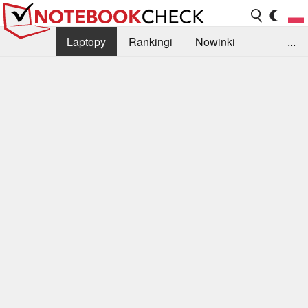
Laptopy
Rankingi
Nowinki
...
Biblioteka
Info
Szukajka recenzji