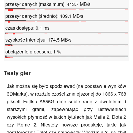
przesył danych (maksimum): 413.7 MB/s
przesył danych (średnio): 409.1 MB/s
czas dostępu: 0.1 ms
szybkość interfejsu: 174.5 MB/s
obciążenie procesora: 1 %
Testy gier
Jak można się było spodziewać (na podstawie wyników
3DMarka), w rozdzielczości zmniejszonej do 1366 x 768
pikseli Fujitsu A555G daje sobie radę z dwuletnimi i
starszymi grami, zapewniając przy ustawieniach
wysokich płynność w takich tytułach jak Mafia 2, Dota 2
czy Rome 2. Niestety nowsze produkcje, takie jak
zeszłoroczny Thief czy najnowszy Wiedźmin 3, są zbyt