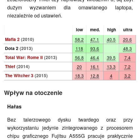
dużym wyzwaniem dla omawianego laptopa,
niezależnie od ustawień.
low
med.
high
ultra
Mafia 2
(2010)
58.2
47.1
40.5
20.6
Dota 2
(2013)
118
93.6
48.3
Total War: Rome II
(2013)
56.8
46.4
39.5
7.4
Thief
(2014)
20
16.1
13.3
7.2
The Witcher 3
(2015)
18.3
12.8
4
3.2
Wpływ na otoczenie
Hałas
Bez talerzowego dysku twardego oraz przy
wykorzystaniu jedynie zintegrowanego z procesorem
chipu graficznego Fujitsu A555G pracuje praktycznie