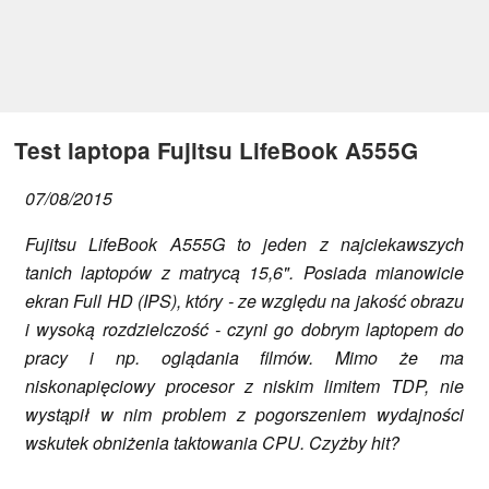
Test laptopa Fujitsu LifeBook A555G
07/08/2015
Fujitsu LifeBook A555G to jeden z najciekawszych
tanich laptopów z matrycą 15,6". Posiada mianowicie
ekran Full HD (IPS), który - ze względu na jakość obrazu
i wysoką rozdzielczość - czyni go dobrym laptopem do
pracy i np. oglądania filmów. Mimo że ma
niskonapięciowy procesor z niskim limitem TDP, nie
wystąpił w nim problem z pogorszeniem wydajności
wskutek obniżenia taktowania CPU. Czyżby hit?