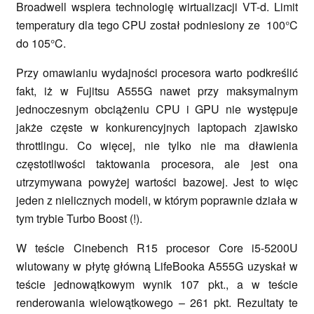
Broadwell wspiera technologię wirtualizacji VT-d. Limit
temperatury dla tego CPU został podniesiony ze 100°C
do 105°C.
Przy omawianiu wydajności procesora warto podkreślić
fakt, iż w Fujitsu A555G nawet przy maksymalnym
jednoczesnym obciążeniu CPU i GPU nie występuje
jakże częste w konkurencyjnych laptopach zjawisko
throttlingu. Co więcej, nie tylko nie ma dławienia
częstotliwości taktowania procesora, ale jest ona
utrzymywana powyżej wartości bazowej. Jest to więc
jeden z nielicznych modeli, w którym poprawnie działa w
tym trybie Turbo Boost (!).
W teście Cinebench R15 procesor Core i5-5200U
wlutowany w płytę główną LifeBooka A555G uzyskał w
teście jednowątkowym wynik 107 pkt., a w teście
renderowania wielowątkowego – 261 pkt. Rezultaty te