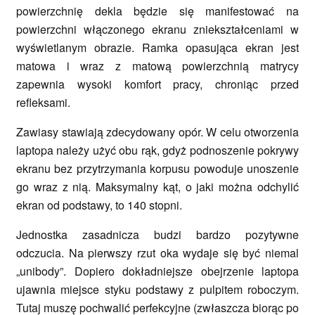
powierzchnię dekla będzie się manifestować na
powierzchni włączonego ekranu zniekształceniami w
wyświetlanym obrazie. Ramka opasująca ekran jest
matowa i wraz z matową powierzchnią matrycy
zapewnia wysoki komfort pracy, chroniąc przed
refleksami.
Zawiasy stawiają zdecydowany opór. W celu otworzenia
laptopa należy użyć obu rąk, gdyż podnoszenie pokrywy
ekranu bez przytrzymania korpusu powoduje unoszenie
go wraz z nią. Maksymalny kąt, o jaki można odchylić
ekran od podstawy, to 140 stopni.
Jednostka zasadnicza budzi bardzo pozytywne
odczucia. Na pierwszy rzut oka wydaje się być niemal
„unibody”. Dopiero dokładniejsze obejrzenie laptopa
ujawnia miejsce styku podstawy z pulpitem roboczym.
Tutaj muszę pochwalić perfekcyjne (zwłaszcza biorąc po