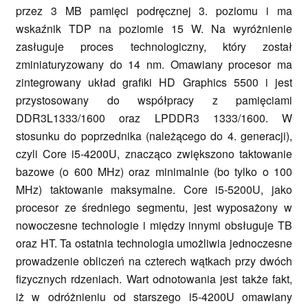
przez 3 MB pamięci podręcznej 3. poziomu i ma
wskaźnik TDP na poziomie 15 W. Na wyróżnienie
zasługuje proces technologiczny, który został
zminiaturyzowany do 14 nm. Omawiany procesor ma
zintegrowany układ grafiki HD Graphics 5500 i jest
przystosowany do współpracy z pamięciami
DDR3L1333/1600 oraz LPDDR3 1333/1600. W
stosunku do poprzednika (należącego do 4. generacji),
czyli Core i5-4200U, znacząco zwiększono taktowanie
bazowe (o 600 MHz) oraz minimalnie (bo tylko o 100
MHz) taktowanie maksymalne. Core i5-5200U, jako
procesor ze średniego segmentu, jest wyposażony w
nowoczesne technologie i między innymi obsługuje TB
oraz HT. Ta ostatnia technologia umożliwia jednoczesne
prowadzenie obliczeń na czterech wątkach przy dwóch
fizycznych rdzeniach. Wart odnotowania jest także fakt,
iż w odróżnieniu od starszego i5-4200U omawiany