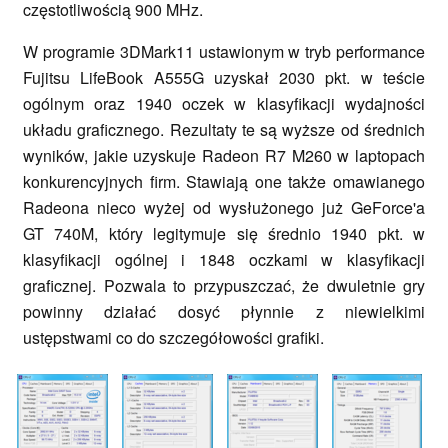
częstotliwością 900 MHz.
W programie 3DMark11 ustawionym w tryb performance
Fujitsu LifeBook A555G uzyskał 2030 pkt. w teście
ogólnym oraz 1940 oczek w klasyfikacji wydajności
układu graficznego. Rezultaty te są wyższe od średnich
wyników, jakie uzyskuje Radeon R7 M260 w laptopach
konkurencyjnych firm. Stawiają one także omawianego
Radeona nieco wyżej od wysłużonego już GeForce'a
GT 740M, który legitymuje się średnio 1940 pkt. w
klasyfikacji ogólnej i 1848 oczkami w klasyfikacji
graficznej. Pozwala to przypuszczać, że dwuletnie gry
powinny działać dosyć płynnie z niewielkimi
ustępstwami co do szczegółowości grafiki.