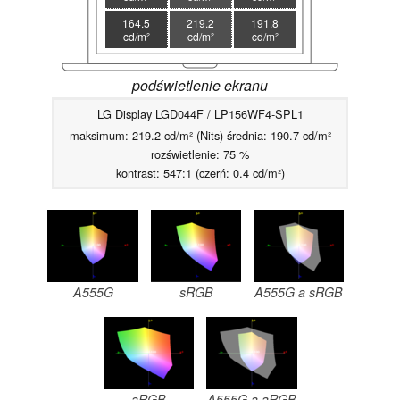
164.5
219.2
191.8
cd/m²
cd/m²
cd/m²
podświetlenie ekranu
LG Display LGD044F / LP156WF4-SPL1
maksimum: 219.2 cd/m² (Nits) średnia: 190.7 cd/m²
rozświetlenie: 75 %
kontrast: 547:1 (czerń: 0.4 cd/m²)
A555G
sRGB
A555G a sRGB
aRGB
A555G a aRGB