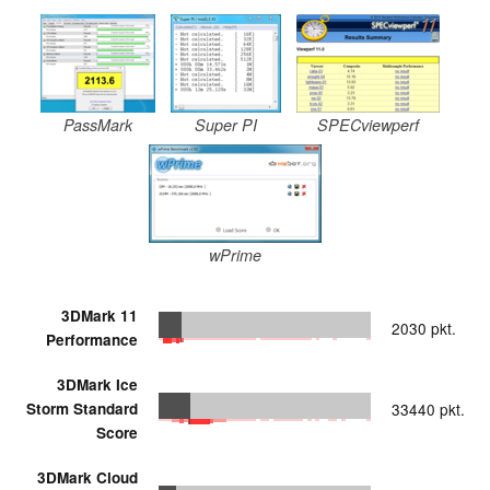
PassMark
Super PI
SPECviewperf
wPrime
3DMark 11
2030 pkt.
Performance
3DMark Ice
Storm Standard
33440 pkt.
Score
3DMark Cloud