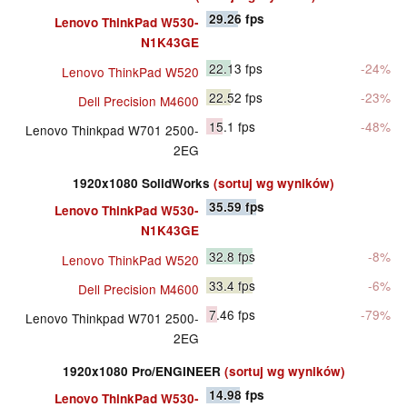
29.26
fps
Lenovo ThinkPad W530-
N1K43GE
22.13
fps
-24%
Lenovo ThinkPad W520
22.52
fps
-23%
Dell Precision M4600
15.1
fps
-48%
Lenovo Thinkpad W701 2500-
2EG
1920x1080 SolidWorks
(sortuj wg wyników)
35.59
fps
Lenovo ThinkPad W530-
N1K43GE
32.8
fps
-8%
Lenovo ThinkPad W520
33.4
fps
-6%
Dell Precision M4600
7.46
fps
-79%
Lenovo Thinkpad W701 2500-
2EG
1920x1080 Pro/ENGINEER
(sortuj wg wyników)
14.98
fps
Lenovo ThinkPad W530-