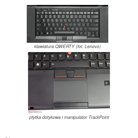
klawiatura QWERTY (fot. Lenovo)
płytka dotykowa i manipulator TrackPoint