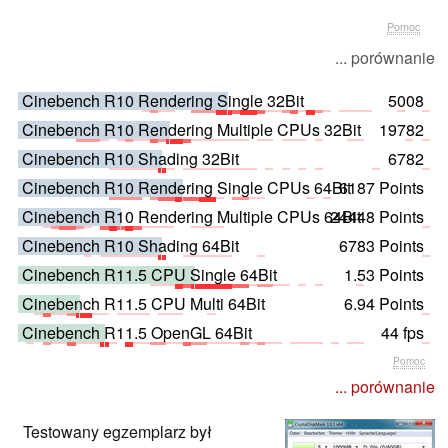
Pomoc
... porównanie
Cinebench R10 Rendering Single 32Bit
5008
Cinebench R10 Rendering Multiple CPUs 32Bit
19782
Cinebench R10 Shading 32Bit
6782
Cinebench R10 Rendering Single CPUs 64Bit
6187 Points
Cinebench R10 Rendering Multiple CPUs 64Bit
24448 Points
Cinebench R10 Shading 64Bit
6783 Points
Cinebench R11.5 CPU Single 64Bit
1.53 Points
Cinebench R11.5 CPU Multi 64Bit
6.94 Points
Cinebench R11.5 OpenGL 64Bit
44 fps
Pomoc
... porównanie
Testowany egzemplarz był