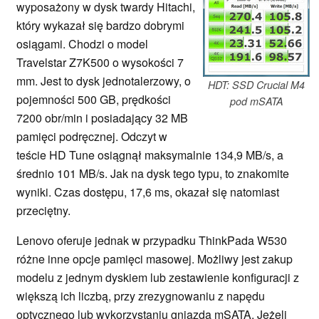
wyposażony w dysk twardy Hitachi,
który wykazał się bardzo dobrymi
osiągami. Chodzi o model
Travelstar Z7K500 o wysokości 7
mm. Jest to dysk jednotalerzowy, o
HDT: SSD Crucial M4
pojemności 500 GB, prędkości
pod mSATA
7200 obr/min i posiadający 32 MB
pamięci podręcznej. Odczyt w
teście HD Tune osiągnął maksymalnie 134,9 MB/s, a
średnio 101 MB/s. Jak na dysk tego typu, to znakomite
wyniki. Czas dostępu, 17,6 ms, okazał się natomiast
przeciętny.
Lenovo oferuje jednak w przypadku ThinkPada W530
różne inne opcje pamięci masowej. Możliwy jest zakup
modelu z jednym dyskiem lub zestawienie konfiguracji z
większą ich liczbą, przy zrezygnowaniu z napędu
optycznego lub wykorzystaniu gniazda mSATA. Jeżeli