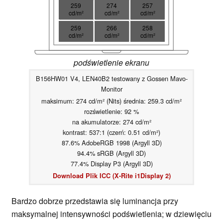
259
274
257
cd/m²
cd/m²
cd/m²
259
266
258
cd/m²
cd/m²
cd/m²
podświetlenie ekranu
B156HW01 V4, LEN40B2 testowany z Gossen Mavo-
Monitor
maksimum: 274 cd/m² (Nits) średnia: 259.3 cd/m²
rozświetlenie: 92 %
na akumulatorze: 274 cd/m²
kontrast: 537:1 (czerń: 0.51 cd/m²)
87.6% AdobeRGB 1998 (Argyll 3D)
94.4% sRGB (Argyll 3D)
77.4% Display P3 (Argyll 3D)
Download Plik ICC (X-Rite i1Display 2)
Bardzo dobrze przedstawia się luminancja przy
maksymalnej intensywności podświetlenia; w dziewięciu