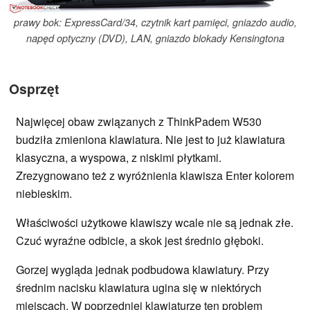
prawy bok: ExpressCard/34, czytnik kart pamięci, gniazdo audio,
napęd optyczny (DVD), LAN, gniazdo blokady Kensingtona
Osprzęt
Najwięcej obaw związanych z ThinkPadem W530
budziła zmieniona klawiatura. Nie jest to już klawiatura
klasyczna, a wyspowa, z niskimi płytkami.
Zrezygnowano też z wyróżnienia klawisza Enter kolorem
niebieskim.
Właściwości użytkowe klawiszy wcale nie są jednak złe.
Czuć wyraźne odbicie, a skok jest średnio głęboki.
Gorzej wygląda jednak podbudowa klawiatury. Przy
średnim nacisku klawiatura ugina się w niektórych
miejscach. W poprzedniej klawiaturze ten problem