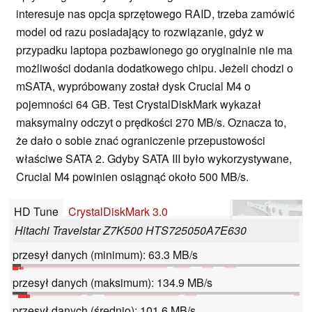
interesuje nas opcja sprzętowego RAID, trzeba zamówić
model od razu posiadający to rozwiązanie, gdyż w
przypadku laptopa pozbawionego go oryginalnie nie ma
możliwości dodania dodatkowego chipu. Jeżeli chodzi o
mSATA, wypróbowany został dysk Crucial M4 o
pojemności 64 GB. Test CrystalDiskMark wykazał
maksymalny odczyt o prędkości 270 MB/s. Oznacza to,
że dało o sobie znać ograniczenie przepustowości
właściwe SATA 2. Gdyby SATA III było wykorzystywane,
Crucial M4 powinien osiągnąć około 500 MB/s.
HD Tune
CrystalDiskMark 3.0
Hitachi Travelstar Z7K500 HTS725050A7E630
przesył danych (minimum): 63.3 MB/s
przesył danych (maksimum): 134.9 MB/s
przesył danych (średnio): 101.6 MB/s