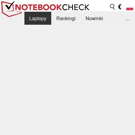
Laptopy
Rankingi
Nowinki
...
Biblioteka
Info
Szukajka recenzji