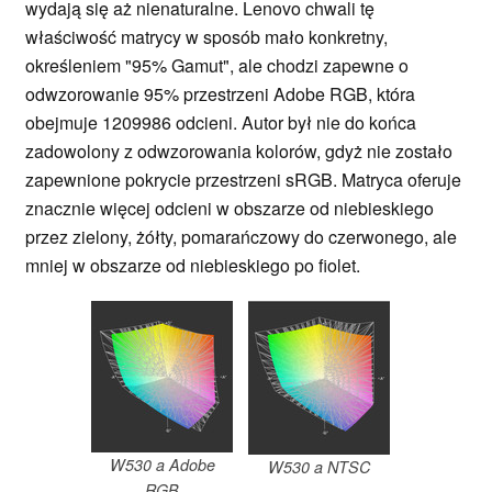
wydają się aż nienaturalne. Lenovo chwali tę
właściwość matrycy w sposób mało konkretny,
określeniem "95% Gamut", ale chodzi zapewne o
odwzorowanie 95% przestrzeni Adobe RGB, która
obejmuje 1209986 odcieni. Autor był nie do końca
zadowolony z odwzorowania kolorów, gdyż nie zostało
zapewnione pokrycie przestrzeni sRGB. Matryca oferuje
znacznie więcej odcieni w obszarze od niebieskiego
przez zielony, żółty, pomarańczowy do czerwonego, ale
mniej w obszarze od niebieskiego po fiolet.
W530 a Adobe
W530 a NTSC
RGB