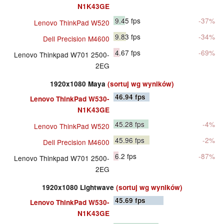
N1K43GE
9.45
fps
-37%
Lenovo ThinkPad W520
9.83
fps
-34%
Dell Precision M4600
4.67
fps
-69%
Lenovo Thinkpad W701 2500-
2EG
1920x1080 Maya
(sortuj wg wyników)
46.94
fps
Lenovo ThinkPad W530-
N1K43GE
45.28
fps
-4%
Lenovo ThinkPad W520
45.96
fps
-2%
Dell Precision M4600
6.2
fps
-87%
Lenovo Thinkpad W701 2500-
2EG
1920x1080 Lightwave
(sortuj wg wyników)
45.69
fps
Lenovo ThinkPad W530-
N1K43GE