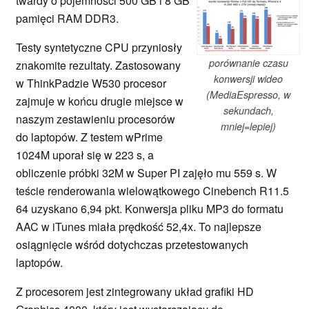
twardy o pojemności 500 GB i 8 GB
pamięci RAM DDR3.
Testy syntetyczne CPU przyniosły
porównanie czasu
znakomite rezultaty. Zastosowany
konwersji wideo
w ThinkPadzie W530 procesor
(MediaEspresso, w
zajmuje w końcu drugie miejsce w
sekundach,
naszym zestawieniu procesorów
mniej=lepiej)
do laptopów. Z testem wPrime
1024M uporał się w 223 s, a
obliczenie próbki 32M w Super PI zajęło mu 559 s. W
teście renderowania wielowątkowego Cinebench R11.5
64 uzyskano 6,94 pkt. Konwersja pliku MP3 do formatu
AAC w iTunes miała prędkość 52,4x. To najlepsze
osiągnięcie wśród dotychczas przetestowanych
laptopów.
Z procesorem jest zintegrowany układ grafiki HD