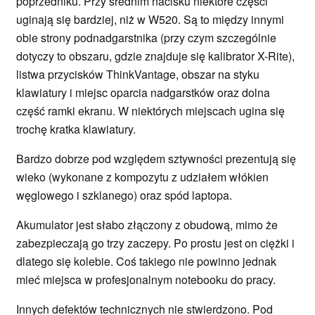
poprzedniku. Przy średnim nacisku niektóre części
uginają się bardziej, niż w W520. Są to między innymi
obie strony podnadgarstnika (przy czym szczególnie
dotyczy to obszaru, gdzie znajduje się kalibrator X-Rite),
listwa przycisków ThinkVantage, obszar na styku
klawiatury i miejsc oparcia nadgarstków oraz dolna
część ramki ekranu. W niektórych miejscach ugina się
trochę kratka klawiatury.
Bardzo dobrze pod względem sztywności prezentują się
wieko (wykonane z kompozytu z udziałem włókien
węglowego i szklanego) oraz spód laptopa.
Akumulator jest słabo złączony z obudową, mimo że
zabezpieczają go trzy zaczepy. Po prostu jest on ciężki i
dlatego się kolebie. Coś takiego nie powinno jednak
mieć miejsca w profesjonalnym notebooku do pracy.
Innych defektów technicznych nie stwierdzono. Pod