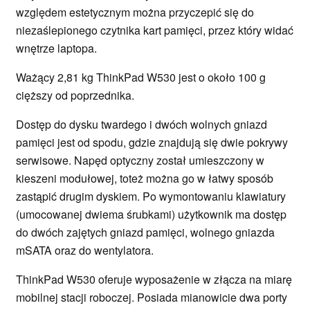
względem estetycznym można przyczepić się do
niezaślepionego czytnika kart pamięci, przez który widać
wnętrze laptopa.
Ważący 2,81 kg ThinkPad W530 jest o około 100 g
cięższy od poprzednika.
Dostęp do dysku twardego i dwóch wolnych gniazd
pamięci jest od spodu, gdzie znajdują się dwie pokrywy
serwisowe. Napęd optyczny został umieszczony w
kieszeni modułowej, toteż można go w łatwy sposób
zastąpić drugim dyskiem. Po wymontowaniu klawiatury
(umocowanej dwiema śrubkami) użytkownik ma dostęp
do dwóch zajętych gniazd pamięci, wolnego gniazda
mSATA oraz do wentylatora.
ThinkPad W530 oferuje wyposażenie w złącza na miarę
mobilnej stacji roboczej. Posiada mianowicie dwa porty