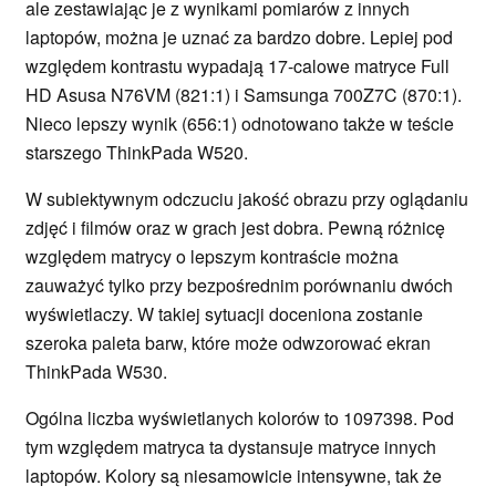
ale zestawiając je z wynikami pomiarów z innych
laptopów, można je uznać za bardzo dobre. Lepiej pod
względem kontrastu wypadają 17-calowe matryce Full
HD Asusa N76VM (821:1) i Samsunga 700Z7C (870:1).
Nieco lepszy wynik (656:1) odnotowano także w teście
starszego ThinkPada W520.
W subiektywnym odczuciu jakość obrazu przy oglądaniu
zdjęć i filmów oraz w grach jest dobra. Pewną różnicę
względem matrycy o lepszym kontraście można
zauważyć tylko przy bezpośrednim porównaniu dwóch
wyświetlaczy. W takiej sytuacji doceniona zostanie
szeroka paleta barw, które może odwzorować ekran
ThinkPada W530.
Ogólna liczba wyświetlanych kolorów to 1097398. Pod
tym względem matryca ta dystansuje matryce innych
laptopów. Kolory są niesamowicie intensywne, tak że