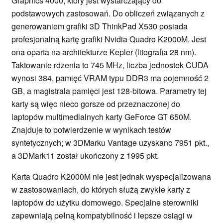
Graphics 4000, który jest wystarczający do
podstawowych zastosowań. Do obliczeń związanych z
generowaniem grafiki 3D ThinkPad X530 posiada
profesjonalną kartę grafiki Nvidia Quadro K2000M. Jest
ona oparta na architekturze Kepler (litografia 28 nm).
Taktowanie rdzenia to 745 MHz, liczba jednostek CUDA
wynosi 384, pamięć VRAM typu DDR3 ma pojemność 2
GB, a magistrala pamięci jest 128-bitowa. Parametry tej
karty są więc nieco gorsze od przeznaczonej do
laptopów multimedialnych karty GeForce GT 650M.
Znajduje to potwierdzenie w wynikach testów
syntetycznych; w 3DMarku Vantage uzyskano 7951 pkt.,
a 3DMark11 został ukończony z 1995 pkt.
Karta Quadro K2000M nie jest jednak wyspecjalizowana
w zastosowaniach, do których służą zwykłe karty z
laptopów do użytku domowego. Specjalne sterowniki
zapewniają pełną kompatybilność i lepsze osiągi w