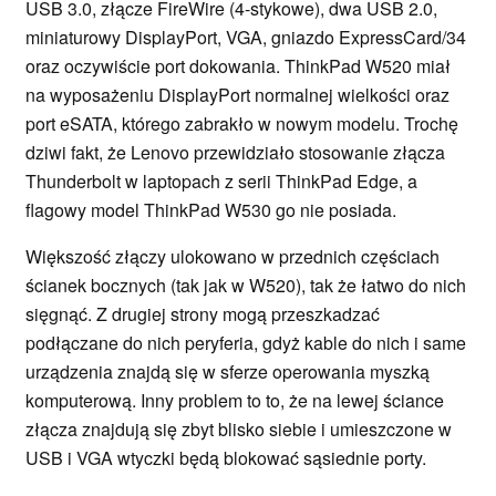
USB 3.0, złącze FireWire (4-stykowe), dwa USB 2.0,
miniaturowy DisplayPort, VGA, gniazdo ExpressCard/34
oraz oczywiście port dokowania. ThinkPad W520 miał
na wyposażeniu DisplayPort normalnej wielkości oraz
port eSATA, którego zabrakło w nowym modelu. Trochę
dziwi fakt, że Lenovo przewidziało stosowanie złącza
Thunderbolt w laptopach z serii ThinkPad Edge, a
flagowy model ThinkPad W530 go nie posiada.
Większość złączy ulokowano w przednich częściach
ścianek bocznych (tak jak w W520), tak że łatwo do nich
sięgnąć. Z drugiej strony mogą przeszkadzać
podłączane do nich peryferia, gdyż kable do nich i same
urządzenia znajdą się w sferze operowania myszką
komputerową. Inny problem to to, że na lewej ściance
złącza znajdują się zbyt blisko siebie i umieszczone w
USB i VGA wtyczki będą blokować sąsiednie porty.