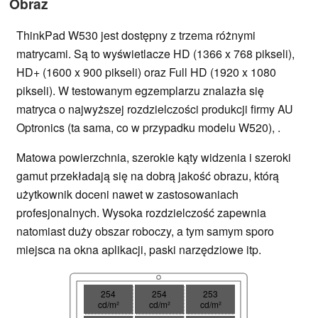
Obraz
ThinkPad W530 jest dostępny z trzema różnymi
matrycami. Są to wyświetlacze HD (1366 x 768 pikseli),
HD+ (1600 x 900 pikseli) oraz Full HD (1920 x 1080
pikseli). W testowanym egzemplarzu znalazła się
matryca o najwyższej rozdzielczości produkcji firmy AU
Optronics (ta sama, co w przypadku modelu W520), .
Matowa powierzchnia, szerokie kąty widzenia i szeroki
gamut przekładają się na dobrą jakość obrazu, którą
użytkownik doceni nawet w zastosowaniach
profesjonalnych. Wysoka rozdzielczość zapewnia
natomiast duży obszar roboczy, a tym samym sporo
miejsca na okna aplikacji, paski narzędziowe itp.
254
254
253
cd/m²
cd/m²
cd/m²