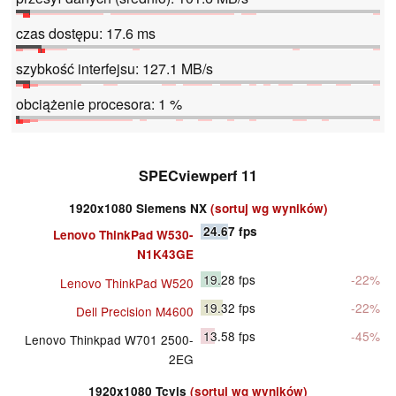
czas dostępu: 17.6 ms
szybkość interfejsu: 127.1 MB/s
obciążenie procesora: 1 %
SPECviewperf 11
1920x1080 Siemens NX
(sortuj wg wyników)
24.67
fps
Lenovo ThinkPad W530-
N1K43GE
19.28
fps
-22%
Lenovo ThinkPad W520
19.32
fps
-22%
Dell Precision M4600
13.58
fps
-45%
Lenovo Thinkpad W701 2500-
2EG
1920x1080 Tcvis
(sortuj wg wyników)