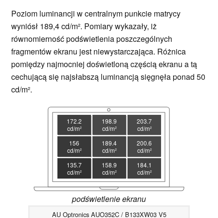
Poziom luminancji w centralnym punkcie matrycy
wyniósł 189,4 cd/m². Pomiary wykazały, iż
równomierność podświetlenia poszczególnych
fragmentów ekranu jest niewystarczająca. Różnica
pomiędzy najmocniej doświetloną częścią ekranu a tą
cechującą się najsłabszą luminancją sięgnęła ponad 50
cd/m².
172.2
198.9
203.7
cd/m²
cd/m²
cd/m²
156
189.4
200.6
cd/m²
cd/m²
cd/m²
135.7
158.9
184.1
cd/m²
cd/m²
cd/m²
podświetlenie ekranu
AU Optronics AUO352C / B133XW03 V5