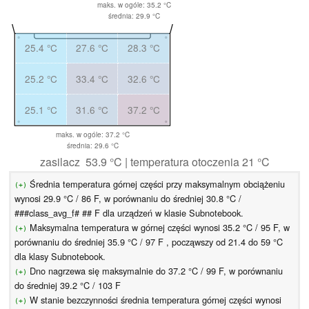
maks. w ogóle: 35.2 °C
średnia: 29.9 °C
25.4 °C
27.6 °C
28.3 °C
25.2 °C
33.4 °C
32.6 °C
25.1 °C
31.6 °C
37.2 °C
maks. w ogóle: 37.2 °C
średnia: 29.6 °C
zasilacz 53.9 °C | temperatura otoczenia 21 °C
Średnia temperatura górnej części przy maksymalnym obciążeniu
(+)
wynosi 29.9 °C / 86 F, w porównaniu do średniej 30.8 °C /
###class_avg_f# ## F dla urządzeń w klasie Subnotebook.
Maksymalna temperatura w górnej części wynosi 35.2 °C / 95 F, w
(+)
porównaniu do średniej 35.9 °C / 97 F , począwszy od 21.4 do 59 °C
dla klasy Subnotebook.
Dno nagrzewa się maksymalnie do 37.2 °C / 99 F, w porównaniu
(+)
do średniej 39.2 °C / 103 F
W stanie bezczynności średnia temperatura górnej części wynosi
(+)