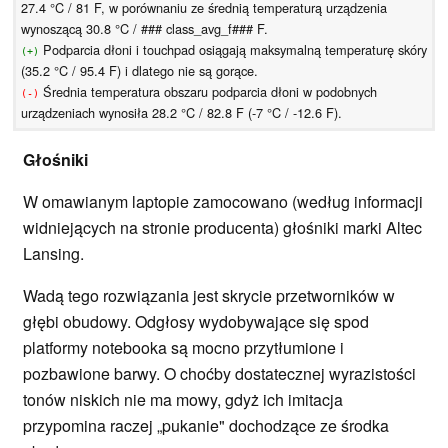
27.4 °C / 81 F, w porównaniu ze średnią temperaturą urządzenia
wynoszącą 30.8 °C / ### class_avg_f### F.
Podparcia dłoni i touchpad osiągają maksymalną temperaturę skóry
(+)
(35.2 °C / 95.4 F) i dlatego nie są gorące.
Średnia temperatura obszaru podparcia dłoni w podobnych
(-)
urządzeniach wynosiła 28.2 °C / 82.8 F (-7 °C / -12.6 F).
Głośniki
W omawianym laptopie zamocowano (według informacji
widniejących na stronie producenta) głośniki marki Altec
Lansing.
Wadą tego rozwiązania jest skrycie przetworników w
głębi obudowy. Odgłosy wydobywające się spod
platformy notebooka są mocno przytłumione i
pozbawione barwy. O choćby dostatecznej wyrazistości
tonów niskich nie ma mowy, gdyż ich imitacja
przypomina raczej „pukanie" dochodzące ze środka