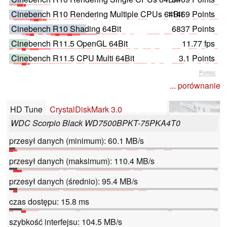
Cinebench R10 Rendering Multiple CPUs 64Bit
11469 Points
Cinebench R10 Shading 64Bit
6837 Points
Cinebench R11.5 OpenGL 64Bit
11.77 fps
Cinebench R11.5 CPU Multi 64Bit
3.1 Points
Pomoc
... porównanie
HD Tune
CrystalDiskMark 3.0
WDC Scorpio Black WD7500BPKT-75PKA4T0
przesył danych (minimum): 60.1 MB/s
przesył danych (maksimum): 110.4 MB/s
przesył danych (średnio): 95.4 MB/s
czas dostępu: 15.8 ms
szybkość interfejsu: 104.5 MB/s