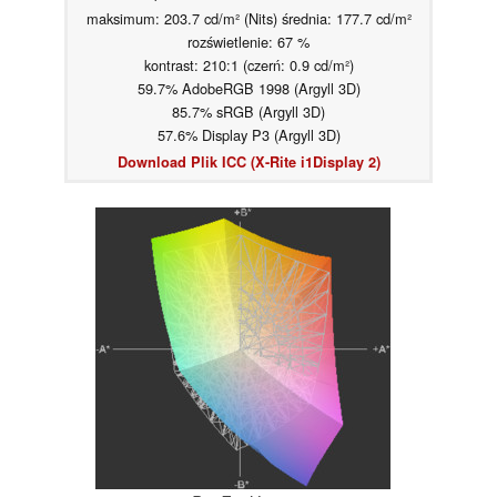
maksimum: 203.7 cd/m² (Nits) średnia: 177.7 cd/m²
rozświetlenie: 67 %
kontrast: 210:1 (czerń: 0.9 cd/m²)
59.7% AdobeRGB 1998 (Argyll 3D)
85.7% sRGB (Argyll 3D)
57.6% Display P3 (Argyll 3D)
Download Plik ICC (X-Rite i1Display 2)