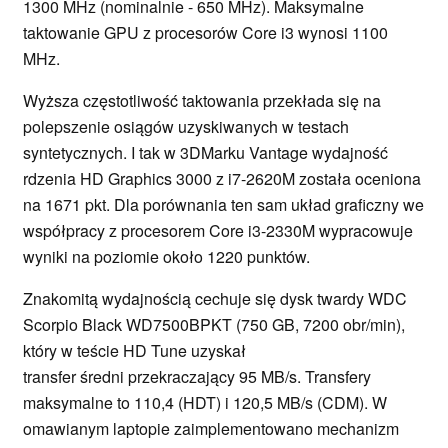
1300 MHz (nominalnie - 650 MHz). Maksymalne
taktowanie GPU z procesorów Core i3 wynosi 1100
MHz.
Wyższa częstotliwość taktowania przekłada się na
polepszenie osiągów uzyskiwanych w testach
syntetycznych. I tak w 3DMarku Vantage wydajność
rdzenia HD Graphics 3000 z i7-2620M została oceniona
na 1671 pkt. Dla porównania ten sam układ graficzny we
współpracy z procesorem Core i3-2330M wypracowuje
wyniki na poziomie około 1220 punktów.
Znakomitą wydajnością cechuje się dysk twardy WDC
Scorpio Black WD7500BPKT (750 GB, 7200 obr/min),
który w teście HD Tune uzyskał
transfer średni przekraczający 95 MB/s. Transfery
maksymalne to 110,4 (HDT) i 120,5 MB/s (CDM). W
omawianym laptopie zaimplementowano mechanizm