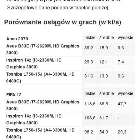
Szczegółowe dane podano w tabelce poniżej.
Porównanie osiągów w grach (w kl/s)
niskie
średnie
wysokie
Anno 2070
Asus B33E (i7-2620M, HD Graphics
39,2
15,9
9,6
3000)
Inspiron 14z (i3-2330M, HD
29,3
12,1
7,4
Graphics 3000)
Toshiba L750-15J (A4-3300M, HD
31,6
13,9
9,6
6480G)
niskie
średnie
wysokie
FIFA 12
Asus B33E (i7-2620M, HD Graphics
118,6
86,5
47,7
3000)
Inspiron 14z (i3-2330M, HD
108,6
61,7
-
Graphics 3000)
Toshiba L750-15J (A4-3300M, HD
98,2
54,3
29,3
6480G)