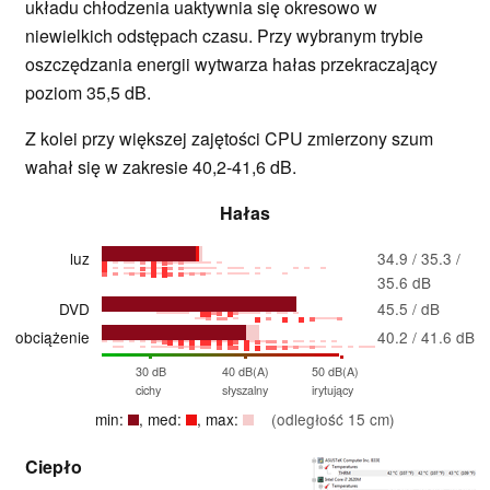
układu chłodzenia uaktywnia się okresowo w
niewielkich odstępach czasu. Przy wybranym trybie
oszczędzania energii wytwarza hałas przekraczający
poziom 35,5 dB.
Z kolei przy większej zajętości CPU zmierzony szum
wahał się w zakresie 40,2-41,6 dB.
Hałas
luz
34.9 / 35.3 /
35.6 dB
DVD
45.5 / dB
obciążenie
40.2 / 41.6 dB
30 dB
40 dB(A)
50 dB(A)
cichy
słyszalny
irytujący
min:
, med:
, max:
(odległość 15 cm)
Ciepło