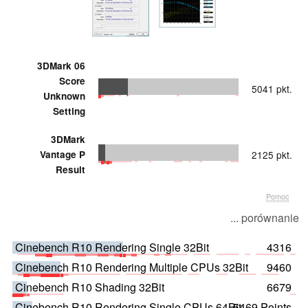
3DMark 06
Score
5041 pkt.
Unknown
Setting
3DMark
Vantage P
2125 pkt.
Result
Pomoc
... porównanie
Cinebench R10 Rendering Single 32Bit
4316
Cinebench R10 Rendering Multiple CPUs 32Bit
9460
Cinebench R10 Shading 32Bit
6679
Cinebench R10 Rendering Single CPUs 64Bit
5469 Points