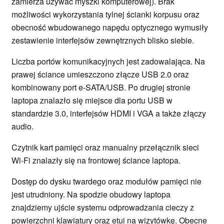
zamierza używać myszki komputerowej). Brak
możliwości wykorzystania tylnej ścianki korpusu oraz
obecność wbudowanego napędu optycznego wymusiły
zestawienie interfejsów zewnętrznych blisko siebie.
Liczba portów komunikacyjnych jest zadowalająca. Na
prawej ściance umieszczono złącze USB 2.0 oraz
kombinowany port e-SATA/USB. Po drugiej stronie
laptopa znalazło się miejsce dla portu USB w
standardzie 3.0, interfejsów HDMI i VGA a także złączy
audio.
Czytnik kart pamięci oraz manualny przełącznik sieci
Wi-Fi znalazły się na frontowej ściance laptopa.
Dostęp do dysku twardego oraz modułów pamięci nie
jest utrudniony. Na spodzie obudowy laptopa
znajdziemy ujście systemu odprowadzania cieczy z
powierzchni klawiatury oraz etui na wizytówkę. Obecne