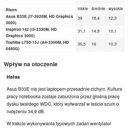
niskie
średnie
wysokie
Risen
Asus B33E (i7-2620M, HD Graphics
39
18,4
12,3
3000)
Inspiron 14z (i3-2330M, HD
31,1
14,9
10,1
Graphics 3000)
Toshiba L750-15J (A4-3300M, HD
30,5
16
10,3
6480G)
Wpływ na otoczenie
Hałas
Asus B33E nie jest laptopem przesadnie cichym. Kultura
pracy notebooka zostaje zaburzona przez głośną pracę
dysku twardego WDC, który wytwarzał w teście szum o
natężeniu 34,9 dB.
W trakcie wykonywania typowych zadań wentylator