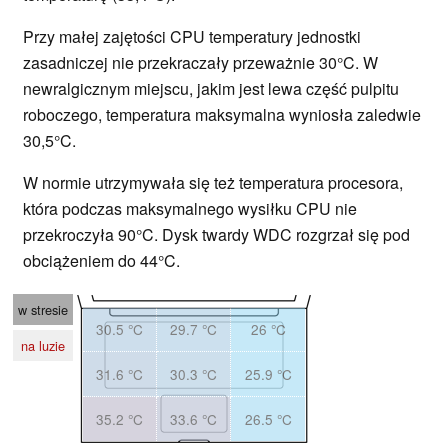
Przy małej zajętości CPU temperatury jednostki
zasadniczej nie przekraczały przeważnie 30°C. W
newralgicznym miejscu, jakim jest lewa część pulpitu
roboczego, temperatura maksymalna wyniosła zaledwie
30,5°C.
W normie utrzymywała się też temperatura procesora,
która podczas maksymalnego wysiłku CPU nie
przekroczyła 90°C. Dysk twardy WDC rozgrzał się pod
obciążeniem do 44°C.
w stresie
30.5 °C
29.7 °C
26 °C
na luzie
31.6 °C
30.3 °C
25.9 °C
35.2 °C
33.6 °C
26.5 °C