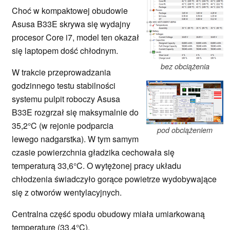
Choć w kompaktowej obudowie
Asusa B33E skrywa się wydajny
procesor Core i7, model ten okazał
się laptopem dość chłodnym.
bez obciążenia
W trakcie przeprowadzania
godzinnego testu stabilności
systemu pulpit roboczy Asusa
B33E rozgrzał się maksymalnie do
35,2°C (w rejonie podparcia
pod obciążeniem
lewego nadgarstka). W tym samym
czasie powierzchnia gładzika cechowała się
temperaturą 33,6°C. O wytężonej pracy układu
chłodzenia świadczyło gorące powietrze wydobywające
się z otworów wentylacyjnych.
Centralna część spodu obudowy miała umiarkowaną
temperaturę (33,4°C).