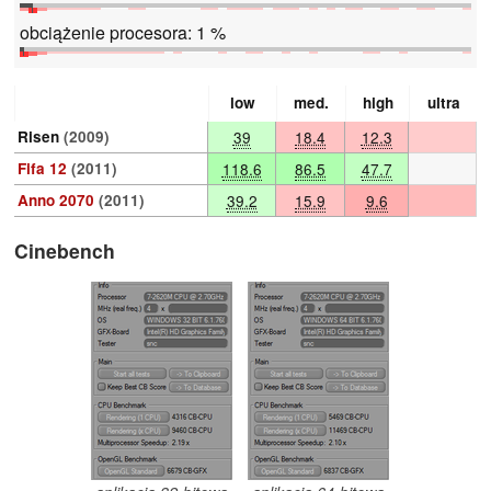
obciążenie procesora: 1 %
low
med.
high
ultra
Risen
(2009)
39
18.4
12.3
Fifa 12
(2011)
118.6
86.5
47.7
Anno 2070
(2011)
39.2
15.9
9.6
Cinebench