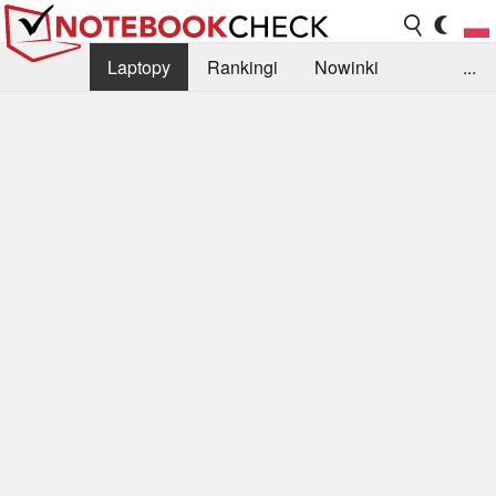
Laptopy
Rankingi
Nowinki
...
Biblioteka
Info
Szukajka recenzji