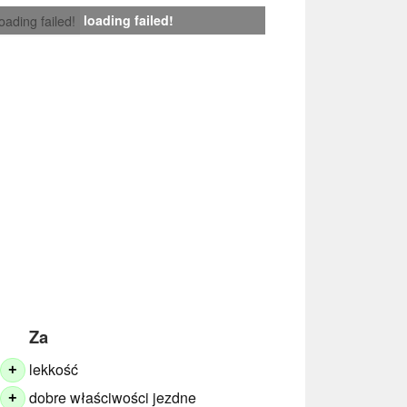
loading failed!
loading failed!
Za
lekkość
+
dobre właściwości jezdne
+