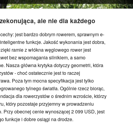
rzekonująca, ale nie dla każdego
 cechy: jest bardzo dobrym rowerem, sprawnym e-
nteligentne funkcje. Jakość wykonania jest dobra,
ięki ramie z włókna węglowego rower jest
awet bez wspomagania silnikiem, a samo
. Nasza główna krytyka dotyczy geometrii, która
tów - choć ostatecznie jest to raczej
rawa. Poza tym mocna specyfikacja jest tylko
growanego tylnego światła. Ogólnie rzecz biorąc,
ndacja dla rowerzystów o średnim wzroście, którzy
u, który pozostaje przyjemny w prowadzeniu
 Przy obecnej cenie wynoszącej 2 099 USD, jest
o funkcje i dobre osiągi na drodze.