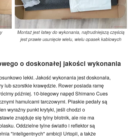
y
Montaż jest łatwy do wykonania, najtrudniejszą częścią
jest prawie usunięcie wielu, wielu opasek kablowych
owego o doskonałej jakości wykonania
tosunkowo lekki. Jakość wykonania jest doskonała,
ry lub szorstkie krawędzie. Rower posiada ramę
 wrócimy później. 10-biegowy napęd Shimano Cues
icznymi hamulcami tarczowymi. Płaskie pedały są
n wyraźny punkt krytyki, jeśli chodzi o
tawie znajduje się tylny błotnik, ale nie ma
asku. Oddzielne tylne światło i reflektor są
łnia "inteligentnych" ambicji Urtopii, a także