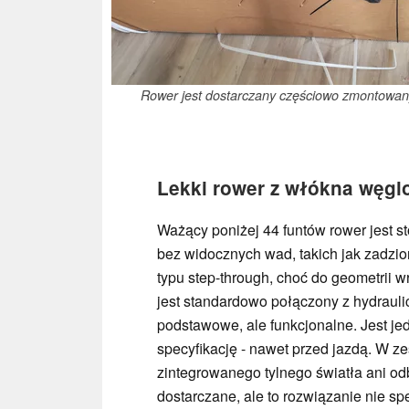
Rower jest dostarczany częściowo zmontowan
Lekki rower z włókna węgl
Ważący poniżej 44 funtów rower jest s
bez widocznych wad, takich jak zadzio
typu step-through, choć do geometrii
jest standardowo połączony z hydraul
podstawowe, ale funkcjonalne. Jest jede
specyfikację - nawet przed jazdą. W zes
zintegrowanego tylnego światła ani odbl
dostarczane, ale to rozwiązanie nie spe