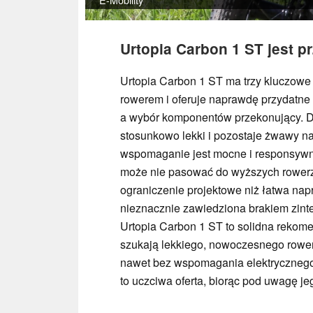
Urtopia Carbon 1 ST jest p
Urtopia Carbon 1 ST ma trzy kluczowe
rowerem i oferuje naprawdę przydatne i
a wybór komponentów przekonujący. Dz
stosunkowo lekki i pozostaje żwawy n
wspomaganie jest mocne i responsywne
może nie pasować do wyższych rowerzys
ograniczenie projektowe niż łatwa nap
nieznacznie zawiedziona brakiem zinte
Urtopia Carbon 1 ST to solidna rekome
szukają lekkiego, nowoczesnego rower
nawet bez wspomagania elektrycznego.
to uczciwa oferta, biorąc pod uwagę jeg