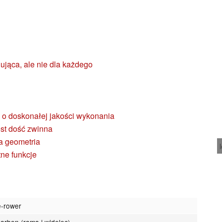
ująca, ale nie dla każdego
 o doskonałej jakości wykonania
est dość zwinna
a geometria
tne funkcje
e-rower
karbon (rama i widelec)