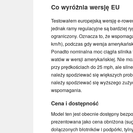
Co wyróżnia wersję EU
Testowałem europejską wersję e-rower
jednak ramy regulacyjne są bardziej ry
ograniczony. Oznacza to, że wspomagan
km/h), podczas gdy wersja amerykańs
Ponadto nominalna moc ciągła silnik
watów w wersji amerykańskiej. Nie moż
przy prędkościach do 25 mph, ale siln
należy spodziewać się większych prob
należy spodziewać się wyższego zużyc
wspomagania.
Cena i dostępność
Model ten jest obecnie dostępny bezp
prezentowana jako cena obniżona (su
dołączonych błotników i podpórki, tyln