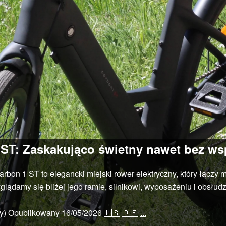
 ST: Zaskakująco świetny nawet bez ws
rbon 1 ST to elegancki miejski rower elektryczny, który łączy 
zyglądamy się bliżej jego ramie, silnikowi, wyposażeniu i obsłud
y)
Opublikowany
16/05/2026
🇺🇸
🇩🇪
...