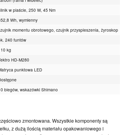
silnik w piaście, 250 W, 45 Nm
352,8 Wh, wymienny
czujnik momentu obrotowego, czujnik przyspieszenia, żyroskop
ok. 240 funtów
110 kg
Tektro HD-M280
Matryca punktowa LED
Dostępne
10 biegów, wskazówki Shimano
a częściowo zmontowana. Wszystkie komponenty są
łku, z dużą ilością materiału opakowaniowego i