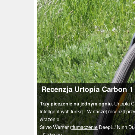
Recenzja Urtopia Carbon 1
Trzy pieczenie na jednym ogniu.
Urtopia Ca
inteligentnych funkcji. W naszej recenzji pr
wrażenie.
Silvio Werner (
tłumaczenie
DeepL / Ninh Du
E-Mobility