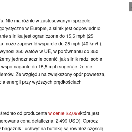
u. Nie ma różnic w zastosowanym sprzęcie;
gorystyczne w Europie, a silnik jest odpowiednio
ie silnika jest ograniczone do 15,5 mph (25
ka może zapewnić wsparcie do 25 mph (40 km/h).
a wynosi 250 watów w UE, w porównaniu do 350
emy jednoznacznie ocenić, jak silnik radzi sobie
e wspomaganie do 15,5 mph sugeruje, że nie
lemów. Ze względu na zwiększony opór powietrza,
ia energii przy wyższych prędkościach
ośrednio od producenta
w cenie $2,099
która jest
gerowana cena detaliczna: 2,499 USD). Oprócz
y bagażnik i uchwyt na butelkę są również częścią