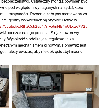
ą bezpieczeństwo. Ostateczny montaż powinien być
arówno pod względem wymaganych narzędzi, które
omu umiejętności. Przednie koło jest montowane za
 inteligentny wyświetlacz są szybkie i łatwe w
ps://youtu.be/RjhzQsb2sp4?si=atmNB1nULgze7V2J
ówki podczas całego procesu. Stojak rowerowy
ędny. Wysokość siodełka jest regulowana za
ewnętrznym mechanizmem klinowym. Ponieważ jest
go, należy uważać, aby nie dokręcić zbyt mocno