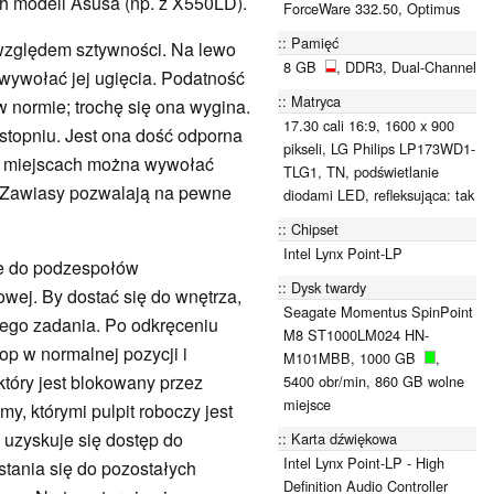
ch modeli Asusa (np. z X550LD).
ForceWare 332.50, Optimus
Pamięć
 względem sztywności. Na lewo
8 GB
, DDR3, Dual-Channel
wywołać jej ugięcia. Podatność
Matryca
w normie; trochę się ona wygina.
17.30 cali 16:9, 1600 x 900
topniu. Jest ona dość odporna
pikseli, LG Philips LP173WD1-
ch miejscach można wywołać
TLG1, TN, podświetlanie
. Zawiasy pozwalają na pewne
diodami LED, refleksująca: tak
Chipset
Intel Lynx Point-LP
ie do podzespołów
Dysk twardy
wej. By dostać się do wnętrza,
Seagate Momentus SpinPoint
 tego zadania. Po odkręceniu
M8 ST1000LM024 HN-
op w normalnej pozycji i
M101MBB, 1000 GB
,
który jest blokowany przez
5400 obr/min, 860 GB wolne
miejsce
y, którymi pulpit roboczy jest
 uzyskuje się dostęp do
Karta dźwiękowa
Intel Lynx Point-LP - High
stania się do pozostałych
Definition Audio Controller