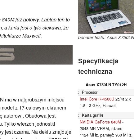
e 840M już gotowy. Laptop ten to
 karta jest o tyle ciekawa, że
hitekturze Maxwell.
bohater testu: Asus X750LN
Specyfikacja
techniczna
Asus X750LN-TY012H
Procesor
Intel Core i7-4500U
2c/4t 2 x
N ma w najgrubszym miejscu
1.8 - 3 GHz, Haswell
a model z 17-calowym ekranem
Karta grafiki
ię autorowi. Obudowa jest
NVIDIA GeForce 840M
-
. Tylko wierzch jednostki
2048 MB VRAM, rdzeń:
y jest czarna. Na deklu znajduje
1124 MHz, pamięć: 960 MHz,