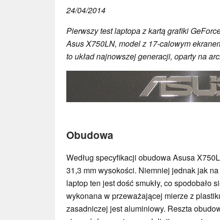
24/04/2014
Pierwszy test laptopa z kartą grafiki GeForc
Asus X750LN, model z 17-calowym ekranem, a
to układ najnowszej generacji, oparty na arc
Obudowa
Według specyfikacji obudowa Asusa X750L
31,3 mm wysokości. Niemniej jednak jak n
laptop ten jest dość smukły, co spodobało s
wykonana w przeważającej mierze z plastiku
zasadniczej jest aluminiowy. Reszta obudow