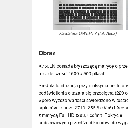
klawiatura QWERTY (fot. Asus)
Obraz
X750LN posiada błyszczącą matrycę o przek
rozdzielczości 1600 x 900 pikseli.
Średnia luminancja przy maksymalnej inte
podświetlenia okazała się przeciętna (229 c
Sporo wyższe wartości stwierdzono w testa
laptopów Lenovo Z710 (256,6 cd/m²) i Ace
z matrycą Full HD (293,7 cd/m²). Pokrycie
podstawowych przestrzeni kolorów nie wyg