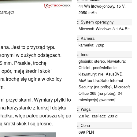
44 Wh litowo-jonowy, 15 V,
 pamięci
2950 mAh
System operacyjny
Microsoft Windows 8.1 64 Bit
Kamera
kamerka: 720p
ana. Jest to przyrząd typu
Inne
zonymi w dużych odstępach.
głośniki: stereo, klawiatura:
5 mm. Płaskie, trochę
Chiclet, podświetlanie
opór, mają średni skok i
klawiatury: nie, AsusDVD,
ra trochę się ugina w okolicy
McAfee LiveSafe-Internet
em.
Security (na próbę), Microsoft
Office 365 (na próbę), 24
i przyciskami. Wymiary płytki to
miesiące(y) gwarancji
na korzystanie z funkcji dotyku
Waga
gładka, więc palec porusza się po
2.8 kg, zasilacz: 233 g
 krótki skok i są głośne.
Cena
699 PLN