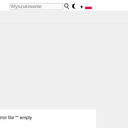
▼
rror file "" empty