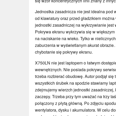
się wzór koncentrycznych linii znany z inny
Jednostka zasadnicza nie jest idealna pod
od klawiatury oraz przed gładzikiem można 
jednostki zasadniczej na wykrzywianie jest 
Pokrywa ekranu wykrzywia się w większym s
na naciskanie na wieko. Tylko w nieliczny
zaburzenia w wyświetlanym akurat obrazie
chybotanie się pokrywy ekranu.
X750LN nie jest laptopem o łatwym dostęp
wewnętrznych. Nie posiada pokrywy serwiso
trzeba rozbierać obudowę. Autor podjął się
wszystkich śrubek na spodzie stawiamy lapt
zdejmujemy wierzch jednostki zasadniczej, 
zaczepy. Trzeba przy tym uważać na trzy taśm
połączony z płytą główną. Po zdjęciu spodu
wentylatora, dysku i akumulatora. W celu do