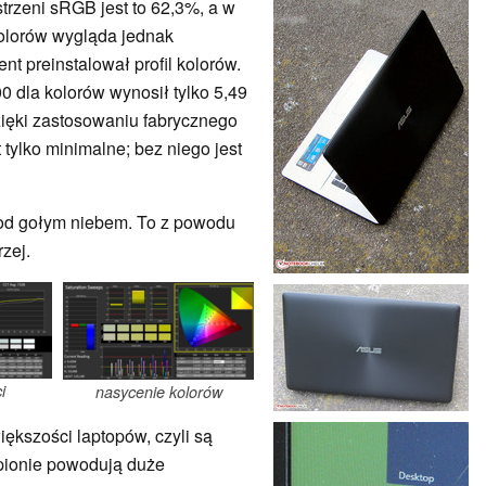
trzeni sRGB jest to 62,3%, a w
olorów wygląda jednak
nt preinstalował profil kolorów.
0 dla kolorów wynosił tylko 5,49
zięki zastosowaniu fabrycznego
 tylko minimalne; bez niego jest
pod gołym niebem. To z powodu
rzej.
i
nasycenie kolorów
iększości laptopów, czyli są
 pionie powodują duże