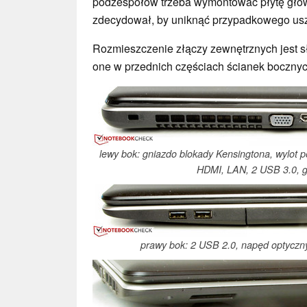
podzespołów trzeba wymontować płytę główn
zdecydował, by uniknąć przypadkowego us
Rozmieszczenie złączy zewnętrznych jest s
one w przednich częściach ścianek bocznyc
lewy bok: gniazdo blokady Kensingtona, wylot 
HDMI, LAN, 2 USB 3.0, g
prawy bok: 2 USB 2.0, napęd optyczny