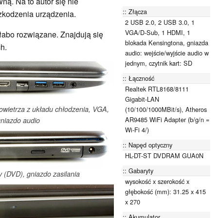
ą. Na to autor się nie
Złącza
zkodzenia urządzenia.
2 USB 2.0, 2 USB 3.0, 1
VGA/D-Sub, 1 HDMI, 1
łabo rozwiązane. Znajdują się
blokada Kensingtona, gniazda
h.
audio: wejście/wyjście audio w
jednym, czytnik kart: SD
Łączność
Realtek RTL8168/8111
Gigabit-LAN
powietrza z układu chłodzenia, VGA,
(10/100/1000MBit/s), Atheros
AR9485 WiFi Adapter (b/g/n =
niazdo audio
Wi-Fi 4/)
Napęd optyczny
HL-DT-ST DVDRAM GUA0N
Gabaryty
 (DVD), gniazdo zasilania
wysokość x szerokość x
głębokość (mm): 31.25 x 415
x 270
Akumulator