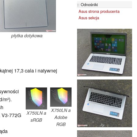
Odnośniki
Asus strona producenta
Asus sekcja
płytka dotykowa
ątnej 17,3 cala i natywnej
nsywności
d/m²).
ch
X750LN a
X750LN a
ra V3-772G
Adobe
sRGB
RGB
ląda