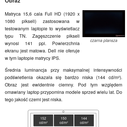
Obraz
Matryca 15,6 cala Full HD (1920 x
1080 pikseli) zastosowana w
testowanym laptopie to wyświetlacz
typu TN. Zagęszczenie pikseli
czarna plansza
wynosi 141 ppi. Powierzchnia
ekranu jest matowa. Dell nie oferuje
w tym laptopie matrycy IPS.
Średnia luminancja przy maksymalnej intensywności
podświetlenia okazała się bardzo niska (144 cd/m²).
Obraz jest ewidentnie ciemny. Pod tym względem
omawiany laptop przypomina modele sprzed wielu lat. Do
tego jakość czerni jest niska.
152
150
144
cd/m²
cd/m²
cd/m²