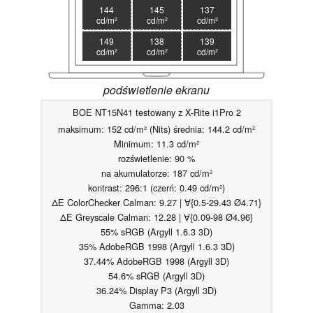
144
145
137
cd/m²
cd/m²
cd/m²
149
138
139
cd/m²
cd/m²
cd/m²
podświetlenie ekranu
BOE NT15N41 testowany z X-Rite i1Pro 2
maksimum: 152 cd/m² (Nits) średnia: 144.2 cd/m²
Minimum: 11.3 cd/m²
rozświetlenie: 90 %
na akumulatorze: 187 cd/m²
kontrast: 296:1 (czerń: 0.49 cd/m²)
ΔE ColorChecker Calman: 9.27 | ∀{0.5-29.43 Ø4.71}
ΔE Greyscale Calman: 12.28 | ∀{0.09-98 Ø4.96}
55% sRGB (Argyll 1.6.3 3D)
35% AdobeRGB 1998 (Argyll 1.6.3 3D)
37.44% AdobeRGB 1998 (Argyll 3D)
54.6% sRGB (Argyll 3D)
36.24% Display P3 (Argyll 3D)
Gamma: 2.03