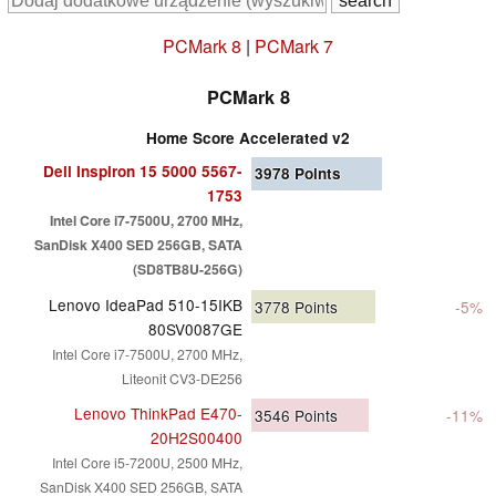
PCMark 8
|
PCMark 7
PCMark 8
Home Score Accelerated v2
Dell Inspiron 15 5000 5567-
3978
Points
1753
Intel Core i7-7500U, 2700 MHz,
SanDisk X400 SED 256GB, SATA
(SD8TB8U-256G)
Lenovo IdeaPad 510-15IKB
3778
Points
-5%
80SV0087GE
Intel Core i7-7500U, 2700 MHz,
Liteonit CV3-DE256
Lenovo ThinkPad E470-
3546
Points
-11%
20H2S00400
Intel Core i5-7200U, 2500 MHz,
SanDisk X400 SED 256GB, SATA