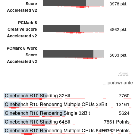
Score
3978 pkt.
Accelerated v2
PCMark 8
Creative Score
4862 pkt.
Accelerated v2
PCMark 8 Work
Score
5033 pkt.
Accelerated v2
Pomoc
... porównanie
Cinebench R10 Shading 32Bit
7760
Cinebench R10 Rendering Multiple CPUs 32Bit
12161
Cinebench R10 Rendering Single 32Bit
5624
Cinebench R10 Shading 64Bit
7861 Points
Cinebench R10 Rendering Multiple CPUs 64Bit
15362 Points