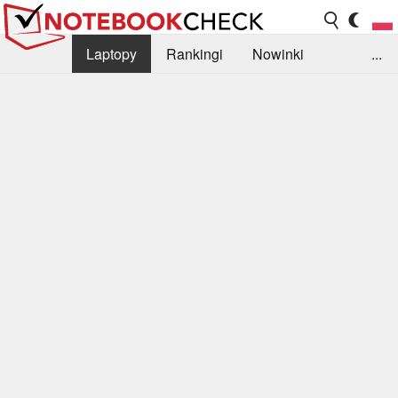
Laptopy
Rankingi
Nowinki
...
Biblioteka
Info
Szukajka recenzji