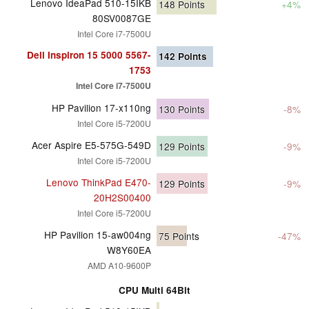
Lenovo IdeaPad 510-15IKB
148
Points
+4%
80SV0087GE
Intel Core i7-7500U
Dell Inspiron 15 5000 5567-
142
Points
1753
Intel Core i7-7500U
HP Pavilion 17-x110ng
130
Points
-8%
Intel Core i5-7200U
Acer Aspire E5-575G-549D
129
Points
-9%
Intel Core i5-7200U
Lenovo ThinkPad E470-
129
Points
-9%
20H2S00400
Intel Core i5-7200U
HP Pavilion 15-aw004ng
75
Points
-47%
W8Y60EA
AMD A10-9600P
CPU Multi 64Bit