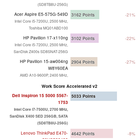
(SD8TB8U-256G)
Acer Aspire E5-575G-549D
3162
Points
-21%
Intel Core i5-7200U, 2500 MHz,
Toshiba MQ01ABD100
HP Pavilion 17-x110ng
3102
Points
-22%
Intel Core i5-7200U, 2500 MHz,
SanDisk Z400s SD8SNAT-256G
HP Pavilion 15-aw004ng
2904
Points
-27%
W8Y60EA
AMD A10-9600P, 2400 MHz,
Work Score Accelerated v2
Dell Inspiron 15 5000 5567-
5033
Points
1753
Intel Core i7-7500U, 2700 MHz,
SanDisk X400 SED 256GB, SATA
(SD8TB8U-256G)
Lenovo ThinkPad E470-
4642
Points
-8%