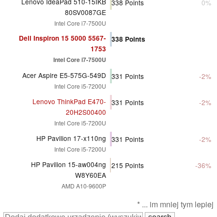
Lenovo IdeaPad 510-15IKB
338
Points
0%
80SV0087GE
Intel Core i7-7500U
Dell Inspiron 15 5000 5567-
338
Points
1753
Intel Core i7-7500U
Acer Aspire E5-575G-549D
331
Points
-2%
Intel Core i5-7200U
Lenovo ThinkPad E470-
331
Points
-2%
20H2S00400
Intel Core i5-7200U
HP Pavilion 17-x110ng
331
Points
-2%
Intel Core i5-7200U
HP Pavilion 15-aw004ng
215
Points
-36%
W8Y60EA
AMD A10-9600P
* ... im mniej tym lepiej