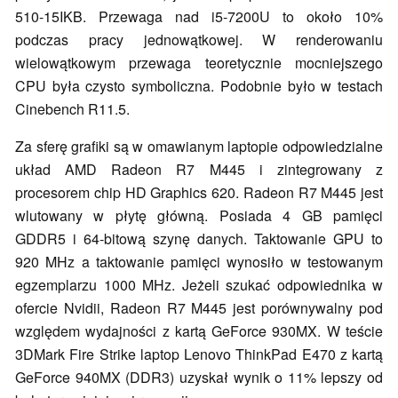
510-15IKB. Przewaga nad i5-7200U to około 10%
podczas pracy jednowątkowej. W renderowaniu
wielowątkowym przewaga teoretycznie mocniejszego
CPU była czysto symboliczna. Podobnie było w testach
Cinebench R11.5.
Za sferę grafiki są w omawianym laptopie odpowiedzialne
układ AMD Radeon R7 M445 i zintegrowany z
procesorem chip HD Graphics 620. Radeon R7 M445 jest
wlutowany w płytę główną. Posiada 4 GB pamięci
GDDR5 i 64-bitową szynę danych. Taktowanie GPU to
920 MHz a taktowanie pamięci wynosiło w testowanym
egzemplarzu 1000 MHz. Jeżeli szukać odpowiednika w
ofercie Nvidii, Radeon R7 M445 jest porównywalny pod
względem wydajności z kartą GeForce 930MX. W teście
3DMark Fire Strike laptop Lenovo ThinkPad E470 z kartą
GeForce 940MX (DDR3) uzyskał wynik o 11% lepszy od