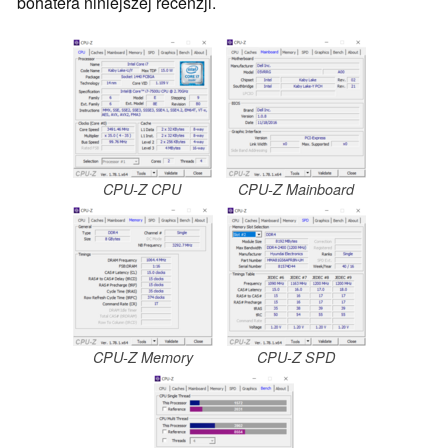
bohatera niniejszej recenzji.
CPU-Z CPU
CPU-Z Mainboard
CPU-Z Memory
CPU-Z SPD