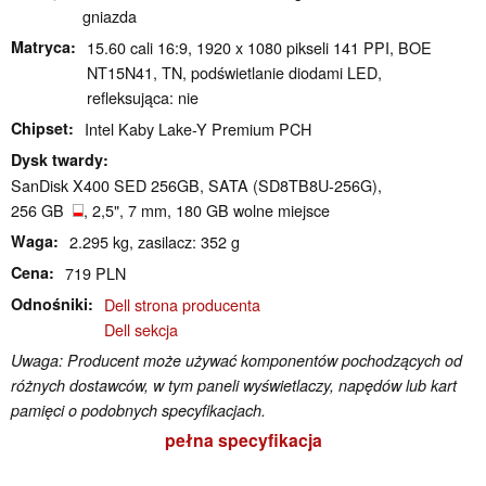
gniazda
Matryca
15.60 cali 16:9, 1920 x 1080 pikseli 141 PPI, BOE
NT15N41, TN, podświetlanie diodami LED,
refleksująca: nie
Chipset
Intel Kaby Lake-Y Premium PCH
Dysk twardy
SanDisk X400 SED 256GB, SATA (SD8TB8U-256G),
256 GB
, 2,5", 7 mm, 180 GB wolne miejsce
Waga
2.295 kg, zasilacz: 352 g
Cena
719 PLN
Odnośniki
Dell strona producenta
Dell sekcja
Uwaga: Producent może używać komponentów pochodzących od
różnych dostawców, w tym paneli wyświetlaczy, napędów lub kart
pamięci o podobnych specyfikacjach.
pełna specyfikacja