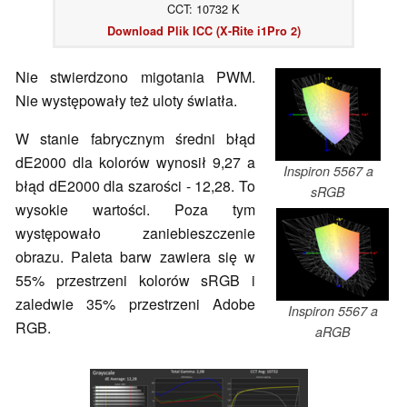
CCT: 10732 K
Download Plik ICC (X-Rite i1Pro 2)
Nie stwierdzono migotania PWM.
Nie występowały też uloty światła.
W stanie fabrycznym średni błąd
dE2000 dla kolorów wynosił 9,27 a
Inspiron 5567 a
błąd dE2000 dla szarości - 12,28. To
sRGB
wysokie wartości. Poza tym
występowało zaniebieszczenie
obrazu. Paleta barw zawiera się w
55% przestrzeni kolorów sRGB i
zaledwie 35% przestrzeni Adobe
Inspiron 5567 a
RGB.
aRGB