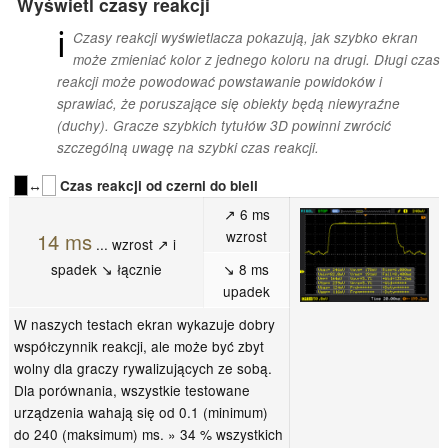
Wyświetl czasy reakcji
ℹ
Czasy reakcji wyświetlacza pokazują, jak szybko ekran
może zmieniać kolor z jednego koloru na drugi. Długi czas
reakcji może powodować powstawanie powidoków i
sprawiać, że poruszające się obiekty będą niewyraźne
(duchy). Gracze szybkich tytułów 3D powinni zwrócić
szczególną uwagę na szybki czas reakcji.
↔
Czas reakcji od czerni do bieli
↗ 6 ms
wzrost
14 ms
... wzrost ↗ i
spadek ↘ łącznie
↘ 8 ms
upadek
W naszych testach ekran wykazuje dobry
współczynnik reakcji, ale może być zbyt
wolny dla graczy rywalizujących ze sobą.
Dla porównania, wszystkie testowane
urządzenia wahają się od 0.1 (minimum)
do 240 (maksimum) ms. » 34 % wszystkich