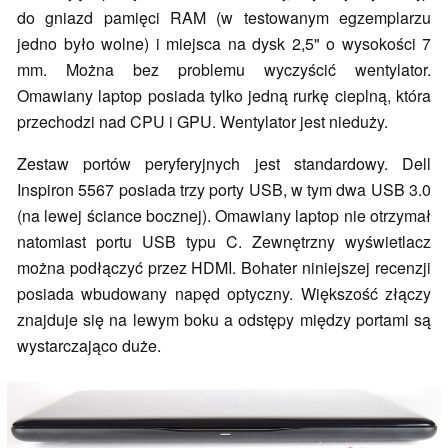
do gniazd pamięci RAM (w testowanym egzemplarzu
jedno było wolne) i miejsca na dysk 2,5" o wysokości 7
mm. Można bez problemu wyczyścić wentylator.
Omawiany laptop posiada tylko jedną rurkę cieplną, która
przechodzi nad CPU i GPU. Wentylator jest nieduży.
Zestaw portów peryferyjnych jest standardowy. Dell
Inspiron 5567 posiada trzy porty USB, w tym dwa USB 3.0
(na lewej ściance bocznej). Omawiany laptop nie otrzymał
natomiast portu USB typu C. Zewnętrzny wyświetlacz
można podłączyć przez HDMI. Bohater niniejszej recenzji
posiada wbudowany napęd optyczny. Większość złączy
znajduje się na lewym boku a odstępy między portami są
wystarczająco duże.