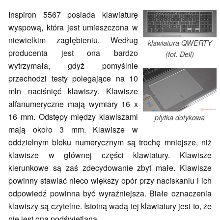
Inspiron 5567 posiada klawiaturę
wyspową, która jest umieszczona w
niewielkim zagłębieniu. Według
klawiatura QWERTY
producenta jest ona bardzo
(fot. Dell)
wytrzymała, gdyż pomyślnie
przechodzi testy polegające na 10
mln naciśnięć klawiszy. Klawisze
alfanumeryczne mają wymiary 16 x
16 mm. Odstępy między klawiszami
płytka dotykowa
mają około 3 mm. Klawisze w
oddzielnym bloku numerycznym są trochę mniejsze, niż
klawisze w głównej części klawiatury. Klawisze
kierunkowe są zaś zdecydowanie zbyt małe. Klawisze
powinny stawiać nieco większy opór przy naciskaniu i ich
odpowiedź powinna być wyraźniejsza. Białe oznaczenia
klawiszy są czytelne. Istotną wadą tej klawiatury jest to, że
nie jest ona podświetlana.