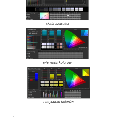
skala szarości
wierność kolorów
nasycenie kolorów