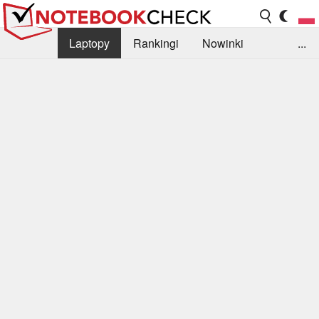
Laptopy
Rankingi
Nowinki
...
Biblioteka
Info
Szukajka recenzji