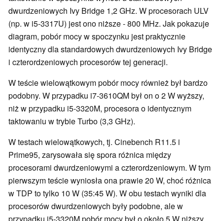
dwurdzeniowych Ivy Bridge 1,2 GHz. W procesorach ULV
(np. w i5-3317U) jest ono niższe - 800 MHz. Jak pokazuje
diagram, pobór mocy w spoczynku jest praktycznie
identyczny dla standardowych dwurdzeniowych Ivy Bridge
i czterordzeniowych procesorów tej generacji.
W teście wielowątkowym pobór mocy również był bardzo
podobny. W przypadku i7-3610QM był on o 2 W wyższy,
niż w przypadku i5-3320M, procesora o identycznym
taktowaniu w trybie Turbo (3,3 GHz).
W testach wielowątkowych, tj. Cinebench R11.5 i
Prime95, zarysowała się spora różnica między
procesorami dwurdzeniowymi a czterordzeniowym. W tym
pierwszym teście wyniosła ona prawie 20 W, choć różnica
w TDP to tylko 10 W (35:45 W). W obu testach wyniki dla
procesorów dwurdzeniowych były podobne, ale w
przypadku i5-3320M pobór mocy był o około 5 W niższy,