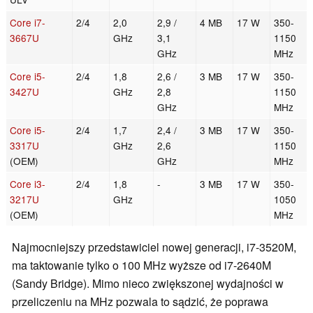
Core i7-
2/4
2,0
2,9 /
4 MB
17 W
350-
3667U
GHz
3,1
1150
GHz
MHz
Core i5-
2/4
1,8
2,6 /
3 MB
17 W
350-
3427U
GHz
2,8
1150
GHz
MHz
Core i5-
2/4
1,7
2,4 /
3 MB
17 W
350-
3317U
GHz
2,6
1150
(OEM)
GHz
MHz
Core i3-
2/4
1,8
-
3 MB
17 W
350-
3217U
GHz
1050
(OEM)
MHz
Najmocniejszy przedstawiciel nowej generacji, i7-3520M,
ma taktowanie tylko o 100 MHz wyższe od i7-2640M
(Sandy Bridge). Mimo nieco zwiększonej wydajności w
przeliczeniu na MHz pozwala to sądzić, że poprawa