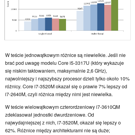
W teście jednowątkowym różnice są niewielkie. Jeśli nie
brać pod uwagę modelu Core i5-3317U (który wykazuje
się niskim taktowaniem, maksymalnie 2,6 GHz),
najwolniejszy i najszybszy procesor dzieli tylko około 10%
różnicy. Core i7-3520M okazał się o prawie 7% lepszy od
i7-2640M, czyli różnica między nimi jest niewielka.
W teście wielowątkowym czterordzeniowy i7-3610QM
zdeklasował jednostki dwurdzeniowe. Od
najwydajniejszej z nich, i7-3520M, okazał się lepszy o
62%. Różnice między architekturami nie są duże;