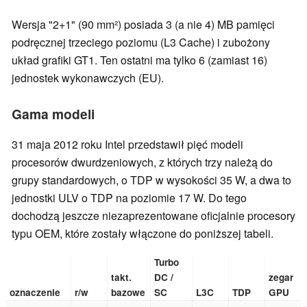
Wersja "2+1" (90 mm²) posiada 3 (a nie 4) MB pamięci
podręcznej trzeciego poziomu (L3 Cache) i zubożony
układ grafiki GT1. Ten ostatni ma tylko 6 (zamiast 16)
jednostek wykonawczych (EU).
Gama modeli
31 maja 2012 roku Intel przedstawił pięć modeli
procesorów dwurdzeniowych, z których trzy należą do
grupy standardowych, o TDP w wysokości 35 W, a dwa to
jednostki ULV o TDP na poziomie 17 W. Do tego
dochodzą jeszcze niezaprezentowane oficjalnie procesory
typu OEM, które zostały włączone do poniższej tabeli.
Turbo
takt.
DC /
zegar
oznaczenie
r/w
bazowe
SC
L3C
TDP
GPU