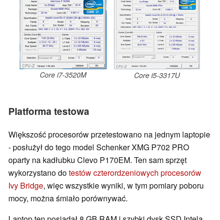
Core i7-3520M
Core i5-3317U
Platforma testowa
Większość procesorów przetestowano na jednym laptopie
- posłużył do tego model Schenker XMG P702 PRO
oparty na kadłubku Clevo P170EM. Ten sam sprzęt
wykorzystano do
testów czterordzeniowych procesorów
Ivy Bridge
, więc wszystkie wyniki, w tym pomiary poboru
mocy, można śmiało porównywać.
Laptop ten posiadał 8 GB RAM i szybki dysk SSD Intela,