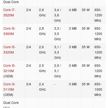
Dual Core
Core i7-
2/4
2,9
3,4 /
4 MB
35 W
650-
3520M
GHz
3,6
1250
GHz
MHz
Core i5-
2/4
2,8
3,3 /
3 MB
35 W
650-
3360M
GHz
3,5
1200
GHz
MHz
Core i5-
2/4
2,6
3,1 /
3 MB
35 W
650-
3320M
GHz
3,3
1200
GHz
MHz
Core i5-
2/4
2,5
2,9 /
3 MB
35 W
650-
3210M
GHz
3,1
1200
(OEM)
GHz
MHz
Core i3-
2/4
2,4
-
3 MB
35 W
650-
3110M
GHz
1000
(OEM)
MHz
Dual Core
ULV