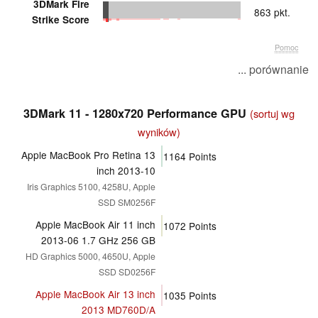
3DMark Fire
863 pkt.
Strike Score
Pomoc
... porównanie
3DMark 11 - 1280x720 Performance GPU
(sortuj wg
wyników)
Apple MacBook Pro Retina 13
1164
Points
inch 2013-10
Iris Graphics 5100, 4258U, Apple
SSD SM0256F
Apple MacBook Air 11 inch
1072
Points
2013-06 1.7 GHz 256 GB
HD Graphics 5000, 4650U, Apple
SSD SD0256F
Apple MacBook Air 13 inch
1035
Points
2013 MD760D/A