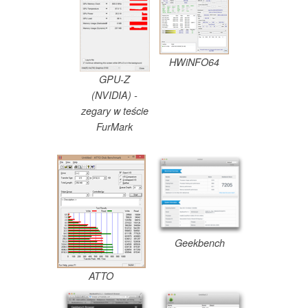
HWiNFO64
GPU-Z
(NVIDIA) -
zegary w teście
FurMark
Geekbench
ATTO