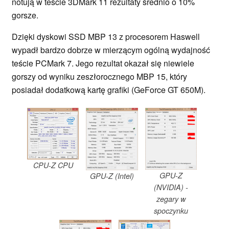
notują w teście 3DMark 11 rezultaty średnio o 10%
gorsze.
Dzięki dyskowi SSD MBP 13 z procesorem Haswell
wypadł bardzo dobrze w mierzącym ogólną wydajność
teście PCMark 7. Jego rezultat okazał się niewiele
gorszy od wyniku zeszłorocznego MBP 15, który
posiadał dodatkową kartę grafiki (GeForce GT 650M).
CPU-Z CPU
GPU-Z
GPU-Z (Intel)
(NVIDIA) -
zegary w
spoczynku