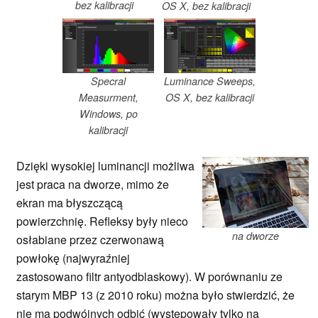
bez kalibracji
OS X, bez kalibracji
Specral
Luminance Sweeps,
Measurment,
OS X, bez kalibracji
Windows, po
kalibracji
Dzięki wysokiej luminancji możliwa
jest praca na dworze, mimo że
ekran ma błyszczącą
powierzchnię. Refleksy były nieco
na dworze
osłabiane przez czerwonawą
powłokę (najwyraźniej
zastosowano filtr antyodblaskowy). W porównaniu ze
starym MBP 13 (z 2010 roku) można było stwierdzić, że
nie ma podwójnych odbić (występowały tylko na