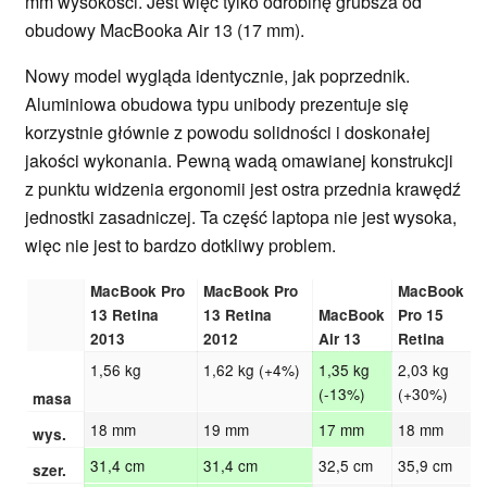
mm wysokości. Jest więc tylko odrobinę grubsza od
obudowy MacBooka Air 13 (17 mm).
Nowy model wygląda identycznie, jak poprzednik.
Aluminiowa obudowa typu unibody prezentuje się
korzystnie głównie z powodu solidności i doskonałej
jakości wykonania. Pewną wadą omawianej konstrukcji
z punktu widzenia ergonomii jest ostra przednia krawędź
jednostki zasadniczej. Ta część laptopa nie jest wysoka,
więc nie jest to bardzo dotkliwy problem.
MacBook Pro
MacBook Pro
MacBook
13 Retina
13 Retina
MacBook
Pro 15
2013
2012
Air 13
Retina
1,56 kg
1,62 kg (+4%)
1,35 kg
2,03 kg
(-13%)
(+30%)
masa
18 mm
19 mm
17 mm
18 mm
wys.
31,4 cm
31,4 cm
32,5 cm
35,9 cm
szer.