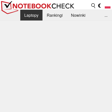
Laptopy
Rankingi
Nowinki
...
Biblioteka
Info
Szukajka recenzji