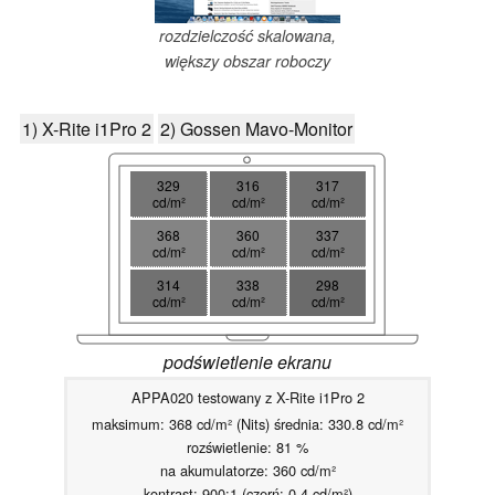
rozdzielczość skalowana,
większy obszar roboczy
1) X-Rite i1Pro 2
2) Gossen Mavo-Monitor
329
316
317
cd/m²
cd/m²
cd/m²
368
360
337
cd/m²
cd/m²
cd/m²
314
338
298
cd/m²
cd/m²
cd/m²
podświetlenie ekranu
APPA020 testowany z X-Rite i1Pro 2
maksimum: 368 cd/m² (Nits) średnia: 330.8 cd/m²
rozświetlenie: 81 %
na akumulatorze: 360 cd/m²
kontrast: 900:1 (czerń: 0.4 cd/m²)