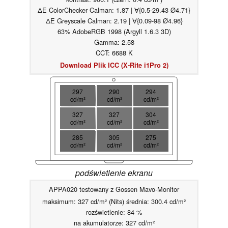
ΔE ColorChecker Calman: 1.87 | ∀{0.5-29.43 Ø4.71}
ΔE Greyscale Calman: 2.19 | ∀{0.09-98 Ø4.96}
63% AdobeRGB 1998 (Argyll 1.6.3 3D)
Gamma: 2.58
CCT: 6688 K
Download Plik ICC (X-Rite i1Pro 2)
297
290
294
cd/m²
cd/m²
cd/m²
327
327
304
cd/m²
cd/m²
cd/m²
285
305
275
cd/m²
cd/m²
cd/m²
podświetlenie ekranu
APPA020 testowany z Gossen Mavo-Monitor
maksimum: 327 cd/m² (Nits) średnia: 300.4 cd/m²
rozświetlenie: 84 %
na akumulatorze: 327 cd/m²