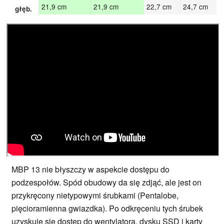
21,9 cm
21,9 cm
22,7 cm
24,7 cm
głęb.
MBP 13 nie błyszczy w aspekcie dostępu do
podzespołów. Spód obudowy da się zdjąć, ale jest on
przykręcony nietypowymi śrubkami (Pentalobe,
pięcioramienna gwiazdka). Po odkręceniu tych śrubek
uzyskuje się dostęp do wentylatora, dysku SSD i karty