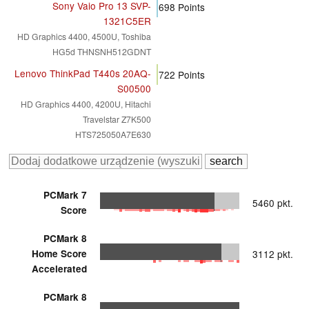
Sony Vaio Pro 13 SVP-
698
Points
1321C5ER
HD Graphics 4400, 4500U, Toshiba
HG5d THNSNH512GDNT
Lenovo ThinkPad T440s 20AQ-
722
Points
S00500
HD Graphics 4400, 4200U, Hitachi
Travelstar Z7K500
HTS725050A7E630
PCMark 7
5460 pkt.
Score
PCMark 8
Home Score
3112 pkt.
Accelerated
PCMark 8