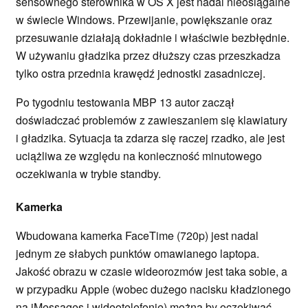
sensownego sterownika w OS X jest nadal nieosiągalne
w świecie Windows. Przewijanie, powiększanie oraz
przesuwanie działają dokładnie i właściwie bezbłędnie.
W używaniu gładzika przez dłuższy czas przeszkadza
tylko ostra przednia krawędź jednostki zasadniczej.
Po tygodniu testowania MBP 13 autor zaczął
doświadczać problemów z zawieszaniem się klawiatury
i gładzika. Sytuacja ta zdarza się raczej rzadko, ale jest
uciążliwa ze względu na konieczność minutowego
oczekiwania w trybie standby.
Kamerka
Wbudowana kamerka FaceTime (720p) jest nadal
jednym ze słabych punktów omawianego laptopa.
Jakość obrazu w czasie wideorozmów jest taka sobie, a
w przypadku Apple (wobec dużego nacisku kładzionego
na iMessages i wideotelefonię) można by oczekiwać