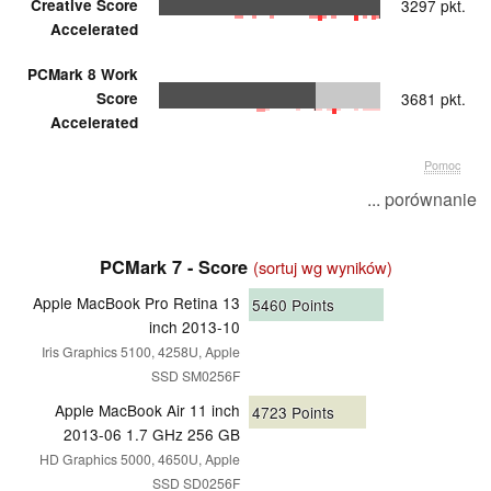
Creative Score
3297 pkt.
Accelerated
PCMark 8 Work
Score
3681 pkt.
Accelerated
Pomoc
... porównanie
PCMark 7 - Score
(sortuj wg wyników)
Apple MacBook Pro Retina 13
5460
Points
inch 2013-10
Iris Graphics 5100, 4258U, Apple
SSD SM0256F
Apple MacBook Air 11 inch
4723
Points
2013-06 1.7 GHz 256 GB
HD Graphics 5000, 4650U, Apple
SSD SD0256F