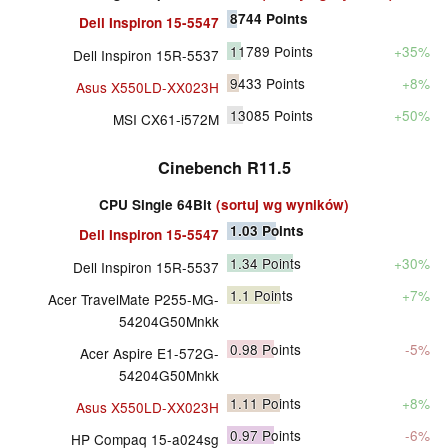
8744
Points
Dell Inspiron 15-5547
11789
Points
+35%
Dell Inspiron 15R-5537
9433
Points
+8%
Asus X550LD-XX023H
13085
Points
+50%
MSI CX61-i572M
Cinebench R11.5
CPU Single 64Bit
(sortuj wg wyników)
1.03
Points
Dell Inspiron 15-5547
1.34
Points
+30%
Dell Inspiron 15R-5537
1.1
Points
+7%
Acer TravelMate P255-MG-
54204G50Mnkk
0.98
Points
-5%
Acer Aspire E1-572G-
54204G50Mnkk
1.11
Points
+8%
Asus X550LD-XX023H
0.97
Points
-6%
HP Compaq 15-a024sg