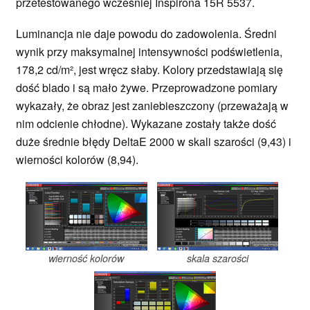
przetestowanego wcześniej Inspirona 15R 5537.
Luminancja nie daje powodu do zadowolenia. Średni
wynik przy maksymalnej intensywności podświetlenia,
178,2 cd/m², jest wręcz słaby. Kolory przedstawiają się
dość blado i są mało żywe. Przeprowadzone pomiary
wykazały, że obraz jest zaniebieszczony (przeważają w
nim odcienie chłodne). Wykazane zostały także dość
duże średnie błędy DeltaE 2000 w skali szarości (9,43) i
wierności kolorów (8,94).
wierność kolorów
skala szarości