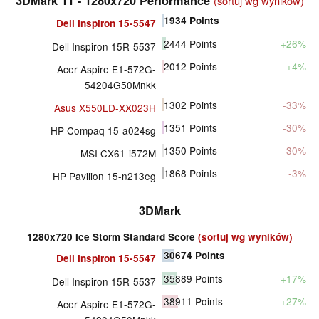
3DMark 11 - 1280x720 Performance
(sortuj wg wyników)
1934
Points
Dell Inspiron 15-5547
2444
Points
+26%
Dell Inspiron 15R-5537
2012
Points
+4%
Acer Aspire E1-572G-
54204G50Mnkk
1302
Points
-33%
Asus X550LD-XX023H
1351
Points
-30%
HP Compaq 15-a024sg
1350
Points
-30%
MSI CX61-i572M
1868
Points
-3%
HP Pavilion 15-n213eg
3DMark
1280x720 Ice Storm Standard Score
(sortuj wg wyników)
30674
Points
Dell Inspiron 15-5547
35889
Points
+17%
Dell Inspiron 15R-5537
38911
Points
+27%
Acer Aspire E1-572G-