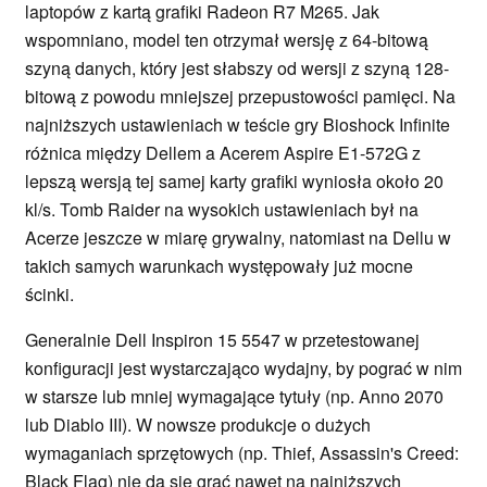
laptopów z kartą grafiki Radeon R7 M265. Jak
wspomniano, model ten otrzymał wersję z 64-bitową
szyną danych, który jest słabszy od wersji z szyną 128-
bitową z powodu mniejszej przepustowości pamięci. Na
najniższych ustawieniach w teście gry Bioshock Infinite
różnica między Dellem a Acerem Aspire E1-572G z
lepszą wersją tej samej karty grafiki wyniosła około 20
kl/s. Tomb Raider na wysokich ustawieniach był na
Acerze jeszcze w miarę grywalny, natomiast na Dellu w
takich samych warunkach występowały już mocne
ścinki.
Generalnie Dell Inspiron 15 5547 w przetestowanej
konfiguracji jest wystarczająco wydajny, by pograć w nim
w starsze lub mniej wymagające tytuły (np. Anno 2070
lub Diablo III). W nowsze produkcje o dużych
wymaganiach sprzętowych (np. Thief, Assassin's Creed:
Black Flag) nie da się grać nawet na najniższych