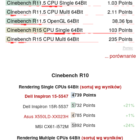
Cinebench R11.5 CPU Single 64Bit
1.03 Points
Cinebench R11.5 CPU Multi 64Bit
2.11 Points
Cinebench R11.5 OpenGL 64Bit
38.36 fps
Cinebench R15 CPU Single 64Bit
103 Points
Cinebench R15 CPU Multi 64Bit
235 Points
Pomoc
... porównanie
Cinebench R10
Rendering Single CPUs 64Bit
(sortuj wg wyników)
4739
Points
Dell Inspiron 15-5547
5732
Points
+21%
Dell Inspiron 15R-5537
4785
Points
+1%
Asus X550LD-XX023H
5892
Points
+24%
MSI CX61-i572M
Rendering Multiple CPUs 64Bit
(sortuj wg wyników)