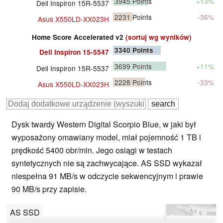
3945
Points
+13%
Dell Inspiron 15R-5537
2231
Points
-36%
Asus X550LD-XX023H
Home Score Accelerated v2
(sortuj wg wyników)
3340
Points
Dell Inspiron 15-5547
3699
Points
+11%
Dell Inspiron 15R-5537
2228
Points
-33%
Asus X550LD-XX023H
Dysk twardy Western Digital Scorpio Blue, w jaki był
wyposażony omawiany model, miał pojemność 1 TB i
prędkość 5400 obr/min. Jego osiągi w testach
syntetycznych nie są zachwycające. AS SSD wykazał
niespełna 91 MB/s w odczycie sekwencyjnym i prawie
90 MB/s przy zapisie.
AS SSD