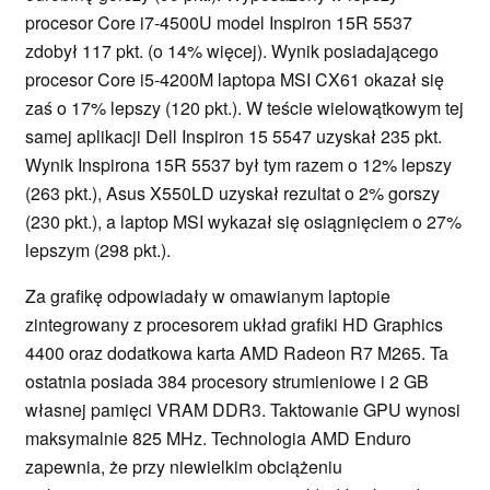
procesor Core i7-4500U model Inspiron 15R 5537
zdobył 117 pkt. (o 14% więcej). Wynik posiadającego
procesor Core i5-4200M laptopa MSI CX61 okazał się
zaś o 17% lepszy (120 pkt.). W teście wielowątkowym tej
samej aplikacji Dell Inspiron 15 5547 uzyskał 235 pkt.
Wynik Inspirona 15R 5537 był tym razem o 12% lepszy
(263 pkt.), Asus X550LD uzyskał rezultat o 2% gorszy
(230 pkt.), a laptop MSI wykazał się osiągnięciem o 27%
lepszym (298 pkt.).
Za grafikę odpowiadały w omawianym laptopie
zintegrowany z procesorem układ grafiki HD Graphics
4400 oraz dodatkowa karta AMD Radeon R7 M265. Ta
ostatnia posiada 384 procesory strumieniowe i 2 GB
własnej pamięci VRAM DDR3. Taktowanie GPU wynosi
maksymalnie 825 MHz. Technologia AMD Enduro
zapewnia, że przy niewielkim obciążeniu