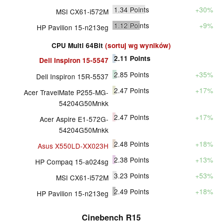
1.34
Points
+30%
MSI CX61-i572M
1.12
Points
+9%
HP Pavilion 15-n213eg
CPU Multi 64Bit
(sortuj wg wyników)
2.11
Points
Dell Inspiron 15-5547
2.85
Points
+35%
Dell Inspiron 15R-5537
2.47
Points
+17%
Acer TravelMate P255-MG-
54204G50Mnkk
2.47
Points
+17%
Acer Aspire E1-572G-
54204G50Mnkk
2.48
Points
+18%
Asus X550LD-XX023H
2.38
Points
+13%
HP Compaq 15-a024sg
3.23
Points
+53%
MSI CX61-i572M
2.49
Points
+18%
HP Pavilion 15-n213eg
Cinebench R15