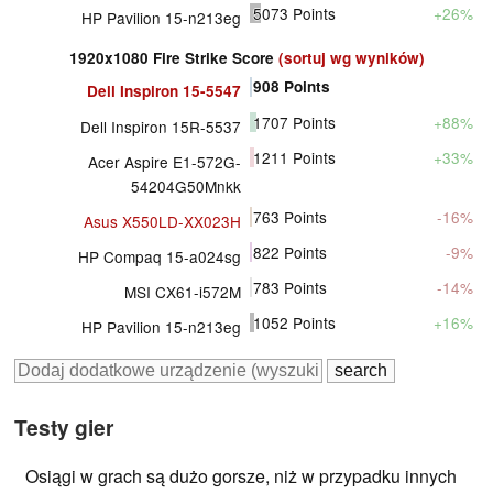
5073
Points
+26%
HP Pavilion 15-n213eg
1920x1080 Fire Strike Score
(sortuj wg wyników)
908
Points
Dell Inspiron 15-5547
1707
Points
+88%
Dell Inspiron 15R-5537
1211
Points
+33%
Acer Aspire E1-572G-
54204G50Mnkk
763
Points
-16%
Asus X550LD-XX023H
822
Points
-9%
HP Compaq 15-a024sg
783
Points
-14%
MSI CX61-i572M
1052
Points
+16%
HP Pavilion 15-n213eg
Testy gier
Osiągi w grach są dużo gorsze, niż w przypadku innych