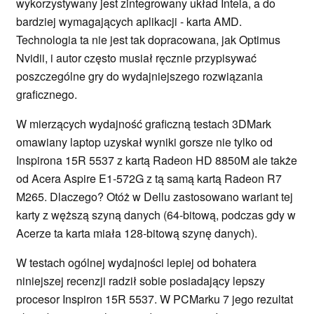
wykorzystywany jest zintegrowany układ Intela, a do
bardziej wymagających aplikacji - karta AMD.
Technologia ta nie jest tak dopracowana, jak Optimus
Nvidii, i autor często musiał ręcznie przypisywać
poszczególne gry do wydajniejszego rozwiązania
graficznego.
W mierzących wydajność graficzną testach 3DMark
omawiany laptop uzyskał wyniki gorsze nie tylko od
Inspirona 15R 5537 z kartą Radeon HD 8850M ale także
od Acera Aspire E1-572G z tą samą kartą Radeon R7
M265. Dlaczego? Otóż w Dellu zastosowano wariant tej
karty z węższą szyną danych (64-bitową, podczas gdy w
Acerze ta karta miała 128-bitową szynę danych).
W testach ogólnej wydajności lepiej od bohatera
niniejszej recenzji radził sobie posiadający lepszy
procesor Inspiron 15R 5537. W PCMarku 7 jego rezultat