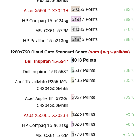
54204G50Mnkk
50055
Points
+63%
Asus X550LD-XX023H
51917
Points
+69%
HP Compaq 15-a024sg
43085
Points
+40%
MSI CX61-i572M
51645
Points
+68%
HP Pavilion 15-n213eg
1280x720 Cloud Gate Standard Score
(sortuj wg wyników)
4013
Points
Dell Inspiron 15-5547
5537
Points
+38%
Dell Inspiron 15R-5537
5435
Points
+35%
Acer TravelMate P255-MG-
54204G50Mnkk
5357
Points
+33%
Acer Aspire E1-572G-
54204G50Mnkk
4225
Points
+5%
Asus X550LD-XX023H
4323
Points
+8%
HP Compaq 15-a024sg
4773
Points
+19%
MSI CX61-i572M