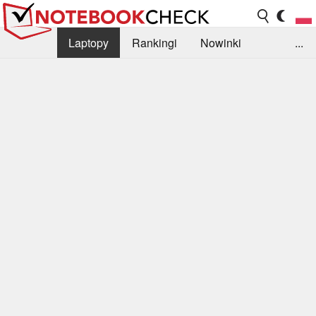
Laptopy
Rankingi
Nowinki
...
Biblioteka
Info
Szukajka recenzji