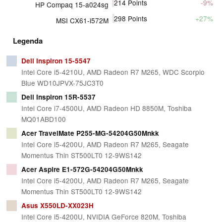
214
Points
-9%
HP Compaq 15-a024sg
298
Points
+27%
MSI CX61-i572M
Legenda
Dell Inspiron 15-5547
Intel Core i5-4210U, AMD Radeon R7 M265, WDC Scorpio
Blue WD10JPVX-75JC3T0
Dell Inspiron 15R-5537
Intel Core i7-4500U, AMD Radeon HD 8850M, Toshiba
MQ01ABD100
Acer TravelMate P255-MG-54204G50Mnkk
Intel Core i5-4200U, AMD Radeon R7 M265, Seagate
Momentus Thin ST500LT0 12-9WS142
Acer Aspire E1-572G-54204G50Mnkk
Intel Core i5-4200U, AMD Radeon R7 M265, Seagate
Momentus Thin ST500LT0 12-9WS142
Asus X550LD-XX023H
Intel Core i5-4200U, NVIDIA GeForce 820M, Toshiba