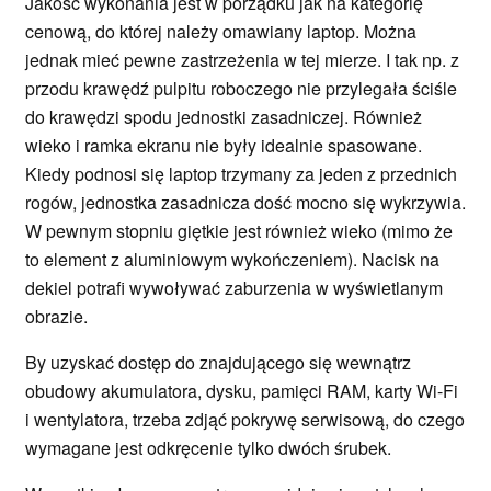
Jakość wykonania jest w porządku jak na kategorię
cenową, do której należy omawiany laptop. Można
jednak mieć pewne zastrzeżenia w tej mierze. I tak np. z
przodu krawędź pulpitu roboczego nie przylegała ściśle
do krawędzi spodu jednostki zasadniczej. Również
wieko i ramka ekranu nie były idealnie spasowane.
Kiedy podnosi się laptop trzymany za jeden z przednich
rogów, jednostka zasadnicza dość mocno się wykrzywia.
W pewnym stopniu giętkie jest również wieko (mimo że
to element z aluminiowym wykończeniem). Nacisk na
dekiel potrafi wywoływać zaburzenia w wyświetlanym
obrazie.
By uzyskać dostęp do znajdującego się wewnątrz
obudowy akumulatora, dysku, pamięci RAM, karty Wi-Fi
i wentylatora, trzeba zdjąć pokrywę serwisową, do czego
wymagane jest odkręcenie tylko dwóch śrubek.