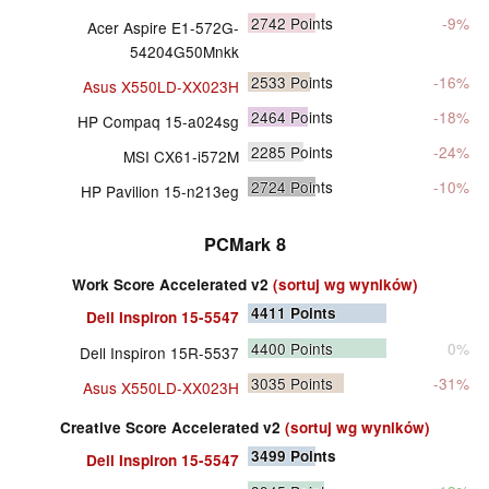
2742
Points
-9%
Acer Aspire E1-572G-
54204G50Mnkk
2533
Points
-16%
Asus X550LD-XX023H
2464
Points
-18%
HP Compaq 15-a024sg
2285
Points
-24%
MSI CX61-i572M
2724
Points
-10%
HP Pavilion 15-n213eg
PCMark 8
Work Score Accelerated v2
(sortuj wg wyników)
4411
Points
Dell Inspiron 15-5547
4400
Points
0%
Dell Inspiron 15R-5537
3035
Points
-31%
Asus X550LD-XX023H
Creative Score Accelerated v2
(sortuj wg wyników)
3499
Points
Dell Inspiron 15-5547