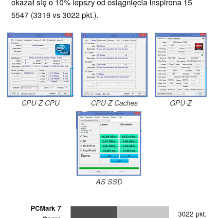
okazał się o 10% lepszy od osiągnięcia Inspirona 15
5547 (3319 vs 3022 pkt.).
CPU-Z CPU
CPU-Z Caches
GPU-Z
AS SSD
PCMark 7
3022 pkt.