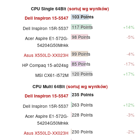
CPU Single 64Bit
(sortuj wg wyników)
103
Points
Dell Inspiron 15-5547
117
Points
+14%
Dell Inspiron 15R-5537
98
Points
-5%
Acer Aspire E1-572G-
54204G50Mnkk
99
Points
-4%
Asus X550LD-XX023H
85
Points
-17%
HP Compaq 15-a024sg
120
Points
+17%
MSI CX61-i572M
CPU Multi 64Bit
(sortuj wg wyników)
235
Points
Dell Inspiron 15-5547
263
Points
+12%
Dell Inspiron 15R-5537
228
Points
-3%
Acer Aspire E1-572G-
54204G50Mnkk
230
Points
-2%
Asus X550LD-XX023H