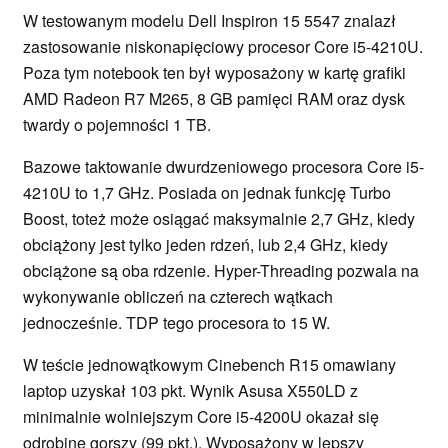
W testowanym modelu Dell Inspiron 15 5547 znalazł
zastosowanie niskonapięciowy procesor Core i5-4210U.
Poza tym notebook ten był wyposażony w kartę grafiki
AMD Radeon R7 M265, 8 GB pamięci RAM oraz dysk
twardy o pojemności 1 TB.
Bazowe taktowanie dwurdzeniowego procesora Core i5-
4210U to 1,7 GHz. Posiada on jednak funkcję Turbo
Boost, toteż może osiągać maksymalnie 2,7 GHz, kiedy
obciążony jest tylko jeden rdzeń, lub 2,4 GHz, kiedy
obciążone są oba rdzenie. Hyper-Threading pozwala na
wykonywanie obliczeń na czterech wątkach
jednocześnie. TDP tego procesora to 15 W.
W teście jednowątkowym Cinebench R15 omawiany
laptop uzyskał 103 pkt. Wynik Asusa X550LD z
minimalnie wolniejszym Core i5-4200U okazał się
odrobinę gorszy (99 pkt.). Wyposażony w lepszy