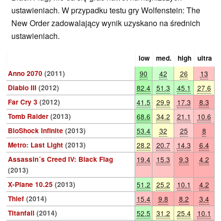
ustawieniach. W przypadku testu gry Wolfenstein: The
New Order zadowalający wynik uzyskano na średnich
ustawieniach.
low
med.
high
ultra
Anno 2070
(2011)
90
42
26
13
Diablo III
(2012)
82.4
51.3
45.1
27.6
Far Cry 3
(2012)
41.5
29.9
17.3
8.3
Tomb Raider
(2013)
68.6
34.2
21.1
10.6
BioShock Infinite
(2013)
53.4
32
25
8
Metro: Last Light
(2013)
28.2
20.7
14.3
6.4
Assassin´s Creed IV: Black Flag
19.4
15.3
9.3
4.2
(2013)
X-Plane 10.25
(2013)
51.2
25.2
10.1
4.2
Thief
(2014)
15.4
9.8
8.2
3.4
Titanfall
(2014)
52.5
31.2
25.4
10.1