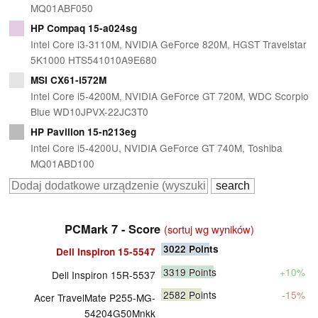
MQ01ABF050
HP Compaq 15-a024sg
Intel Core i3-3110M, NVIDIA GeForce 820M, HGST Travelstar
5K1000 HTS541010A9E680
MSI CX61-i572M
Intel Core i5-4200M, NVIDIA GeForce GT 720M, WDC Scorpio
Blue WD10JPVX-22JC3T0
HP Pavilion 15-n213eg
Intel Core i5-4200U, NVIDIA GeForce GT 740M, Toshiba
MQ01ABD100
PCMark 7 - Score
(sortuj wg wyników)
3022
Points
Dell Inspiron 15-5547
3319
Points
+10%
Dell Inspiron 15R-5537
2582
Points
-15%
Acer TravelMate P255-MG-
54204G50Mnkk