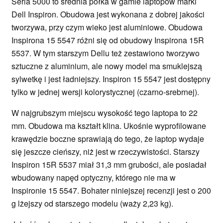
Seria 5000 to średnia półka w gamie laptopów marki
Dell Inspiron. Obudowa jest wykonana z dobrej jakości
tworzywa, przy czym wieko jest aluminiowe. Obudowa
Inspirona 15 5547 różni się od obudowy Inspirona 15R
5537. W tym starszym Dellu też zestawiono tworzywo
sztuczne z aluminium, ale nowy model ma smuklejszą
sylwetkę i jest ładniejszy. Inspiron 15 5547 jest dostępny
tylko w jednej wersji kolorystycznej (czarno-srebrnej).
W najgrubszym miejscu wysokość tego laptopa to 22
mm. Obudowa ma kształt klina. Ukośnie wyprofilowane
krawędzie boczne sprawiają do tego, że laptop wydaje
się jeszcze cieńszy, niż jest w rzeczywistości. Starszy
Inspiron 15R 5537 miał 31,3 mm grubości, ale posiadał
wbudowany napęd optyczny, którego nie ma w
Inspironie 15 5547. Bohater niniejszej recenzji jest o 200
g lżejszy od starszego modelu (waży 2,23 kg).