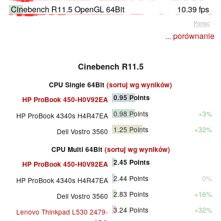
Cinebench R11.5 OpenGL 64Bit
10.39 fps
Pomoc
... porównanie
Cinebench R11.5
CPU Single 64Bit
(sortuj wg wyników)
0.95
Points
HP ProBook 450-H0V92EA
0.98
Points
+3%
HP ProBook 4340s H4R47EA
1.25
Points
+32%
Dell Vostro 3560
CPU Multi 64Bit
(sortuj wg wyników)
2.45
Points
HP ProBook 450-H0V92EA
2.44
Points
0%
HP ProBook 4340s H4R47EA
2.83
Points
+16%
Dell Vostro 3560
3.24
Points
+32%
Lenovo Thinkpad L530 2479-