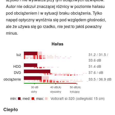
Autor nie odczuł znaczącej różnicy w poziomie hałasu
pod obciążeniem i w sytuacji braku obciążenia. Tylko
napęd optyczny wyróżnia się pod względem głośności,
ale że używa się go rzadko, nie jest to jakiś poważny
minus.
Hałas
luz
31.2 / 31.5 /
33.6 dB
HDD
31.4 dB
DVD
37.6 / dB
obciążenie
33.5 / 36.9 dB
30 dB
40 dB(A)
50 dB(A)
cichy
słyszalny
irytujący
min:
, med:
, max:
Voltcraft sl-320 (odległość 15 cm)
Ciepło