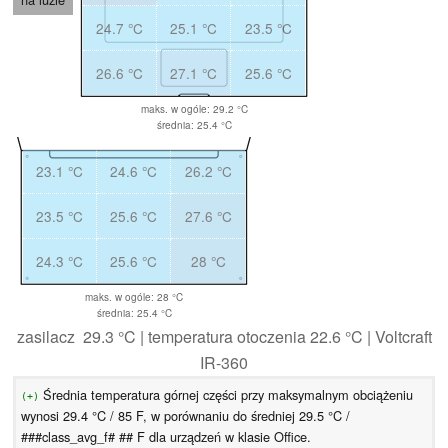
24.7 °C
25.1 °C
23.5 °C
26.6 °C
27.1 °C
25.6 °C
maks. w ogóle: 29.2 °C
średnia: 25.4 °C
23.1 °C
24.6 °C
26.2 °C
23.5 °C
25.6 °C
27.6 °C
24.3 °C
25.6 °C
28 °C
maks. w ogóle: 28 °C
średnia: 25.4 °C
zasilacz 29.3 °C | temperatura otoczenia 22.6 °C | Voltcraft
IR-360
Średnia temperatura górnej części przy maksymalnym obciążeniu
(+)
wynosi 29.4 °C / 85 F, w porównaniu do średniej 29.5 °C /
###class_avg_f# ## F dla urządzeń w klasie Office.