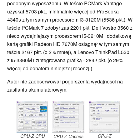
podobnym wyposażeniu. W teście PCMark Vantage
uzyskał 5703 pkt., minimalnie więcej od ProBooka
4340s z tym samym procesorem i3-3120M (5536 pkt.). W
teście PCMark 7 zdobył zaś 2201 pkt. Dell Vostro 3560 z
nieco wydajniejszym procesorem i5-3210M i dodatkową
kartą grafiki Radeon HD 7670M osiągnął w tym samym
teście 2167 pkt. (o 2% mniej), a Lenovo ThinkPad L530
z i5-3360M i zintegrowaną grafiką - 2842 pkt. (o 29%
więcej od bohatera niniejszej recenzji).
Autor nie zaobserwował pogorszenia wydajności na
zasilaniu akumulatorowym.
CPU-Z CPU
CPU-Z
CPU-Z Caches