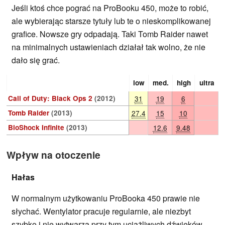
Jeśli ktoś chce pograć na ProBooku 450, może to robić,
ale wybierając starsze tytuły lub te o nieskomplikowanej
grafice. Nowsze gry odpadają. Taki Tomb Raider nawet
na minimalnych ustawieniach działał tak wolno, że nie
dało się grać.
low
med.
high
ultra
Call of Duty: Black Ops 2
(2012)
31
19
6
Tomb Raider
(2013)
27.4
15
10
BioShock Infinite
(2013)
12.6
9.48
Wpływ na otoczenie
Hałas
W normalnym użytkowaniu ProBooka 450 prawie nie
słychać. Wentylator pracuje regularnie, ale niezbyt
szybko i nie wytwarza przy tym uciążliwych dźwięków.