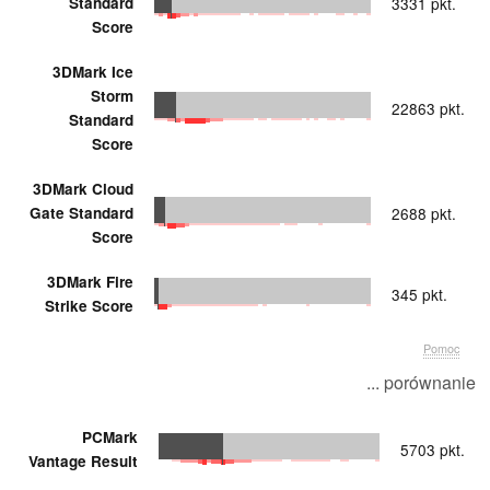
Standard
3331 pkt.
Score
3DMark Ice
Storm
22863 pkt.
Standard
Score
3DMark Cloud
Gate Standard
2688 pkt.
Score
3DMark Fire
345 pkt.
Strike Score
Pomoc
... porównanie
PCMark
5703 pkt.
Vantage Result