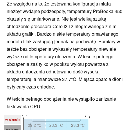
Ze względu na to, że testowana konfiguracja miała
niezbyt wydajne podzespoły, temperatury ProBooka 450
okazały się umiarkowane. Nie jest wielką sztuką
chłodzenie procesora Core i3 i zintegrowanego z nim
układu grafiki. Bardzo niskie temperatury omawianego
modelu i tak zasługują jednak na pochwałę. Pomiary w
teście bez obciążenia wykazały temperatury niewiele
wyższe od temperatury otoczenia. W teście pełnego
obciążenia zaś tylko w pobliżu wylotu powietrza z
układu chłodzenia odnotowano dość wysoką
temperaturę, a mianowicie 37,7°C. Miejsca oparcia dłoni
były cały czas chłodne.
W teście pełnego obciążenia nie wystąpiło zaniżanie
taktowania CPU.
w stresie
29.2 °C
23.3 °C
23.3 °C
na luzie