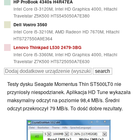
HP ProBook 4340s H4R47EA
Intel Core i3-3120M, Intel HD Graphics 4000, Hitachi
Travelstar Z5K500 HTS545050A7E380
Dell Vostro 3560
Intel Core i5-3210M, AMD Radeon HD 7670M, Hitachi
HTS727550A9E364
Lenovo Thinkpad L530 2479-3BG
Intel Core i5-3360M, Intel HD Graphics 4000, Hitachi
Travelstar Z7K500 HTS725050A7E630
Testy dysku Seagate Momentus Thin ST500LT0 nie
przyniosły niespodzianek. Aplikacja HD Tune wykazała
maksymalny odczyt na poziomie 98,4 MB/s. Średni
odczyt przekroczył 79 MB/s. To dość dobre rezultaty.