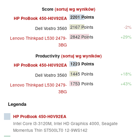
Score
(sortuj wg wyników)
2201
Points
HP ProBook 450-H0V92EA
2167
Points
-2%
Dell Vostro 3560
2842
Points
+29%
Lenovo Thinkpad L530 2479-
3BG
Productivity
(sortuj wg wyników)
1223
Points
HP ProBook 450-H0V92EA
1445
Points
+18%
Dell Vostro 3560
1753
Points
+43%
Lenovo Thinkpad L530 2479-
3BG
Legenda
HP ProBook 450-H0V92EA
Intel Core i3-3120M, Intel HD Graphics 4000, Seagate
Momentus Thin ST500LT0 12-9WS142