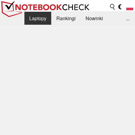
Laptopy
Rankingi
Nowinki
...
Biblioteka
Info
Szukajka recenzji