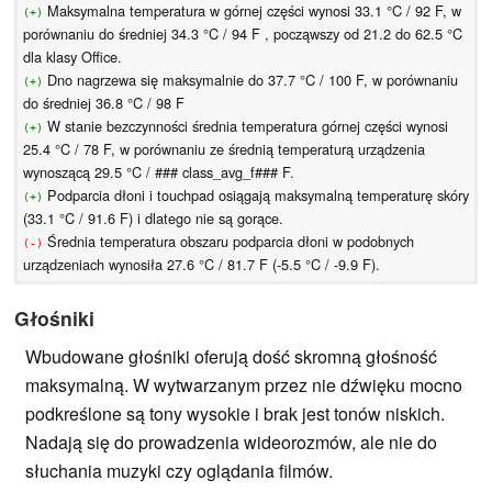
Maksymalna temperatura w górnej części wynosi 33.1 °C / 92 F, w
(+)
porównaniu do średniej 34.3 °C / 94 F , począwszy od 21.2 do 62.5 °C
dla klasy Office.
Dno nagrzewa się maksymalnie do 37.7 °C / 100 F, w porównaniu
(+)
do średniej 36.8 °C / 98 F
W stanie bezczynności średnia temperatura górnej części wynosi
(+)
25.4 °C / 78 F, w porównaniu ze średnią temperaturą urządzenia
wynoszącą 29.5 °C / ### class_avg_f### F.
Podparcia dłoni i touchpad osiągają maksymalną temperaturę skóry
(+)
(33.1 °C / 91.6 F) i dlatego nie są gorące.
Średnia temperatura obszaru podparcia dłoni w podobnych
(-)
urządzeniach wynosiła 27.6 °C / 81.7 F (-5.5 °C / -9.9 F).
Głośniki
Wbudowane głośniki oferują dość skromną głośność
maksymalną. W wytwarzanym przez nie dźwięku mocno
podkreślone są tony wysokie i brak jest tonów niskich.
Nadają się do prowadzenia wideorozmów, ale nie do
słuchania muzyki czy oglądania filmów.