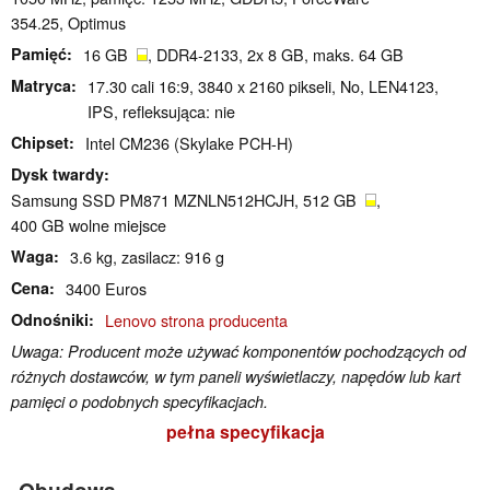
354.25, Optimus
Pamięć
16 GB
, DDR4-2133, 2x 8 GB, maks. 64 GB
Matryca
17.30 cali 16:9, 3840 x 2160 pikseli, No, LEN4123,
IPS, refleksująca: nie
Chipset
Intel CM236 (Skylake PCH-H)
Dysk twardy
Samsung SSD PM871 MZNLN512HCJH, 512 GB
,
400 GB wolne miejsce
Waga
3.6 kg, zasilacz: 916 g
Cena
3400 Euros
Odnośniki
Lenovo strona producenta
Uwaga: Producent może używać komponentów pochodzących od
różnych dostawców, w tym paneli wyświetlaczy, napędów lub kart
pamięci o podobnych specyfikacjach.
pełna specyfikacja
Obudowa