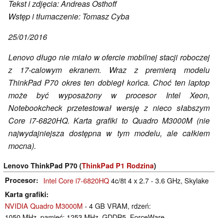
Tekst i zdjęcia: Andreas Osthoff
Wstęp i tłumaczenie: Tomasz Cyba
25/01/2016
Lenovo długo nie miało w ofercie mobilnej stacji roboczej
z 17-calowym ekranem. Wraz z premierą modelu
ThinkPad P70 okres ten dobiegł końca. Choć ten laptop
może być wyposażony w procesor Intel Xeon,
Notebookcheck przetestował wersję z nieco słabszym
Core i7-6820HQ. Karta grafiki to Quadro M3000M (nie
najwydajniejsza dostępna w tym modelu, ale całkiem
mocna).
Lenovo ThinkPad P70 (
ThinkPad P1 Rodzina
)
Procesor
Intel Core i7-6820HQ
4c/8t 4 x 2.7 - 3.6 GHz, Skylake
Karta grafiki
NVIDIA Quadro M3000M
- 4 GB VRAM, rdzeń:
1050 MHz, pamięć: 1253 MHz, GDDR5, ForceWare