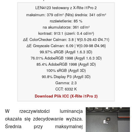
LEN4123 testowany z X-Rite i1Pro 2
maksimum: 379 cd/m² (Nits) średnia: 341 cd/m²
rozświetlenie: 85 %
na akumulatorze: 361 cd/m²
kontrast: 913:1 (czerń: 0.4 cd/m²)
ΔE ColorChecker Calman: 3.8 | ∀{0.5-29.43 Ø4.71}
ΔE Greyscale Calman: 6.09 | ∀{0.09-98 Ø4.96}
99.97% sRGB (Argyll 1.6.3 3D)
76.01% AdobeRGB 1998 (Argyll 1.6.3 3D)
85.4% AdobeRGB 1998 (Argyll 3D)
100% sRGB (Argyll 3D)
90.8% Display P3 (Argyll 3D)
Gamma: 2.3
CCT: 6332 K
Download Plik ICC (X-Rite i1Pro 2)
W rzeczywistości luminancja
okazała się zdecydowanie wyższa.
Średnia przy maksymalnej