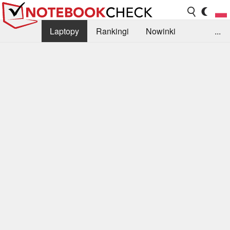
Laptopy
Rankingi
Nowinki
...
Biblioteka
Info
Szukajka recenzji