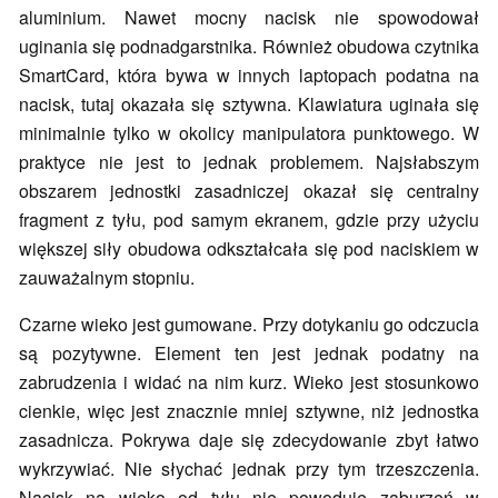
aluminium. Nawet mocny nacisk nie spowodował
uginania się podnadgarstnika. Również obudowa czytnika
SmartCard, która bywa w innych laptopach podatna na
nacisk, tutaj okazała się sztywna. Klawiatura uginała się
minimalnie tylko w okolicy manipulatora punktowego. W
praktyce nie jest to jednak problemem. Najsłabszym
obszarem jednostki zasadniczej okazał się centralny
fragment z tyłu, pod samym ekranem, gdzie przy użyciu
większej siły obudowa odkształcała się pod naciskiem w
zauważalnym stopniu.
Czarne wieko jest gumowane. Przy dotykaniu go odczucia
są pozytywne. Element ten jest jednak podatny na
zabrudzenia i widać na nim kurz. Wieko jest stosunkowo
cienkie, więc jest znacznie mniej sztywne, niż jednostka
zasadnicza. Pokrywa daje się zdecydowanie zbyt łatwo
wykrzywiać. Nie słychać jednak przy tym trzeszczenia.
Nacisk na wieko od tyłu nie powoduje zaburzeń w