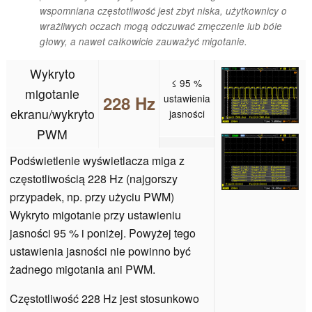
wspomniana częstotliwość jest zbyt niska, użytkownicy o
wrażliwych oczach mogą odczuwać zmęczenie lub bóle
głowy, a nawet całkowicie zauważyć migotanie.
Wykryto
≤ 95 %
migotanie
228 Hz
ustawienia
ekranu/wykryto
jasności
PWM
Podświetlenie wyświetlacza miga z
częstotliwością 228 Hz (najgorszy
przypadek, np. przy użyciu PWM)
Wykryto migotanie przy ustawieniu
jasności 95 % i poniżej. Powyżej tego
ustawienia jasności nie powinno być
żadnego migotania ani PWM.
Częstotliwość 228 Hz jest stosunkowo