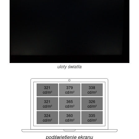
uloty światła
321
379
338
cd/m²
cd/m²
cd/m²
321
365
326
cd/m²
cd/m²
cd/m²
324
360
335
cd/m²
cd/m²
cd/m²
podświetlenie ekranu