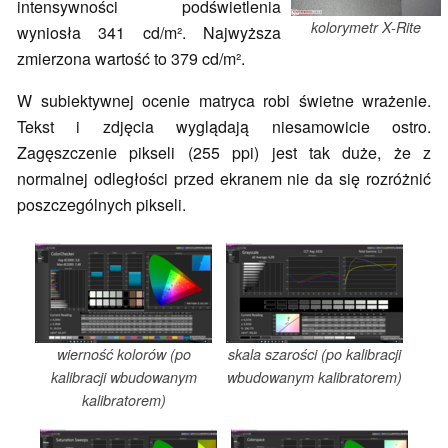
intensywności podświetlenia
kolorymetr X-Rite
wyniosła 341 cd/m². Najwyższa
zmierzona wartość to 379 cd/m².
W subiektywnej ocenie matryca robi świetne wrażenie.
Tekst i zdjęcia wyglądają niesamowicie ostro.
Zagęszczenie pikseli (255 ppi) jest tak duże, że z
normalnej odległości przed ekranem nie da się rozróżnić
poszczególnych pikseli.
wierność kolorów (po
skala szarości (po kalibracji
kalibracji wbudowanym
wbudowanym kalibratorem)
kalibratorem)