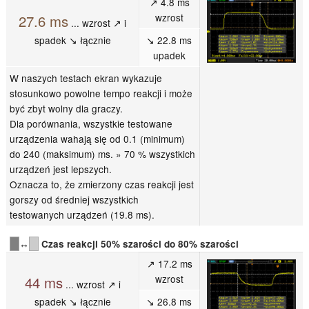
↗ 4.8 ms
wzrost
27.6 ms
... wzrost ↗ i
spadek ↘ łącznie
↘ 22.8 ms
upadek
W naszych testach ekran wykazuje
stosunkowo powolne tempo reakcji i może
być zbyt wolny dla graczy.
Dla porównania, wszystkie testowane
urządzenia wahają się od 0.1 (minimum)
do 240 (maksimum) ms. » 70 % wszystkich
urządzeń jest lepszych.
Oznacza to, że zmierzony czas reakcji jest
gorszy od średniej wszystkich
testowanych urządzeń (19.8 ms).
↔
Czas reakcji 50% szarości do 80% szarości
↗ 17.2 ms
wzrost
44 ms
... wzrost ↗ i
spadek ↘ łącznie
↘ 26.8 ms