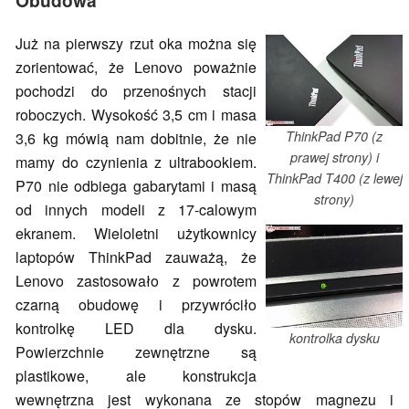
Już na pierwszy rzut oka można się
zorientować, że Lenovo poważnie
pochodzi do przenośnych stacji
roboczych. Wysokość 3,5 cm i masa
ThinkPad P70 (z
3,6 kg mówią nam dobitnie, że nie
prawej strony) i
mamy do czynienia z ultrabookiem.
ThinkPad T400 (z lewej
P70 nie odbiega gabarytami i masą
strony)
od innych modeli z 17-calowym
ekranem. Wieloletni użytkownicy
laptopów ThinkPad zauważą, że
Lenovo zastosowało z powrotem
czarną obudowę i przywróciło
kontrolkę LED dla dysku.
kontrolka dysku
Powierzchnie zewnętrzne są
plastikowe, ale konstrukcja
wewnętrzna jest wykonana ze stopów magnezu i