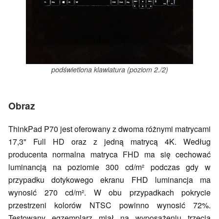
podświetlona klawiatura (poziom 2./2)
Obraz
ThinkPad P70 jest oferowany z dwoma różnymi matrycami
17,3" Full HD oraz z jedną matrycą 4K. Według
producenta normalna matryca FHD ma się cechować
luminancją na poziomie 300 cd/m² podczas gdy w
przypadku dotykowego ekranu FHD luminancja ma
wynosić 270 cd/m². W obu przypadkach pokrycie
przestrzeni kolorów NTSC powinno wynosić 72%.
Testowany egzemplarz miał na wyposażeniu trzecią