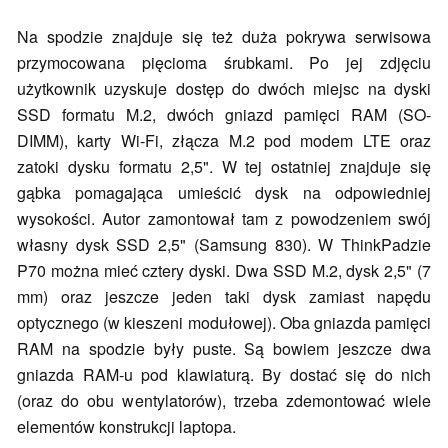
Na spodzie znajduje się też duża pokrywa serwisowa
przymocowana pięcioma śrubkami. Po jej zdjęciu
użytkownik uzyskuje dostęp do dwóch miejsc na dyski
SSD formatu M.2, dwóch gniazd pamięci RAM (SO-
DIMM), karty Wi-Fi, złącza M.2 pod modem LTE oraz
zatoki dysku formatu 2,5". W tej ostatniej znajduje się
gąbka pomagająca umieścić dysk na odpowiedniej
wysokości. Autor zamontował tam z powodzeniem swój
własny dysk SSD 2,5" (Samsung 830). W ThinkPadzie
P70 można mieć cztery dyski. Dwa SSD M.2, dysk 2,5" (7
mm) oraz jeszcze jeden taki dysk zamiast napędu
optycznego (w kieszeni modułowej). Oba gniazda pamięci
RAM na spodzie były puste. Są bowiem jeszcze dwa
gniazda RAM-u pod klawiaturą. By dostać się do nich
(oraz do obu wentylatorów), trzeba zdemontować wiele
elementów konstrukcji laptopa.