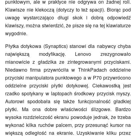
punktowym, ale w praktyce nie odgrywa on żadnej roli.
Klawisze nie klekoczą (dotyczy to też spacji). Biorąc pod
uwagę wystarczająco długi skok i dobrą odpowiedź
klawiszy, można stwierdzić, że pisze się na tej klawiaturze
wygodnie.
Płytka dotykowa (Synaptics) stanowi dla nabywcy chyba
największą modyfikację. Lenovo zrezygnowało
mianowicie z gładzika ze zintegrowanymi przyciskami.
Niedawno firma przywróciła w ThinkPadach oddzielne
przyciski manipulatora punktowego a w P70 przywrócono
oddzielne przyciski płytki dotykowej. Ciekawostką jest
rzadko spotykany w laptopach środkowy przycisk myszy.
Autorowi spodobała się także funkcjonalność gładkiej
płytki. Ma ona dobre właściwości ślizgowe. Bardzo
wysoka rozdzielczość ekranu powoduje jednak, że trzeba
wykonać kilka ruchów palcem, przy przesunąć kursor na
większą odległość na ekranie. Uzyskiwanie kliku przez