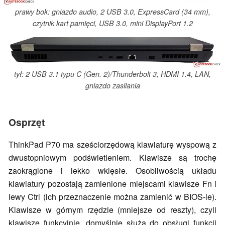
prawy bok: gniazdo audio, 2 USB 3.0, ExpressCard (34 mm),
czytnik kart pamięci, USB 3.0, mini DisplayPort 1.2
tył: 2 USB 3.1 typu C (Gen. 2)/Thunderbolt 3, HDMI 1.4, LAN,
gniazdo zasilania
Osprzęt
ThinkPad P70 ma sześciorzędową klawiaturę wyspową z
dwustopniowym podświetleniem. Klawisze są trochę
zaokrąglone i lekko wklęsłe. Osobliwością układu
klawiatury pozostają zamienione miejscami klawisze Fn i
lewy Ctrl (ich przeznaczenie można zamienić w BIOS-ie).
Klawisze w górnym rzędzie (mniejsze od reszty), czyli
klawisze funkcyjnie, domyślnie służą do obsługi funkcji