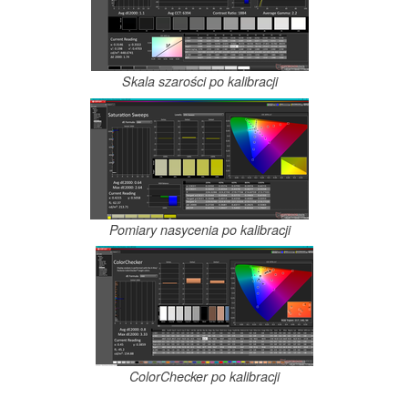
Skala szarości po kalibracji
Pomiary nasycenia po kalibracji
ColorChecker po kalibracji