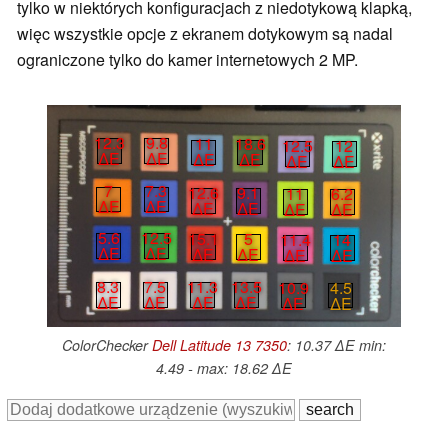
tylko w niektórych konfiguracjach z niedotykową klapką,
więc wszystkie opcje z ekranem dotykowym są nadal
ograniczone tylko do kamer internetowych 2 MP.
12.3
9.8
11
18.6
12.5
12
∆E
∆E
∆E
∆E
∆E
∆E
7
7.3
12.6
9.1
11
6.2
∆E
∆E
∆E
∆E
∆E
∆E
5.6
12.5
15.1
5
11.4
14
∆E
∆E
∆E
∆E
∆E
∆E
8.3
7.5
11.3
13.5
10.9
4.5
∆E
∆E
∆E
∆E
∆E
∆E
ColorChecker
Dell Latitude 13 7350
: 10.37 ∆E min:
4.49 - max: 18.62 ∆E