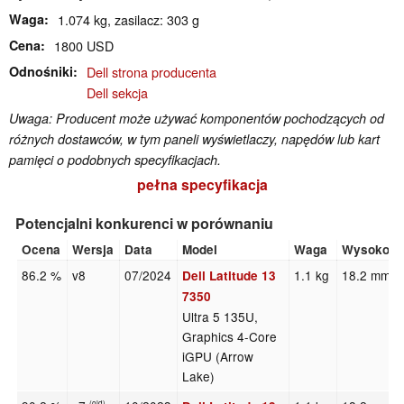
Waga
1.074 kg, zasilacz: 303 g
Cena
1800 USD
Odnośniki
Dell strona producenta
Dell sekcja
Uwaga: Producent może używać komponentów pochodzących od
różnych dostawców, w tym paneli wyświetlaczy, napędów lub kart
pamięci o podobnych specyfikacjach.
pełna specyfikacja
Potencjalni konkurenci w porównaniu
Ocena
Wersja
Data
Model
Waga
Wysokoś
86.2 %
v8
07/2024
1.1 kg
18.2 mm
Dell Latitude 13
7350
Ultra 5 135U,
Graphics 4-Core
iGPU (Arrow
Lake)
(old)