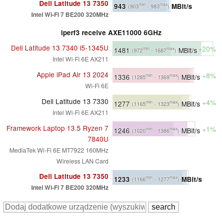
Dell Latitude 13 7350
943
MBit/s
min
max
(903
- 983
)
Intel Wi-Fi 7 BE200 320MHz
iperf3 receive AXE11000 6GHz
Dell Latitude 13 7340 i5-1345U
+20%
1481
MBit/s
min
max
(972
- 1687
)
Intel Wi-Fi 6E AX211
Apple iPad Air 13 2024
+8%
1336
MBit/s
min
max
(1285
- 1369
)
Wi-Fi 6E
Dell Latitude 13 7330
+4%
1277
MBit/s
min
max
(1165
- 1323
)
Intel Wi-Fi 6E AX211
Framework Laptop 13.5 Ryzen 7
+1%
1246
MBit/s
min
max
(1020
- 1386
)
7840U
MediaTek Wi-Fi 6E MT7922 160MHz
Wireless LAN Card
Dell Latitude 13 7350
1233
MBit/s
min
max
(1166
- 1277
)
Intel Wi-Fi 7 BE200 320MHz