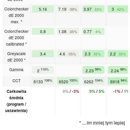
Colorchecker
5.16
7.19
3.97
3
-39%
23%
42%
dE 2000
max. *
Colorchecker
0.8
1.08
0.77
-35%
4%
dE 2000
calibrated *
Greyscale
3.4
4.6
2.3
2.2
-35%
32%
35%
dE 2000 *
Gamma
110%
99%
98%
2
2.23
2.24
CCT
106%
100%
104%
94%
6133
6520
6262
6918
Całkowita
0%
/
-3%
5%
/
5%
-1%
/
1%
średnia
(program /
ustawienia)
* ... im mniej tym lepiej