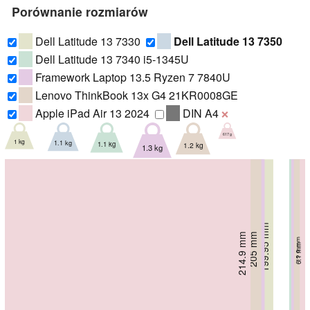
Porównanie rozmiarów
Dell Latitude 13 7330
Dell Latitude 13 7350
Dell Latitude 13 7340 i5-1345U
Framework Laptop 13.5 Ryzen 7 7840U
Lenovo ThinkBook 13x G4 21KR0008GE
Apple iPad Air 13 2024
DIN A4
❌
617 g
1 kg
1.1 kg
1.1 kg
1.2 kg
1.3 kg
199.95 mm
205 mm
214.9 mm
16.96 mm
211 mm
211 mm
228.98 mm
12.9 mm
18.2 mm
18.2 mm
6.1 mm
15.85 mm