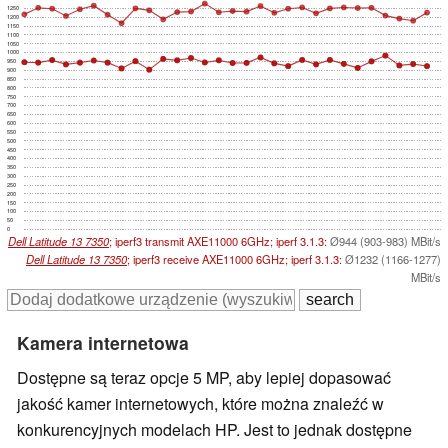
1250
1200
1150
1100
1050
1000
950
900
850
800
750
700
650
600
550
500
450
400
350
300
250
200
150
100
50
0
Dell Latitude 13 7350
; iperf3 transmit AXE11000 6GHz; iperf 3.1.3:
Ø944 (903-983) MBit/s
Dell Latitude 13 7350
; iperf3 receive AXE11000 6GHz; iperf 3.1.3:
Ø1232 (1166-1277)
MBit/s
Kamera internetowa
Dostępne są teraz opcje 5 MP, aby lepiej dopasować
jakość kamer internetowych, które można znaleźć w
konkurencyjnych modelach HP. Jest to jednak dostępne