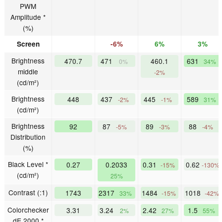
PWM
Amplitude *
(%)
Screen
-6%
6%
3%
Brightness
470.7
471
460.1
631
0%
34%
middle
-2%
(cd/m²)
Brightness
448
437
445
589
-2%
-1%
31%
(cd/m²)
Brightness
92
87
89
88
-5%
-3%
-4%
Distribution
(%)
Black Level *
0.27
0.2033
0.31
0.62
-15%
-130%
(cd/m²)
25%
Contrast (:1)
1743
2317
1484
1018
33%
-15%
-42%
Colorchecker
3.31
3.24
2.42
1.5
2%
27%
55%
dE 2000 *