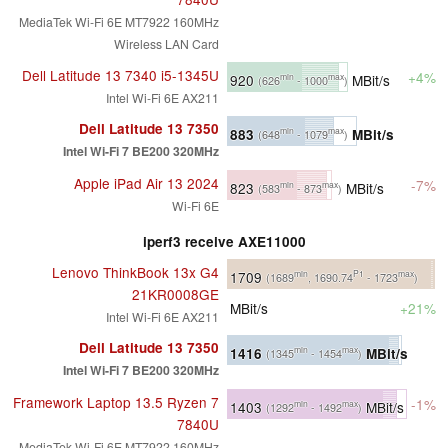
MediaTek Wi-Fi 6E MT7922 160MHz
Wireless LAN Card
Dell Latitude 13 7340 i5-1345U
+4%
920
MBit/s
min
max
(626
- 1000
)
Intel Wi-Fi 6E AX211
Dell Latitude 13 7350
883
MBit/s
min
max
(648
- 1079
)
Intel Wi-Fi 7 BE200 320MHz
Apple iPad Air 13 2024
-7%
823
MBit/s
min
max
(583
- 873
)
Wi-Fi 6E
iperf3 receive AXE11000
Lenovo ThinkBook 13x G4
1709
min
P1
max
(1689
, 1690.74
- 1723
)
21KR0008GE
MBit/s
+21%
Intel Wi-Fi 6E AX211
Dell Latitude 13 7350
1416
MBit/s
min
max
(1345
- 1454
)
Intel Wi-Fi 7 BE200 320MHz
Framework Laptop 13.5 Ryzen 7
-1%
1403
MBit/s
min
max
(1292
- 1492
)
7840U
MediaTek Wi-Fi 6E MT7922 160MHz