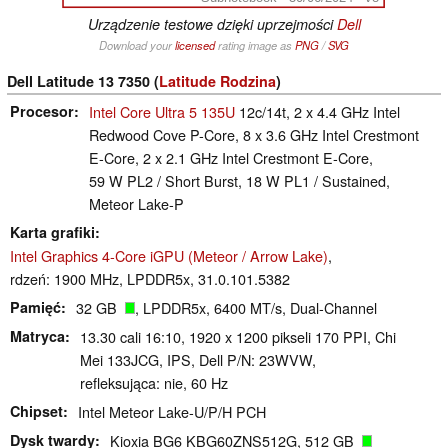
Urządzenie testowe dzięki uprzejmości
Dell
Download your
licensed
rating image as
PNG
/
SVG
Dell Latitude 13 7350 (
Latitude Rodzina
)
Procesor
Intel Core Ultra 5 135U
12c/14t, 2 x 4.4 GHz Intel
Redwood Cove P-Core, 8 x 3.6 GHz Intel Crestmont
E-Core, 2 x 2.1 GHz Intel Crestmont E-Core,
59 W PL2 / Short Burst, 18 W PL1 / Sustained,
Meteor Lake-P
Karta grafiki
Intel Graphics 4-Core iGPU (Meteor / Arrow Lake)
,
rdzeń: 1900 MHz, LPDDR5x, 31.0.101.5382
Pamięć
32 GB
, LPDDR5x, 6400 MT/s, Dual-Channel
Matryca
13.30 cali 16:10, 1920 x 1200 pikseli 170 PPI, Chi
Mei 133JCG, IPS, Dell P/N: 23WVW,
refleksująca: nie, 60 Hz
Chipset
Intel Meteor Lake-U/P/H PCH
Dysk twardy
Kioxia BG6 KBG60ZNS512G, 512 GB