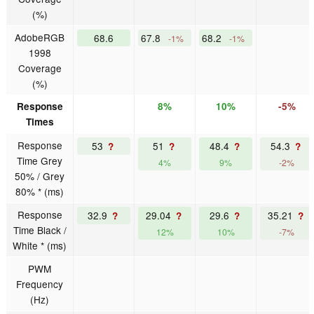
(%)
AdobeRGB
68.6
67.8
68.2
-1%
-1%
1998
Coverage
(%)
Response
8%
10%
-5%
Times
Response
53
51
48.4
54.3
?
?
?
?
Time Grey
4%
9%
-2%
50% / Grey
80% * (ms)
Response
32.9
29.04
29.6
35.21
?
?
?
?
Time Black /
12%
10%
-7%
White * (ms)
PWM
Frequency
(Hz)