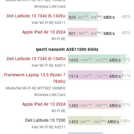
Wireless LAN Card
Dell Latitude 13 7340 i5-1345U
-42%
826
MBit/s
min
max
(601
- 939
)
Intel Wi-Fi 6E AX211
Apple iPad Air 13 2024
-43%
801
MBit/s
min
max
(769
- 816
)
Wi-Fi 6E
iperf3 transmit AXE11000 6GHz
Dell Latitude 13 7340 i5-1345U
+70%
1605
MBit/s
min
max
(1456
- 1676
)
Intel Wi-Fi 6E AX211
Framework Laptop 13.5 Ryzen 7
+61%
1514
MBit/s
min
max
(1238
- 1724
)
7840U
MediaTek Wi-Fi 6E MT7922 160MHz
Wireless LAN Card
Apple iPad Air 13 2024
+57%
1482
MBit/s
min
max
(1401
- 1547
)
Wi-Fi 6E
Dell Latitude 13 7330
+54%
1453
MBit/s
min
max
(943
- 1600
)
Intel Wi-Fi 6E AX211