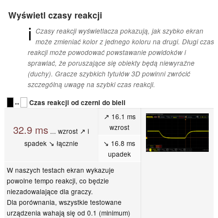
Wyświetl czasy reakcji
ℹ
Czasy reakcji wyświetlacza pokazują, jak szybko ekran
może zmieniać kolor z jednego koloru na drugi. Długi czas
reakcji może powodować powstawanie powidoków i
sprawiać, że poruszające się obiekty będą niewyraźne
(duchy). Gracze szybkich tytułów 3D powinni zwrócić
szczególną uwagę na szybki czas reakcji.
↔
Czas reakcji od czerni do bieli
↗ 16.1 ms
wzrost
32.9 ms
... wzrost ↗ i
spadek ↘ łącznie
↘ 16.8 ms
upadek
W naszych testach ekran wykazuje
powolne tempo reakcji, co będzie
niezadowalające dla graczy.
Dla porównania, wszystkie testowane
urządzenia wahają się od 0.1 (minimum)