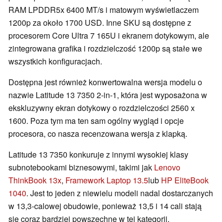
RAM LPDDR5x 6400 MT/s i matowym wyświetlaczem
1200p za około 1700 USD. Inne SKU są dostępne z
procesorem Core Ultra 7 165U i ekranem dotykowym, ale
zintegrowana grafika i rozdzielczość 1200p są stałe we
wszystkich konfiguracjach.
Dostępna jest również konwertowalna wersja modelu o
nazwie Latitude 13 7350 2-in-1, która jest wyposażona w
ekskluzywny ekran dotykowy o rozdzielczości 2560 x
1600. Poza tym ma ten sam ogólny wygląd i opcje
procesora, co nasza recenzowana wersja z klapką.
Latitude 13 7350 konkuruje z innymi wysokiej klasy
subnotebookami biznesowymi, takimi jak
Lenovo
ThinkBook 13x
,
Framework Laptop 13.5
lub
HP EliteBook
1040
. Jest to jeden z niewielu modeli nadal dostarczanych
w 13,3-calowej obudowie, ponieważ 13,5 i 14 cali stają
się coraz bardziej powszechne w tej kategorii.