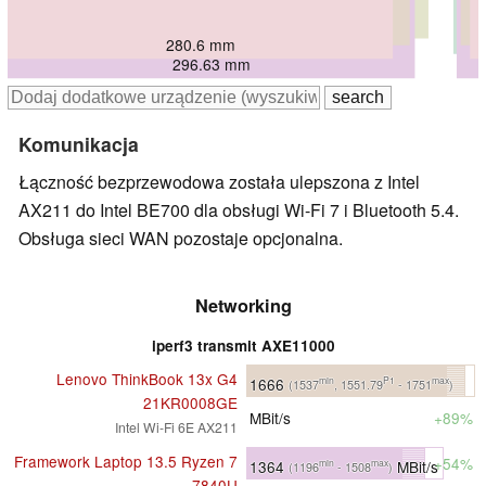
306.5 mm
292.9 mm
295 mm
295 mm
280.6 mm
296.63 mm
Komunikacja
Łączność bezprzewodowa została ulepszona z Intel
AX211 do Intel BE700 dla obsługi Wi-Fi 7 i Bluetooth 5.4.
Obsługa sieci WAN pozostaje opcjonalna.
Networking
iperf3 transmit AXE11000
Lenovo ThinkBook 13x G4
1666
min
P1
max
(1537
, 1551.79
- 1751
)
21KR0008GE
MBit/s
+89%
Intel Wi-Fi 6E AX211
Framework Laptop 13.5 Ryzen 7
+54%
1364
MBit/s
min
max
(1196
- 1508
)
7840U