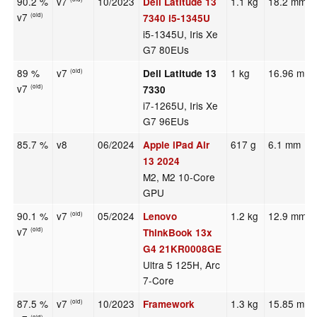
90.2 %
v7
10/2023
1.1 kg
18.2 mm
Dell Latitude 13
v7
(old)
7340 i5-1345U
i5-1345U, Iris Xe
G7 80EUs
89 %
v7
1 kg
16.96 mm
Dell Latitude 13
(old)
v7
(old)
7330
i7-1265U, Iris Xe
G7 96EUs
85.7 %
v8
06/2024
617 g
6.1 mm
Apple iPad Air
13 2024
M2, M2 10-Core
GPU
90.1 %
v7
05/2024
1.2 kg
12.9 mm
Lenovo
(old)
v7
(old)
ThinkBook 13x
G4 21KR0008GE
Ultra 5 125H, Arc
7-Core
87.5 %
v7
10/2023
1.3 kg
15.85 mm
Framework
(old)