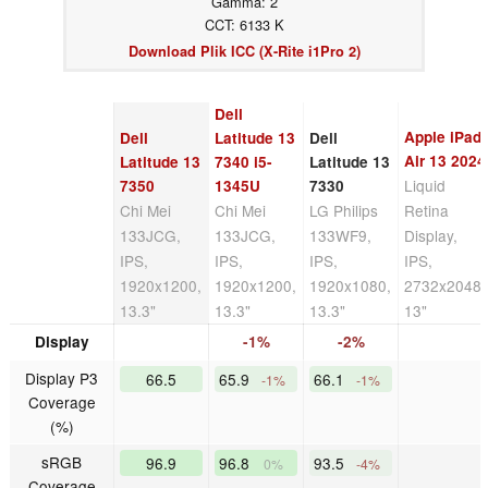
Gamma: 2
CCT: 6133 K
Download Plik ICC (X-Rite i1Pro 2)
Dell
Apple iPad
Dell
Latitude 13
Dell
Air 13 2024
Latitude 13
7340 i5-
Latitude 13
Liquid
7350
1345U
7330
Chi Mei
Chi Mei
LG Philips
Retina
133JCG,
133JCG,
133WF9,
Display,
IPS,
IPS,
IPS,
IPS,
1920x1200,
1920x1200,
1920x1080,
2732x2048,
13.3"
13.3"
13.3"
13"
Display
-1%
-2%
Display P3
66.5
65.9
66.1
-1%
-1%
Coverage
(%)
sRGB
96.9
96.8
93.5
0%
-4%
Coverage