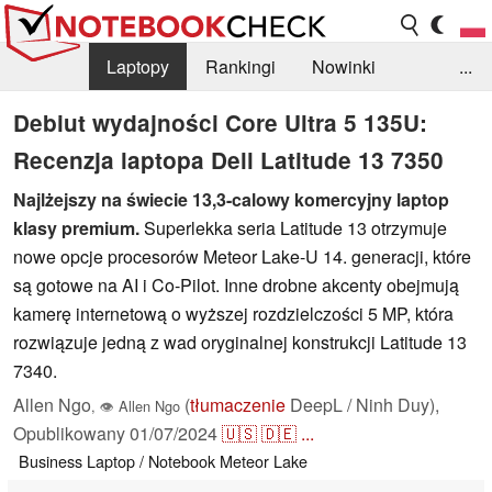
Laptopy
Rankingi
Nowinki
...
Biblioteka
Info
Szukajka recenzji
Debiut wydajności Core Ultra 5 135U:
Recenzja laptopa Dell Latitude 13 7350
Najlżejszy na świecie 13,3-calowy komercyjny laptop
klasy premium.
Superlekka seria Latitude 13 otrzymuje
nowe opcje procesorów Meteor Lake-U 14. generacji, które
są gotowe na AI i Co-Pilot. Inne drobne akcenty obejmują
kamerę internetową o wyższej rozdzielczości 5 MP, która
rozwiązuje jedną z wad oryginalnej konstrukcji Latitude 13
7340.
Allen Ngo
(
tłumaczenie
DeepL / Ninh Duy),
,
👁
Allen Ngo
Opublikowany
01/07/2024
🇺🇸
🇩🇪
...
Business
Laptop / Notebook
Meteor Lake