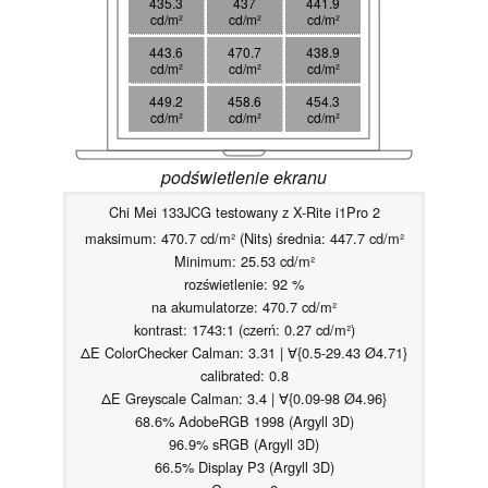
435.3
437
441.9
cd/m²
cd/m²
cd/m²
443.6
470.7
438.9
cd/m²
cd/m²
cd/m²
449.2
458.6
454.3
cd/m²
cd/m²
cd/m²
podświetlenie ekranu
Chi Mei 133JCG testowany z X-Rite i1Pro 2
maksimum: 470.7 cd/m² (Nits) średnia: 447.7 cd/m²
Minimum: 25.53 cd/m²
rozświetlenie: 92 %
na akumulatorze: 470.7 cd/m²
kontrast: 1743:1 (czerń: 0.27 cd/m²)
ΔE ColorChecker Calman: 3.31 | ∀{0.5-29.43 Ø4.71}
calibrated: 0.8
ΔE Greyscale Calman: 3.4 | ∀{0.09-98 Ø4.96}
68.6% AdobeRGB 1998 (Argyll 3D)
96.9% sRGB (Argyll 3D)
66.5% Display P3 (Argyll 3D)