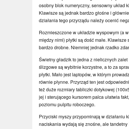
osobny blok numeryczny, sensowny układ kl
Klawisze są jednak bardzo głośne i głównie
działania tego przyrządu należy ocenić neg
Rozmieszczone w układzie wyspowym (a w
między nimi) płytki są dość małe. Klawisze s
bardzo drobne. Niemniej jednak rzadko zdarza
Świetny gładzik to jedna z nielicznych zale
ślizgowe są wybitnie korzystne, a to za spr
płytki. Mało jest laptopów, w którym prowadz
równie płynne. Przyrząd ten jest odpowiedn
też duże rozmiary tabliczki dotykowej (100
jej i sterującego kursorem palca ułatwia fa
poziomu pulpitu roboczego.
Przyciski myszy przypominają w działaniu 
naciskania wydają się znośne, ale tandetny