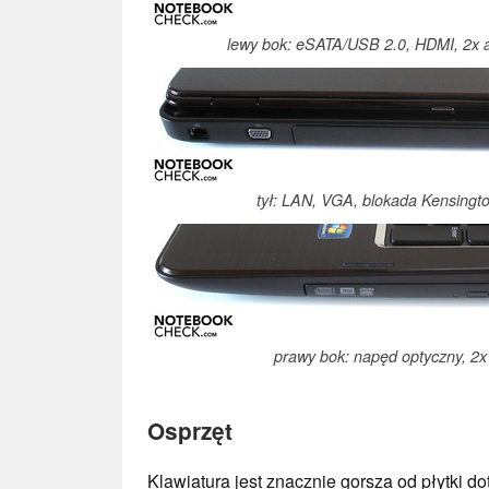
lewy bok: eSATA/USB 2.0, HDMI, 2x au
tył: LAN, VGA, blokada Kensingto
prawy bok: napęd optyczny, 2
Osprzęt
Klawiatura jest znacznie gorsza od płytki d