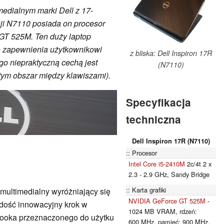
edialnym marki Dell z 17-
ji N7110 posiada on procesor
 GT 525M. Ten duży laptop
o zapewnienia użytkownikowi
z bliska: Dell Inspiron 17R
ego niepraktyczną cechą jest
(N7110)
ym obszar między klawiszami).
Specyfikacja
techniczna
Dell Inspiron 17R (N7110)
Procesor
Intel Core i5-2410M
2c/4t 2 x
2.3 - 2.9 GHz, Sandy Bridge
Karta grafiki
 multimedialny wyróżniający się
NVIDIA GeForce GT 525M
-
 dość innowacyjny krok w
1024 MB VRAM, rdzeń:
booka przeznaczonego do użytku
600 MHz, pamięć: 900 MHz,