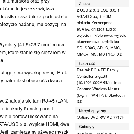
i akumulatora oraz przy
Złącza
ekranu to jeszcze większa
2 USB 2.0, 2 USB 3.0, 1
ednostka zasadnicza podnosi się
VGA/D-Sub, 1 HDMI, 1
blokada Kensingtona, 1
należycie nadanej mu pozycji na
eSATA, gniazda audio:
wejście mikrofonowe, wyjście
słuchawkowe, czytnik kart:
Wymiary (41,8x28,7 cm) i masa
SD, SDXC, SDHC, MMC,
em, które stanie się ciężarem w
MMC+, MS, MS PRO, XD
se.
Łączność
Realtek PCIe FE Family
asługuje na wysoką ocenę. Brak
Controller GigaBit
szy natomiast obecność dwóch
(10/100/1000MBit/s), Intel
Centrino Wireless-N 1030
(b/g/n = Wi-Fi 4/), Bluetooth
ów. Znajdują się tam RJ-45 (LAN,
3.0
zdo blokady Kensingtona i
Napęd optyczny
e wiele portów ulokowano na
Optiarc DVD RW AD-7717H
eSATA/USB 2.0, wyjście HDMI, dwa
Gabaryty
). Jeśli zamierzamy używać myszki
wysokość x szerokość x