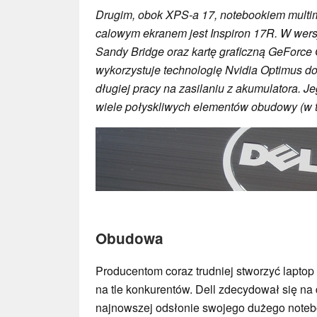
Drugim, obok XPS-a 17, notebookiem multim
calowym ekranem jest Inspiron 17R. W wers
Sandy Bridge oraz kartę graficzną GeForce
wykorzystuje technologię Nvidia Optimus d
długiej pracy na zasilaniu z akumulatora. J
wiele połyskliwych elementów obudowy (w t
Obudowa
Producentom coraz trudniej stworzyć laptop
na tle konkurentów. Dell zdecydował się na
najnowszej odsłonie swojego dużego note