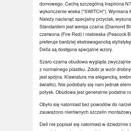
domowego. Cechą szczególną Inspirona N7
wykończenie wieka ("SWITCH"). Wymiana te
Należy nacisnąć specjalny przycisk, wysuną
Standardem jest wersja czarna (Diamond Bl
czerwona (Fire Red) i niebieska (Peacock Bl
preferuje bardziej ekstrawagancką stylistyk
Della są dostępne specjalne wzory.
Szaro-czarna obudowa wygląda zwyczajnie.
z normalnego plastiku. Zdobi je wzór drobnyc
jest spójna. Klawiatura ma elegancką, sreb
światło). Nie podobały się nam jednak ele
połysk. Obudowa jest generalnie podatna n
Obyło się natomiast bez powodów do narze
zauważono nierównych szczelin montażow
Dell nie popisał się natomiast w dziedzinie