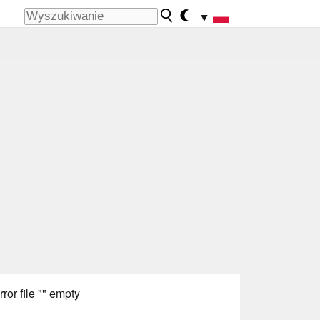
▼
rror file "" empty