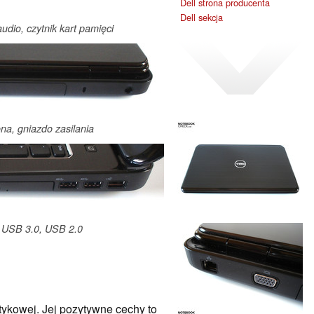
Dell strona producenta
Dell sekcja
dio, czytnik kart pamięci
na, gniazdo zasilania
x USB 3.0, USB 2.0
otykowej. Jej pozytywne cechy to