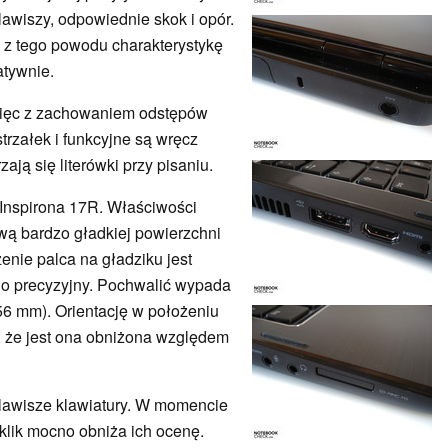
awiszy, odpowiednie skok i opór.
 z tego powodu charakterystykę
atywnie.
ięc z zachowaniem odstępów
trzałek i funkcyjne są wręcz
ją się literówki przy pisaniu.
t Inspirona 17R. Właściwości
awą bardzo gładkiej powierzchni
enie palca na gładziku jest
io precyzyjny. Pochwalić wypada
x56 mm). Orientację w położeniu
kt, że jest ona obniżona względem
klawisze klawiatury. W momencie
 klik mocno obniża ich ocenę.