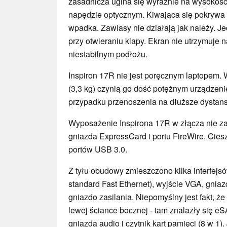
zasadnicza ugina się wyraźnie na wysokośc
napędzie optycznym. Kiwająca się pokrywa 
wpadka. Zawiasy nie działają jak należy. J
przy otwieraniu klapy. Ekran nie utrzymuje 
niestabilnym podłożu.
Inspiron 17R nie jest poręcznym laptopem. 
(3,3 kg) czynią go dość potężnym urządzeni
przypadku przenoszenia na dłuższe dystan
Wyposażenie Inspirona 17R w złącza nie z
gniazda ExpressCard i portu FireWire. Cie
portów USB 3.0.
Z tyłu obudowy zmieszczono kilka interfejs
standard Fast Ethernet), wyjście VGA, gnia
gniazdo zasilania. Niepomyślny jest fakt, ż
lewej ściance bocznej - tam znalazły się 
gniazda audio i czytnik kart pamięci (8 w 1