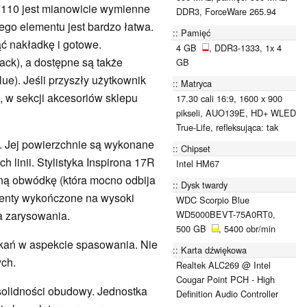
110 jest mianowicie wymienne
DDR3, ForceWare 265.94
go elementu jest bardzo łatwa.
Pamięć
ć nakładkę i gotowe.
4 GB
, DDR3-1333, 1x 4
ack), a dostępne są także
GB
ue). Jeśli przyszły użytkownik
Matryca
ę, w sekcji akcesoriów sklepu
17.30 cali 16:9, 1600 x 900
pikseli, AUO139E, HD+ WLED
True-Life, refleksująca: tak
 Jej powierzchnie są wykonane
Chipset
h linii. Stylistyka Inspirona 17R
Intel HM67
rną obwódkę (która mocno odbija
Dysk twardy
menty wykończone na wysoki
WDC Scorpio Blue
WD5000BEVT-75A0RT0,
a zarysowania.
500 GB
, 5400 obr/min
kań w aspekcie spasowania. Nie
Karta dźwiękowa
ych.
Realtek ALC269 @ Intel
Cougar Point PCH - High
 solidności obudowy. Jednostka
Definition Audio Controller