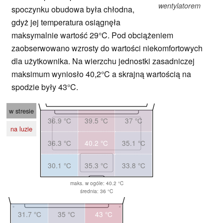
wentylatorem
spoczynku obudowa była chłodna,
gdyż jej temperatura osiągnęła
maksymalnie wartość 29°C. Pod obciążeniem
zaobserwowano wzrosty do wartości niekomfortowych
dla użytkownika. Na wierzchu jednostki zasadniczej
maksimum wyniosło 40,2°C a skrajną wartością na
spodzie były 43°C.
w stresie
36.9 °C
39.5 °C
37 °C
na luzie
36.3 °C
40.2 °C
35.1 °C
30.1 °C
35.3 °C
33.8 °C
maks. w ogóle: 40.2 °C
średnia: 36 °C
31.7 °C
35 °C
43 °C