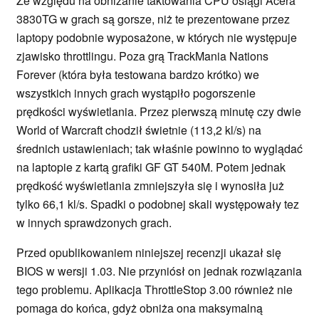
Ze względu na obniżanie taktowania CPU osiągi Acera
3830TG w grach są gorsze, niż te prezentowane przez
laptopy podobnie wyposażone, w których nie występuje
zjawisko throttlingu. Poza grą TrackMania Nations
Forever (która była testowana bardzo krótko) we
wszystkich innych grach wystąpiło pogorszenie
prędkości wyświetlania. Przez pierwszą minutę czy dwie
World of Warcraft chodził świetnie (113,2 kl/s) na
średnich ustawieniach; tak właśnie powinno to wyglądać
na laptopie z kartą grafiki GF GT 540M. Potem jednak
prędkość wyświetlania zmniejszyła się i wynosiła już
tylko 66,1 kl/s. Spadki o podobnej skali występowały tez
w innych sprawdzonych grach.
Przed opublikowaniem niniejszej recenzji ukazał się
BIOS w wersji 1.03. Nie przyniósł on jednak rozwiązania
tego problemu. Aplikacja ThrottleStop 3.00 również nie
pomaga do końca, gdyż obniża ona maksymalną