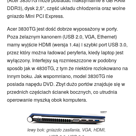
(Acer 3830TG może posiadać maksymalnie 8 GB RAM
DDR3), dysk 2,5", część układu chłodzenia oraz wolne
gniazdo Mini PCI Express.
Acer 3830TG jest dość dobrze wyposażony w porty.
Poza żelaznym kanonem (USB 2.0, VGA, Ethernet)
mamy wyjście HDMI (wersja 1.4a) i szybki port USB 3.0,
przez który można ładować peryferia, kiedy laptop jest
wyłączony. Interfejsy są rozmieszczone w podobny
sposób jak w 4830TG, z tym że niektóre rozlokowano na
innym boku. Jak wspomniano, model 3830TG nie
posiada napędu DVD. Zbyt dużo portów znajduje się w
przednich częściach ścianek bocznych, co utrudnia
operowanie myszką obok komputera.
lewy bok: gniazdo zasilania, VGA, HDMI,