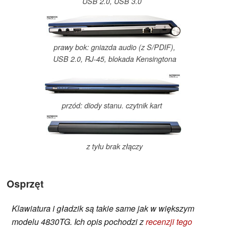
USB 2.0, USB 3.0
prawy bok: gniazda audio (z S/PDIF),
USB 2.0, RJ-45, blokada Kensingtona
przód: diody stanu. czytnik kart
z tyłu brak złączy
Osprzęt
Klawiatura i gładzik są takie same jak w większym
modelu 4830TG. Ich opis pochodzi z
recenzji tego