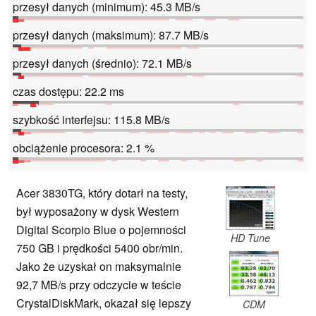
przesył danych (minimum): 45.3 MB/s
przesył danych (maksimum): 87.7 MB/s
przesył danych (średnio): 72.1 MB/s
czas dostępu: 22.2 ms
szybkość interfejsu: 115.8 MB/s
obciążenie procesora: 2.1 %
Acer 3830TG, który dotarł na testy,
był wyposażony w dysk Western
Digital Scorpio Blue o pojemności
HD Tune
750 GB i prędkości 5400 obr/min.
Jako że uzyskał on maksymalnie
92,7 MB/s przy odczycie w teście
CrystalDiskMark, okazał się lepszy
CDM