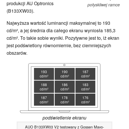
produkcji AU Optronics
połyskliwej ramce
(B133XW03).
Najwyższa wartość luminancji maksymalnej to 193
cd/m², a jej średnia dla całego ekranu wyniosła 185,3
cd/m². To takie sobie wyniki. Pozytywne jest to, iż ekran
jest podświetlony równomiernie, bez ciemniejszych
obszarów.
193
190
187
cd/m²
cd/m²
cd/m²
188
186
183
cd/m²
cd/m²
cd/m²
187
178
176
cd/m²
cd/m²
cd/m²
podświetlenie ekranu
AUO B133XW03 V2 testowany z Gossen Mavo-