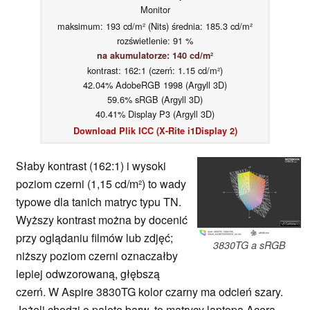
Monitor
maksimum: 193 cd/m² (Nits) średnia: 185.3 cd/m²
rozświetlenie: 91 %
na akumulatorze: 140 cd/m²
kontrast: 162:1 (czerń: 1.15 cd/m²)
42.04% AdobeRGB 1998 (Argyll 3D)
59.6% sRGB (Argyll 3D)
40.41% Display P3 (Argyll 3D)
Download Plik ICC (X-Rite i1Display 2)
Słaby kontrast (162:1) i wysoki
poziom czerni (1,15 cd/m²) to wady
typowe dla tanich matryc typu TN.
Wyższy kontrast można by docenić
przy oglądaniu filmów lub zdjęć;
3830TG a sRGB
niższy poziom czerni oznaczałby
lepiej odwzorowaną, głębszą
czerń. W Aspire 3830TG kolor czarny ma odcień szary.
Jeżeli chodzi o paletę barw, to matrycy laptopa Acera