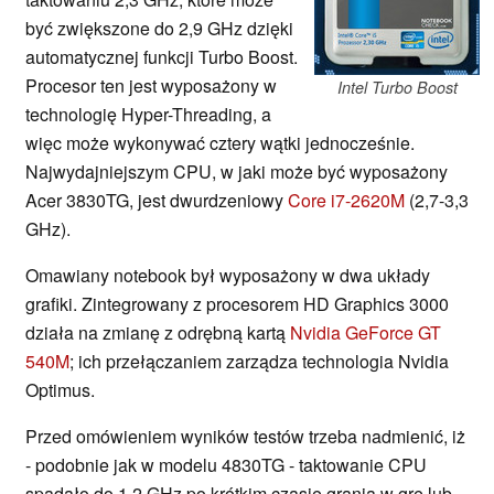
być zwiększone do 2,9 GHz dzięki
automatycznej funkcji Turbo Boost.
Procesor ten jest wyposażony w
Intel Turbo Boost
technologię Hyper-Threading, a
więc może wykonywać cztery wątki jednocześnie.
Najwydajniejszym CPU, w jaki może być wyposażony
Acer 3830TG, jest dwurdzeniowy
Core i7-2620M
(2,7-3,3
GHz).
Omawiany notebook był wyposażony w dwa układy
grafiki. Zintegrowany z procesorem HD Graphics 3000
działa na zmianę z odrębną kartą
Nvidia GeForce GT
540M
; ich przełączaniem zarządza technologia Nvidia
Optimus.
Przed omówieniem wyników testów trzeba nadmienić, iż
- podobnie jak w modelu 4830TG - taktowanie CPU
spadało do 1,2 GHz po krótkim czasie grania w grę lub