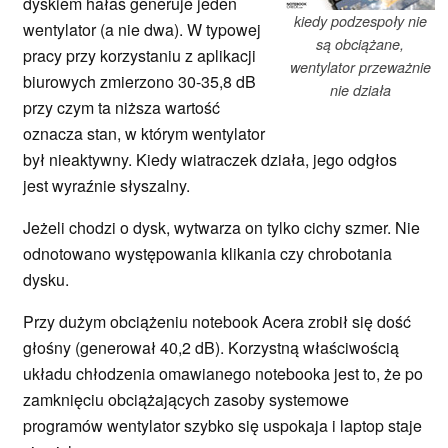
dyskiem hałas generuje jeden
kiedy podzespoły nie
wentylator (a nie dwa). W typowej
są obciążane,
pracy przy korzystaniu z aplikacji
wentylator przeważnie
biurowych zmierzono 30-35,8 dB
nie działa
przy czym ta niższa wartość
oznacza stan, w którym wentylator
był nieaktywny. Kiedy wiatraczek działa, jego odgłos
jest wyraźnie słyszalny.
Jeżeli chodzi o dysk, wytwarza on tylko cichy szmer. Nie
odnotowano występowania klikania czy chrobotania
dysku.
Przy dużym obciążeniu notebook Acera zrobił się dość
głośny (generował 40,2 dB). Korzystną właściwością
układu chłodzenia omawianego notebooka jest to, że po
zamknięciu obciążających zasoby systemowe
programów wentylator szybko się uspokaja i laptop staje