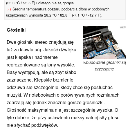
(35.3 °C / 95.5 F) i dlatego nie są gorące.
Średnia temperatura obszaru podparcia dłoni w podobnych
(-)
urządzeniach wynosiła 28.2 °C / 82.8 F (-7.1 °C / -12.7 F).
Głośniki
Dwa głośniki stereo znajdują się
tuż za klawiaturą. Jakość dźwięku
jest kiepska i nadmiernie
wbudowane głośniki są
reprezentowane są tony wysokie.
przeciętne
Basy występują, ale są zbyt słabo
zaznaczone. Kiepskie brzmienie
odczuwa się szczególnie, kiedy chce się posłuchać
muzyki. W notebookach o porównywalnych rozmiarach
zdarzają się jednak znacznie gorsze głośniczki.
Głośność maksymalna nie jest szczególnie wysoka. O
tyle dobrze, że przy ustawieniu maksymalnej siły głosu
nie słychać podźwięków.