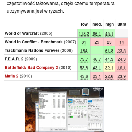
częstotliwość taktowania, dzięki czemu temperatura
utrzymywana jest w ryzach.
low
med.
high
ultra
World of Warcraft
(2005)
113.2
66.1
45.1
World in Conflict - Benchmark
(2007)
81
25
23
14
Trackmania Nations Forever
(2008)
184
61.8
23.5
F.E.A.R. 2
(2009)
73.7
46.7
44.3
24.3
Battlefield: Bad Company 2
(2010)
53.8
43.1
32.1
16.1
Mafia 2
(2010)
43.6
23.1
22.6
23.9