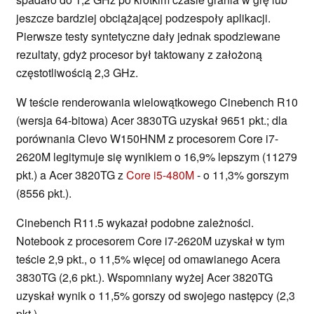
jeszcze bardziej obciążającej podzespoły aplikacji.
Pierwsze testy syntetyczne dały jednak spodziewane
rezultaty, gdyż procesor był taktowany z założoną
częstotliwością 2,3 GHz.
W teście renderowania wielowątkowego Cinebench R10
(wersja 64-bitowa) Acer 3830TG uzyskał 9651 pkt.; dla
porównania Clevo W150HNM z procesorem Core i7-
2620M legitymuje się wynikiem o 16,9% lepszym (11279
pkt.) a Acer 3820TG z
Core i5-480M
- o 11,3% gorszym
(8556 pkt.).
Cinebench R11.5 wykazał podobne zależności.
Notebook z procesorem Core i7-2620M uzyskał w tym
teście 2,9 pkt., o 11,5% więcej od omawianego Acera
3830TG (2,6 pkt.). Wspomniany wyżej Acer 3820TG
uzyskał wynik o 11,5% gorszy od swojego następcy (2,3
pkt.).