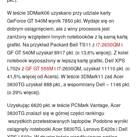
W teście 3DMark06 uzyskano przy udziale karty
GeForce GT 540M wynik 7850 pkt. Wydaje się on
dobrym osiągnięciem, ale z winy procesora jest
zaniżony względem innych notebooków z tą samą kartą
grafiki. Na przykład Packard Bell TS11 z
i7-2630QM
i
GF GT 540M uzyskał 8917 pkt. (o 13,6% więcej). Z kolei
notebook wyposażony w lepszą kartę grafiki, Dell XPS
L702x z
GF GT 555M
i i7-2630QM, uzyskał 11110 pkt. (o
41,5% więcej od Acera). W teście 3DMark11 zaś Acer
3830TG uzyskał 888 pkt., a wspomniany Dell – 1146 pkt.
(o 29% więcej).
Uzyskując 6620 pkt. w teście PCMark Vantage, Acer
3830TG znalazł się w górnej części rankingu
wszystkich przetestowanych laptopów. Podobne wyniki
osiągnęły notebooki Acer 5830TG, Lenovo E420s i Dell
XPS L502x. W drugim teście weryfikującym ogólną