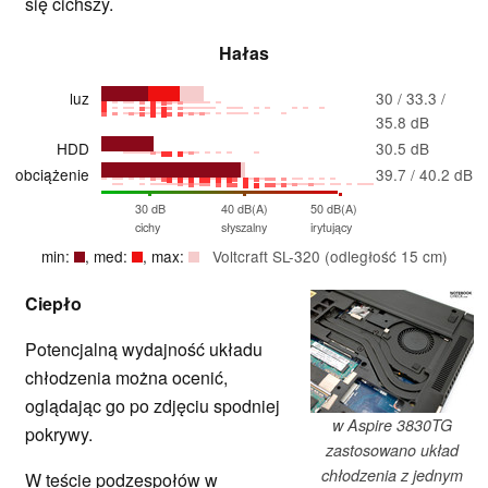
się cichszy.
Hałas
luz
30 / 33.3 /
35.8 dB
HDD
30.5 dB
obciążenie
39.7 / 40.2 dB
30 dB
40 dB(A)
50 dB(A)
cichy
słyszalny
irytujący
min:
, med:
, max:
Voltcraft SL-320 (odległość 15 cm)
Ciepło
Potencjalną wydajność układu
chłodzenia można ocenić,
oglądając go po zdjęciu spodniej
w Aspire 3830TG
pokrywy.
zastosowano układ
chłodzenia z jednym
W teście podzespołów w