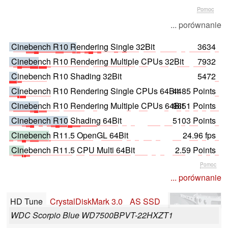
Pomoc
... porównanie
Cinebench R10 Rendering Single 32Bit
3634
Cinebench R10 Rendering Multiple CPUs 32Bit
7932
Cinebench R10 Shading 32Bit
5472
Cinebench R10 Rendering Single CPUs 64Bit
4485 Points
Cinebench R10 Rendering Multiple CPUs 64Bit
9651 Points
Cinebench R10 Shading 64Bit
5103 Points
Cinebench R11.5 OpenGL 64Bit
24.96 fps
Cinebench R11.5 CPU Multi 64Bit
2.59 Points
Pomoc
... porównanie
HD Tune
CrystalDiskMark 3.0
AS SSD
WDC Scorpio Blue WD7500BPVT-22HXZT1