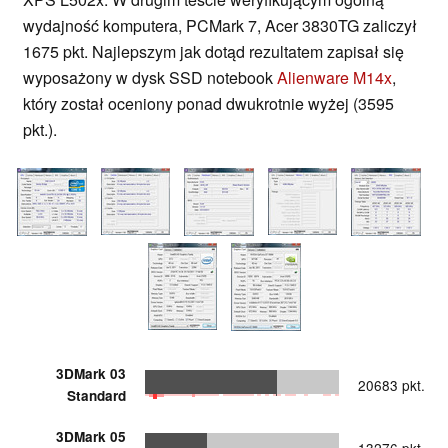
wydajność komputera, PCMark 7, Acer 3830TG zaliczył
1675 pkt. Najlepszym jak dotąd rezultatem zapisał się
wyposażony w dysk SSD notebook
Alienware M14x
,
który został oceniony ponad dwukrotnie wyżej (3595
pkt.).
3DMark 03
20683 pkt.
Standard
3DMark 05