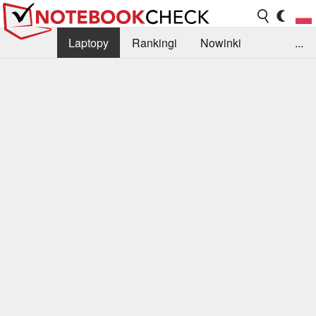
Laptopy
Rankingi
Nowinki
...
Biblioteka
Info
Szukajka recenzji