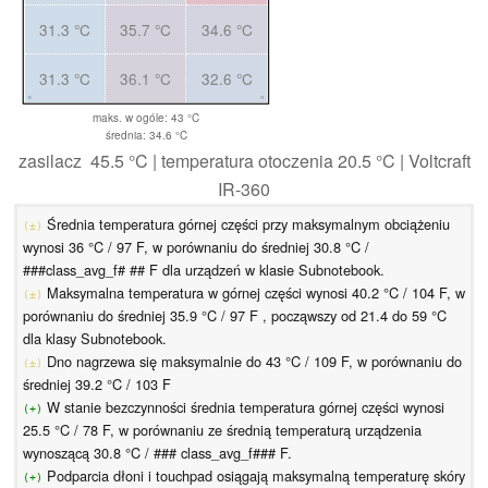
31.3 °C
35.7 °C
34.6 °C
31.3 °C
36.1 °C
32.6 °C
maks. w ogóle: 43 °C
średnia: 34.6 °C
zasilacz 45.5 °C | temperatura otoczenia 20.5 °C | Voltcraft
IR-360
Średnia temperatura górnej części przy maksymalnym obciążeniu
(±)
wynosi 36 °C / 97 F, w porównaniu do średniej 30.8 °C /
###class_avg_f# ## F dla urządzeń w klasie Subnotebook.
Maksymalna temperatura w górnej części wynosi 40.2 °C / 104 F, w
(±)
porównaniu do średniej 35.9 °C / 97 F , począwszy od 21.4 do 59 °C
dla klasy Subnotebook.
Dno nagrzewa się maksymalnie do 43 °C / 109 F, w porównaniu do
(±)
średniej 39.2 °C / 103 F
W stanie bezczynności średnia temperatura górnej części wynosi
(+)
25.5 °C / 78 F, w porównaniu ze średnią temperaturą urządzenia
wynoszącą 30.8 °C / ### class_avg_f### F.
Podparcia dłoni i touchpad osiągają maksymalną temperaturę skóry
(+)