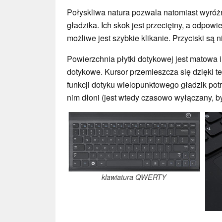
Połyskliwa natura pozwala natomiast wyróżn
gładzika. Ich skok jest przeciętny, a odpowi
możliwe jest szybkie klikanie. Przyciski są 
Powierzchnia płytki dotykowej jest matowa 
dotykowe. Kursor przemieszcza się dzięki t
funkcji dotyku wielopunktowego gładzik potr
nim dłoni (jest wtedy czasowo wyłączany, by
klawiatura QWERTY