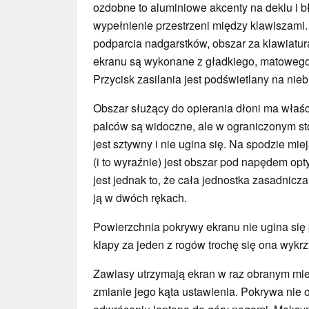
ozdobne to aluminiowe akcenty na deklu i 
wypełnienie przestrzeni między klawiszami.
podparcia nadgarstków, obszar za klawiatur
ekranu są wykonane z gładkiego, matowego 
Przycisk zasilania jest podświetlany na nie
Obszar służący do opierania dłoni ma właśc
palców są widoczne, ale w ograniczonym st
jest sztywny i nie ugina się. Na spodzie m
(i to wyraźnie) jest obszar pod napędem op
jest jednak to, że cała jednostka zasadnicza
ją w dwóch rękach.
Powierzchnia pokrywy ekranu nie ugina się 
klapy za jeden z rogów trochę się ona wykr
Zawiasy utrzymają ekran w raz obranym miej
zmianie jego kąta ustawienia. Pokrywa nie o