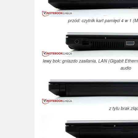
przód: czytnik kart pamięci 4 w 1
lewy bok: gniazdo zasilania, LAN (Gigabit Ethe
audio
z tyłu brak złą