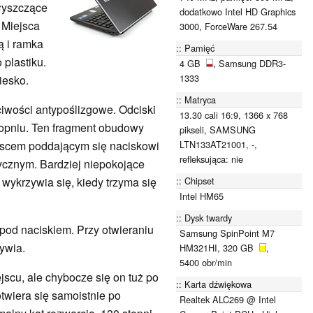
błyszczące
dodatkowo Intel HD Graphics
 Miejsca
3000, ForceWare 267.54
ą i ramka
Pamięć
plastiku.
4 GB
, Samsung DDR3-
1333
biesko.
Matryca
iwości antypoślizgowe. Odciski
13.30 cali 16:9, 1366 x 768
opniu. Ten fragment obudowy
pikseli, SAMSUNG
LTN133AT21001, -,
iejscem poddającym się naciskowi
refleksująca: nie
tycznym. Bardziej niepokojące
Chipset
 wykrzywia się, kiedy trzyma się
Intel HM65
Dysk twardy
pod naciskiem. Przy otwieraniu
Samsung SpinPoint M7
zywia.
HM321HI, 320 GB
,
5400 obr/min
scu, ale chybocze się on tuż po
Karta dźwiękowa
twiera się samoistnie po
Realtek ALC269 @ Intel