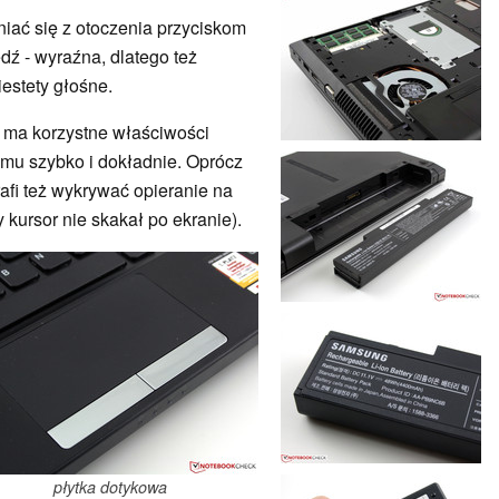
iać się z otoczenia przyciskom
edź - wyraźna, dlatego też
niestety głośne.
i ma korzystne właściwości
emu szybko i dokładnie. Oprócz
afi też wykrywać opieranie na
 kursor nie skakał po ekranie).
płytka dotykowa