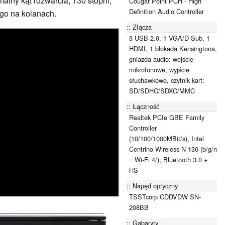
lny kąt rozwarcia, 130 stopni,
Cougar Point PCH - High
Definition Audio Controller
go na kolanach.
Złącza
3 USB 2.0, 1 VGA/D-Sub, 1
HDMI, 1 blokada Kensingtona,
gniazda audio: wejście
mikrofonowe, wyjście
słuchawkowe, czytnik kart:
SD/SDHC/SDXC/MMC
Łączność
Realtek PCIe GBE Family
Controller
(10/100/1000MBit/s), Intel
Centrino Wireless-N 130 (b/g/n
= Wi-Fi 4/), Bluetooth 3.0 +
HS
Napęd optyczny
TSSTcorp CDDVDW SN-
208BB
Gabaryty