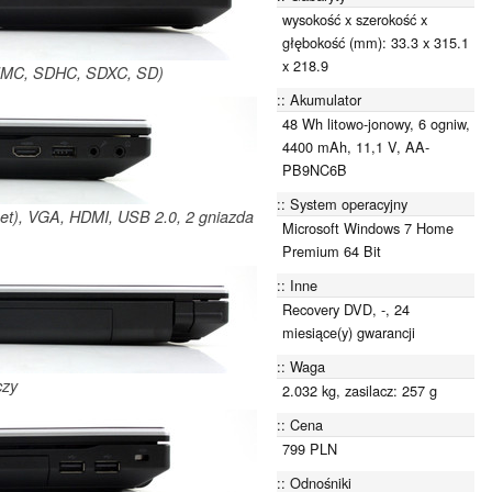
wysokość x szerokość x
głębokość (mm): 33.3 x 315.1
x 218.9
 (MMC, SDHC, SDXC, SD)
Akumulator
48 Wh litowo-jonowy, 6 ogniw,
4400 mAh, 11,1 V, AA-
PB9NC6B
System operacyjny
rnet), VGA, HDMI, USB 2.0, 2 gniazda
Microsoft Windows 7 Home
Premium 64 Bit
Inne
Recovery DVD, -, 24
miesiące(y) gwarancji
Waga
czy
2.032 kg, zasilacz: 257 g
Cena
799 PLN
Odnośniki