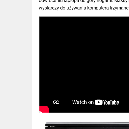
odwróceniu laptopa do góry nogami. Maksyma
wystarczy do używania komputera trzymane