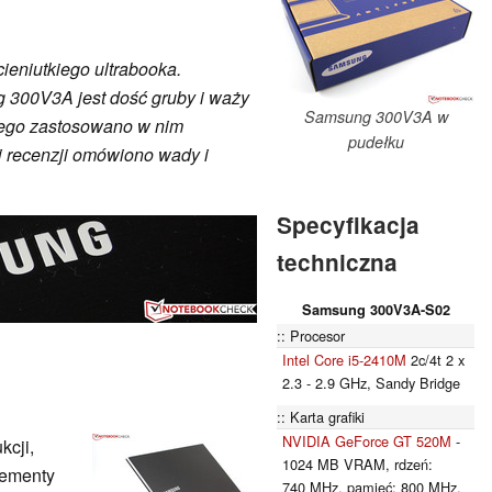
ieniutkiego ultrabooka.
300V3A jest dość gruby i waży
Samsung 300V3A w
wego zastosowano w nim
pudełku
j recenzji omówiono wady i
Specyfikacja
techniczna
Samsung 300V3A-S02
Procesor
Intel Core i5-2410M
2c/4t 2 x
2.3 - 2.9 GHz, Sandy Bridge
Karta grafiki
NVIDIA GeForce GT 520M
-
kcji,
1024 MB VRAM, rdzeń:
lementy
740 MHz, pamięć: 800 MHz,