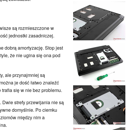
wisze są rozmieszczone w
kość jednostki zasadniczej.
ne dobrą amortyzację. Stop jest
tyle, że nie ugina się ona pod
y, ale przynajmniej są
można je dość łatwo znaleźć
 trafia się w nie bez problemu.
 Dwie strefy przewijania nie są
ktywne domyślnie. Po ciemku
poziomów między nim a
lna.