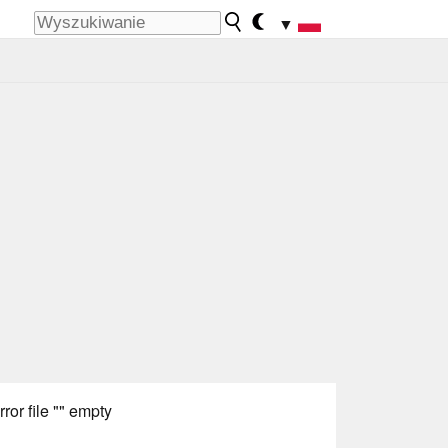
▼
rror file "" empty