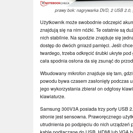
prawy bok: nagrywarka DVD, 2 USB 2.0, 
Użytkownik może swobodnie odczepić akumu
znajdują się na nim nóżki. Te ostatnie są du
nich stabilnie. Na spodzie znajduje się jed
dostęp do dwóch gniazd pamięci. Jeśli chc
twardego, trzeba odkręcić śrubki ukryte p
cała spodnia osłona da się zsunąć do przod
Wbudowany mikrofon znajduje się tam, gdzie
powodu bywa czasem zasłonięty podczas u
jego wykorzystania zbierał on odgłosy klawi
klawiaturze.
Samsung 300V3A posiada trzy porty USB 2.
stronie jest sensowna. Praworęcznego użyt
utrudnienia po podpięciu do nich urządzeń p
kable podłączane do USB, HDMI lub VGA 