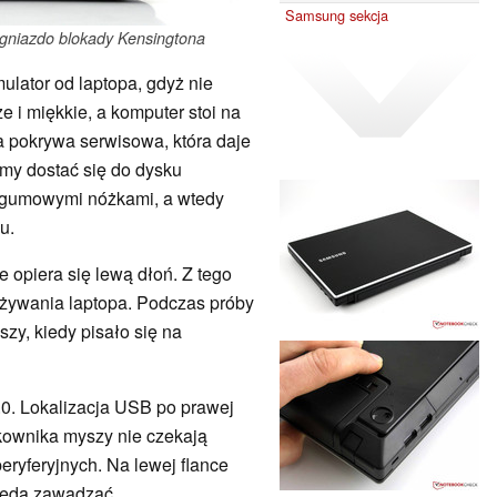
Samsung sekcja
gniazdo blokady Kensingtona
lator od laptopa, gdyż nie
że i miękkie, a komputer stoi na
na pokrywa serwisowa, która daje
emy dostać się do dysku
od gumowymi nóżkami, a wtedy
u.
 opiera się lewą dłoń. Z tego
żywania laptopa. Podczas próby
szy, kiedy pisało się na
0. Lokalizacja USB po prawej
kownika myszy nie czekają
eryferyjnych. Na lewej flance
będą zawadzać.