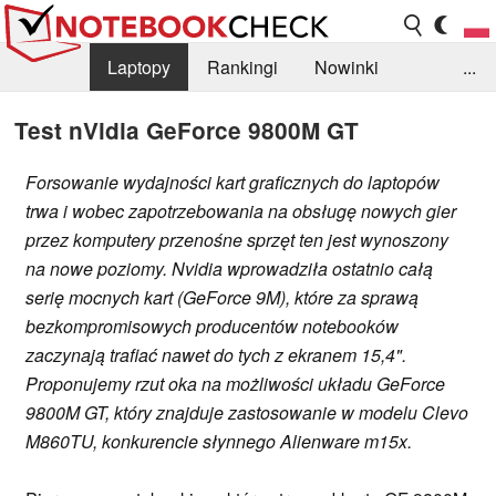
Laptopy
Rankingi
Nowinki
...
Biblioteka
Info
Szukajka recenzji
Test nVidia GeForce 9800M GT
Forsowanie wydajności kart graficznych do laptopów
trwa i wobec zapotrzebowania na obsługę nowych gier
przez komputery przenośne sprzęt ten jest wynoszony
na nowe poziomy. Nvidia wprowadziła ostatnio całą
serię mocnych kart (GeForce 9M), które za sprawą
bezkompromisowych producentów notebooków
zaczynają trafiać nawet do tych z ekranem 15,4".
Proponujemy rzut oka na możliwości układu GeForce
9800M GT, który znajduje zastosowanie w modelu Clevo
M860TU, konkurencie słynnego Alienware m15x.