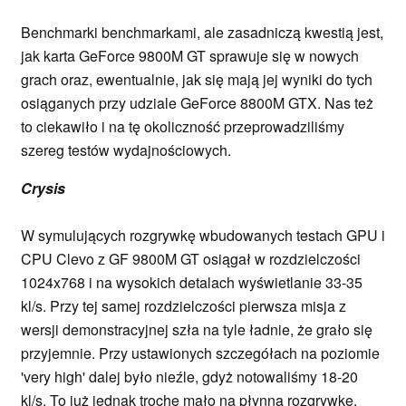
Benchmarki benchmarkami, ale zasadniczą kwestią jest,
jak karta GeForce 9800M GT sprawuje się w nowych
grach oraz, ewentualnie, jak się mają jej wyniki do tych
osiąganych przy udziale GeForce 8800M GTX. Nas też
to ciekawiło i na tę okoliczność przeprowadziliśmy
szereg testów wydajnościowych.
Crysis
W symulujących rozgrywkę wbudowanych testach GPU i
CPU Clevo z GF 9800M GT osiągał w rozdzielczości
1024x768 i na wysokich detalach wyświetlanie 33-35
kl/s. Przy tej samej rozdzielczości pierwsza misja z
wersji demonstracyjnej szła na tyle ładnie, że grało się
przyjemnie. Przy ustawionych szczegółach na poziomie
'very high' dalej było nieźle, gdyż notowaliśmy 18-20
kl/s. To już jednak trochę mało na płynną rozgrywkę.