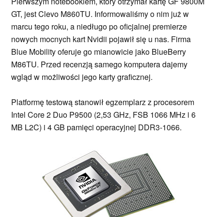
Pierwszym notebookiem, który otrzymał kartę GF 9800M
GT, jest Clevo M860TU. Informowaliśmy o nim już w
marcu tego roku, a niedługo po oficjalnej premierze
nowych mocnych kart Nvidii pojawił się u nas. Firma
Blue Mobility oferuje go mianowicie jako BlueBerry
M86TU. Przed recenzją samego komputera dajemy
wgląd w możliwości jego karty graficznej.
Platformę testową stanowił egzemplarz z procesorem
Intel Core 2 Duo P9500 (2,53 GHz, FSB 1066 MHz i 6
MB L2C) i 4 GB pamięci operacyjnej DDR3-1066.