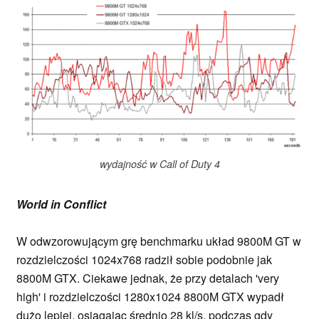
wydajność w Call of Duty 4
World in Conflict
W odwzorowującym grę benchmarku układ 9800M GT w
rozdzielczości 1024x768 radził sobie podobnie jak
8800M GTX. Ciekawe jednak, że przy detalach 'very
high' i rozdzielczości 1280x1024 8800M GTX wypadł
dużo lepiej, osiągając średnio 28 kl/s, podczas gdy