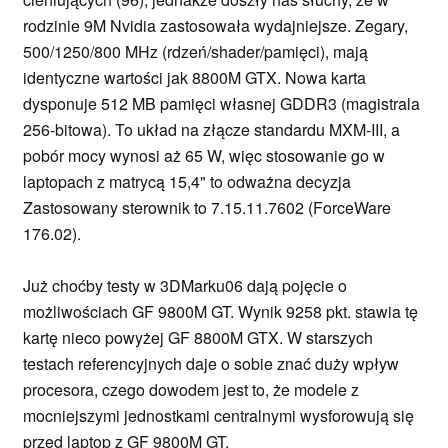
rodzinie 9M Nvidia zastosowała wydajniejsze. Zegary,
500/1250/800 MHz (rdzeń/shader/pamięci), mają
identyczne wartości jak 8800M GTX. Nowa karta
dysponuje 512 MB pamięci własnej GDDR3 (magistrala
256-bitowa). To układ na złącze standardu MXM-III, a
pobór mocy wynosi aż 65 W, więc stosowanie go w
laptopach z matrycą 15,4" to odważna decyzja
Zastosowany sterownik to 7.15.11.7602 (ForceWare
176.02).
Już choćby testy w 3DMarku06 dają pojęcie o
możliwościach GF 9800M GT. Wynik 9258 pkt. stawia tę
kartę nieco powyżej GF 8800M GTX. W starszych
testach referencyjnych daje o sobie znać duży wpływ
procesora, czego dowodem jest to, że modele z
mocniejszymi jednostkami centralnymi wysforowują się
przed laptop z GF 9800M GT.