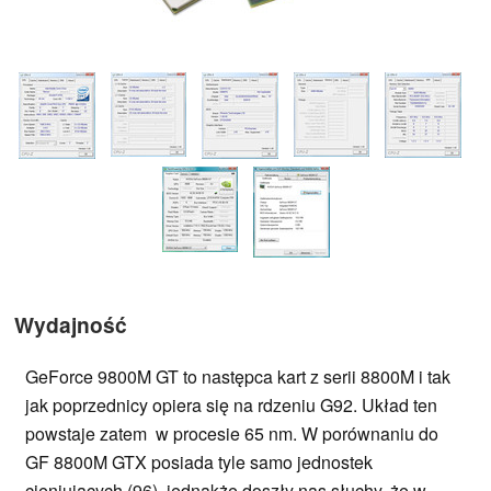
Wydajność
GeForce 9800M GT to następca kart z serii 8800M i tak
jak poprzednicy opiera się na rdzeniu G92. Układ ten
powstaje zatem w procesie 65 nm. W porównaniu do
GF 8800M GTX posiada tyle samo jednostek
cieniujących (96), jednakże doszły nas słuchy, że w