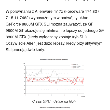
W porównaniu z Alienware m17x (Forceware 174.82 /
7.15.11.7482) wyposażonym w podwójny układ
GeForce 8800M GTX SLI można zauważyć, że GF
9800M GT okazuje się minimalnie lepszy od jednego GF
8800M GTX (kiedy wyłączony zostaje tryb SLI).
Oczywiście Alien jest dużo lepszy, kiedy przy aktywnym
SLI pracują dwie karty.
Crysis GPU - detale na high