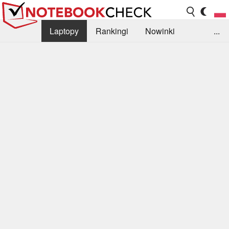
Laptopy
Rankingi
Nowinki
...
Biblioteka
Info
Szukajka recenzji