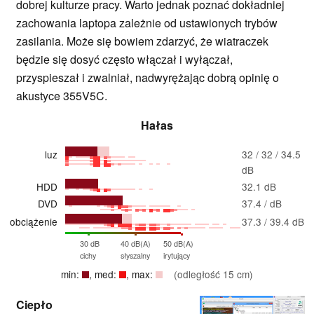
dobrej kulturze pracy. Warto jednak poznać dokładniej
zachowania laptopa zależnie od ustawionych trybów
zasilania. Może się bowiem zdarzyć, że wiatraczek
będzie się dosyć często włączał i wyłączał,
przyspieszał i zwalniał, nadwyrężając dobrą opinię o
akustyce 355V5C.
Hałas
luz
32 / 32 / 34.5
dB
HDD
32.1 dB
DVD
37.4 / dB
obciążenie
37.3 / 39.4 dB
30 dB
40 dB(A)
50 dB(A)
cichy
słyszalny
irytujący
min:
, med:
, max:
(odległość 15 cm)
Ciepło