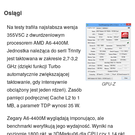
Osiągi
Na testy trafiła najsłabsza wersja
355V5C z dwurdzeniowym
procesorem AMD A6-4400M.
Jednostka należąca do serii Trinity
jest taktowana w zakresie 2,7-3,2
GHz (dzięki funkcji Turbo
automatycznie zwiększającej
taktowanie, gdy intensywnie
GPU-Z
obciążony jest jeden rdzeń). Zasób
pamięci podręcznej Cache L2 to 1
MB, a parametr TDP wynosi 35 W.
Zegary A6-4400M wyglądają imponująco, ale
benchmarki weryfikują jego wydajność. Wyniki na
poziomie 1800 pkt. w 3DMarku06 dla CPU czy 1,14 pkt.