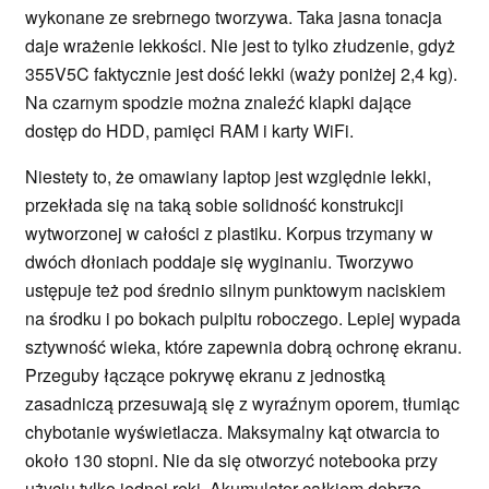
wykonane ze srebrnego tworzywa. Taka jasna tonacja
daje wrażenie lekkości. Nie jest to tylko złudzenie, gdyż
355V5C faktycznie jest dość lekki (waży poniżej 2,4 kg).
Na czarnym spodzie można znaleźć klapki dające
dostęp do HDD, pamięci RAM i karty WiFi.
Niestety to, że omawiany laptop jest względnie lekki,
przekłada się na taką sobie solidność konstrukcji
wytworzonej w całości z plastiku. Korpus trzymany w
dwóch dłoniach poddaje się wyginaniu. Tworzywo
ustępuje też pod średnio silnym punktowym naciskiem
na środku i po bokach pulpitu roboczego. Lepiej wypada
sztywność wieka, które zapewnia dobrą ochronę ekranu.
Przeguby łączące pokrywę ekranu z jednostką
zasadniczą przesuwają się z wyraźnym oporem, tłumiąc
chybotanie wyświetlacza. Maksymalny kąt otwarcia to
około 130 stopni. Nie da się otworzyć notebooka przy
użyciu tylko jednej ręki. Akumulator całkiem dobrze