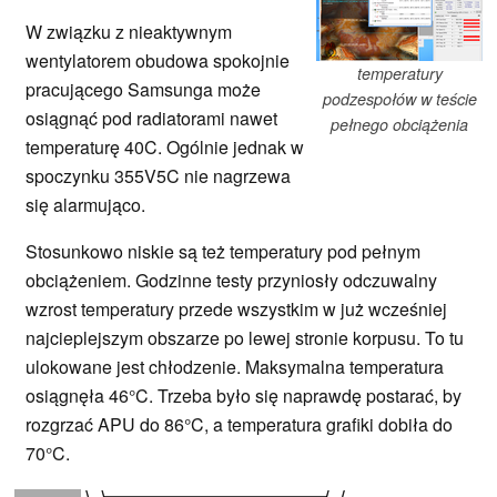
W związku z nieaktywnym
wentylatorem obudowa spokojnie
temperatury
pracującego Samsunga może
podzespołów w teście
osiągnąć pod radiatorami nawet
pełnego obciążenia
temperaturę 40C. Ogólnie jednak w
spoczynku 355V5C nie nagrzewa
się alarmująco.
Stosunkowo niskie są też temperatury pod pełnym
obciążeniem. Godzinne testy przyniosły odczuwalny
wzrost temperatury przede wszystkim w już wcześniej
najcieplejszym obszarze po lewej stronie korpusu. To tu
ulokowane jest chłodzenie. Maksymalna temperatura
osiągnęła 46°C. Trzeba było się naprawdę postarać, by
rozgrzać APU do 86°C, a temperatura grafiki dobiła do
70°C.