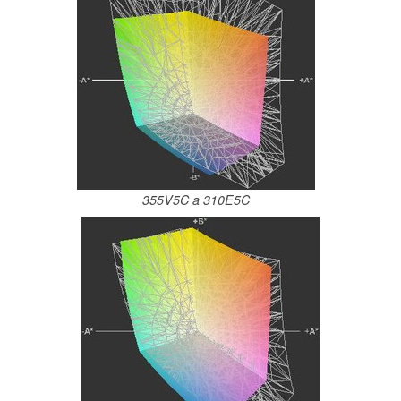
355V5C a 310E5C