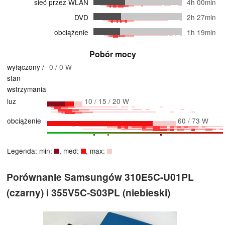
sieć przez WLAN
4h 00min
DVD
2h 27min
obciążenie
1h 19min
Pobór mocy
wyłączony /
0 / 0 W
stan
wstrzymania
luz
10 / 15 / 20 W
obciążenie
60 / 73 W
Legenda: min:
, med:
, max:
Porównanie Samsungów 310E5C-U01PL
(czarny) i 355V5C-S03PL (niebieski)