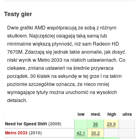
Testy gier
Dwie grafiki AMD współpracują ze sobą z różnym
skutkiem. Najczęściej osiągają taką samą lub
minimalnie większą płynność, niż sam Radeon HD
7670M. Zdarzają się jednak takie anomalie, jak dosyć
niski wynik w Metro 2033 na niskich ustawieniach. Co
ciekawe, zmiana ustawień na średnie przywraca
porządek. 30 klatek na sekundę w tej grze i na takim
poziomie szczegółów oznacza, że nieco mniej
wymagające tytuły można uruchomić na wysokich
detalach.
low
med.
high
ultra
Need for Speed Shift
(2009)
36
29.9
Metro 2033
(2010)
42.1
30.2