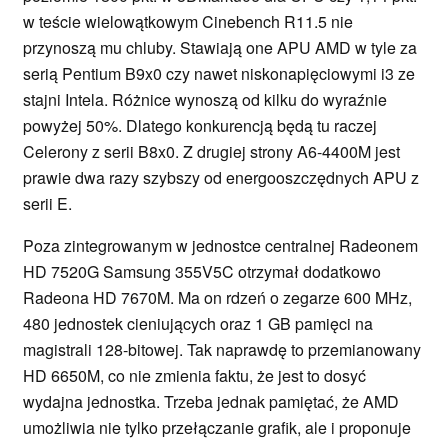
w teście wielowątkowym Cinebench R11.5 nie
przynoszą mu chluby. Stawiają one APU AMD w tyle za
serią Pentium B9x0 czy nawet niskonapięciowymi i3 ze
stajni Intela. Różnice wynoszą od kilku do wyraźnie
powyżej 50%. Dlatego konkurencją będą tu raczej
Celerony z serii B8x0. Z drugiej strony A6-4400M jest
prawie dwa razy szybszy od energooszczędnych APU z
serii E.
Poza zintegrowanym w jednostce centralnej Radeonem
HD 7520G Samsung 355V5C otrzymał dodatkowo
Radeona HD 7670M. Ma on rdzeń o zegarze 600 MHz,
480 jednostek cieniujących oraz 1 GB pamięci na
magistrali 128-bitowej. Tak naprawdę to przemianowany
HD 6650M, co nie zmienia faktu, że jest to dosyć
wydajna jednostka. Trzeba jednak pamiętać, że AMD
umożliwia nie tylko przełączanie grafik, ale i proponuje