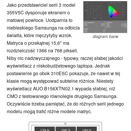
Jako przedstawiciel serii 3 model
355V5C dysponuje ekranem o
matowej powłoce. Uodparnia to
niebieskiego Samsunga na odbicia
światła, które męczyłyby wzrok.
diagram barw
Matryca o przekątnej 15,6" ma
rozdzielczość 1366 na 768 pikseli.
Niby nic nadzwyczajnego - typowy, raczej słabej jakości
wyświetlacz z niskobudżetowego laptopa. Jednak
postawienie go obok 310E5C pokazuje, że nawet w tej
klasie mogą występować subtelne różnice. Niestety
wyświetlacz AUO B156XTN02.1 wypada słabiej, niż
CMO z testowanego równolegle drugiego Samsunga.
Oczywiście trzeba pamiętać, że do różnych serii jednego
modelu mogą trafić różne modele matryc.
179.9
195.2
180.5