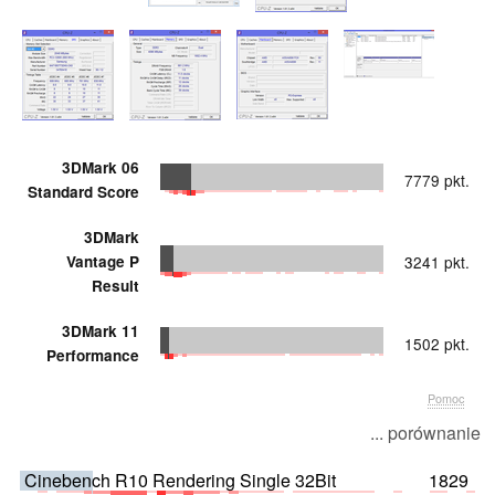
3DMark 06
7779 pkt.
Standard Score
3DMark
Vantage P
3241 pkt.
Result
3DMark 11
1502 pkt.
Performance
Pomoc
... porównanie
Cinebench R10 Rendering Single 32Bit
1829