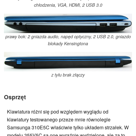
chłodzenia, VGA, HDMI, 2 USB 3.0
prawy bok: 2 gniazda audio, napęd optyczny, 2 USB 2.0, gniazdo
blokady Kensingtona
z tyłu brak złączy
Osprzęt
Klawiatura różni się pod względem wyglądu od
klawiatury testowanego przeze mnie równolegle
Samsunga 310E5C właściwie tylko układem strzałek. W
modelu 355V5C są one wyraźnie wydzielone, ale za to