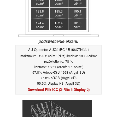
cd/m²
cd/m²
cd/m²
183.8
185.3
195.1
cd/m²
cd/m²
cd/m²
174.4
152.4
181.8
cd/m²
cd/m²
cd/m²
podświetlenie ekranu
AU Optronics AUO21EC / B156XTN02.1
maksimum: 195.2 cd/m² (Nits) średnia: 180.9 cd/m²
rozświetlenie: 78 %
kontrast: 168:1 (czerń: 1.1 cd/m²)
57.8% AdobeRGB 1998 (Argyll 3D)
77.8% sRGB (Argyll 3D)
55.5% Display P3 (Argyll 3D)
Download Plik ICC (X-Rite i1Display 2)