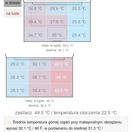
w stresie
34.8 °C
29.6 °C
26.5 °C
na luzie
39.4 °C
37.8 °C
25.8 °C
34.7 °C
35 °C
25.4 °C
maks. w ogóle: 39.4 °C
średnia: 32.1 °C
28.2 °C
33.1 °C
40.3 °C
28.3 °C
38.7 °C
46 °C
28.1 °C
39.4 °C
43.5 °C
maks. w ogóle: 46 °C
średnia: 36.2 °C
zasilacz 49.5 °C | temperatura otoczenia 22.5 °C
Średnia temperatura górnej części przy maksymalnym obciążeniu
(±)
wynosi 32.1 °C / 90 F, w porównaniu do średniej 31.3 °C /