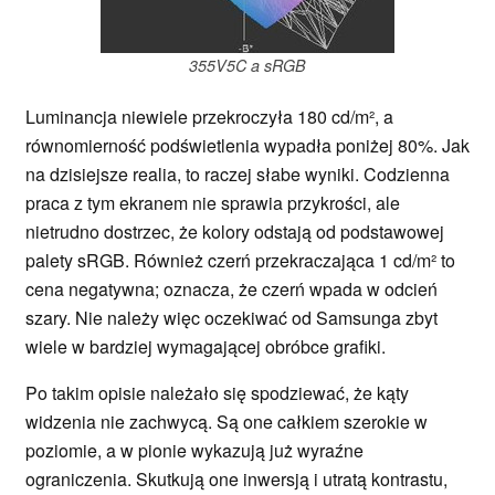
355V5C a sRGB
Luminancja niewiele przekroczyła 180 cd/m², a
równomierność podświetlenia wypadła poniżej 80%. Jak
na dzisiejsze realia, to raczej słabe wyniki. Codzienna
praca z tym ekranem nie sprawia przykrości, ale
nietrudno dostrzec, że kolory odstają od podstawowej
palety sRGB. Również czerń przekraczająca 1 cd/m² to
cena negatywna; oznacza, że czerń wpada w odcień
szary. Nie należy więc oczekiwać od Samsunga zbyt
wiele w bardziej wymagającej obróbce grafiki.
Po takim opisie należało się spodziewać, że kąty
widzenia nie zachwycą. Są one całkiem szerokie w
poziomie, a w pionie wykazują już wyraźne
ograniczenia. Skutkują one inwersją i utratą kontrastu,