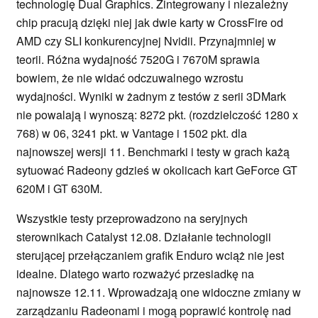
technologię Dual Graphics. Zintegrowany i niezależny
chip pracują dzięki niej jak dwie karty w CrossFire od
AMD czy SLI konkurencyjnej Nvidii. Przynajmniej w
teorii. Różna wydajność 7520G i 7670M sprawia
bowiem, że nie widać odczuwalnego wzrostu
wydajności. Wyniki w żadnym z testów z serii 3DMark
nie powalają i wynoszą: 8272 pkt. (rozdzielczość 1280 x
768) w 06, 3241 pkt. w Vantage i 1502 pkt. dla
najnowszej wersji 11. Benchmarki i testy w grach każą
sytuować Radeony gdzieś w okolicach kart GeForce GT
620M i GT 630M.
Wszystkie testy przeprowadzono na seryjnych
sterownikach Catalyst 12.08. Działanie technologii
sterującej przełączaniem grafik Enduro wciąż nie jest
idealne. Dlatego warto rozważyć przesiadkę na
najnowsze 12.11. Wprowadzają one widoczne zmiany w
zarządzaniu Radeonami i mogą poprawić kontrolę nad