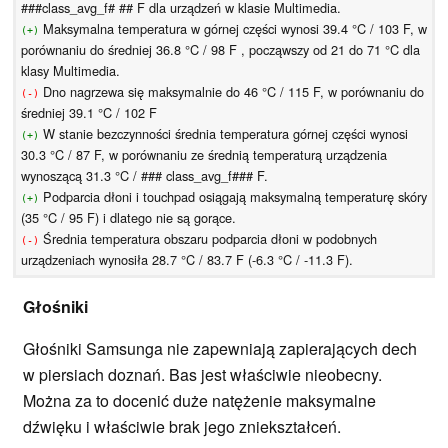
###class_avg_f# ## F dla urządzeń w klasie Multimedia.
Maksymalna temperatura w górnej części wynosi 39.4 °C / 103 F, w
(+)
porównaniu do średniej 36.8 °C / 98 F , począwszy od 21 do 71 °C dla
klasy Multimedia.
Dno nagrzewa się maksymalnie do 46 °C / 115 F, w porównaniu do
(-)
średniej 39.1 °C / 102 F
W stanie bezczynności średnia temperatura górnej części wynosi
(+)
30.3 °C / 87 F, w porównaniu ze średnią temperaturą urządzenia
wynoszącą 31.3 °C / ### class_avg_f### F.
Podparcia dłoni i touchpad osiągają maksymalną temperaturę skóry
(+)
(35 °C / 95 F) i dlatego nie są gorące.
Średnia temperatura obszaru podparcia dłoni w podobnych
(-)
urządzeniach wynosiła 28.7 °C / 83.7 F (-6.3 °C / -11.3 F).
Głośniki
Głośniki Samsunga nie zapewniają zapierających dech
w piersiach doznań. Bas jest właściwie nieobecny.
Można za to docenić duże natężenie maksymalne
dźwięku i właściwie brak jego zniekształceń.