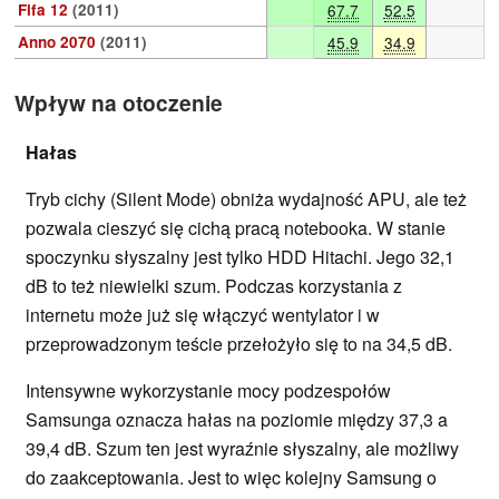
Fifa 12
(2011)
67.7
52.5
Anno 2070
(2011)
45.9
34.9
Wpływ na otoczenie
Hałas
Tryb cichy (Silent Mode) obniża wydajność APU, ale też
pozwala cieszyć się cichą pracą notebooka. W stanie
spoczynku słyszalny jest tylko HDD Hitachi. Jego 32,1
dB to też niewielki szum. Podczas korzystania z
internetu może już się włączyć wentylator i w
przeprowadzonym teście przełożyło się to na 34,5 dB.
Intensywne wykorzystanie mocy podzespołów
Samsunga oznacza hałas na poziomie między 37,3 a
39,4 dB. Szum ten jest wyraźnie słyszalny, ale możliwy
do zaakceptowania. Jest to więc kolejny Samsung o