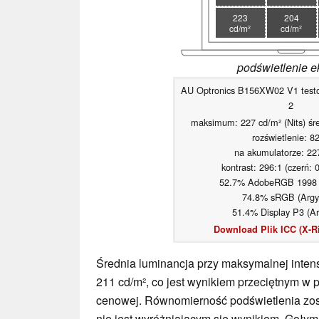
223
204
cd/m²
cd/m²
podświetlenie e
AU Optronics B156XW02 V1 testo
2
maksimum: 227 cd/m² (Nits) śre
rozświetlenie: 8
na akumulatorze: 22
kontrast: 296:1 (czerń: 
52.7% AdobeRGB 1998 (
74.8% sRGB (Argyl
51.4% Display P3 (Ar
Download Plik ICC (X-Ri
Średnia luminancja przy maksymalnej inten
211 cd/m², co jest wynikiem przeciętnym w p
cenowej. Równomierność podświetlenia zost
nie jest wyróżniającym się wynikiem. Gołym