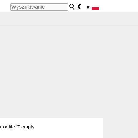
▼
rror file "" empty