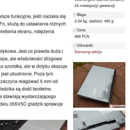
24 miesiące(y) gwarancji
Waga
sze funkcyjne, jeśli naciska się
2.34 kg, zasilacz: 460 g
Fn, służą do ustawiania różnych
Cena
wietlenia ekranu, natężenia
999 PLN
Odnośniki
tykowa. Jest co prawda duża i
Samsung sekcja
ptopa, ale właściwości ślizgowe
o szorstka, ale w dotyku okazuje
 jest utrudnione. Poza tym
i; zaczyna reagować 5 mm od
gładzika są dość tandetne.
e stawiają wystarczającego
modelu 355V5C gładzik sprawuje