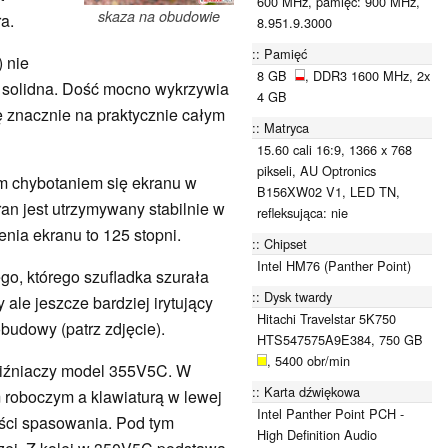
600 MHz, pamięć: 900 MHz,
skaza na obudowie
ra.
8.951.9.3000
Pamięć
) nie
8 GB
, DDR3 1600 MHz, 2x
yt solidna. Dość mocno wykrzywia
4 GB
ę znacznie na praktycznie całym
Matryca
15.60 cali 16:9, 1366 x 768
pikseli, AU Optronics
m chybotaniem się ekranu w
B156XW02 V1, LED TN,
an jest utrzymywany stabilnie w
refleksująca: nie
nia ekranu to 125 stopni.
Chipset
Intel HM76 (Panther Point)
go, którego szufladka szurała
Dysk twardy
ale jeszcze bardziej irytujący
Hitachi Travelstar 5K750
obudowy (patrz zdjęcie).
HTS547575A9E384, 750 GB
, 5400 obr/min
liźniaczy model 355V5C. W
Karta dźwiękowa
 roboczym a klawiaturą w lewej
Intel Panther Point PCH -
ości spasowania. Pod tym
High Definition Audio