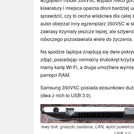
względem model 355V5C wypadł nieco gorz
klawiatury i miejsca oparcia dłoni bardziej 
sprawdzić, czy to cecha właściwa dla całej s
autor obejrzał inny egzemplarz 350V5C w s
zawiasy trzymały jeszcze lepiej, ale sztywno
roboczego pozostawiała wiele do życzenia.
Na spodzie laptopa znajdują się dwie pokr
zdjąć, posiadając normalny śrubokręt krzyż
mamy kartę Wi-Fi, a druga umożliwia wymia
pamięci RAM.
Samsung 350V5C posiada stosunkowo dużo 
(dwa z nich to USB 3.0).
lewy bok: gniazdo zasilania, LAN, wylot powietr
USB 3.0