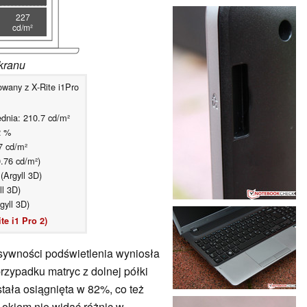
227
cd/m²
kranu
wany z X-Rite i1Pro
dnia: 210.7 cd/m²
2 %
7 cd/m²
0.76 cd/m²)
Argyll 3D)
l 3D)
gyll 3D)
te i1 Pro 2)
sywności podświetlenia wyniosła
rzypadku matryc z dolnej półki
ała osiągnięta w 82%, co też
 okiem nie widać różnic w