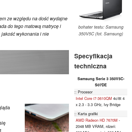
pem ze względu na dość wydajne
iada do tego matową matrycę i
bohater testu: Samsung
a jakość wykonania i nie
350V5C (fot. Samsung)
Specyfikacja
techniczna
Samsung Serie 3 350V5C-
S07DE
Procesor
Intel Core i7-3610QM
4c/8t 4
x 2.3 - 3.3 GHz, Ivy Bridge
gląda
Karta grafiki
AMD Radeon HD 7670M
-
się
2048 MB VRAM, rdzeń:
t