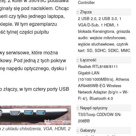
ej. Z kolei w 350V5C podstawa
Controller
uginały się pod naciskiem. Chcąc
Złącza
erii czy tylko jednego laptopa,
2 USB 2.0, 2 USB 3.0, 1
klepie. W tym egzemplarzu
VGA/D-Sub, 1 HDMI, 1
blokada Kensingtona, gniazda
ść tylnej części pulpitu
audio: wejście mikrofonowe,
wyjście słuchawkowe, czytnik
kart: SD, SDHC, SDXC, MMC
ywy serwisowe, które można
Łączność
akowy. Pod jedną z tych pokryw
Realtek RTL8168/8111
nę napędu optycznego, dysku i
Gigabit-LAN
(10/100/1000MBit/s), Atheros
AR9485WB-EG Wireless
złączy, w tym cztery porty USB
Network Adapter (b/g/n = Wi-
Fi 4/), Bluetooth 4.0
Napęd optyczny
TSSTcorp CDDVDW SN-
208BB
za z układu chłodzenia, VGA, HDMI, 2
Gabaryty