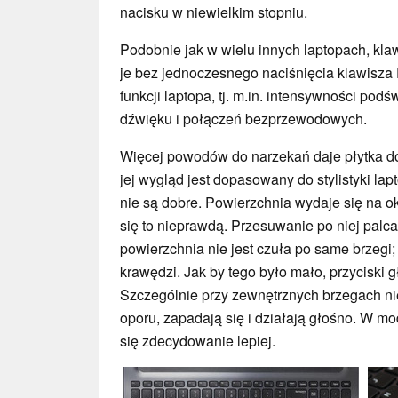
nacisku w niewielkim stopniu.
Podobnie jak w wielu innych laptopach, klawi
je bez jednoczesnego naciśnięcia klawisza 
funkcji laptopa, tj. m.in. intensywności podś
dźwięku i połączeń bezprzewodowych.
Więcej powodów do narzekań daje płytka do
jej wygląd jest dopasowany do stylistyki la
nie są dobre. Powierzchnia wydaje się na ok
się to nieprawdą. Przesuwanie po niej palca
powierzchnia nie jest czuła po same brzeg
krawędzi. Jak by tego było mało, przyciski 
Szczególnie przy zewnętrznych brzegach ni
oporu, zapadają się i działają głośno. W 
się zdecydowanie lepiej.