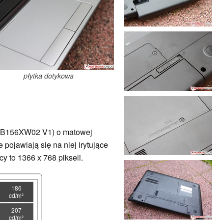
płytka dotykowa
O (B156XW02 V1) o matowej
pojawiają się na niej irytujące
cy to 1366 x 768 pikseli.
186
cd/m²
207
cd/m²