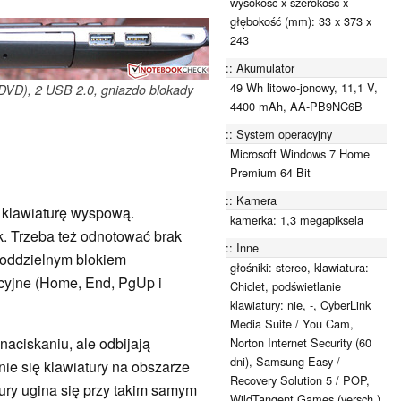
wysokość x szerokość x
głębokość (mm): 33 x 373 x
243
Akumulator
49 Wh litowo-jonowy, 11,1 V,
(DVD), 2 USB 2.0, gniazdo blokady
4400 mAh, AA-PB9NC6B
System operacyjny
Microsoft Windows 7 Home
Premium 64 Bit
Kamera
klawiaturę wyspową.
kamerka: 1,3 megapiksela
k. Trzeba też odnotować brak
Inne
 oddzielnym blokiem
głośniki: stereo, klawiatura:
cyjne (Home, End, PgUp i
Chiclet, podświetlanie
klawiatury: nie, -, CyberLink
Media Suite / You Cam,
naciskaniu, ale odbijają
Norton Internet Security (60
dni), Samsung Easy /
nie się klawiatury na obszarze
Recovery Solution 5 / POP,
ry ugina się przy takim samym
WildTangent Games (versch.),