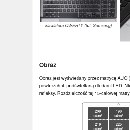
klawiatura QWERTY (fot. Samsung)
Obraz
Obraz jest wyświetlany przez matrycę AU
powierzchni, podświetlaną diodami LED. Nie 
refleksy. Rozdzielczość tej 15-calowej matry
209
196
cd/m²
cd/m²
219
225
cd/m²
cd/m²