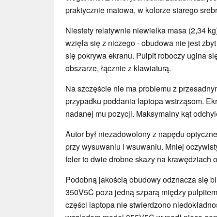
praktycznie matowa, w kolorze starego sreb
Niestety relatywnie niewielka masa (2,34 kg
wzięła się z niczego - obudowa nie jest zb
się pokrywa ekranu. Pulpit roboczy ugina si
obszarze, łącznie z klawiaturą.
Na szczęście nie ma problemu z przesadny
przypadku poddania laptopa wstrząsom. Ekr
nadanej mu pozycji. Maksymalny kąt odchyle
Autor był niezadowolony z napędu optyczne
przy wysuwaniu i wsuwaniu. Mniej oczywisty 
feler to dwie drobne skazy na krawędziach 
Podobną jakością obudowy odznacza się b
350V5C poza jedną szparą między pulpitem
części laptopa nie stwierdzono niedokładn