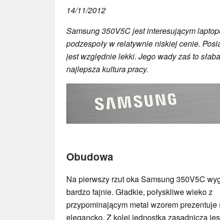
14/11/2012
Samsung 350V5C jest interesującym lapto
podzespoły w relatywnie niskiej cenie. Pos
jest względnie lekki. Jego wady zaś to słab
najlepsza kultura pracy.
Obudowa
Na pierwszy rzut oka Samsung 350V5C wy
bardzo fajnie. Gładkie, połyskliwe wieko z
przypominającym metal wzorem prezentuje 
elegancko. Z kolei jednostka zasadnicza jes