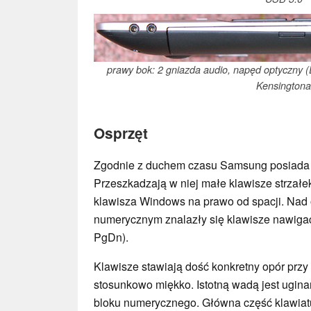
prawy bok: 2 gniazda audio, napęd optyczny 
Kensingtona
Osprzęt
Zgodnie z duchem czasu Samsung posiada 
Przeszkadzają w niej małe klawisze strzałe
klawisza Windows na prawo od spacji. Nad
numerycznym znalazły się klawisze nawiga
PgDn).
Klawisze stawiają dość konkretny opór przy 
stosunkowo miękko. Istotną wadą jest ugina
bloku numerycznego. Główna część klawiatu