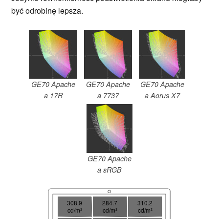
być odrobinę lepsza.
GE70 Apache
GE70 Apache
GE70 Apache
a 17R
a 7737
a Aorus X7
GE70 Apache
a sRGB
308.9
284.7
310.2
cd/m²
cd/m²
cd/m²