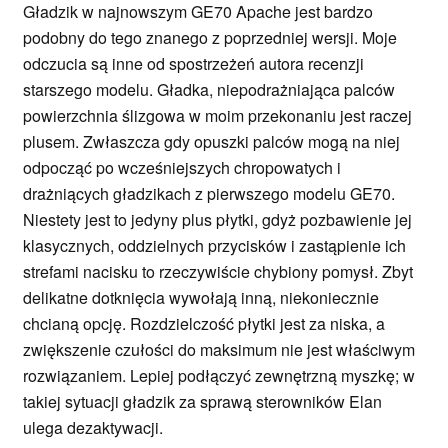
Gładzik w najnowszym GE70 Apache jest bardzo
podobny do tego znanego z poprzedniej wersji. Moje
odczucia są inne od spostrzeżeń autora recenzji
starszego modelu. Gładka, niepodrażniająca palców
powierzchnia ślizgowa w moim przekonaniu jest raczej
plusem. Zwłaszcza gdy opuszki palców mogą na niej
odpocząć po wcześniejszych chropowatych i
drażniących gładzikach z pierwszego modelu GE70.
Niestety jest to jedyny plus płytki, gdyż pozbawienie jej
klasycznych, oddzielnych przycisków i zastąpienie ich
strefami nacisku to rzeczywiście chybiony pomysł. Zbyt
delikatne dotknięcia wywołają inną, niekoniecznie
chcianą opcję. Rozdzielczość płytki jest za niska, a
zwiększenie czułości do maksimum nie jest właściwym
rozwiązaniem. Lepiej podłączyć zewnętrzną myszkę; w
takiej sytuacji gładzik za sprawą sterowników Elan
ulega dezaktywacji.