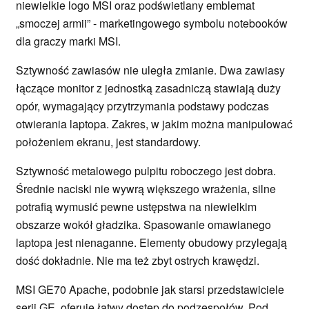
niewielkie logo MSI oraz podświetlany emblemat
„smoczej armii” - marketingowego symbolu notebooków
dla graczy marki MSI.
Sztywność zawiasów nie uległa zmianie. Dwa zawiasy
łączące monitor z jednostką zasadniczą stawiają duży
opór, wymagający przytrzymania podstawy podczas
otwierania laptopa. Zakres, w jakim można manipulować
położeniem ekranu, jest standardowy.
Sztywność metalowego pulpitu roboczego jest dobra.
Średnie naciski nie wywrą większego wrażenia, silne
potrafią wymusić pewne ustępstwa na niewielkim
obszarze wokół gładzika. Spasowanie omawianego
laptopa jest nienaganne. Elementy obudowy przylegają
dość dokładnie. Nie ma też zbyt ostrych krawędzi.
MSI GE70 Apache, podobnie jak starsi przedstawiciele
serii GE, oferuje łatwy dostęp do podzespołów. Pod