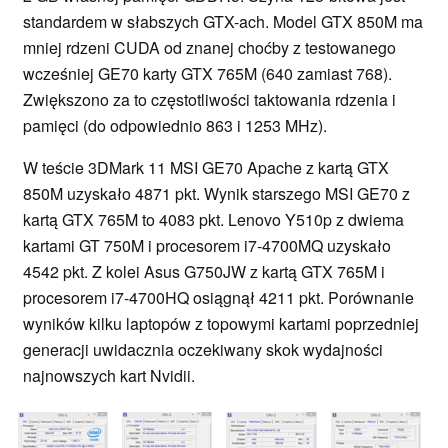
standardem w słabszych GTX-ach. Model GTX 850M ma
mniej rdzeni CUDA od znanej choćby z testowanego
wcześniej GE70 karty GTX 765M (640 zamiast 768).
Zwiększono za to częstotliwości taktowania rdzenia i
pamięci (do odpowiednio 863 i 1253 MHz).
W teście 3DMark 11 MSI GE70 Apache z kartą GTX
850M uzyskało 4871 pkt. Wynik starszego MSI GE70 z
kartą GTX 765M to 4083 pkt. Lenovo Y510p z dwiema
kartami GT 750M i procesorem i7-4700MQ uzyskało
4542 pkt. Z kolei Asus G750JW z kartą GTX 765M i
procesorem i7-4700HQ osiągnął 4211 pkt. Porównanie
wyników kilku laptopów z topowymi kartami poprzedniej
generacji uwidacznia oczekiwany skok wydajności
najnowszych kart Nvidii.