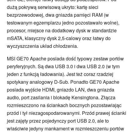
dużą pokrywą serwisową ukryto: kartę sieci
bezprzewodowej, dwa gniazda pamięci RAM (w
testowanym egzemplarzu jedno pozostawało wolne),
procesor, miejsce na dodatkowy dysk w standardzie
mSATA, klasyczny dysk 2,5-calowy oraz łatwy do
wyczyszczenia układ chłodzenia.
MSI GE70 Apache posiada dość typowy zestaw portów
peryferyjnych. Są dwa USB 3.0 i dwa USB 2.0 (w tym
jeden z funkcją ładowania). Jest też coraz rzadziej
spotykany analogowy D-Sub. Ponadto GE70 Apache
posiada wyjście HDMI, gniazdo LAN, dwa gniazda
audio, port zasilania i blokadę Kensingtona. Złącza
rozmieszczono na ściankach bocznych pozostawiając
przód i tył niezagospodarowanymi. Przód prawej ścianki
jest zajęty przez pojedynczy port USB 2.0, ale to
właściwie jedyny mankament w rozmieszczeniu portów