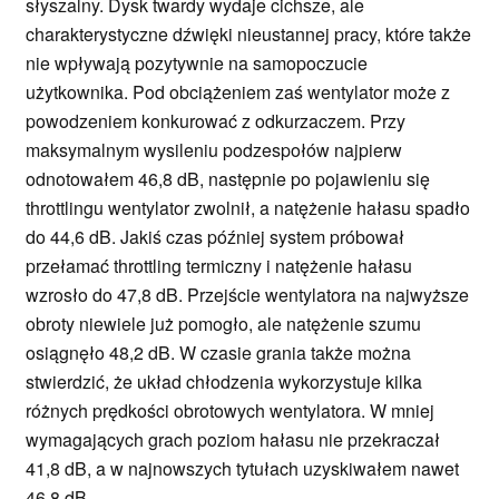
słyszalny. Dysk twardy wydaje cichsze, ale
charakterystyczne dźwięki nieustannej pracy, które także
nie wpływają pozytywnie na samopoczucie
użytkownika. Pod obciążeniem zaś wentylator może z
powodzeniem konkurować z odkurzaczem. Przy
maksymalnym wysileniu podzespołów najpierw
odnotowałem 46,8 dB, następnie po pojawieniu się
throttlingu wentylator zwolnił, a natężenie hałasu spadło
do 44,6 dB. Jakiś czas później system próbował
przełamać throttling termiczny i natężenie hałasu
wzrosło do 47,8 dB. Przejście wentylatora na najwyższe
obroty niewiele już pomogło, ale natężenie szumu
osiągnęło 48,2 dB. W czasie grania także można
stwierdzić, że układ chłodzenia wykorzystuje kilka
różnych prędkości obrotowych wentylatora. W mniej
wymagających grach poziom hałasu nie przekraczał
41,8 dB, a w najnowszych tytułach uzyskiwałem nawet
46,8 dB.