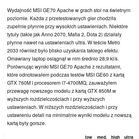
Wydajność MSI GE70 Apache w grach stoi na świetnym
poziomie. Każda z przetestowanych gier chodziła
zupełnie płynnie przy wysokich ustawieniach. Niektóre
tytuły (takie jak Anno 2070, Mafia 2, Dota 2) działały
płynne nawet na ustawieniach ultra. W teście Metro
2033 również było blisko uzyskania takiego efektu.
Omawiany laptop osiągnął w nim średnio 28,9 kl/s.
Porównując wyniki MSI GE70 Apache z rezultatami,
które odnotowałem podczas testów MSI GE60 z kartą
GTX 760M i procesorem i7-4700MQ, zauważyłem
przewagę nowszego modelu z kartą GTX 850M w
wyższych rozdzielczościach i przy wyższych
ustawieniach. W niższych rozdzielczościach i przy
ustawieniu detali na minimalnie wyniki modelu z nowszą
kartą były gorsze.
low
med.
high
ultra