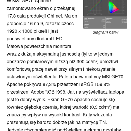
W MSI GE70 Apache
zamontowano ekran o przekątnej
17,3 cala produkcji Chimei. Ma on
proporcje 16 na 9, rozdzielczość
1920 x 1080 pikseli i jest
diagram barw
podświetlany diodami LED.
Matowa powierzchnia monitora
wraz z dużą maksymalną jasnością (tylko w jednym
obszarze pomiarowym niższą niż 300 cd/m²) umożliwi
komfortową pracę nawet przy silnym i niekorzystanie
ustawionym oświetleniu. Paleta barw matrycy MSI GE70
Apache pokrywa 87,3% przestrzeni sRGB i 59,8%
przestrzeni AdobeRGB1998. Jak na wyświetlacz laptopa
jest to dobry wynik. Ekran GE70 Apache cechuje się
również głęboką czernią, której wartość (0,3 cd/m²) ma
znaczący wpływ na wysoki kontrast. Kąty widzenia
prezentują się bardzo dobrze jak na matrycę TN.
Jedynie równomierność podświetlenia ekranu mogłaby