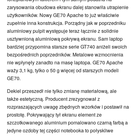
zarysowania obudowa ekranu dalej stanowiła utrapienie
użytkowników. Nowy GE70 Apache to już właściwie
zupełnie inna konstrukcja. Porządny jak w poprzedniku
aluminiowy pulpit występuje teraz łącznie z solidnie
usztywnioną aluminiową pokrywą ekranu. Sam laptop
bardziej przypomina starsze serie GT740 aniżeli swoich
bezpośrednich poprzedników. Metalowe wzmocnienia
nie wpłynęły zanadto na masę laptopa. GE70 Apache
waży 3,1 kg, tylko o 50 g więcej od starszych modeli
GE70.
Dekiel przeszedł nie tylko zmianę materiałową, ale
także estetyczną. Producent zrezygnował z
rozpraszających uwagę zbędnych wzorków i postawił na
prostotę. Pokrywający tył ekranu element ze
szczotkowanego aluminium pomalowano czarną farbą a
jedyne ozdoby tej części notebooka to połyskliwe