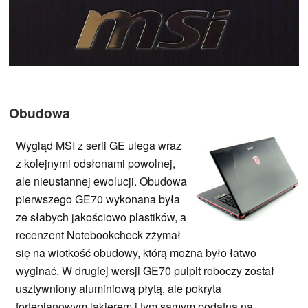
Obudowa
Wygląd MSI z serii GE ulega wraz
z kolejnymi odsłonami powolnej,
ale nieustannej ewolucji. Obudowa
pierwszego GE70 wykonana była
ze słabych jakościowo plastików, a
recenzent Notebookcheck zżymał
się na wiotkość obudowy, którą można było łatwo
wyginać. W drugiej wersji GE70 pulpit roboczy został
usztywniony aluminiową płytą, ale pokryta
fortepianowym lakierem i tym samym podatna na