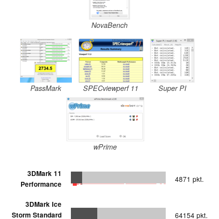
NovaBench
PassMark
SPECviewperf 11
Super PI
wPrime
3DMark 11
4871 pkt.
Performance
3DMark Ice
Storm Standard
64154 pkt.