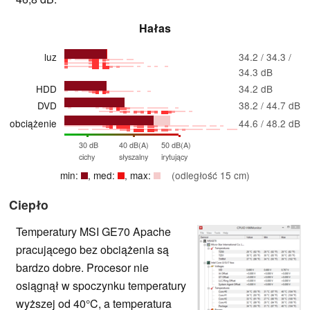
Hałas
luz
34.2 / 34.3 /
34.3 dB
HDD
34.2 dB
DVD
38.2 / 44.7 dB
obciążenie
44.6 / 48.2 dB
30 dB
40 dB(A)
50 dB(A)
cichy
słyszalny
irytujący
min:
, med:
, max:
(odległość 15 cm)
Ciepło
Temperatury MSI GE70 Apache
pracującego bez obciążenia są
bardzo dobre. Procesor nie
osiągnął w spoczynku temperatury
wyższej od 40°C, a temperatura