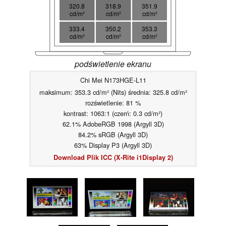
320.8
318.9
351.9
cd/m²
cd/m²
cd/m²
333.4
350.2
353.3
cd/m²
cd/m²
cd/m²
podświetlenie ekranu
Chi Mei N173HGE-L11
maksimum: 353.3 cd/m² (Nits) średnia: 325.8 cd/m²
rozświetlenie: 81 %
kontrast: 1063:1 (czerń: 0.3 cd/m²)
62.1% AdobeRGB 1998 (Argyll 3D)
84.2% sRGB (Argyll 3D)
63% Display P3 (Argyll 3D)
Download Plik ICC (X-Rite i1Display 2)