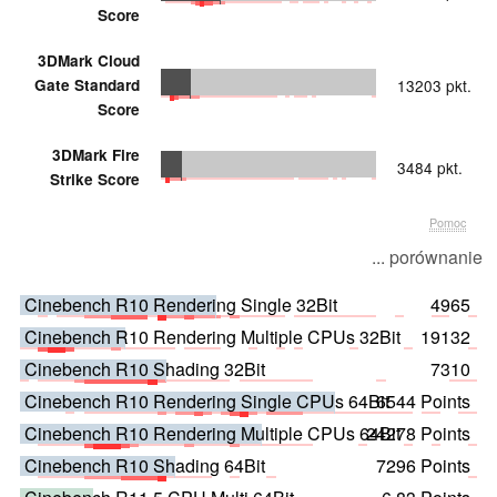
Score
3DMark Cloud
Gate Standard
13203 pkt.
Score
3DMark Fire
3484 pkt.
Strike Score
Pomoc
... porównanie
Cinebench R10 Rendering Single 32Bit
4965
Cinebench R10 Rendering Multiple CPUs 32Bit
19132
Cinebench R10 Shading 32Bit
7310
Cinebench R10 Rendering Single CPUs 64Bit
6544 Points
Cinebench R10 Rendering Multiple CPUs 64Bit
24278 Points
Cinebench R10 Shading 64Bit
7296 Points