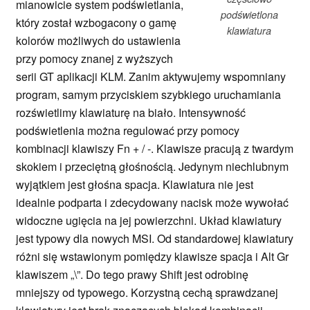
mianowicie system podświetlania,
podświetlona
który został wzbogacony o gamę
klawiatura
kolorów możliwych do ustawienia
przy pomocy znanej z wyższych
serii GT aplikacji KLM. Zanim aktywujemy wspomniany
program, samym przyciskiem szybkiego uruchamiania
rozświetlimy klawiaturę na biało. Intensywność
podświetlenia można regulować przy pomocy
kombinacji klawiszy Fn + / -. Klawisze pracują z twardym
skokiem i przeciętną głośnością. Jedynym niechlubnym
wyjątkiem jest głośna spacja. Klawiatura nie jest
idealnie podparta i zdecydowany nacisk może wywołać
widoczne ugięcia na jej powierzchni. Układ klawiatury
jest typowy dla nowych MSI. Od standardowej klawiatury
różni się wstawionym pomiędzy klawisze spacja i Alt Gr
klawiszem „\”. Do tego prawy Shift jest odrobinę
mniejszy od typowego. Korzystną cechą sprawdzanej