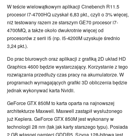
W teście wielowątkowym aplikacji Cinebench R11.5
procesor i7-4700HQ uzyskał 6,83 pkt., czyli o 3% więcej,
niż testowany razem ze starszym GE70 procesor i7-
4700MQ, a także około dwukrotnie więcej od
procesorów z serii i5 (np. i5-4200M uzyskuje średnio
3,24 pkt.).
Do prac biurowych oraz aplikacji z grafiką 2D układ HD
Graphics 4600 będzie wystarczający. Korzystanie z tego
rozwiązania przedłuży czas pracy na akumulatorze. W
programach wymagających grafiki 3D obliczenia będzie
jednak wykonywać karta Nvidii.
GeForce GTX 850M to karta oparta na najnowszej
architekturze Maxwell. Maxwell zastąpił wysłużonego
już Keplera. GeForce GTX 850M jest wykonany w
technologii 28 nm (tak jak karty starszego typu). Posiada
2 GB własnej pamięci GDDR5. Szyna 128-bitowa jest