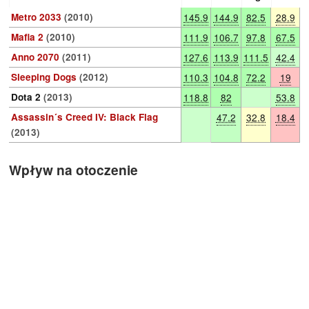
Metro 2033
(2010)
145.9
144.9
82.5
28.9
Mafia 2
(2010)
111.9
106.7
97.8
67.5
Anno 2070
(2011)
127.6
113.9
111.5
42.4
Sleeping Dogs
(2012)
110.3
104.8
72.2
19
Dota 2
(2013)
118.8
82
53.8
Assassin´s Creed IV: Black Flag
47.2
32.8
18.4
(2013)
Wpływ na otoczenie