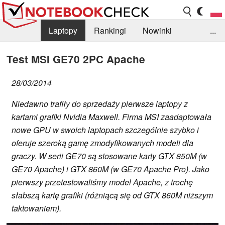
Laptopy
Rankingi
Nowinki
...
Biblioteka
Info
Szukajka recenzji
Test MSI GE70 2PC Apache
28/03/2014
Niedawno trafiły do sprzedaży pierwsze laptopy z
kartami grafiki Nvidia Maxwell. Firma MSI zaadaptowała
nowe GPU w swoich laptopach szczególnie szybko i
oferuje szeroką gamę zmodyfikowanych modeli dla
graczy. W serii GE70 są stosowane karty GTX 850M (w
GE70 Apache) i GTX 860M (w GE70 Apache Pro). Jako
pierwszy przetestowaliśmy model Apache, z trochę
słabszą kartę grafiki (różniącą się od GTX 860M niższym
taktowaniem).