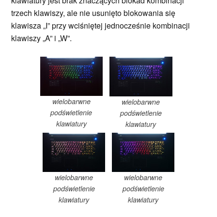
klawiatury jest brak znaczących blokad kombinacji
trzech klawiszy, ale nie usunięto blokowania się
klawisza „I” przy wciśniętej jednocześnie kombinacji
klawiszy „A” i „W”.
wielobarwne
wielobarwne
podświetlenie
podświetlenie
klawiatury
klawiatury
wielobarwne
wielobarwne
podświetlenie
podświetlenie
klawiatury
klawiatury