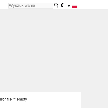
▼
rror file "" empty