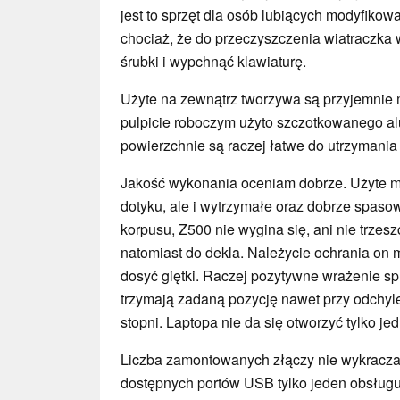
jest to sprzęt dla osób lubiących modyfiko
chociaż, że do przeczyszczenia wiatraczka 
śrubki i wypchnąć klawiaturę.
Użyte na zewnątrz tworzywa są przyjemnie 
pulpicie roboczym użyto szczotkowanego a
powierzchnie są raczej łatwe do utrzymania 
Jakość wykonania oceniam dobrze. Użyte mat
dotyku, ale i wytrzymałe oraz dobrze spaso
korpusu, Z500 nie wygina się, ani nie trzes
natomiast do dekla. Należycie ochrania on ma
dosyć giętki. Raczej pozytywne wrażenie sp
trzymają zadaną pozycję nawet przy odchy
stopni. Laptopa nie da się otworzyć tylko je
Liczba zamontowanych złączy nie wykracza 
dostępnych portów USB tylko jeden obsługu