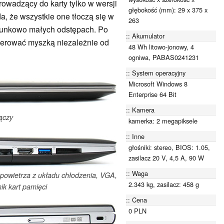
wadzący do karty tylko w wersji
głębokość (mm): 29 x 375 x
a, że wszystkie one tłoczą się w
263
osunkowo małych odstępach. Po
Akumulator
perować myszką niezależnie od
48 Wh litowo-jonowy, 4
ogniwa, PABAS0241231
System operacyjny
Microsoft Windows 8
Enterprise 64 Bit
Kamera
ączy
kamerka: 2 megapiksele
Inne
głośniki: stereo, BIOS: 1.05,
zasilacz 20 V, 4,5 A, 90 W
Waga
t powietrza z układu chłodzenia, VGA,
2.343 kg, zasilacz: 458 g
ik kart pamięci
Cena
0 PLN