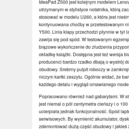
IdeaPad Z500 jest kolejnym modelem Leno
utrzymanym w stylistyce notatnika, którą za
stosować w modelu U260, a która jest nieśm
kontynuowana choćby w przetestowanym n
Y500. Linia klapy przechodzi płynnie w tył l
zawija się pod spód. W testowanym egzemp
brązowe wykończenie do złudzenia przypo
okładkę książki. Dostępna jest też wersja bia
producenci bardzo rzadko dbają o wystrój d
obudowy. Srebrny pulpit roboczy w zamkni
niczym kartki zeszytu. Ogólnie widać, że ba
każdego detalu i wygląd omawianego model
Popracowano również nad gabarytami. W st
jest niemal o pół centymetra cieńszy i o 10
ucierpiała jednak funkcjonalność. Spód lapt
serwisowych. By wymienić akumulator, dysk
zdemontować dużą część obudowy i jakieś 