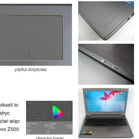
płytka dotykowa
ikseli to
atryc
ziwi więc
novo Z500
diagram barw