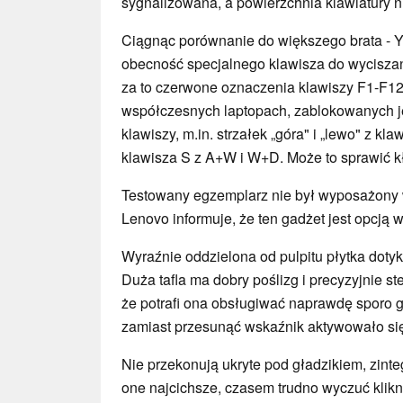
sygnalizowana, a powierzchnia klawiatury n
Ciągnąc porównanie do większego brata - 
obecność specjalnego klawisza do wyciszan
za to czerwone oznaczenia klawiszy F1-F12
współczesnych laptopach, zablokowanych jes
klawiszy, m.in. strzałek „góra" i „lewo" z kla
klawisza S z A+W i W+D. Może to sprawić 
Testowany egzemplarz nie był wyposażony w
Lenovo informuje, że ten gadżet jest opcją
Wyraźnie oddzielona od pulpitu płytka doty
Duża tafla ma dobry poślizg i precyzyjnie s
że potrafi ona obsługiwać naprawdę sporo ge
zamiast przesunąć wskaźnik aktywowało si
Nie przekonują ukryte pod gładzikiem, zinte
one najcichsze, czasem trudno wyczuć klikn