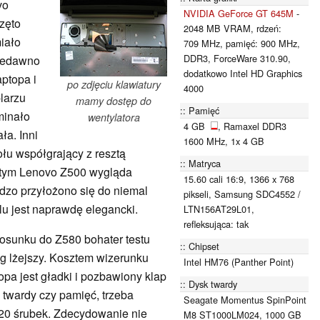
vo
NVIDIA GeForce GT 645M
-
częto
2048 MB VRAM, rdzeń:
iało
709 MHz, pamięć: 900 MHz,
DDR3, ForceWare 310.90,
iedawno
dodatkowo Intel HD Graphics
aptopa i
po zdjęciu klawiatury
4000
larzu
mamy dostęp do
Pamięć
minało
wentylatora
4 GB
, Ramaxel DDR3
ła. Inni
1600 MHz, 1x 4 GB
ołu współgrający z resztą
Matryca
ętym Lenovo Z500 wygląda
15.60 cali 16:9, 1366 x 768
rdzo przyłożono się do niemal
pikseli, Samsung SDC4552 /
u jest naprawdę elegancki.
LTN156AT29L01,
refleksująca: tak
osunku do Z580 bohater testu
Chipset
0 g lżejszy. Kosztem wizerunku
Intel HM76 (Panther Point)
opa jest gładki i pozbawiony klap
Dysk twardy
 twardy czy pamięć, trzeba
Seagate Momentus SpinPoint
20 śrubek. Zdecydowanie nie
M8 ST1000LM024, 1000 GB