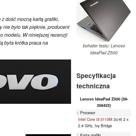
z dość mocną kartą grafiki,
 nie było tak pięknie, producent
o modelu. W niniejszej recenzji
dą była krótka praca na
bohater testu: Lenovo
IdeaPad Z500
Specyfikacja
techniczna
Lenovo IdeaPad Z500 (59-
358423)
Procesor
Intel Core i3-3110M
2c/4t 2 x
2.4 GHz, Ivy Bridge
Karta grafiki