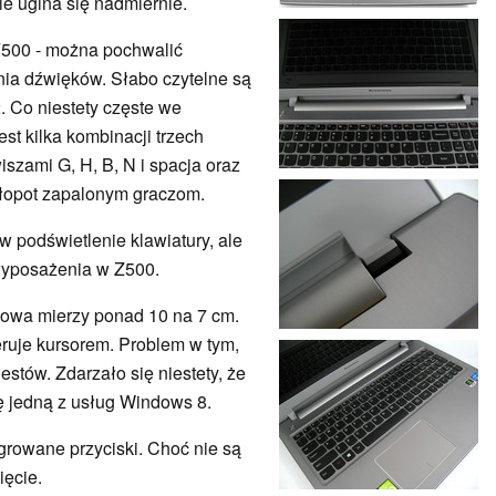
ie ugina się nadmiernie.
Y500 - można pochwalić
ia dźwięków. Słabo czytelne są
. Co niestety częste we
t kilka kombinacji trzech
wiszami G, H, B, N i spacja oraz
kłopot zapalonym graczom.
 podświetlenie klawiatury, ale
 wyposażenia w Z500.
kowa mierzy ponad 10 na 7 cm.
teruje kursorem. Problem w tym,
stów. Zdarzało się niestety, że
ę jedną z usług Windows 8.
growane przyciski. Choć nie są
ięcie.