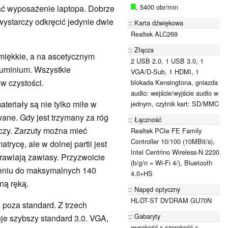
, 5400 obr/min
wać wyposażenie laptopa. Dobrze
wystarczy odkręcić jedynie dwie
Karta dźwiękowa
Realtek ALC269
Złącza
miękkie, a na ascetycznym
2 USB 2.0, 1 USB 3.0, 1
luminium. Wszystkie
VGA/D-Sub, 1 HDMI, 1
w czystości.
blokada Kensingtona, gniazda
audio: wejście/wyjście audio w
eriały są nie tylko miłe w
jednym, czytnik kart: SD/MMC
wane. Gdy jest trzymany za róg
Łączność
zczy. Zarzuty można mieć
Realtek PCIe FE Family
Controller 10/100 (10MBit/s),
trycę, ale w dolnej partii jest
Intel Centrino Wireless-N 2230
rawiają zawiasy. Przyzwoicie
(b/g/n = Wi-Fi 4/), Bluetooth
leniu do maksymalnych 140
4.0+HS
dną ręką.
Napęd optyczny
HL-DT-ST DVDRAM GU70N
poza standard. Z trzech
Gabaryty
je szybszy standard 3.0. VGA,
wysokość x szerokość x