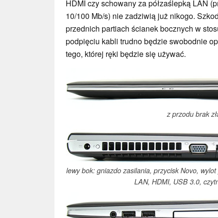
HDMI czy schowany za półzaślepką LAN (pro
10/100 Mb/s) nie zadziwią już nikogo. Szkod
przednich partiach ścianek bocznych w st
podpięciu kabli trudno będzie swobodnie o
tego, której ręki będzie się używać.
z przodu brak zł
lewy bok: gniazdo zasilania, przycisk Novo, wylo
LAN, HDMI, USB 3.0, czytn