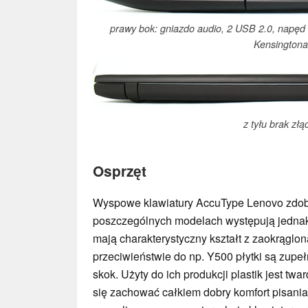
prawy bok: gniazdo audio, 2 USB 2.0, napęd
Kensingtona
z tyłu brak złą
Osprzęt
Wyspowe klawiatury AccuType Lenovo zdob
poszczególnych modelach występują jednak
mają charakterystyczny kształt z zaokrąglon
przeciwieństwie do np. Y500 płytki są zupełn
skok. Użyty do ich produkcji plastik jest twa
się zachować całkiem dobry komfort pisania