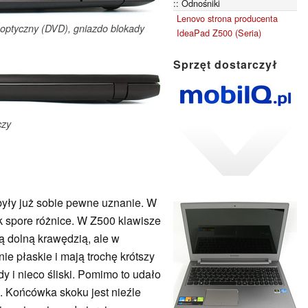
Odnośniki
Lenovo strona producenta
 optyczny (DVD), gniazdo blokady
IdeaPad Z500 (Seria)
Sprzęt dostarczył
czy
yły już sobie pewne uznanie. W
 spore różnice. W Z500 klawisze
ą dolną krawędzią, ale w
ie płaskie i mają trochę krótszy
rdy i nieco śliski. Pomimo to udało
. Końcówka skoku jest nieźle