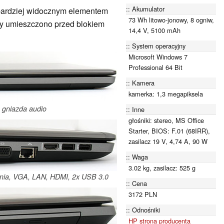
Akumulator
jbardziej widocznym elementem
73 Wh litowo-jonowy, 8 ogniw,
óry umieszczono przed blokiem
14,4 V, 5100 mAh
System operacyjny
Microsoft Windows 7
Professional 64 Bit
Kamera
kamerka: 1,3 megapiksela
, gniazda audio
Inne
głośniki: stereo, MS Office
Starter, BIOS: F.01 (68IRR),
zasilacz 19 V, 4,74 A, 90 W
Waga
3.02 kg, zasilacz: 525 g
lania, VGA, LAN, HDMI, 2x USB 3.0
Cena
3172 PLN
Odnośniki
HP strona producenta