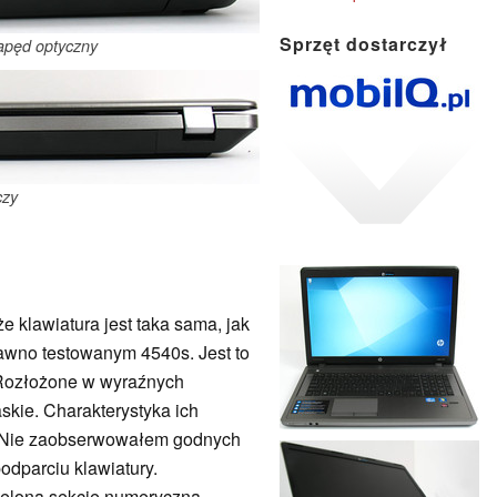
Sprzęt dostarczył
apęd optyczny
czy
 klawiatura jest taka sama, jak
awno testowanym 4540s. Jest to
Rozłożone w wyraźnych
skie. Charakterystyka ich
a. Nie zaobserwowałem godnych
odparciu klawiatury.
eloną sekcję numeryczną.