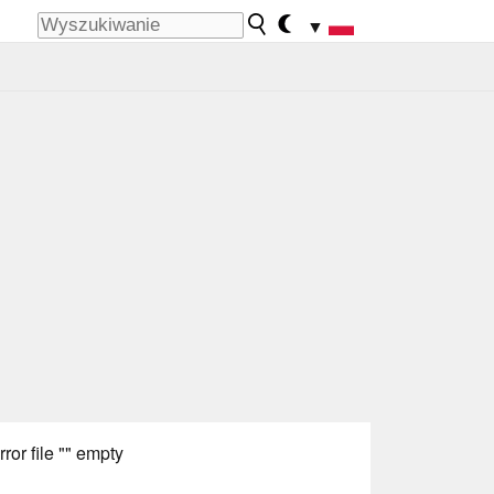
▼
rror file "" empty