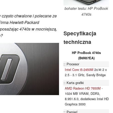
bohater testu: HP ProBook
4740s
ły często chwalone i polecane ze
Firma Hewlett-Packard
yposażając 4740s w mocniejszą,
Specyfikacja
o?
techniczna
HP ProBook 4740s
(B6N57EA)
Procesor
Intel Core i5-2450M
2c/4t 2 x
2.5 - 3.1 GHz, Sandy Bridge
Karta grafiki
AMD Radeon HD 7650M
-
1024 MB VRAM, DDR3,
8.951.6.0, dodatkowo Intel HD
Graphics 3000
Pamięć