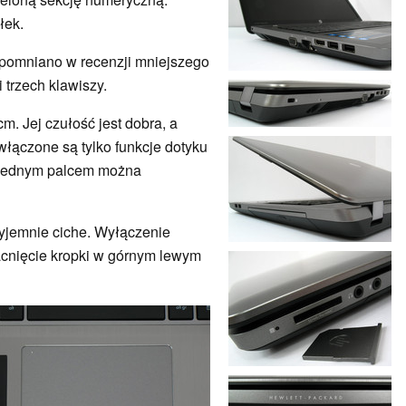
łek.
spomniano w recenzji mniejszego
 trzech klawiszy.
cm. Jej czułość jest dobra, a
włączone są tylko funkcje dotyku
e jednym palcem można
zyjemnie ciche. Wyłączenie
acnięcie kropki w górnym lewym