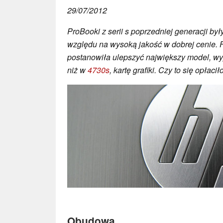
29/07/2012
ProBooki z serii s poprzedniej generacji by
względu na wysoką jakość w dobrej cenie. 
postanowiła ulepszyć największy model, w
niż w
4730s
, kartę grafiki. Czy to się opłacił
Obudowa