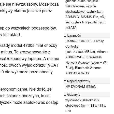
gniazda audio: wejście
aje się niewzruszony. Może poza
mikrofonowe, wyjście
pokrywy ekranu jeszcze przez
słuchawkowe, czytnik kart:
SD/MMC, MS/MS Pro, xD,
jest czytnik linii papilarnych,
mSATA
tęp do wszystkich podzespołów.
 ich układ.
Łączność
Realtek PCIe GBE Family
każdy model 4730s miał choćby
Controller
na minus. To zrezygnowanie z
(10/100/1000MBit/s), Atheros
AR9485WB-EG Wireless
ści rozbudowy laptopa. A nie ma
Network Adapter (b/g/n = Wi-
ność dwóch wyjść obrazu (VGA i
Fi 4/), Bluetooth Atheros
.0 nie wykracza poza obecny
AR3012 4.0+HS
Napęd optyczny
HP DVDRAM GT50N
ergonomicznie. Nie dość, że
Gabaryty
ach ścianek bocznych, to są
wysokość x szerokość x
wtyczek może zablokować dostęp
głębokość (mm): 38 x 413 x
279