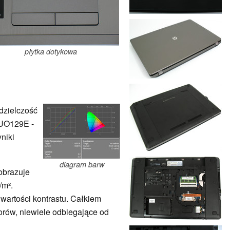
płytka dotykowa
dzielczość
AUO129E -
yniki
diagram barw
obrazuje
/m².
wartości kontrastu. Całkiem
rów, niewiele odbiegające od