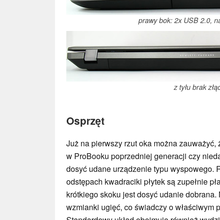
prawy bok: 2x USB 2.0, n
z tyłu brak złą
Osprzęt
Już na pierwszy rzut oka można zauważyć, że
w ProBooku poprzedniej generacji czy nied
dosyć udane urządzenie typu wyspowego. 
odstępach kwadraciki płytek są zupełnie pła
krótkiego skoku jest dosyć udanie dobran
wzmianki ugięć, co świadczy o właściwym p
Standardowy układ obejmuje również wydzi