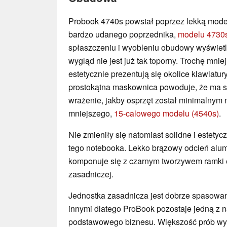
Probook 4740s powstał poprzez lekką mode
bardzo udanego poprzednika,
modelu 4730
spłaszczeniu i wyobleniu obudowy wyświet
wygląd nie jest już tak toporny. Trochę mniej
estetycznie prezentują się okolice klawiatur
prostokątna maskownica powoduje, że ma s
wrażenie, jakby osprzęt został minimalnym
mniejszego,
15-calowego modelu (4540s)
.
Nie zmieniły się natomiast solidne i estety
tego notebooka. Lekko brązowy odcień alumi
komponuje się z czarnym tworzywem ramki e
zasadniczej.
Jednostka zasadnicza jest dobrze spasowan
innymi dlatego ProBook pozostaje jedną z 
podstawowego biznesu. Większość prób wygi