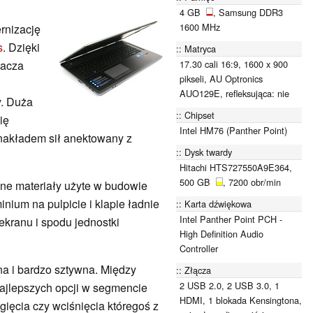
4 GB
, Samsung DDR3
1600 MHz
rnizację
s
. Dzięki
Matryca
17.30 cali 16:9, 1600 x 900
lacza
pikseli, AU Optronics
AUO129E, refleksująca: nie
y. Duża
Chipset
ię
Intel HM76 (Panther Point)
 nakładem sił anektowany z
Dysk twardy
Hitachi HTS727550A9E364,
500 GB
, 7200 obr/min
czne materiały użyte w budowie
nium na pulpicie i klapie ładnie
Karta dźwiękowa
Intel Panther Point PCH -
kranu i spodu jednostki
High Definition Audio
Controller
a i bardzo sztywna. Między
Złącza
2 USB 2.0, 2 USB 3.0, 1
najlepszych opcji w segmencie
HDMI, 1 blokada Kensingtona,
ęcia czy wciśnięcia któregoś z