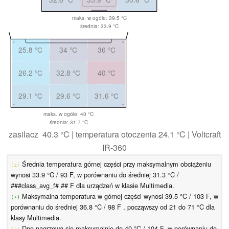
maks. w ogóle: 39.5 °C
średnia: 33.9 °C
25.8 °C
34 °C
36 °C
26.2 °C
32.8 °C
40 °C
29.1 °C
29.6 °C
31.6 °C
maks. w ogóle: 40 °C
średnia: 31.7 °C
zasilacz 40.3 °C | temperatura otoczenia 24.1 °C | Voltcraft
IR-360
Średnia temperatura górnej części przy maksymalnym obciążeniu
(±)
wynosi 33.9 °C / 93 F, w porównaniu do średniej 31.3 °C /
###class_avg_f# ## F dla urządzeń w klasie Multimedia.
Maksymalna temperatura w górnej części wynosi 39.5 °C / 103 F, w
(+)
porównaniu do średniej 36.8 °C / 98 F , począwszy od 21 do 71 °C dla
klasy Multimedia.
Dno nagrzewa się maksymalnie do 40 °C / 104 F, w porównaniu do
(±)