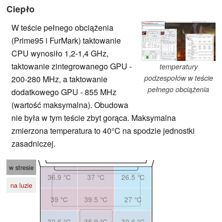
Ciepło
W teście pełnego obciążenia
(Prime95 i FurMark) taktowanie
CPU wynosiło 1,2-1,4 GHz,
taktowanie zintegrowanego GPU -
temperatury
podzespołów w teście
200-280 MHz, a taktowanie
pełnego obciążenia
dodatkowego GPU - 855 MHz
(wartość maksymalna). Obudowa
nie była w tym teście zbyt gorąca. Maksymalna
zmierzona temperatura to 40°C na spodzie jednostki
zasadniczej.
w stresie
36.9 °C
37 °C
26.5 °C
na luzie
39 °C
39.5 °C
27 °C
32.6 °C
35.9 °C
30.6 °C