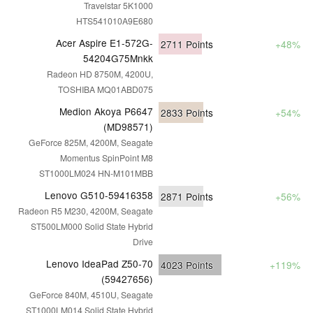
Travelstar 5K1000
HTS541010A9E680
Acer Aspire E1-572G-
2711
Points
+48%
54204G75Mnkk
Radeon HD 8750M, 4200U,
TOSHIBA MQ01ABD075
Medion Akoya P6647
2833
Points
+54%
(MD98571)
GeForce 825M, 4200M, Seagate
Momentus SpinPoint M8
ST1000LM024 HN-M101MBB
Lenovo G510-59416358
2871
Points
+56%
Radeon R5 M230, 4200M, Seagate
ST500LM000 Solid State Hybrid
Drive
Lenovo IdeaPad Z50-70
4023
Points
+119%
(59427656)
GeForce 840M, 4510U, Seagate
ST1000LM014 Solid State Hybrid