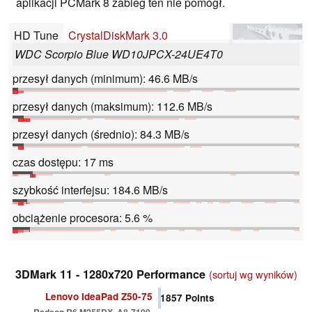
aplikacji PCMark 8 zabieg ten nie pomógł.
HD Tune
CrystalDiskMark 3.0
WDC Scorpio Blue WD10JPCX-24UE4T0
przesył danych (minimum): 46.6 MB/s
przesył danych (maksimum): 112.6 MB/s
przesył danych (średnio): 84.3 MB/s
czas dostępu: 17 ms
szybkość interfejsu: 184.6 MB/s
obciążenie procesora: 5.6 %
3DMark 11 - 1280x720 Performance
(sortuj wg wyników)
Lenovo IdeaPad Z50-75
1857
Points
Radeon R6 M255DX, A8-7100,