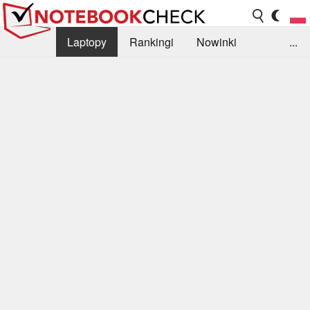
Laptopy
Rankingi
Nowinki
...
Biblioteka
Info
Szukajka recenzji