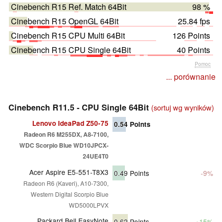
Cinebench R15 Ref. Match 64Bit
98 %
Cinebench R15 OpenGL 64Bit
25.84 fps
Cinebench R15 CPU Multi 64Bit
126 Points
Cinebench R15 CPU Single 64Bit
40 Points
Pomoc
... porównanie
Cinebench R11.5 - CPU Single 64Bit
(sortuj wg wyników)
Lenovo IdeaPad Z50-75
0.54
Points
Radeon R6 M255DX, A8-7100,
WDC Scorpio Blue WD10JPCX-
24UE4T0
Acer Aspire E5-551-T8X3
0.49
Points
-9%
Radeon R6 (Kaveri), A10-7300,
Western Digital Scorpio Blue
WD5000LPVX
Packard Bell EasyNote
0.62
Points
+15%