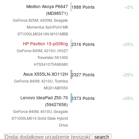
Medion Akoya P6647
1888
Points
+2%
(MD98571)
GeForce 825M, 4200M, Seagate
Momentus SpinPoint M8
ST1000LM024 HN-M101MBB
HP Pavilion 15-p008ng
2316
Points
+25%
GeForce 840M, 4210U, HGST
Travelstar 5K1000
HTS541075A9E680
Asus X555LN-XO112H
2327
Points
+25%
GeForce 840M, 4210U, Toshiba
MQ01ABF050
Lenovo IdeaPad Z50-70
2373
Points
+28%
(59427656)
GeForce 840M, 4510U, Seagate
ST1000LM014 Solid State Hybrid
Drive