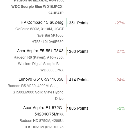
WDC Scorpio Blue WD10JPCX-
24UE4T0
HP Compaq 15-a024sg
1351
Points
-27%
GeForce 820M, 3110M, HGST
Travelstar 5K1000
HTS541010A9E680
Acer Aspire E5-551-T8X3
1363
Points
-27%
Radeon R6 (Kaveri), A10-7300,
Western Digital Scorpio Blue
WD5000LPVX
Lenovo G510-59416358
1414
Points
-24%
Radeon R5 M230, 4200M, Seagate
ST500LM000 Solid State Hybrid
Drive
Acer Aspire E1-572G-
1885
Points
+2%
54204G75Mnkk
Radeon HD 8750M, 4200U,
TOSHIBA MQ01ABD075