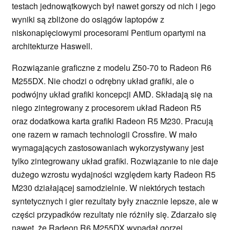
testach jednowątkowych był nawet gorszy od nich i jego
wyniki są zbliżone do osiągów laptopów z
niskonapięciowymi procesorami Pentium opartymi na
architekturze Haswell.
Rozwiązanie graficzne z modelu Z50-70 to Radeon R6
M255DX. Nie chodzi o odrębny układ grafiki, ale o
podwójny układ grafiki koncepcji AMD. Składają się na
niego zintegrowany z procesorem układ Radeon R5
oraz dodatkowa karta grafiki Radeon R5 M230. Pracują
one razem w ramach technologii Crossfire. W mało
wymagających zastosowaniach wykorzystywany jest
tylko zintegrowany układ grafiki. Rozwiązanie to nie daje
dużego wzrostu wydajności względem karty Radeon R5
M230 działającej samodzielnie. W niektórych testach
syntetycznych i gier rezultaty były znacznie lepsze, ale w
części przypadków rezultaty nie różniły się. Zdarzało się
nawet, że Radeon R6 M255DX wypadał gorzej.