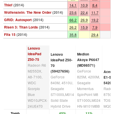
Thief
(2014)
14.1
10.9
8.4
Wolfenstein: The New Order
(2014)
23.6
22.4
11.7
GRID: Autosport
(2014)
66.2
26.9
19.2
Risen 3: Titan Lords
(2014)
26.2
15.9
7.9
Fifa 15
(2014)
35.8
29.4
Lenovo
IdeaPad
Medion
Lenovo
Z50-75
Akoya P6647
IdeaPad Z50-
Radeon R6
(MD98571)
70
M255DX,
GeForce
(59427656)
Acer 
A8-7100,
GeForce
825M, 4200M,
E1-57
WDC
840M, 4510U,
Seagate
5420
Scorpio
Seagate
Momentus
Rade
Blue
ST1000LM014
SpinPoint M8
8750M
WD10JPCX-
Solid State
ST1000LM024
TOSH
24UE4T0
Hybrid Drive
HN-M101MBB
MQ01
Tomb
45%
11%