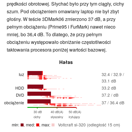
prędkości obrotowej. Słychać było przy tym ciągły, cichy
szum. Pod obciążeniem omawiany laptop nie był zbyt
głośny. W teście 3DMark06 zmierzono 37 dB, a przy
pełnym obciążeniu (Prime95 i FurMark) nawet nieco
mniej, bo 36,4 dB. To dlatego, że przy pełnym
obciążeniu występowało obniżanie częstotliwości
taktowania procesora poniżej wartości bazowej.
Hałas
luz
32.4 / 32.9 /
33.1 dB
HDD
33.2 dB
DVD
37.2 / dB
obciążenie
37 / 36.4 dB
30 dB
40 dB(A)
50 dB(A)
cichy
słyszalny
irytujący
min:
, med:
, max:
Voltcraft sl-320 (odległość 15 cm)