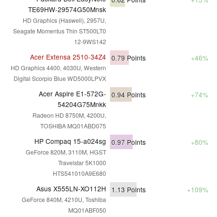
TE69HW-29574G50Mnsk
HD Graphics (Haswell), 2957U,
Seagate Momentus Thin ST500LT0
12-9WS142
Acer Extensa 2510-34Z4
0.79
Points
+46%
HD Graphics 4400, 4030U, Western
Digital Scorpio Blue WD5000LPVX
Acer Aspire E1-572G-
0.94
Points
+74%
54204G75Mnkk
Radeon HD 8750M, 4200U,
TOSHIBA MQ01ABD075
HP Compaq 15-a024sg
0.97
Points
+80%
GeForce 820M, 3110M, HGST
Travelstar 5K1000
HTS541010A9E680
Asus X555LN-XO112H
1.13
Points
+109%
GeForce 840M, 4210U, Toshiba
MQ01ABF050