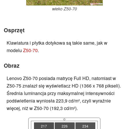
wieko Z50-70
Osprzęt
Klawiatura i płytka dotykowa są takie same, jak w
modelu
Z50-70
.
Obraz
Lenovo Z50-70 posiada matrycę Full HD, natomiast w
Z50-75 znalazł się wyświetlacz HD (1366 x 768 pikseli).
Średnia luminancja przy maksymalnej intensywności
podświetlenia wyniosła 223,9 cd/m², czyli wyraźnie
więcej, niż w Z50-70 (192,3 cd/m²).
217
226
234