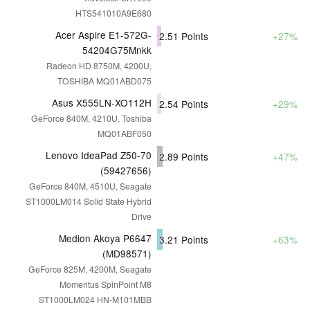
HTS541010A9E680
Acer Aspire E1-572G-
2.51
Points
+27%
54204G75Mnkk
Radeon HD 8750M, 4200U,
TOSHIBA MQ01ABD075
Asus X555LN-XO112H
2.54
Points
+29%
GeForce 840M, 4210U, Toshiba
MQ01ABF050
Lenovo IdeaPad Z50-70
2.89
Points
+47%
(59427656)
GeForce 840M, 4510U, Seagate
ST1000LM014 Solid State Hybrid
Drive
Medion Akoya P6647
3.21
Points
+63%
(MD98571)
GeForce 825M, 4200M, Seagate
Momentus SpinPoint M8
ST1000LM024 HN-M101MBB