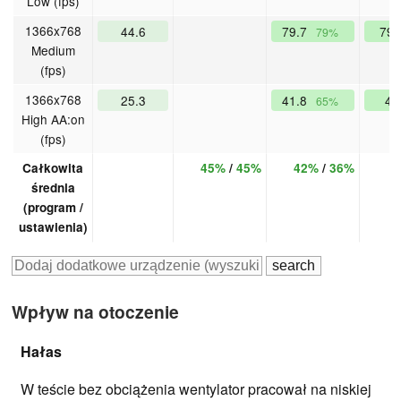
Low (fps)
1366x768
44.6
79.7
79
79%
Medium
(fps)
1366x768
25.3
41.8
4
65%
High AA:on
(fps)
Całkowita
45%
/
45%
42%
/
36%
średnia
(program /
ustawienia)
Wpływ na otoczenie
Hałas
W teście bez obciążenia wentylator pracował na niskiej