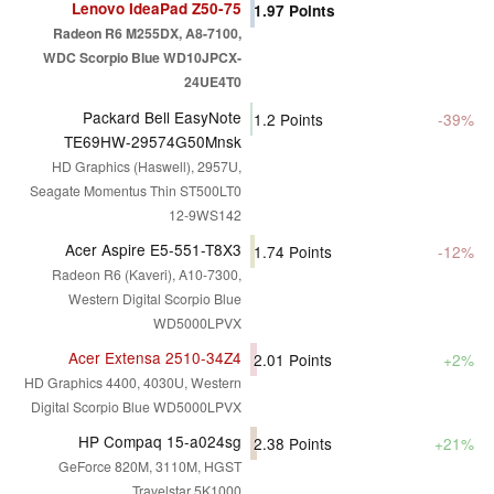
Lenovo IdeaPad Z50-75
1.97
Points
Radeon R6 M255DX, A8-7100,
WDC Scorpio Blue WD10JPCX-
24UE4T0
Packard Bell EasyNote
1.2
Points
-39%
TE69HW-29574G50Mnsk
HD Graphics (Haswell), 2957U,
Seagate Momentus Thin ST500LT0
12-9WS142
Acer Aspire E5-551-T8X3
1.74
Points
-12%
Radeon R6 (Kaveri), A10-7300,
Western Digital Scorpio Blue
WD5000LPVX
Acer Extensa 2510-34Z4
2.01
Points
+2%
HD Graphics 4400, 4030U, Western
Digital Scorpio Blue WD5000LPVX
HP Compaq 15-a024sg
2.38
Points
+21%
GeForce 820M, 3110M, HGST
Travelstar 5K1000