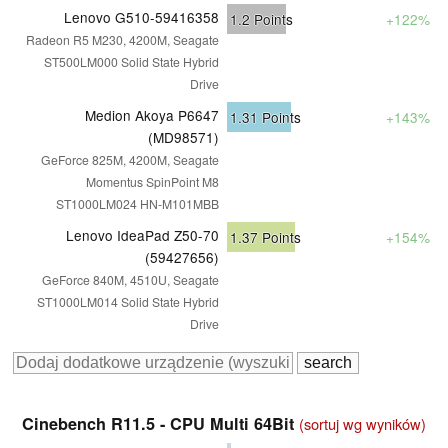
Lenovo G510-59416358
1.2
Points
+122%
Radeon R5 M230, 4200M, Seagate
ST500LM000 Solid State Hybrid
Drive
Medion Akoya P6647
1.31
Points
+143%
(MD98571)
GeForce 825M, 4200M, Seagate
Momentus SpinPoint M8
ST1000LM024 HN-M101MBB
Lenovo IdeaPad Z50-70
1.37
Points
+154%
(59427656)
GeForce 840M, 4510U, Seagate
ST1000LM014 Solid State Hybrid
Drive
Cinebench R11.5 - CPU Multi 64Bit
(sortuj wg wyników)