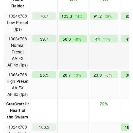
Raider
1024x768
70.7
123.3
91.2
92
74%
29%
Low Preset
(fps)
1366x768
39.7
58.8
44
45
48%
11%
Normal
Preset
AA:FX
AF:4x (fps)
1366x768
25.5
28.7
23.9
30
13%
-6%
High Preset
AA:FX
AF:8x (fps)
StarCraft II:
72%
Heart of
the Swarm
1024x768
100.3
187