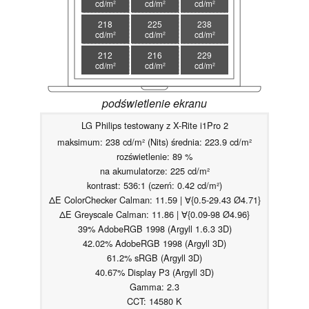
cd/m²
cd/m²
cd/m²
218
225
238
cd/m²
cd/m²
cd/m²
212
216
229
cd/m²
cd/m²
cd/m²
podświetlenie ekranu
LG Philips testowany z X-Rite i1Pro 2
maksimum: 238 cd/m² (Nits) średnia: 223.9 cd/m²
rozświetlenie: 89 %
na akumulatorze: 225 cd/m²
kontrast: 536:1 (czerń: 0.42 cd/m²)
ΔE ColorChecker Calman: 11.59 | ∀{0.5-29.43 Ø4.71}
ΔE Greyscale Calman: 11.86 | ∀{0.09-98 Ø4.96}
39% AdobeRGB 1998 (Argyll 1.6.3 3D)
42.02% AdobeRGB 1998 (Argyll 3D)
61.2% sRGB (Argyll 3D)
40.67% Display P3 (Argyll 3D)
Gamma: 2.3
CCT: 14580 K