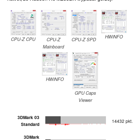
HWiNFO
CPU-Z CPU
CPU-Z
CPU-Z SPD
Mainboard
HWiNFO
GPU Caps
Viewer
3DMark 03
14432 pkt.
Standard
3DMark