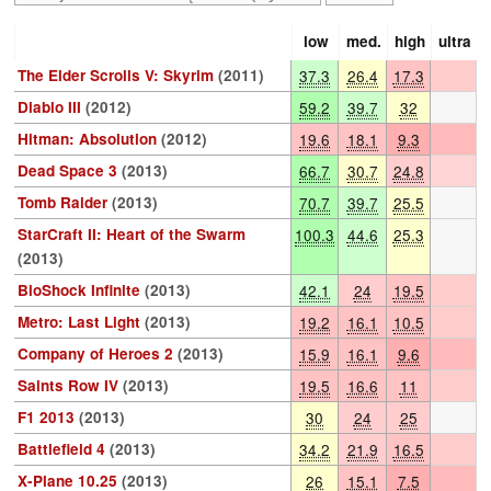
low
med.
high
ultra
The Elder Scrolls V: Skyrim
(2011)
37.3
26.4
17.3
Diablo III
(2012)
59.2
39.7
32
Hitman: Absolution
(2012)
19.6
18.1
9.3
Dead Space 3
(2013)
66.7
30.7
24.8
Tomb Raider
(2013)
70.7
39.7
25.5
StarCraft II: Heart of the Swarm
100.3
44.6
25.3
(2013)
BioShock Infinite
(2013)
42.1
24
19.5
Metro: Last Light
(2013)
19.2
16.1
10.5
Company of Heroes 2
(2013)
15.9
16.1
9.6
Saints Row IV
(2013)
19.5
16.6
11
F1 2013
(2013)
30
24
25
Battlefield 4
(2013)
34.2
21.9
16.5
X-Plane 10.25
(2013)
26
15.1
7.5