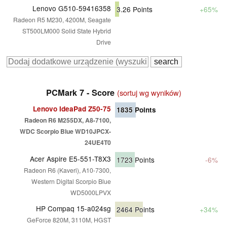
Lenovo G510-59416358
3.26
Points
+65%
Radeon R5 M230, 4200M, Seagate
ST500LM000 Solid State Hybrid
Drive
PCMark 7 - Score
(sortuj wg wyników)
Lenovo IdeaPad Z50-75
1835
Points
Radeon R6 M255DX, A8-7100,
WDC Scorpio Blue WD10JPCX-
24UE4T0
Acer Aspire E5-551-T8X3
1723
Points
-6%
Radeon R6 (Kaveri), A10-7300,
Western Digital Scorpio Blue
WD5000LPVX
HP Compaq 15-a024sg
2464
Points
+34%
GeForce 820M, 3110M, HGST