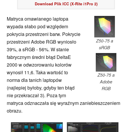
Download Plik ICC (X-Rite i1Pro 2)
Matryca omawianego laptopa
wypada słabo pod względem
pokrycia przestrzeni barw. Pokrycie
Z50-75 a
przestrzeni Adobe RGB wyniosło
sRGB
39%, a sRGB - 56%. W stanie
fabrycznym średni błąd DeltaE
2000 w odwzorowaniu kolorów
wynosił 11,6. Taka wartość to
Z50-75 a
norma dla tanich laptopów
Adobe
(najlepiej byłoby, gdyby ten błąd
RGB
nie przekraczał 3). Poza tym
matryca odznaczała się wyraźnym zaniebieszczeniem
obrazu.