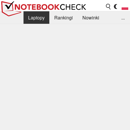
Laptopy
Rankingi
Nowinki
...
Biblioteka
Info
Szukajka recenzji