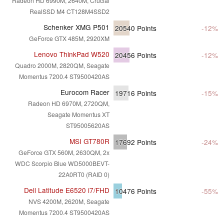
Radeon HD 6990M, 2640M, Crucial
RealSSD M4 CT128M4SSD2
Schenker XMG P501
20540
Points
-12%
GeForce GTX 485M, 2920XM
Lenovo ThinkPad W520
20456
Points
-12%
Quadro 2000M, 2820QM, Seagate
Momentus 7200.4 ST9500420AS
Eurocom Racer
19716
Points
-15%
Radeon HD 6970M, 2720QM,
Seagate Momentus XT
ST95005620AS
MSI GT780R
17692
Points
-24%
GeForce GTX 560M, 2630QM, 2x
WDC Scorpio Blue WD5000BEVT-
22A0RT0 (RAID 0)
Dell Latitude E6520 i7/FHD
10476
Points
-55%
NVS 4200M, 2620M, Seagate
Momentus 7200.4 ST9500420AS