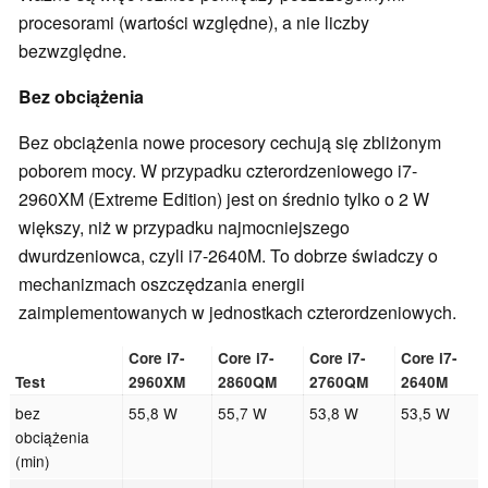
procesorami (wartości względne), a nie liczby
bezwzględne.
Bez obciążenia
Bez obciążenia nowe procesory cechują się zbliżonym
poborem mocy. W przypadku czterordzeniowego i7-
2960XM (Extreme Edition) jest on średnio tylko o 2 W
większy, niż w przypadku najmocniejszego
dwurdzeniowca, czyli i7-2640M. To dobrze świadczy o
mechanizmach oszczędzania energii
zaimplementowanych w jednostkach czterordzeniowych.
Core i7-
Core i7-
Core i7-
Core i7-
Test
2960XM
2860QM
2760QM
2640M
bez
55,8 W
55,7 W
53,8 W
53,5 W
obciążenia
(min)