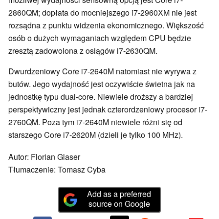
2860QM; dopłata do mocniejszego i7-2960XM nie jest
rozsądna z punktu widzenia ekonomicznego. Większość
osób o dużych wymaganiach względem CPU będzie
zresztą zadowolona z osiągów i7-2630QM.
Dwurdzeniowy Core i7-2640M natomiast nie wyrywa z
butów. Jego wydajność jest oczywiście świetna jak na
jednostkę typu dual-core. Niewiele droższy a bardziej
perspektywiczny jest jednak czterordzeniowy procesor i7-
2760QM. Poza tym i7-2640M niewiele różni się od
starszego Core i7-2620M (dzieli je tylko 100 MHz).
Autor: Florian Glaser
Tłumaczenie: Tomasz Cyba
Add as a preferred
source on Google