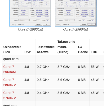
Core i7-2860QM
Core i7-2960XM
Taktowanie
Oznaczenie
Taktowanie
maks.
L3
T
CPU
R/W
bazowe
(Turbo)
Cache
TDP
G
quad-core
Core i7-
4/8
2,7 GHz
3,7 GHz
8 MB
55 W
6
2960XM
M
Core i7-
4/8
2,5 GHz
3,6 GHz
8 MB
45 W
6
2860QM
M
Core i7-
4/8
2,4 GHz
3,5 GHz
6 MB
45 W
6
2760QM
M
dual-core