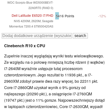
WDC Scorpio Blue WD5000BEVT-
22A0RT0 (RAID 0)
Dell Latitude E6520 i7/FHD
5416
Points
-12%
NVS 4200M, 2620M, Seagate
Momentus 7200.4 ST9500420AS
Cinebench R10 x CPU
Zupełnie inaczej wyglądają wyniki testu wielowątkowego.
Ze względu na o połowę mniejszą liczbę rdzeni (i wątków)
i7-2640M wyraźnie ustępuje tutaj procesorom
czterordzeniowym. Jego rezultat to 11936 pkt., a i7-
2960XM zdobył prawie dwa razy więcej, bo 22311 pkt.
Core i7-2860QM uzyskał wynik o 9% gorszy od
najlepszego (20290 pkt.), a osiągnięcie i7-2760QM
(19747 pkt.) jest o 11% gorsze. Najpowszechniejszy dotąd
w laptopach czterordzeniowiec, Core i7-2630QM, wypadł