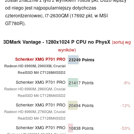
od niego jest najpopularniejszy dotychczas
czterordzeniowec, i7-2630QM (17692 pkt. w MSI
GT780R).
3DMark Vantage - 1280x1024 P CPU no PhysX
(sortuj wg
wyników)
Schenker XMG P701 PRO
23249
Points
Radeon HD 6990M, 2960XM, Crucial
RealSSD M4 CT128M4SSD2
Schenker XMG P701 PRO
21417
Points
-8%
Radeon HD 6990M, 2860QM, Crucial
RealSSD M4 CT128M4SSD2
Schenker XMG P701 PRO
20494
Points
-12%
Radeon HD 6990M, 2760QM, Crucial
RealSSD M4 CT128M4SSD2
Schenker XMG P701 PRO
10838
Points
-53%