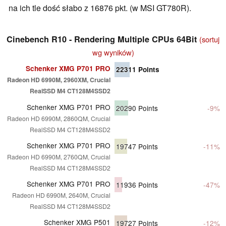
na ich tle dość słabo z 16876 pkt. (w MSI GT780R).
Cinebench R10 - Rendering Multiple CPUs 64Bit
(sortuj
wg wyników)
Schenker XMG P701 PRO
22311
Points
Radeon HD 6990M, 2960XM, Crucial
RealSSD M4 CT128M4SSD2
Schenker XMG P701 PRO
20290
Points
-9%
Radeon HD 6990M, 2860QM, Crucial
RealSSD M4 CT128M4SSD2
Schenker XMG P701 PRO
19747
Points
-11%
Radeon HD 6990M, 2760QM, Crucial
RealSSD M4 CT128M4SSD2
Schenker XMG P701 PRO
11936
Points
-47%
Radeon HD 6990M, 2640M, Crucial
RealSSD M4 CT128M4SSD2
Schenker XMG P501
19727
Points
-12%