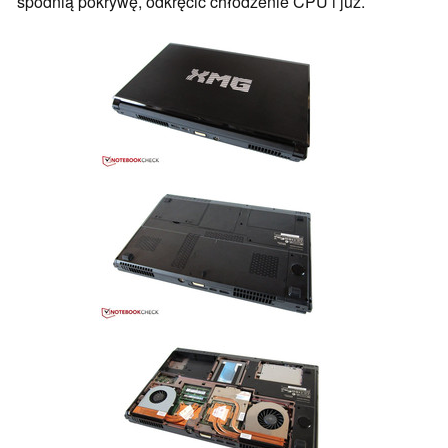
spodnią pokrywę, odkręcić chłodzenie CPU i już.