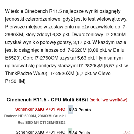
W teście Cinebench R11.5 najlepsze wyniki osiągnęły
jednostki czterordzeniowe, gdyż jest to test wielowątkowy.
Pierwsze miejsce w zestawieniu należy oczywiście do i7-
2960XM, który zdobył 6,33 pkt. Dwurdzeniowy i7-2640M
uzyskał wynik o połowę gorszy, 3,17 pkt. W każdym razie
jest to osiągnięcie lepsze od i7-2620M (3,08 pkt. w Dellu
E6520). Core i7-2760QM uzyskał 5,63 pkt. i tym samym
uplasował się pomiędzy starszymi i7-2820QM (5,57 pkt. w
ThinkPadzie W520) i i7-2920XM (5,7 pkt. w Clevo
P150HM).
Cinebench R11.5 - CPU Multi 64Bit
(sortuj wg wyników)
Schenker XMG P701 PRO
6.33
Points
Radeon HD 6990M, 2960XM, Crucial
RealSSD M4 CT128M4SSD2
Schenker XMG P701 PRO
5.84
Points
-8%