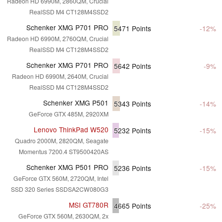
Radeon HD 6990M, 2860QM, Crucial
RealSSD M4 CT128M4SSD2
Schenker XMG P701 PRO
5471
Points
-12%
Radeon HD 6990M, 2760QM, Crucial
RealSSD M4 CT128M4SSD2
Schenker XMG P701 PRO
5642
Points
-9%
Radeon HD 6990M, 2640M, Crucial
RealSSD M4 CT128M4SSD2
Schenker XMG P501
5343
Points
-14%
GeForce GTX 485M, 2920XM
Lenovo ThinkPad W520
5232
Points
-15%
Quadro 2000M, 2820QM, Seagate
Momentus 7200.4 ST9500420AS
Schenker XMG P501 PRO
5236
Points
-15%
GeForce GTX 560M, 2720QM, Intel
SSD 320 Series SSDSA2CW080G3
MSI GT780R
4665
Points
-25%
GeForce GTX 560M, 2630QM, 2x