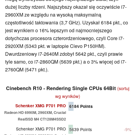
dużej liczby rdzeni. Najszybszy okazał się oczywiście i7-
2960XM ze względu na wysoką maksymalną
częstotliwość taktowania (3,7 GHz). Uzyskał 6184 pkt., co
jest wynikiem o 16% lepszym od najmocniejszego
dotychczas procesora czterordzeniowego, czyli Core i7-
2920XM (5343 pkt. w laptopie Clevo P150HM).
Dwurdzeniowy i7-2640M zdobył 5642 pkt., czyli prawie
tyle samo, co i7-2860QM (5639 pkt.) a o 3% więcej od i7-
2760QM (5471 pkt.).
Cinebench R10 - Rendering Single CPUs 64Bit
(sortuj
wg wyników)
Schenker XMG P701 PRO
6184
Points
Radeon HD 6990M, 2960XM, Crucial
RealSSD M4 CT128M4SSD2
Schenker XMG P701 PRO
5639
Points
-9%