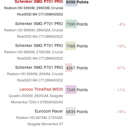
Schenker XMG P701 PRO
8098
Points
Radeon HD 6990M, 2960XM, Crucial
RealSSD M4 CT128M4SSD2
Schenker XMG P701 PRO
7590
Points
-6%
Radeon HD 6990M, 2860QM, Crucial
RealSSD M4 CT128M4SSD2
Schenker XMG P701 PRO
7068
Points
-13%
Radeon HD 6990M, 2760QM, Crucial
RealSSD M4 CT128M4SSD2
Schenker XMG P701 PRO
4267
Points
-47%
Radeon HD 6990M, 2640M, Crucial
RealSSD M4 CT128M4SSD2
Lenovo ThinkPad W520
7245
Points
-11%
Quadro 2000M, 2820QM, Seagate
Momentus 7200.4 ST9500420AS
Eurocom Racer
6839
Points
-16%
Radeon HD 6970M, 2720QM,
Seagate Momentus XT