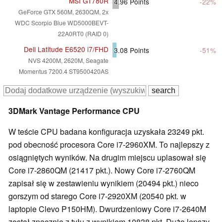
MSI GT780R
4.96
Points
-22%
GeForce GTX 560M, 2630QM, 2x
WDC Scorpio Blue WD5000BEVT-
22A0RT0 (RAID 0)
Dell Latitude E6520 i7/FHD
3.08
Points
-51%
NVS 4200M, 2620M, Seagate
Momentus 7200.4 ST9500420AS
3DMark Vantage Performance CPU
W teście CPU badana konfiguracja uzyskała 23249 pkt.
pod obecność procesora Core i7-2960XM. To najlepszy z
osiągniętych wyników. Na drugim miejscu uplasował się
Core i7-2860QM (21417 pkt.). Nowy Core i7-2760QM
zapisał się w zestawieniu wynikiem (20494 pkt.) nieco
gorszym od starego Core i7-2920XM (20540 pkt. w
laptopie Clevo P150HM). Dwurdzeniowy Core i7-2640M
został znacznie z tyłu z wynikiem 10838 pkt. Dużo lepszy