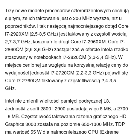
Trzy nowe modele procesorów czterordzeniowych cechują
się tym, że ich taktowanie jest o 200 MHz wyższe, niż u
poprzedników. I tak następcą najmocniejszego dotąd Core
i7-2920XM (2,5-3,5 GHz) jest taktowany z częstotliwością
2,7-3,7 GHz, koszmarnie drogi Core i7-2960XM. Core i7-
2860QM (2,5-3,6 GHz) zastąpił zaś w ofercie Intela rzadko
stosowany w notebookach i7-2820QM (2,3-3,4 GHz). W
miejsce cenionej ze względu na korzystną relację ceny do
wydajności jednostki i7-2720QM (2,2-3,3 GHz) pojawił się
Core i7-2760QM taktowany z częstotliwością 2,4-3,5
GHz.
Intel nie zmienił wielkości pamięci podręcznej L3.
Jednostki z serii 2800 i 2900 posiadają więc 8 MB, a 2700
- 6 MB. Częstotliwość taktowania rdzenia graficznego HD
Graphics 3000 została na poziomie 650-1300 MHz. TDP
ma wartość 55 W dla najmocniejszego CPU (Extreme