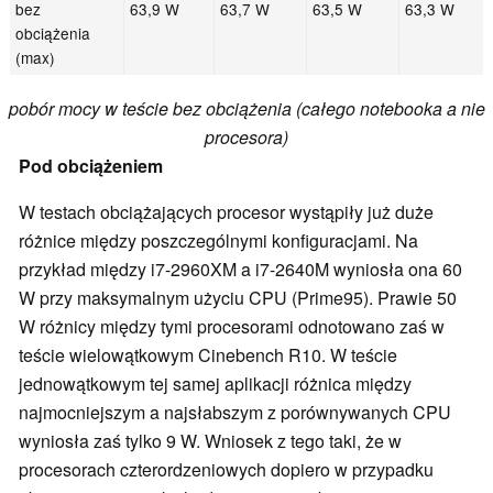
bez
63,9 W
63,7 W
63,5 W
63,3 W
obciążenia
(max)
pobór mocy w teście bez obciążenia (całego notebooka a nie
procesora)
Pod obciążeniem
W testach obciążających procesor wystąpiły już duże
różnice między poszczególnymi konfiguracjami. Na
przykład między i7-2960XM a i7-2640M wyniosła ona 60
W przy maksymalnym użyciu CPU (Prime95). Prawie 50
W różnicy między tymi procesorami odnotowano zaś w
teście wielowątkowym Cinebench R10. W teście
jednowątkowym tej samej aplikacji różnica między
najmocniejszym a najsłabszym z porównywanych CPU
wyniosła zaś tylko 9 W. Wniosek z tego taki, że w
procesorach czterordzeniowych dopiero w przypadku