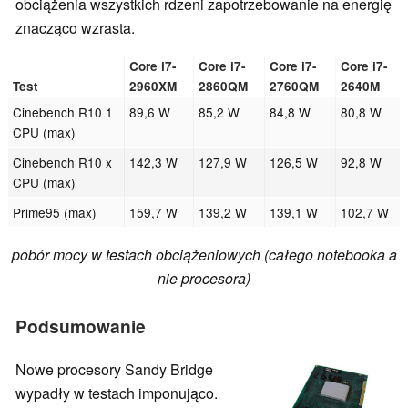
obciążenia wszystkich rdzeni zapotrzebowanie na energię
znacząco wzrasta.
Core i7-
Core i7-
Core i7-
Core i7-
Test
2960XM
2860QM
2760QM
2640M
Cinebench R10 1
89,6 W
85,2 W
84,8 W
80,8 W
CPU (max)
Cinebench R10 x
142,3 W
127,9 W
126,5 W
92,8 W
CPU (max)
Prime95 (max)
159,7 W
139,2 W
139,1 W
102,7 W
pobór mocy w testach obciążeniowych (całego notebooka a
nie procesora)
Podsumowanie
Nowe procesory Sandy Bridge
wypadły w testach imponująco.