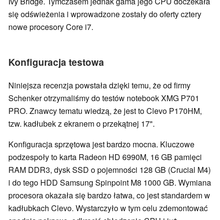
Ivy Bridge. Tymczasem jednak gama jego CPU doczekała
się odświeżenia i wprowadzone zostały do oferty cztery
nowe procesory Core i7.
Konfiguracja testowa
Niniejsza recenzja powstała dzięki temu, że od firmy
Schenker otrzymaliśmy do testów notebook XMG P701
PRO. Znawcy tematu wiedzą, że jest to Clevo P170HM,
tzw. kadłubek z ekranem o przekątnej 17".
Konfiguracja sprzętowa jest bardzo mocna. Kluczowe
podzespoły to karta Radeon HD 6990M, 16 GB pamięci
RAM DDR3, dysk SSD o pojemności 128 GB (Crucial M4)
i do tego HDD Samsung Spinpoint M8 1000 GB. Wymiana
procesora okazała się bardzo łatwa, co jest standardem w
kadłubkach Clevo. Wystarczyło w tym celu zdemontować