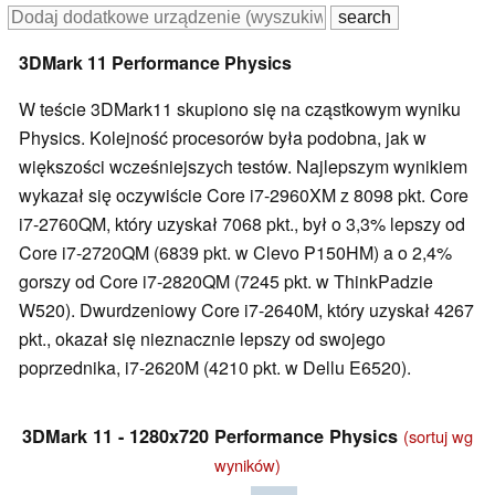
3DMark 11 Performance Physics
W teście 3DMark11 skupiono się na cząstkowym wyniku
Physics. Kolejność procesorów była podobna, jak w
większości wcześniejszych testów. Najlepszym wynikiem
wykazał się oczywiście Core i7-2960XM z 8098 pkt. Core
i7-2760QM, który uzyskał 7068 pkt., był o 3,3% lepszy od
Core i7-2720QM (6839 pkt. w Clevo P150HM) a o 2,4%
gorszy od Core i7-2820QM (7245 pkt. w ThinkPadzie
W520). Dwurdzeniowy Core i7-2640M, który uzyskał 4267
pkt., okazał się nieznacznie lepszy od swojego
poprzednika, i7-2620M (4210 pkt. w Dellu E6520).
3DMark 11 - 1280x720 Performance Physics
(sortuj wg
wyników)