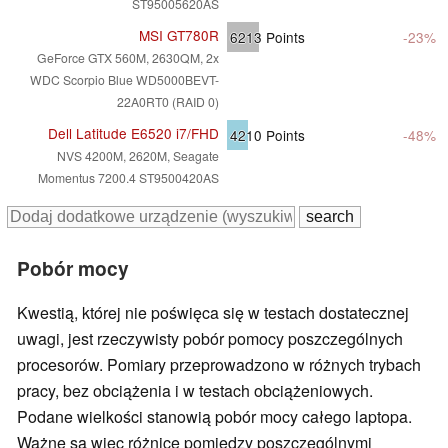
ST95005620AS
MSI GT780R
6213
Points
-23%
GeForce GTX 560M, 2630QM, 2x
WDC Scorpio Blue WD5000BEVT-
22A0RT0 (RAID 0)
Dell Latitude E6520 i7/FHD
4210
Points
-48%
NVS 4200M, 2620M, Seagate
Momentus 7200.4 ST9500420AS
Pobór mocy
Kwestią, której nie poświęca się w testach dostatecznej
uwagi, jest rzeczywisty pobór pomocy poszczególnych
procesorów. Pomiary przeprowadzono w różnych trybach
pracy, bez obciążenia i w testach obciążeniowych.
Podane wielkości stanowią pobór mocy całego laptopa.
Ważne są więc różnice pomiędzy poszczególnymi