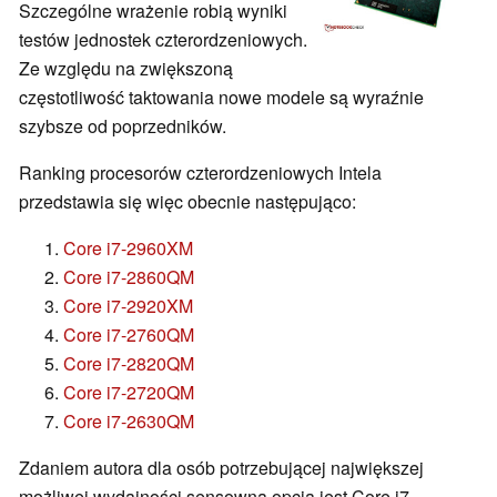
Szczególne wrażenie robią wyniki
testów jednostek czterordzeniowych.
Ze względu na zwiększoną
częstotliwość taktowania nowe modele są wyraźnie
szybsze od poprzedników.
Ranking procesorów czterordzeniowych Intela
przedstawia się więc obecnie następująco:
Core i7-2960XM
Core i7-2860QM
Core i7-2920XM
Core i7-2760QM
Core i7-2820QM
Core i7-2720QM
Core i7-2630QM
Zdaniem autora dla osób potrzebującej największej
możliwej wydajności sensowną opcją jest Core i7-