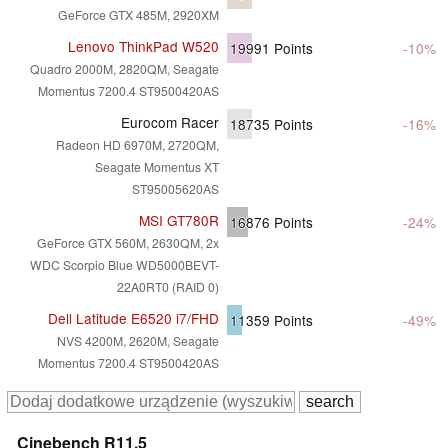
GeForce GTX 485M, 2920XM
Lenovo ThinkPad W520
19991
Points
-10%
Quadro 2000M, 2820QM, Seagate
Momentus 7200.4 ST9500420AS
Eurocom Racer
18735
Points
-16%
Radeon HD 6970M, 2720QM,
Seagate Momentus XT
ST95005620AS
MSI GT780R
16876
Points
-24%
GeForce GTX 560M, 2630QM, 2x
WDC Scorpio Blue WD5000BEVT-
22A0RT0 (RAID 0)
Dell Latitude E6520 i7/FHD
11359
Points
-49%
NVS 4200M, 2620M, Seagate
Momentus 7200.4 ST9500420AS
Cinebench R11.5