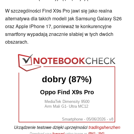
W szczególności Find X9s Pro jawi się jako realna
alternatywa dla takich modeli jak Samsung Galaxy S26
oraz Apple iPhone 17, ponieważ te konkurencyjne
smartfony wypadają znacznie słabiej w tych dwóch
obszarach.
dobry (87%)
Oppo Find X9s Pro
MediaTek Dimensity 9500
Arm Mali G1- Ultra MC12
Smartphone - 05/06/2026 - v8
Urządzenie testowe dzięki uprzejmości
tradingshenzhen
Download your
licensed
rating image as
PNG
/
SVG