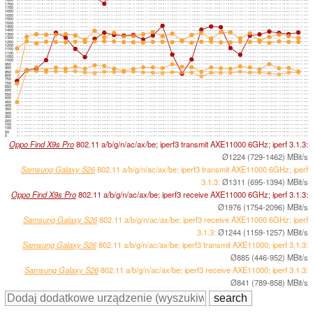
1800
1750
1700
1650
1600
1550
1500
1450
1400
1350
1300
1250
1200
1150
1100
1050
1000
950
900
850
800
750
700
650
600
550
500
450
400
350
300
250
200
150
100
50
0
Oppo Find X9s Pro
802.11 a/​b/​g/​n/​ac/​ax/​be; iperf3 transmit AXE11000 6GHz; iperf 3.1.3:
Ø1224 (729-1462) MBit/s
Samsung Galaxy S26
802.11 a/​b/​g/​n/​ac/​ax/​be; iperf3 transmit AXE11000 6GHz; iperf
3.1.3:
Ø1311 (695-1394) MBit/s
Oppo Find X9s Pro
802.11 a/​b/​g/​n/​ac/​ax/​be; iperf3 receive AXE11000 6GHz; iperf 3.1.3:
Ø1976 (1754-2096) MBit/s
Samsung Galaxy S26
802.11 a/​b/​g/​n/​ac/​ax/​be; iperf3 receive AXE11000 6GHz; iperf
3.1.3:
Ø1244 (1159-1257) MBit/s
Samsung Galaxy S26
802.11 a/​b/​g/​n/​ac/​ax/​be; iperf3 transmit AXE11000; iperf 3.1.3:
Ø885 (446-952) MBit/s
Samsung Galaxy S26
802.11 a/​b/​g/​n/​ac/​ax/​be; iperf3 receive AXE11000; iperf 3.1.3:
Ø841 (789-858) MBit/s