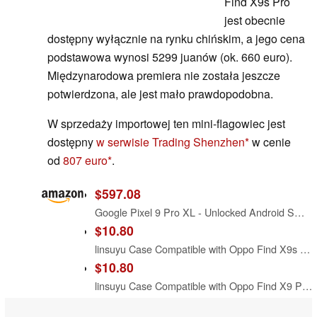
Find X9s Pro
jest obecnie
dostępny wyłącznie na rynku chińskim, a jego cena
podstawowa wynosi 5299 juanów (ok. 660 euro).
Międzynarodowa premiera nie została jeszcze
potwierdzona, ale jest mało prawdopodobna.
W sprzedaży importowej ten mini-flagowiec jest
dostępny
w serwisie Trading Shenzhen
w cenie
od
807 euro
.
$597.08
Google Pixel 9 Pro XL - Unlocked Android Smartphone with Gemini, Triple Rear Camera System, 24-Hour Battery, and 6.8" Super Actua Display - Hazel - 128 GB
$10.80
linsuyu Case Compatible with Oppo Find X9s Pro, Compatible with Oppo Find X9s Pro PU Leather Grain Magnetic snap Phone case-Green
$10.80
linsuyu Case Compatible with Oppo Find X9 Pro, Compatible with Oppo Find X9 Pro Matte Leather Phone Case Black.