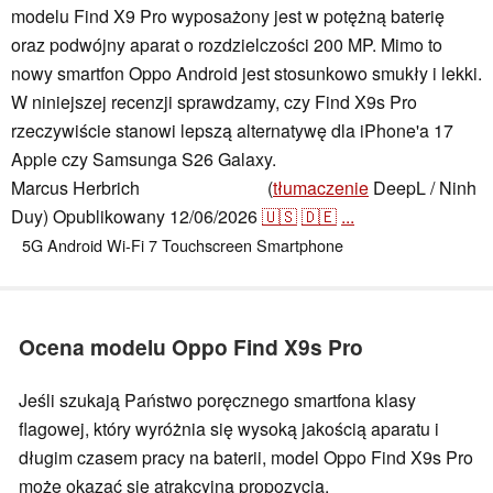
modelu Find X9 Pro wyposażony jest w potężną baterię
oraz podwójny aparat o rozdzielczości 200 MP. Mimo to
nowy smartfon Oppo Android jest stosunkowo smukły i lekki.
W niniejszej recenzji sprawdzamy, czy Find X9s Pro
rzeczywiście stanowi lepszą alternatywę dla iPhone'a 17
Apple czy Samsunga S26 Galaxy.
Marcus Herbrich
(
tłumaczenie
DeepL / Ninh
,
👁
Florian Schmitt
Duy)
Opublikowany
12/06/2026
🇺🇸
🇩🇪
...
5G
Android
Wi-Fi 7
Touchscreen
Smartphone
Ocena modelu Oppo Find X9s Pro
Jeśli szukają Państwo poręcznego smartfona klasy
flagowej, który wyróżnia się wysoką jakością aparatu i
długim czasem pracy na baterii, model Oppo Find X9s Pro
może okazać się atrakcyjną propozycją.