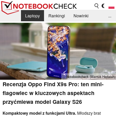
Laptopy
Rankingi
Nowinki
...
Biblioteka
Info
Szukajka recenzji
ⓘ Notebookcheck (Marcus Herbrich)
Recenzja Oppo Find X9s Pro: ten mini-
flagowiec w kluczowych aspektach
przyćmiewa model Galaxy S26
Kompaktowy model z funkcjami Ultra.
Młodszy brat