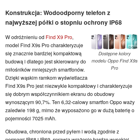
Konstrukcja: Wodoodporny telefon z
najwyższej półki o stopniu ochrony IP68
W odróżnieniu od
Find X9 Pro
,
model Find X9s Pro charakteryzuje
ⓘ Oppo
się znacznie bardziej kompaktową
Dostępne kolory
modelu Oppo Find X9s
budową i dlatego jest skierowany do
Pro
miłośników mniejszych smartfonów.
Dzięki wąskim ramkom wyświetlacza
Find X9s Pro jest niezwykle kompaktowy i charakteryzuje
się dobrym współczynnikiem ekranu do obudowy
wynoszącym 90,7%. Ten 6,32-calowy smartfon Oppo waży
zaledwie 198 g, mimo że wyposażono go w dużą baterię o
pojemności 7025 mAh.
Obudowa, chroniona przed pyłem i wodą zgodnie z
normami IP68 i IP69, sprawia wrażenie bardzo wysokiej