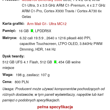
C1-Ultra, 3 x 3.5 GHz ARM C1-Premium, 4 x 2.7 GHz
ARM C1-Pro, Cortex-X930 Travis / Cortex-A730 6x
Gelas
Karta grafiki
Arm Mali G1- Ultra MC12
Pamięć
16 GB
, LPDDR5X
Matryca
6.32 cali 19.5:9 , 2640 x 1216 pikseli 460 PPI,
capacitive Touchscreen, LTPO OLED, 3.840Hz PWM
Dimming, HDR, 144 Hz
Dysk twardy
512 GB UFS 4.1 Flash, 512 GB
, 454 GB wolne
miejsce
Waga
198 g, zasilacz: 107 g
Cena
800 PLN
Uwaga: Producent może używać komponentów pochodzących od
różnych dostawców, w tym paneli wyświetlaczy, napędów lub kart
pamięci o podobnych specyfikacjach.
pełna specyfikacja