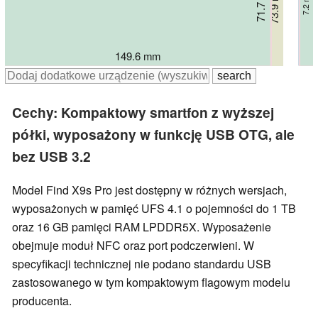
71.92 mm
71.7 mm
71.7 mm
73.9 mm
7.95 mm
8.4 mm
7.2 mm
8 mm
149.6 mm
150.5 mm
150.57 mm
157 mm
Cechy: Kompaktowy smartfon z wyższej
półki, wyposażony w funkcję USB OTG, ale
bez USB 3.2
Model Find X9s Pro jest dostępny w różnych wersjach,
wyposażonych w pamięć UFS 4.1 o pojemności do 1 TB
oraz 16 GB pamięci RAM LPDDR5X. Wyposażenie
obejmuje moduł NFC oraz port podczerwieni. W
specyfikacji technicznej nie podano standardu USB
zastosowanego w tym kompaktowym flagowym modelu
producenta.