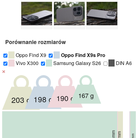
Porównanie rozmiarów
Oppo Find X9
Oppo Find X9s Pro
Vivo X300
Samsung Galaxy S26
DIN A6
❌
167 g
190 g
198 g
203 g