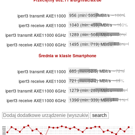
956
(min: 595)
MBit/s
∼100%
iperf3 transmit AXE11000
1040
(min: 459)
MBit/s
∼100%
iperf3 receive AXE11000
1289
(min: 508)
MBit/s
∼70%
iperf3 transmit AXE11000 6GHz
1495
(min: 719)
MBit/s
∼76%
iperf3 receive AXE11000 6GHz
Średnia w klasie
Smartphone
685
(min: 52.5)
MBit/s
∼72%
iperf3 transmit AXE11000
721
(min: 52.2)
MBit/s
∼69%
iperf3 receive AXE11000
1279
(min: 287)
MBit/s
∼69%
iperf3 transmit AXE11000 6GHz
1396
(min: 339)
MBit/s
∼71%
iperf3 receive AXE11000 6GHz
2050
2000
1950
1900
1850