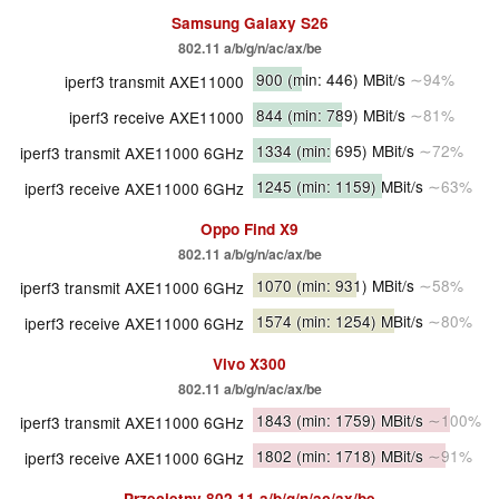
Samsung Galaxy S26
802.11 a/​b/​g/​n/​ac/​ax/​be
900
(min: 446)
MBit/s
∼94%
iperf3 transmit AXE11000
844
(min: 789)
MBit/s
∼81%
iperf3 receive AXE11000
1334
(min: 695)
MBit/s
∼72%
iperf3 transmit AXE11000 6GHz
1245
(min: 1159)
MBit/s
∼63%
iperf3 receive AXE11000 6GHz
Oppo Find X9
802.11 a/​b/​g/​n/​ac/​ax/​be
1070
(min: 931)
MBit/s
∼58%
iperf3 transmit AXE11000 6GHz
1574
(min: 1254)
MBit/s
∼80%
iperf3 receive AXE11000 6GHz
Vivo X300
802.11 a/​b/​g/​n/​ac/​ax/​be
1843
(min: 1759)
MBit/s
∼100%
iperf3 transmit AXE11000 6GHz
1802
(min: 1718)
MBit/s
∼91%
iperf3 receive AXE11000 6GHz
Przeciętny
802.11 a/​b/​g/​n/​ac/​ax/​be