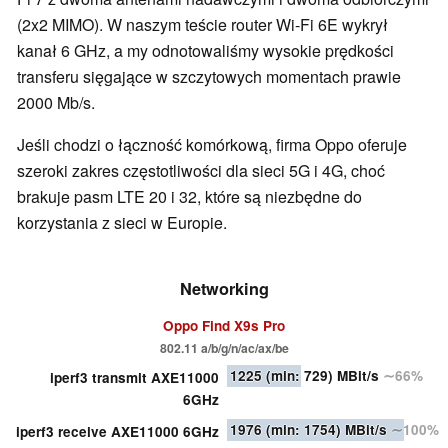
(2x2 MIMO). W naszym teście router Wi-Fi 6E wykrył
kanał 6 GHz, a my odnotowaliśmy wysokie prędkości
transferu sięgające w szczytowych momentach prawie
2000 Mb/s.
Jeśli chodzi o łączność komórkową, firma Oppo oferuje
szeroki zakres częstotliwości dla sieci 5G i 4G, choć
brakuje pasm LTE 20 i 32, które są niezbędne do
korzystania z sieci w Europie.
Networking
Oppo Find X9s Pro
802.11 a/​b/​g/​n/​ac/​ax/​be
1225
(min: 729)
MBit/s
∼66%
iperf3 transmit AXE11000
6GHz
1976
(min: 1754)
MBit/s
∼100%
iperf3 receive AXE11000 6GHz