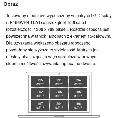
Obraz
Testowany model był wyposażony w matrycę LG Display
(LP156WH4-TLA1) o przekątnej 15,6 cala i
rozdzielczości 1366 x 768 pikseli. Rozdzielczość ta jest
powszechna w tanich laptopach z ekranem 15-calowym.
Dla uzyskania większego obszaru roboczego
przydałaby się wyższa rozdzielczość. Matryca jest
niestety błyszcząca, a więc ogranicza w pewnym
stopniu możliwość używania laptopa na dworze.
195
191
194
cd/m²
cd/m²
cd/m²
202
205
195
cd/m²
cd/m²
cd/m²
197
204
196
cd/m²
cd/m²
cd/m²