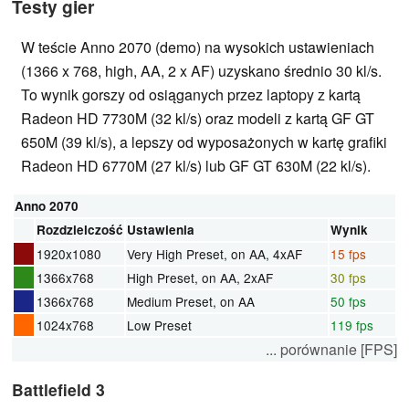
Testy gier
W teście Anno 2070 (demo) na wysokich ustawieniach
(1366 x 768, high, AA, 2 x AF) uzyskano średnio 30 kl/s.
To wynik gorszy od osiąganych przez laptopy z kartą
Radeon HD 7730M (32 kl/s) oraz modeli z kartą GF GT
650M (39 kl/s), a lepszy od wyposażonych w kartę grafiki
Radeon HD 6770M (27 kl/s) lub GF GT 630M (22 kl/s).
Anno 2070
Rozdzielczość
Ustawienia
Wynik
1920x1080
Very High Preset, on AA, 4xAF
15 fps
1366x768
High Preset, on AA, 2xAF
30 fps
1366x768
Medium Preset, on AA
50 fps
1024x768
Low Preset
119 fps
... porównanie [FPS]
Battlefield 3