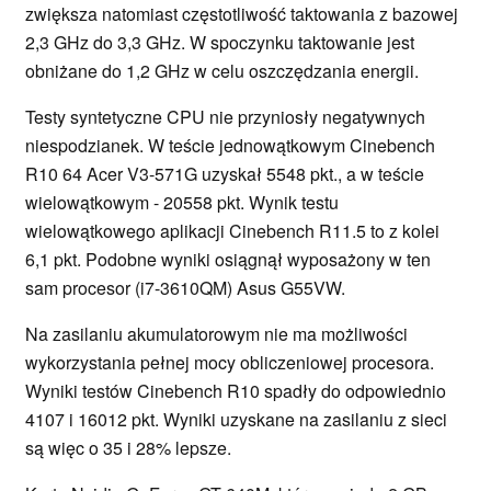
zwiększa natomiast częstotliwość taktowania z bazowej
2,3 GHz do 3,3 GHz. W spoczynku taktowanie jest
obniżane do 1,2 GHz w celu oszczędzania energii.
Testy syntetyczne CPU nie przyniosły negatywnych
niespodzianek. W teście jednowątkowym Cinebench
R10 64 Acer V3-571G uzyskał 5548 pkt., a w teście
wielowątkowym - 20558 pkt. Wynik testu
wielowątkowego aplikacji Cinebench R11.5 to z kolei
6,1 pkt. Podobne wyniki osiągnął wyposażony w ten
sam procesor (i7-3610QM) Asus G55VW.
Na zasilaniu akumulatorowym nie ma możliwości
wykorzystania pełnej mocy obliczeniowej procesora.
Wyniki testów Cinebench R10 spadły do odpowiednio
4107 i 16012 pkt. Wyniki uzyskane na zasilaniu z sieci
są więc o 35 i 28% lepsze.