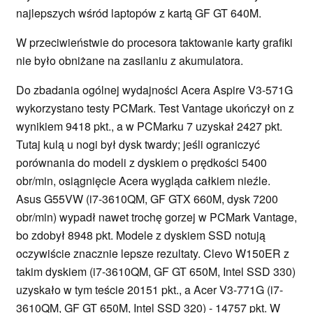
najlepszych wśród laptopów z kartą GF GT 640M.
W przeciwieństwie do procesora taktowanie karty grafiki
nie było obniżane na zasilaniu z akumulatora.
Do zbadania ogólnej wydajności Acera Aspire V3-571G
wykorzystano testy PCMark. Test Vantage ukończył on z
wynikiem 9418 pkt., a w PCMarku 7 uzyskał 2427 pkt.
Tutaj kulą u nogi był dysk twardy; jeśli ograniczyć
porównania do modeli z dyskiem o prędkości 5400
obr/min, osiągnięcie Acera wygląda całkiem nieźle.
Asus G55VW (i7-3610QM, GF GTX 660M, dysk 7200
obr/min) wypadł nawet trochę gorzej w PCMark Vantage,
bo zdobył 8948 pkt. Modele z dyskiem SSD notują
oczywiście znacznie lepsze rezultaty. Clevo W150ER z
takim dyskiem (i7-3610QM, GF GT 650M, Intel SSD 330)
uzyskało w tym teście 20151 pkt., a Acer V3-771G (i7-
3610QM, GF GT 650M, Intel SSD 320) - 14757 pkt. W