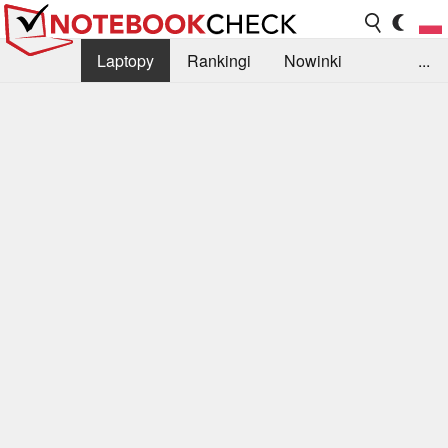
Laptopy
Rankingi
Nowinki
...
Biblioteka
Info
Szukajka recenzji