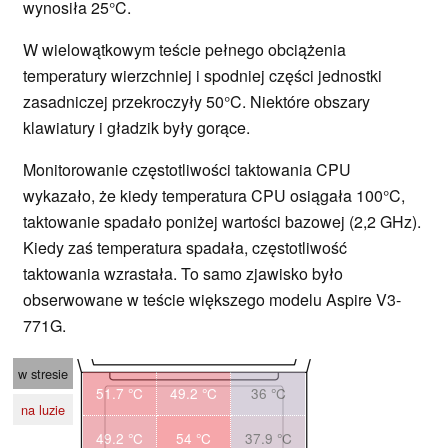
wynosiła 25°C.
W wielowątkowym teście pełnego obciążenia
temperatury wierzchniej i spodniej części jednostki
zasadniczej przekroczyły 50°C. Niektóre obszary
klawiatury i gładzik były gorące.
Monitorowanie częstotliwości taktowania CPU
wykazało, że kiedy temperatura CPU osiągała 100°C,
taktowanie spadało poniżej wartości bazowej (2,2 GHz).
Kiedy zaś temperatura spadała, częstotliwość
taktowania wzrastała. To samo zjawisko było
obserwowane w teście większego modelu Aspire V3-
771G.
w stresie
51.7 °C
49.2 °C
36 °C
na luzie
49.2 °C
54 °C
37.9 °C