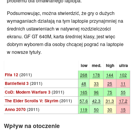
problemu dla omawianego laptopa.
Podsumowując, można stwierdzić, że gry o dużych
wymaganiach działają na tym laptopie przynajmniej na
średnich ustawieniach w natywnej rozdzielczości
ekranu. GF GT 640M, karta średniej klasy, jest więc
dobrym wyborem dla osoby chcącej pograć na laptopie
w nowsze tytuły.
low
med.
high
ultra
Fifa 12
(2011)
268
178
144
102
Battlefield 3
(2011)
48
33
25
11
CoD: Modern Warfare 3
(2011)
165
96
75
55
The Elder Scrolls V: Skyrim
(2011)
57.6
42.3
31.3
17.2
Anno 2070
(2011)
119
50
30
15
Wpływ na otoczenie