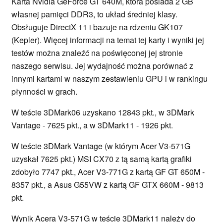
Karta Nvidia GeForce GT 640M, która posiada 2 GB
własnej pamięci DDR3, to układ średniej klasy.
Obsługuje DirectX 11 i bazuje na rdzeniu GK107
(Kepler). Więcej informacji na temat tej karty i wyniki jej
testów można znaleźć na poświęconej jej stronie
naszego serwisu. Jej wydajność można porównać z
innymi kartami w naszym zestawieniu GPU i w rankingu
płynności w grach.
W teście 3DMark06 uzyskano 12843 pkt., w 3DMark
Vantage - 7625 pkt., a w 3DMark11 - 1926 pkt.
W teście 3DMark Vantage (w którym Acer V3-571G
uzyskał 7625 pkt.) MSI CX70 z tą samą kartą grafiki
zdobyło 7747 pkt., Acer V3-771G z kartą GF GT 650M -
8357 pkt., a Asus G55VW z kartą GF GTX 660M - 9813
pkt.
Wynik Acera V3-571G w teście 3DMark11 należy do