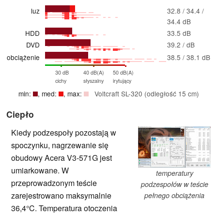
luz
32.8 / 34.4 /
34.4 dB
HDD
33.5 dB
DVD
39.2 / dB
obciążenie
38.5 / 38.1 dB
30 dB
40 dB(A)
50 dB(A)
cichy
słyszalny
irytujący
min:
, med:
, max:
Voltcraft SL-320 (odległość 15 cm)
Ciepło
Kiedy podzespoły pozostają w
spoczynku, nagrzewanie się
obudowy Acera V3-571G jest
umiarkowane. W
temperatury
przeprowadzonym teście
podzespołów w teście
zarejestrowano maksymalnie
pełnego obciążenia
36,4°C. Temperatura otoczenia