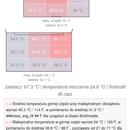
45.3 °C
46.6 °C
38 °C
maks. w ogóle: 54 °C
średnia: 45.3 °C
34.6 °C
45.7 °C
55.1 °C
35.1 °C
44.8 °C
56.7 °C
33.9 °C
36.5 °C
36.6 °C
maks. w ogóle: 56.7 °C
średnia: 42.1 °C
zasilacz 67.3 °C | temperatura otoczenia 24.6 °C | Voltcraft
IR-360
Średnia temperatura górnej części przy maksymalnym obciążeniu
(-)
wynosi 45.3 °C / 114 F, w porównaniu do średniej 31.3 °C /
###class_avg_f# ## F dla urządzeń w klasie Multimedia.
Maksymalna temperatura w górnej części wynosi 54 °C / 129 F, w
(-)
porównaniu do średniej 36.8 °C / 98 F , począwszy od 21 do 71 °C dla