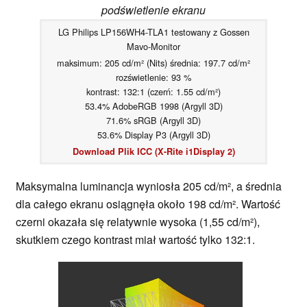
podświetlenie ekranu
LG Philips LP156WH4-TLA1 testowany z Gossen
Mavo-Monitor
maksimum: 205 cd/m² (Nits) średnia: 197.7 cd/m²
rozświetlenie: 93 %
kontrast: 132:1 (czerń: 1.55 cd/m²)
53.4% AdobeRGB 1998 (Argyll 3D)
71.6% sRGB (Argyll 3D)
53.6% Display P3 (Argyll 3D)
Download Plik ICC (X-Rite i1Display 2)
Maksymalna luminancja wyniosła 205 cd/m², a średnia
dla całego ekranu osiągnęła około 198 cd/m². Wartość
czerni okazała się relatywnie wysoka (1,55 cd/m²),
skutkiem czego kontrast miał wartość tylko 132:1.