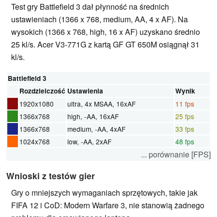
Test gry Battlefield 3 dał płynność na średnich
ustawieniach (1366 x 768, medium, AA, 4 x AF). Na
wysokich (1366 x 768, high, 16 x AF) uzyskano średnio
25 kl/s. Acer V3-771G z kartą GF GT 650M osiągnął 31
kl/s.
Battlefield 3
Rozdzielczość
Ustawienia
Wynik
1920x1080
ultra, 4x MSAA, 16xAF
11 fps
1366x768
high, -AA, 16xAF
25 fps
1366x768
medium, -AA, 4xAF
33 fps
1024x768
low, -AA, 2xAF
48 fps
... porównanie [FPS]
Wnioski z testów gier
Gry o mniejszych wymaganiach sprzętowych, takie jak
FIFA 12 i CoD: Modern Warfare 3, nie stanowią żadnego