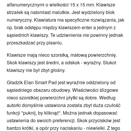
alfanumerycznymi o wielkości 15 x 15 mm. Klawisze
strzałek są natomiast malutkie. Jest wydzielony blok
numeryczny. Klawiatura ma specyficzne rozwiązania, jak
np. brak odstępu między klawiszem enter a jednym z
sąsiednich klawiszy. Te udziwnienia nie powinny jednak
przeszkadzać przy pisaniu.
Klawisze mają nieco szorstką, matową powierzchnię.
Skok klawiszy jest średni, a odskok - wyraźny. Stukot
klawiszy nie był zbyt głośny.
Gładzik Elan Smart Pad jest wyraźnie oddzielony od
sąsiedniego obszaru obudowy. Właściwości ślizgowe
nieco szorstkiej powierzchni płytki są dobre. Według
autorki domyślnie ustawiona została zbyt duża czułość
funkcji "puknij, by kliknąć". Można jednak dopasować
ustawienia do swoich preferencji. Skok przycisków jest
bardzo krótki, a opór przy naciskaniu - niewielki. Z tego