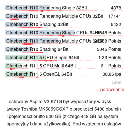
Cinebench R10 Rendering Single 32Bit
4378
Cinebench R10 Rendering Multiple CPUs 32Bit
17141
Cinebench R10 Shading 32Bit
5422
Cinebench R10 Rendering Single CPUs 64Bit
5548 Points
Cinebench R10 Rendering Multiple CPUs 64Bit
20558 Points
Cinebench R10 Shading 64Bit
5045 Points
Cinebench R11.5 CPU Single 64Bit
1.33 Points
Cinebench R11.5 CPU Multi 64Bit
6.1 Points
Cinebench R11.5 OpenGL 64Bit
38.86 fps
Pomoc
... porównanie
Testowany Aspire V3-571G był wyposażony w dysk
twardy Toshiba MK5059GSXP o prędkości 5400 obr/min
i pojemności brutto 500 GB (z czego 448 GB na system
operacyjny i dane użytkownika). Pod względem osiągów