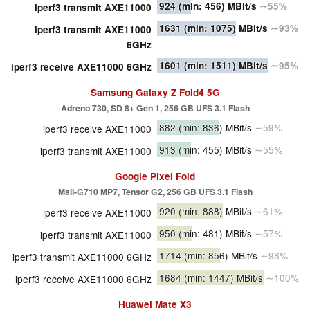
924
(min: 456)
MBit/s
∼55%
iperf3 transmit AXE11000
1631
(min: 1075)
MBit/s
∼93%
iperf3 transmit AXE11000
6GHz
1601
(min: 1511)
MBit/s
∼95%
iperf3 receive AXE11000 6GHz
Samsung Galaxy Z Fold4 5G
Adreno 730, SD 8+ Gen 1, 256 GB UFS 3.1 Flash
882
(min: 836)
MBit/s
∼59%
iperf3 receive AXE11000
913
(min: 455)
MBit/s
∼55%
iperf3 transmit AXE11000
Google Pixel Fold
Mali-G710 MP7, Tensor G2, 256 GB UFS 3.1 Flash
920
(min: 888)
MBit/s
∼61%
iperf3 receive AXE11000
950
(min: 481)
MBit/s
∼57%
iperf3 transmit AXE11000
1714
(min: 856)
MBit/s
∼98%
iperf3 transmit AXE11000 6GHz
1684
(min: 1447)
MBit/s
∼100%
iperf3 receive AXE11000 6GHz
Huawei Mate X3