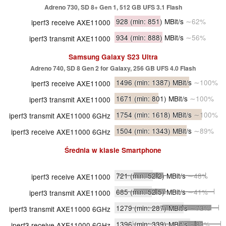
Adreno 730, SD 8+ Gen 1, 512 GB UFS 3.1 Flash
928
(min: 851)
MBit/s
∼62%
iperf3 receive AXE11000
934
(min: 888)
MBit/s
∼56%
iperf3 transmit AXE11000
Samsung Galaxy S23 Ultra
Adreno 740, SD 8 Gen 2 for Galaxy, 256 GB UFS 4.0 Flash
1496
(min: 1387)
MBit/s
∼100%
iperf3 receive AXE11000
1671
(min: 801)
MBit/s
∼100%
iperf3 transmit AXE11000
1754
(min: 1618)
MBit/s
∼100%
iperf3 transmit AXE11000 6GHz
1504
(min: 1343)
MBit/s
∼89%
iperf3 receive AXE11000 6GHz
Średnia w klasie
Smartphone
721
(min: 52.2)
MBit/s
∼48%
iperf3 receive AXE11000
685
(min: 52.5)
MBit/s
∼41%
iperf3 transmit AXE11000
1279
(min: 287)
MBit/s
∼73%
iperf3 transmit AXE11000 6GHz
1396
(min: 339)
MBit/s
∼83%
iperf3 receive AXE11000 6GHz