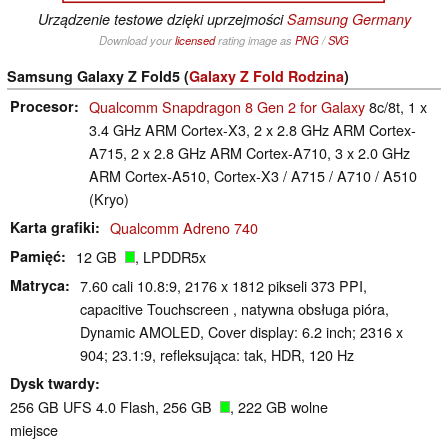
Urządzenie testowe dzięki uprzejmości
Samsung Germany
Download your
licensed
rating image as
PNG
/
SVG
Samsung Galaxy Z Fold5 (
Galaxy Z Fold Rodzina
)
Procesor
Qualcomm Snapdragon 8 Gen 2 for Galaxy
8c/8t, 1 x
3.4 GHz ARM Cortex-X3, 2 x 2.8 GHz ARM Cortex-
A715, 2 x 2.8 GHz ARM Cortex-A710, 3 x 2.0 GHz
ARM Cortex-A510, Cortex-X3 / A715 / A710 / A510
(Kryo)
Karta grafiki
Qualcomm Adreno 740
Pamięć
12 GB
, LPDDR5x
Matryca
7.60 cali 10.8:9, 2176 x 1812 pikseli 373 PPI,
capacitive Touchscreen , natywna obsługa pióra,
Dynamic AMOLED, Cover display: 6.2 inch; 2316 x
904; 23.1:9, refleksująca: tak, HDR, 120 Hz
Dysk twardy
256 GB UFS 4.0 Flash, 256 GB
, 222 GB wolne
miejsce