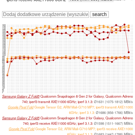
1800
1760
1720
1680
1640
1600
1560
1520
1480
1440
1400
1360
1320
1280
1240
1200
1160
1120
1080
1040
1000
960
920
880
840
800
760
720
680
640
600
560
520
480
440
400
360
320
280
240
200
160
120
80
40
0
Samsung Galaxy Z Fold5
Qualcomm Snapdragon 8 Gen 2 for Galaxy, Qualcomm Adreno
740; iperf3 transmit AXE11000 6GHz; iperf 3.1.3:
Ø1631 (1075-1812) MBit/s
Google Pixel Fold
Google Tensor G2, ARM Mali-G710 MP7; iperf3 transmit AXE11000
6GHz; iperf 3.1.3:
Ø1686 (856-1766) MBit/s
Samsung Galaxy Z Fold5
Qualcomm Snapdragon 8 Gen 2 for Galaxy, Qualcomm Adreno
740; iperf3 receive AXE11000 6GHz; iperf 3.1.3:
Ø1598 (1511-1667) MBit/s
Google Pixel Fold
Google Tensor G2, ARM Mali-G710 MP7; iperf3 receive AXE11000
6GHz; iperf 3.1.3:
Ø1683 (1447-1788) MBit/s