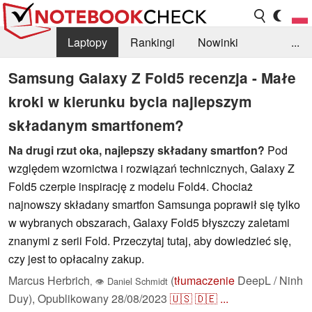
Laptopy
Rankingi
Nowinki
...
Biblioteka
Info
Szukajka recenzji
Samsung Galaxy Z Fold5 recenzja - Małe
kroki w kierunku bycia najlepszym
składanym smartfonem?
Na drugi rzut oka, najlepszy składany smartfon?
Pod
względem wzornictwa i rozwiązań technicznych, Galaxy Z
Fold5 czerpie inspirację z modelu Fold4. Chociaż
najnowszy składany smartfon Samsunga poprawił się tylko
w wybranych obszarach, Galaxy Fold5 błyszczy zaletami
znanymi z serii Fold. Przeczytaj tutaj, aby dowiedzieć się,
czy jest to opłacalny zakup.
Marcus Herbrich
(
tłumaczenie
DeepL / Ninh
,
👁
Daniel Schmidt
Duy),
Opublikowany
28/08/2023
🇺🇸
🇩🇪
...