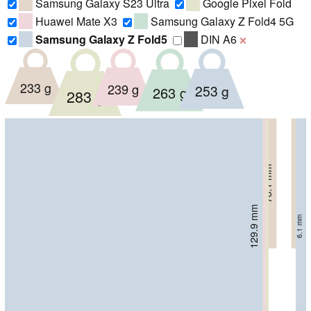
Samsung Galaxy S23 Ultra
Google Pixel Fold
Huawei Mate X3
Samsung Galaxy Z Fold4 5G
Samsung Galaxy Z Fold5
DIN A6
❌
233 g
239 g
253 g
263 g
283 g
78.1 mm
8.9 mm
129.9 mm
130.1 mm
139.7 mm
141.5 mm
6.1 mm
6.3 mm
6.05 mm
5.3 mm
163.4 mm