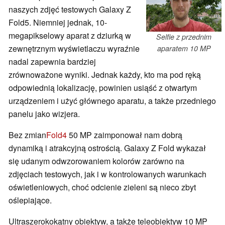
naszych zdjęć testowych Galaxy Z
Fold5. Niemniej jednak, 10-
megapikselowy aparat z dziurką w
Selfie z przednim
zewnętrznym wyświetlaczu wyraźnie
aparatem 10 MP
nadal zapewnia bardziej
zrównoważone wyniki. Jednak każdy, kto ma pod ręką
odpowiednią lokalizację, powinien usiąść z otwartym
urządzeniem i użyć głównego aparatu, a także przedniego
panelu jako wizjera.
Bez zmian
Fold4
50 MP zaimponował nam dobrą
dynamiką i atrakcyjną ostrością. Galaxy Z Fold wykazał
się udanym odwzorowaniem kolorów zarówno na
zdjęciach testowych, jak i w kontrolowanych warunkach
oświetleniowych, choć odcienie zieleni są nieco zbyt
oślepiające.
Ultraszerokokątny obiektyw, a także teleobiektyw 10 MP