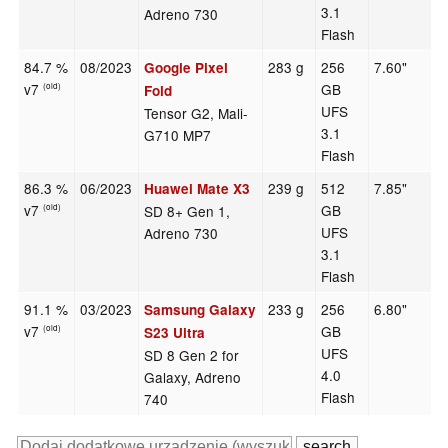
3.1
Adreno 730
Flash
84.7 %
08/2023
283 g
256
7.60"
Google Pixel
v7
GB
(old)
Fold
UFS
Tensor G2, Mali-
3.1
G710 MP7
Flash
86.3 %
06/2023
239 g
512
7.85"
Huawei Mate X3
v7
GB
SD 8+ Gen 1,
(old)
UFS
Adreno 730
3.1
Flash
91.1 %
03/2023
233 g
256
6.80"
Samsung Galaxy
v7
GB
(old)
S23 Ultra
UFS
SD 8 Gen 2 for
4.0
Galaxy, Adreno
Flash
740