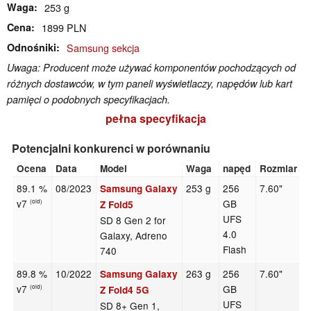
Waga
253 g
Cena
1899 PLN
Odnośniki
Samsung sekcja
Uwaga: Producent może używać komponentów pochodzących od
różnych dostawców, w tym paneli wyświetlaczy, napędów lub kart
pamięci o podobnych specyfikacjach.
pełna specyfikacja
Potencjalni konkurenci w porównaniu
Ocena
Data
Model
Waga
napęd
Rozmiar
R
89.1 %
08/2023
253 g
256
7.60"
Samsung Galaxy
v7
GB
(old)
Z Fold5
UFS
SD 8 Gen 2 for
4.0
Galaxy, Adreno
Flash
740
89.8 %
10/2022
263 g
256
7.60"
Samsung Galaxy
v7
GB
(old)
Z Fold4 5G
UFS
SD 8+ Gen 1,