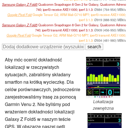
Samsung Galaxy Z Fold5
Qualcomm Snapdragon 8 Gen 2 for Galaxy, Qualcomm Adreno
740; iperf3 receive AXE11000; iperf 3.1.3:
Ø884 (764-954) MBit/s
Google Pixel Fold
Google Tensor G2, ARM Mali-G710 MP7; iperf3 receive AXE11000;
iperf 3.1.3:
Ø919 (888-932) MBit/s
Samsung Galaxy Z Fold5
Qualcomm Snapdragon 8 Gen 2 for Galaxy, Qualcomm Adreno
740; iperf3 transmit AXE11000; iperf 3.1.3:
Ø909 (456-950) MBit/s
Google Pixel Fold
Google Tensor G2, ARM Mali-G710 MP7; iperf3 transmit AXE11000;
iperf 3.1.3:
Ø934 (481-980) MBit/s
Aby móc ocenić dokładność
lokalizacji w rzeczywistych
sytuacjach, zabraliśmy składany
smartfon na krótką wycieczkę. Dla
celów porównawczych, jednocześnie
zarejestrowaliśmy trasę za pomocą
Lokalizacja
Garmin Venu 2. Nie byliśmy pod
zewnętrzna
wrażeniem dokładności lokalizacji
Galaxy Z Fold5 w naszym teście
GPS. W obszarze naszej pętli