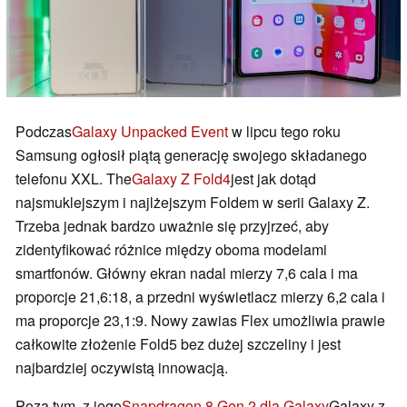
Podczas
Galaxy Unpacked Event
w lipcu tego roku
Samsung ogłosił piątą generację swojego składanego
telefonu XXL. The
Galaxy Z Fold4
jest jak dotąd
najsmuklejszym i najlżejszym Foldem w serii Galaxy Z.
Trzeba jednak bardzo uważnie się przyjrzeć, aby
zidentyfikować różnice między oboma modelami
smartfonów. Główny ekran nadal mierzy 7,6 cala i ma
proporcje 21,6:18, a przedni wyświetlacz mierzy 6,2 cala i
ma proporcje 23,1:9. Nowy zawias Flex umożliwia prawie
całkowite złożenie Fold5 bez dużej szczeliny i jest
najbardziej oczywistą innowacją.
Poza tym, z jego
Snapdragon 8 Gen 2 dla Galaxy
Galaxy z