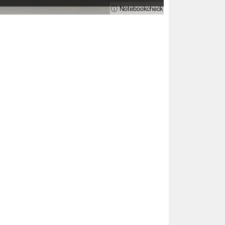
ⓘ Notebookcheck