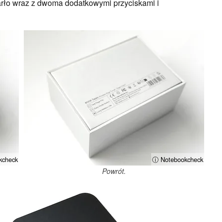
arło wraz z dwoma dodatkowymi przyciskami i
kcheck
ⓘ Notebookcheck
Powrót.