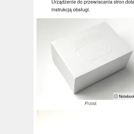
Urządzenie do przewracania stron dot
instrukcją obsługi.
ⓘ Noteboo
Przód.