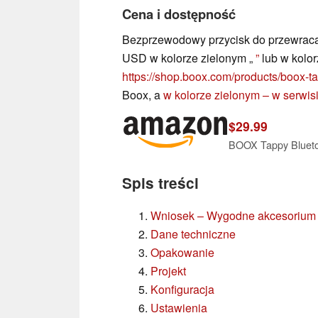
Cena i dostępność
Bezprzewodowy przycisk do przewracan
USD w kolorze zielonym „
”
lub w kolo
https://shop.boox.com/products/boox-ta
Boox, a
w kolorze zielonym – w serwi
$29.99
BOOX Tappy Blueto
Spis treści
Wniosek – Wygodne akcesorium 
Dane techniczne
Opakowanie
Projekt
Konfiguracja
Ustawienia