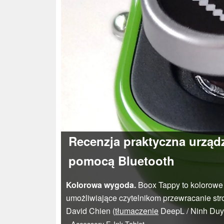
Recenzja praktyczna urząd
pomocą Bluetooth
Kolorowa wygoda.
Boox Tappy to kolorowe 
umożliwiające czytelnikom przewracanie stro
David Chien (
tłumaczenie
DeepL / Ninh Du
Accessory
E-Ink
Tablet