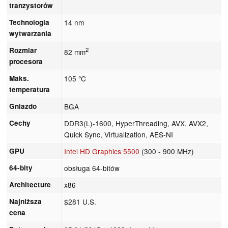
tranzystorów
Technologia
14 nm
wytwarzania
Rozmiar
2
82 mm
procesora
Maks.
105 °C
temperatura
Gniazdo
BGA
Cechy
DDR3(L)-1600, HyperThreading, AVX, AVX2,
Quick Sync, Virtualization, AES-NI
GPU
Intel HD Graphics 5500
(300 - 900 MHz)
64-bity
obsługa 64-bitów
Architecture
x86
Najniższa
$281 U.S.
cena