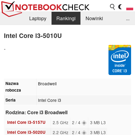
Laptopy
Rankingi
Nowinki
...
Biblioteka
Info
Szukajka recenzji
Intel Core i3-5010U
-
Nazwa
Broadwell
robocza
Seria
Intel Core i3
Rodzina: Core i3 Broadwell
Intel Core i3-5157U
2.5 GHz
2 / 4
3 MB L3
Intel Core i3-5020U
2.2 GHz
2 / 4
3 MB L3