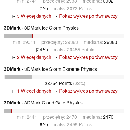
min: 2741 przeciętny: 2938 mediana:
3002
(7%)
maks: 3072 Points
3 Więcej danych
Pokaż wykres porównawczy
+
+
3DMark
- 3DMark Ice Storm Physics
min: 29311 przeciętny: 29383 mediana:
29383
(24%)
maks: 29455 Points
2 Więcej danych
Pokaż wykres porównawczy
+
+
3DMark
- 3DMark Ice Storm Extreme Physics
28754 Points
(23%)
1 Więcej danych
Pokaż wykres porównawczy
+
+
3DMark
- 3DMark Cloud Gate Physics
min: 2441 przeciętny: 2470 mediana:
2470
(6%)
maks: 2499 Points