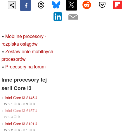
»
Mobilne procesory -
rozpiska osiągów
»
Zestawienie mobilnych
procesorów
»
Procesory na forum
Inne procesory tej
serii Core i3
»
Intel Core i3-8145U
2x 2.1 GHz - 3.9 GHz
»
Intel Core i3-6157U
2x 2.4 GHz
»
Intel Core i3-8121U
2x 2.2 GHz - 3.1 GHz