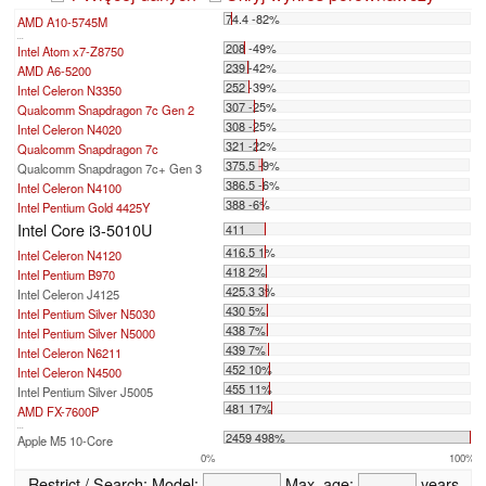
74.4 -82%
AMD A10-5745M
...
208 -49%
Intel Atom x7-Z8750
239 -42%
AMD A6-5200
252 -39%
Intel Celeron N3350
307 -25%
Qualcomm Snapdragon 7c Gen 2
308 -25%
Intel Celeron N4020
321 -22%
Qualcomm Snapdragon 7c
375.5 -9%
Qualcomm Snapdragon 7c+ Gen 3
386.5 -6%
Intel Celeron N4100
388 -6%
Intel Pentium Gold 4425Y
Intel Core i3-5010U
411
416.5 1%
Intel Celeron N4120
418 2%
Intel Pentium B970
425.3 3%
Intel Celeron J4125
430 5%
Intel Pentium Silver N5030
438 7%
Intel Pentium Silver N5000
439 7%
Intel Celeron N6211
452 10%
Intel Celeron N4500
455 11%
Intel Pentium Silver J5005
481 17%
AMD FX-7600P
...
2459 498%
Apple M5 10-Core
0%
100%
Restrict / Search:
Model:
Max. age:
years