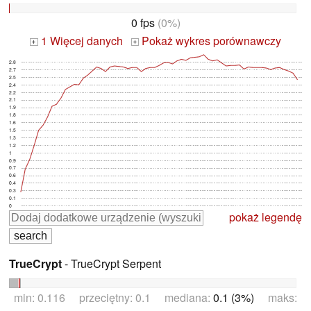
0 fps
(0%)
1 Więcej danych
Pokaż wykres porównawczy
+
+
2.8
2.7
2.5
2.4
2.2
2.1
1.9
1.8
1.6
1.5
1.3
1.2
1
0.9
0.7
0.6
0.4
0.3
0.1
0
pokaż legendę
TrueCrypt
- TrueCrypt Serpent
min: 0.116 przeciętny: 0.1 mediana:
0.1 (3%)
maks: