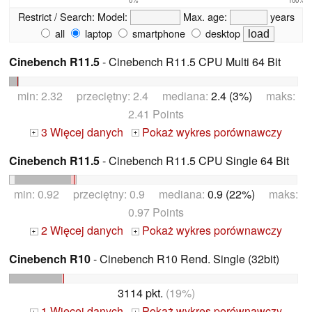
Restrict / Search:
Model:
Max. age:
years
all
laptop
smartphone
desktop
Cinebench R11.5
- Cinebench R11.5 CPU Multi 64 Bit
min: 2.32 przeciętny: 2.4 mediana:
2.4 (3%)
maks:
2.41 Points
3 Więcej danych
Pokaż wykres porównawczy
+
+
Cinebench R11.5
- Cinebench R11.5 CPU Single 64 Bit
min: 0.92 przeciętny: 0.9 mediana:
0.9 (22%)
maks:
0.97 Points
2 Więcej danych
Pokaż wykres porównawczy
+
+
Cinebench R10
- Cinebench R10 Rend. Single (32bit)
3114 pkt.
(19%)
1 Więcej danych
Pokaż wykres porównawczy