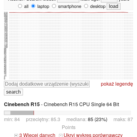
all
laptop
smartphone
desktop
210
205
200
195
190
185
180
175
170
165
160
155
150
145
140
135
130
125
120
115
110
105
100
95
90
85
80
75
70
65
60
55
50
45
40
35
30
25
20
15
10
5
0
pokaż legendę
Cinebench R15
- Cinebench R15 CPU Single 64 Bit
min: 84 przeciętny: 85.3 mediana:
85 (23%)
maks: 87
Points
3 Więcej danych
Ukryj wykres porównawczy
+
-