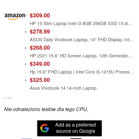
$309.00
HP 15 Slim Laptop Intel i3 8GB 256GB SSD 15.6in FHD Silver (15FD-Renewed)
$278.99
ASUS Daily Vivobook Laptop, 14" FHD Display, Intel Core i3-1215U, 8GB RAM, 256GB SSD, Wi-Fi 6, HDMI, Webcam, Touchpad, Windows 11 Home, Blue
$268.00
HP 2021 15.6” HD Screen Laptop, 10th Generation Intel Core i3-1005G1 Dual-Core Processor, 8 GB DDR4 RAM, 256 GB PCIe NVMe M.2 SSD, Intel UHD Graphics, Wi-Fi, Webcam, Windows 10 Home in S Mode
$349.00
Hp 15.6" FHD Laptop | Intel Core i3-1215U Processor | Intel UHD Graphics | Fingerprint | 8GB RAM | 256GB SSD | Windows 11 Home | Bundle with USB 3.0 Hub
$325.00
Asus Vivobook 14 14-Inch Laptop
v1.35
Nie odnaleziono testów dla tego CPU.
Add as a preferred
source on Google