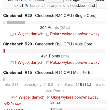
all
laptop
smartphone
desktop
Cinebench R20
- Cinebench R20 CPU (Single Core)
200 Points
(22%)
1 Więcej danych
Pokaż wykres porównawczy
+
+
Cinebench R20
- Cinebench R20 CPU (Multi Core)
491 Points
(1%)
1 Więcej danych
Pokaż wykres porównawczy
+
+
Cinebench R15
- Cinebench R15 CPU Multi 64 Bit
min: 211 przeciętny: 216.8 mediana:
218 (1%)
maks:
220 Points
4 Więcej danych
Ukryj wykres porównawczy
+
-
31 -86%
AMD A4-1200
...
207.2 -4%
AMD A10-5750M