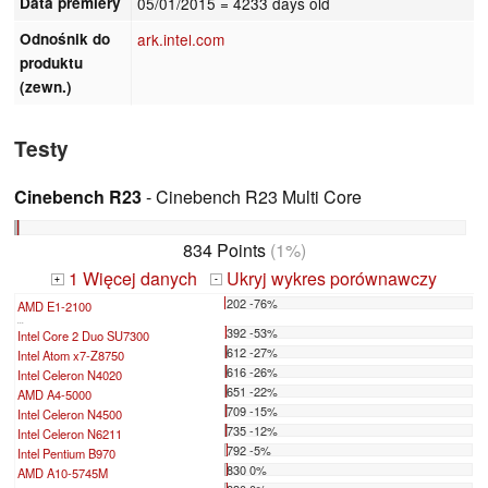
Data premiery
05/01/2015
= 4233 days old
Odnośnik do
ark.intel.com
produktu
(zewn.)
Testy
Cinebench R23
- Cinebench R23 Multi Core
834 Points
(1%)
1 Więcej danych
Ukryj wykres porównawczy
+
-
202 -76%
AMD E1-2100
...
392 -53%
Intel Core 2 Duo SU7300
612 -27%
Intel Atom x7-Z8750
616 -26%
Intel Celeron N4020
651 -22%
AMD A4-5000
709 -15%
Intel Celeron N4500
735 -12%
Intel Celeron N6211
792 -5%
Intel Pentium B970
830 0%
AMD A10-5745M