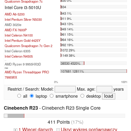
830 0%
Qualcomm Snapdragon 7c
Intel Core i3-5010U
834
843 1%
AMD A6-5200
911 9%
Intel Pentium Silver N5030
943 13%
AMD 3020e
949 14%
AMD FX-7600P
961 15%
Intel Celeron N4100
964 16%
Intel Pentium Gold 4425Y
992 19%
Qualcomm Snapdragon 7c Gen 2
1072 29%
Intel Celeron 6305
1149 38%
Intel Celeron N4505
...
38530 4520%
AMD Ryzen 9 9955HX3D
max:
107681 12811%
AMD Ryzen Threadripper PRO
7995WX
0%
100%
Restrict / Search:
Model:
Max. age:
years
all
laptop
smartphone
desktop
Cinebench R23
- Cinebench R23 Single Core
411 Points
(17%)
1 Więcej danych
Ukryj wykres porównawczy
+
-