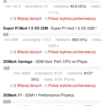
min: 40.9 przeciętny: 51 mediana:
40.9 (2%)
maks:
71.3 s
3 Więcej danych
Pokaż wykres porównawczy
+
+
Super Pi Mod 1.5 XS 32M
- Super Pi mod 1.5 XS 32M *
min: 898 przeciętny: 1012 mediana:
903 (4%)
maks:
1236 s
3 Więcej danych
Pokaż wykres porównawczy
+
+
3DMark Vantage
- 3DM Vant. Perf. CPU no Physx
min: 8083 przeciętny: 8137 mediana:
8137
(6%)
maks: 8191 Points
2 Więcej danych
Pokaż wykres porównawczy
+
+
3DMark 11
- 3DM11 Performance Physics