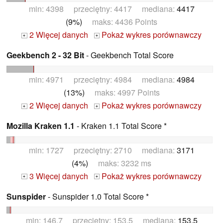
min: 4398 przeciętny: 4417 mediana:
4417
(9%)
maks: 4436 Points
2 Więcej danych
Pokaż wykres porównawczy
+
+
Geekbench 2 - 32 Bit
- Geekbench Total Score
min: 4971 przeciętny: 4984 mediana:
4984
(13%)
maks: 4997 Points
2 Więcej danych
Pokaż wykres porównawczy
+
+
Mozilla Kraken 1.1
- Kraken 1.1 Total Score *
min: 1727 przeciętny: 2710 mediana:
3171
(4%)
maks: 3232 ms
3 Więcej danych
Pokaż wykres porównawczy
+
+
Sunspider
- Sunspider 1.0 Total Score *
min: 146.7 przeciętny: 153.5 mediana:
153.5