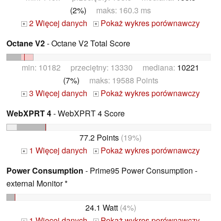
(2%)
maks: 160.3 ms
2 Więcej danych
Pokaż wykres porównawczy
+
+
Octane V2
- Octane V2 Total Score
min: 10182 przeciętny: 13330 mediana:
10221
(7%)
maks: 19588 Points
3 Więcej danych
Pokaż wykres porównawczy
+
+
WebXPRT 4
- WebXPRT 4 Score
77.2 Points
(19%)
1 Więcej danych
Pokaż wykres porównawczy
+
+
Power Consumption
- Prime95 Power Consumption -
external Monitor *
24.1 Watt
(4%)
1 Więcej danych
Pokaż wykres porównawczy