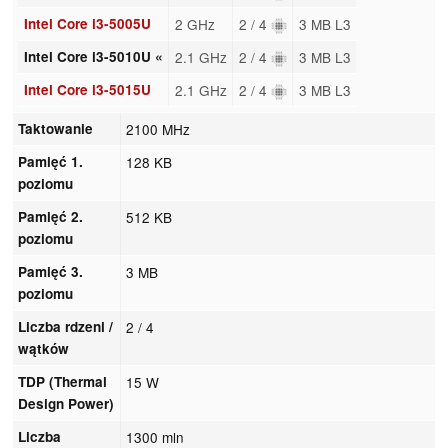
Intel Core i3-5005U
2 GHz
2 / 4
3 MB L3
Intel Core i3-5010U «
2.1 GHz
2 / 4
3 MB L3
Intel Core i3-5015U
2.1 GHz
2 / 4
3 MB L3
Taktowanie
2100 MHz
Pamięć 1.
128 KB
poziomu
Pamięć 2.
512 KB
poziomu
Pamięć 3.
3 MB
poziomu
Liczba rdzeni /
2 / 4
wątków
TDP (Thermal
15 W
Design Power)
Liczba
1300 mln