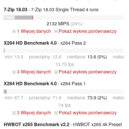
7-Zip 18.03
- 7-Zip 18.03 Single Thread 4 runs
2132 MIPS
(24%)
1 Więcej danych
Pokaż wykres porównawczy
+
+
X264 HD Benchmark 4.0
- x264 Pass 2
min: 13.5 przeciętny: 13.6 mediana:
13.6 (0%)
maks:
13.75 fps
3 Więcej danych
Pokaż wykres porównawczy
+
+
X264 HD Benchmark 4.0
- x264 Pass 1
min: 67.7 przeciętny: 71.9 mediana:
73.9 (2%)
maks:
74 fps
3 Więcej danych
Pokaż wykres porównawczy
+
+
HWBOT x265 Benchmark v2.2
- HWBOT x265 4k Preset