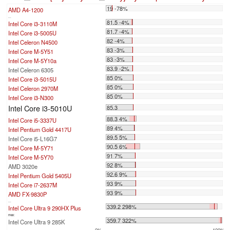
19 -78%
AMD A4-1200
...
81.5 -4%
Intel Core i3-3110M
81.7 -4%
Intel Core i3-5005U
82 -4%
Intel Celeron N4500
83 -3%
Intel Core M-5Y51
83 -3%
Intel Core M-5Y10a
83.9 -2%
Intel Celeron 6305
85 0%
Intel Core i3-5015U
85 0%
Intel Celeron 2970M
85 0%
Intel Core i3-N300
Intel Core i3-5010U
85.3
88.3 4%
Intel Core i5-3337U
89 4%
Intel Pentium Gold 4417U
89.5 5%
Intel Core i5-L16G7
90.5 6%
Intel Core M-5Y71
91 7%
Intel Core M-5Y70
92 8%
AMD 3020e
92.6 9%
Intel Pentium Gold 5405U
93 9%
Intel Core i7-2637M
93 9%
AMD FX-9830P
...
339.2 298%
Intel Core Ultra 9 290HX Plus
max:
359.7 322%
Intel Core Ultra 9 285K
0%
100%