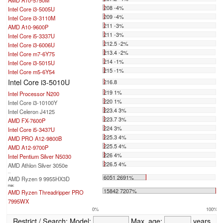
208 -4%
Intel Core i3-5005U
209 -4%
Intel Core i3-3110M
211 -3%
AMD A10-9600P
211 -3%
Intel Core i5-3337U
212.5 -2%
Intel Core i3-6006U
213.4 -2%
Intel Core m7-6Y75
214 -1%
Intel Core i3-5015U
215 -1%
Intel Core m5-6Y54
Intel Core i3-5010U
216.8
219 1%
Intel Processor N200
220 1%
Intel Core i3-10100Y
223.4 3%
Intel Celeron J4125
223.7 3%
AMD FX-7600P
224 3%
Intel Core i5-3437U
225.3 4%
AMD PRO A12-9800B
225.5 4%
AMD A12-9700P
226 4%
Intel Pentium Silver N5030
226.5 4%
AMD Athlon Silver 3050e
...
6051 2691%
AMD Ryzen 9 9955HX3D
max:
15842 7207%
AMD Ryzen Threadripper PRO
7995WX
0%
100%
Restrict / Search:
Model:
Max. age:
years