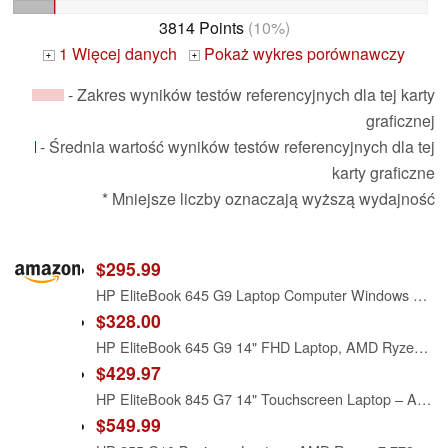
3814 Points
(10%)
1 Więcej danych
Pokaż wykres porównawczy
+
+
- Zakres wyników testów referencyjnych dla tej karty
graficznej
- Średnia wartość wyników testów referencyjnych dla tej
karty graficzne
* Mniejsze liczby oznaczają wyższą wydajność
$295.99
HP EliteBook 645 G9 Laptop Computer Windows 11 Pro, AMD Ryzen 5 PRO 5675U, 16GB RAM, 256GB PCIe SSD, 14in FHD Laptop 1920x1080, HDMI, Ryzen Notebook (Renewed)
$328.00
HP EliteBook 645 G9 14" FHD Laptop, AMD Ryzen 5 PRO 5675U Hexa-core (6 Core), 16 GB RAM, 256 GB SSD, CAM, Bluetooth, WiFi, Windows 11 Pro (Renewed)
$429.97
HP EliteBook 845 G7 14" Touchscreen Laptop – AMD Ryzen 7 PRO 4750U, 16GB RAM, 250GB NVMe, Backlit Keyboard, Fingerprint Reader, Windows 11 Pro – Business Ultrabook, Fast & Secure (Renewed)
$549.99