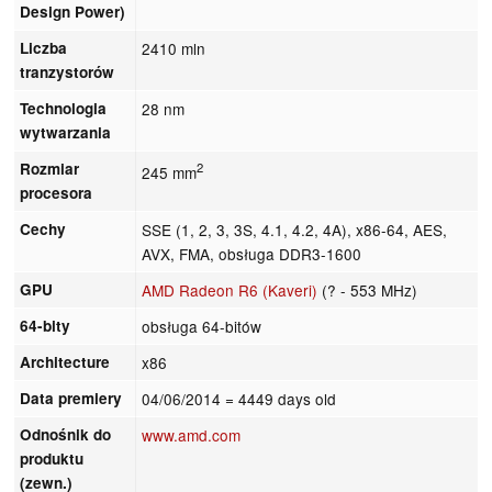
Design Power)
Liczba
2410 mln
tranzystorów
Technologia
28 nm
wytwarzania
Rozmiar
2
245 mm
procesora
Cechy
SSE (1, 2, 3, 3S, 4.1, 4.2, 4A), x86-64, AES,
AVX, FMA, obsługa DDR3-1600
GPU
AMD Radeon R6 (Kaveri)
(? - 553 MHz)
64-bity
obsługa 64-bitów
Architecture
x86
Data premiery
04/06/2014
= 4449 days old
Odnośnik do
www.amd.com
produktu
(zewn.)