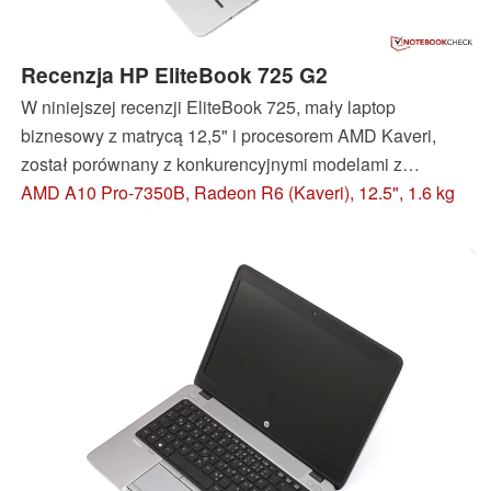
Recenzja HP EliteBook 725 G2
W niniejszej recenzji EliteBook 725, mały laptop
biznesowy z matrycą 12,5" i procesorem AMD Kaveri,
został porównany z konkurencyjnymi modelami z
procesorami Intela. Czy warto zdecydować się na zakup
AMD A10 Pro-7350B, Radeon R6 (Kaveri), 12.5", 1.6 kg
nieco tańszej konstrukcji ze słabszym CPU?