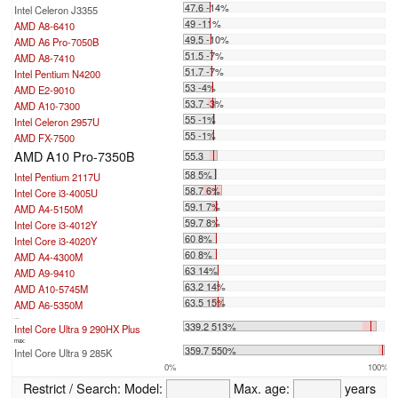
47.6 -14%
Intel Celeron J3355
49 -11%
AMD A8-6410
49.5 -10%
AMD A6 Pro-7050B
51.5 -7%
AMD A8-7410
51.7 -7%
Intel Pentium N4200
53 -4%
AMD E2-9010
53.7 -3%
AMD A10-7300
55 -1%
Intel Celeron 2957U
55 -1%
AMD FX-7500
AMD A10 Pro-7350B
55.3
58 5%
Intel Pentium 2117U
58.7 6%
Intel Core i3-4005U
59.1 7%
AMD A4-5150M
59.7 8%
Intel Core i3-4012Y
60 8%
Intel Core i3-4020Y
60 8%
AMD A4-4300M
63 14%
AMD A9-9410
63.2 14%
AMD A10-5745M
63.5 15%
AMD A6-5350M
...
339.2 513%
Intel Core Ultra 9 290HX Plus
max:
359.7 550%
Intel Core Ultra 9 285K
0%
100%
Restrict / Search:
Model:
Max. age:
years