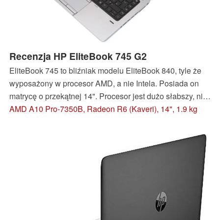
Recenzja HP EliteBook 745 G2
EliteBook 745 to bliźniak modelu EliteBook 840, tyle że
wyposażony w procesor AMD, a nie Intela. Posiada on
matrycę o przekątnej 14". Procesor jest dużo słabszy, niż
w wersji z Intelem, natomiast zintegrowany układ grafiki
AMD A10 Pro-7350B, Radeon R6 (Kaveri), 14", 1.9 kg
jest wydajniejszy.