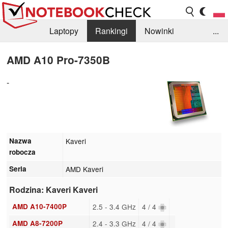
Laptopy
Rankingi
Nowinki
...
Biblioteka
Info
Szukajka recenzji
AMD A10 Pro-7350B
-
Nazwa
Kaveri
robocza
Seria
AMD Kaveri
Rodzina: Kaveri Kaveri
AMD A10-7400P
2.5 - 3.4 GHz
4 / 4
AMD A8-7200P
2.4 - 3.3 GHz
4 / 4