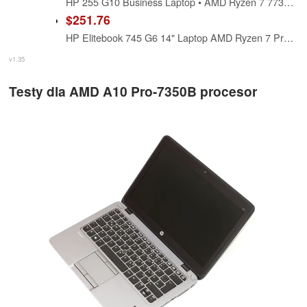
HP 255 G10 Business Laptop • AMD Ryzen 7 7735U • 15.6" FHD IPS Display • Dedicated Copilot Key • 8GB DDR5 RAM • 256GB SSD • HDMI • Wi-Fi 6 • BT 5.4 • Fast Charging • Windows 11 Pro • WOWPC USB
$251.76
HP Elitebook 745 G6 14" Laptop AMD Ryzen 7 Pro-3700U 16GB 256GB SSD W11P (Renewed)
v1.35
Testy dla AMD A10 Pro-7350B procesor