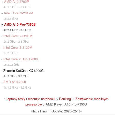
+
AMD A10-8700P
4x 1.8 GHz - 3.2 GHz
+
Intel Core i3-2312M
2x 2.1 GHz
»
AMD A10 Pro-7350B
4x 2.1 GHz - 3.3 GHz
-
Intel Core i7-620LM
2x 2 GHz - 2.8 GHz
-
Intel Core i3-3130M
2x 2.6 GHz
-
Intel Core 2 Duo T9800
2x 2.92 GHz
- Zhaoxin KaiXian KX-6000G
4x 2 GHz - 3.3 GHz
-
AMD A10-7300
4x 1.9 GHz - 3.2 GHz
>
laptopy testy i recenzje notebooki
>
Rankingi
>
Zestawienie mobilnych
procesorów
> AMD Kaveri A10 Pro-7350B
Klaus Hinum (Update: 2026-02-18)