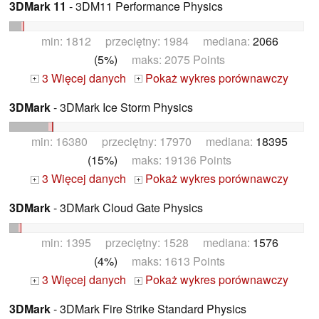
3DMark 11
- 3DM11 Performance Physics
min: 1812 przeciętny: 1984 mediana:
2066
(5%)
maks: 2075 Points
3 Więcej danych
Pokaż wykres porównawczy
+
+
3DMark
- 3DMark Ice Storm Physics
min: 16380 przeciętny: 17970 mediana:
18395
(15%)
maks: 19136 Points
3 Więcej danych
Pokaż wykres porównawczy
+
+
3DMark
- 3DMark Cloud Gate Physics
min: 1395 przeciętny: 1528 mediana:
1576
(4%)
maks: 1613 Points
3 Więcej danych
Pokaż wykres porównawczy
+
+
3DMark
- 3DMark Fire Strike Standard Physics