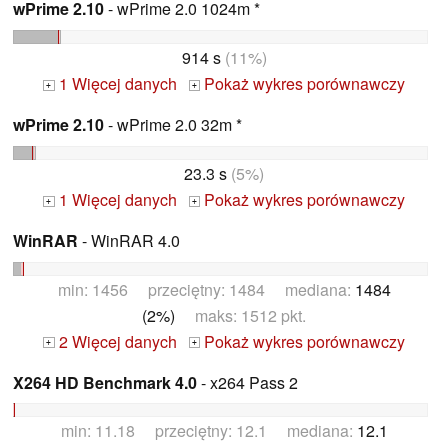
wPrime 2.10
- wPrime 2.0 1024m *
914 s
(11%)
1 Więcej danych
Pokaż wykres porównawczy
+
+
wPrime 2.10
- wPrime 2.0 32m *
23.3 s
(5%)
1 Więcej danych
Pokaż wykres porównawczy
+
+
WinRAR
- WinRAR 4.0
min: 1456 przeciętny: 1484 mediana:
1484
(2%)
maks: 1512 pkt.
2 Więcej danych
Pokaż wykres porównawczy
+
+
X264 HD Benchmark 4.0
- x264 Pass 2
min: 11.18 przeciętny: 12.1 mediana:
12.1