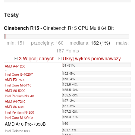
Testy
Cinebench R15
- Cinebench R15 CPU Multi 64 Bit
min: 151 przeciętny: 160 mediana:
162 (1%)
maks:
167 Points
3 Więcej danych
Ukryj wykres porównawczy
+
-
31 -81%
AMD A4-1200
...
152 -5%
Intel Core i3-4020Y
153 -4%
AMD FX-7500
153.6 -4%
Intel Core M-5Y10
155.5 -3%
AMD A6-5200
155.5 -3%
Intel Pentium N3540
157 -2%
AMD A4-7210
157 -2%
AMD A6-6310
157.2 -2%
Intel Pentium N4200
158.3 -1%
Intel Core M-5Y10c
AMD A10 Pro-7350B
160
161.1 1%
Intel Celeron 6305