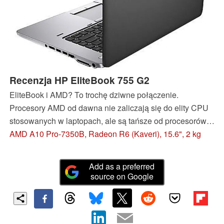
Recenzja HP EliteBook 755 G2
EliteBook i AMD? To trochę dziwne połączenie.
Procesory AMD od dawna nie zaliczają się do elity CPU
stosowanych w laptopach, ale są tańsze od procesorów
Intela. Czy wprowadzenie tych dość słabych jednostek do
AMD A10 Pro-7350B, Radeon R6 (Kaveri), 15.6", 2 kg
EliteBooków nie podkopie prestiżu tej marki? Zobaczymy.
Add as a preferred
source on Google