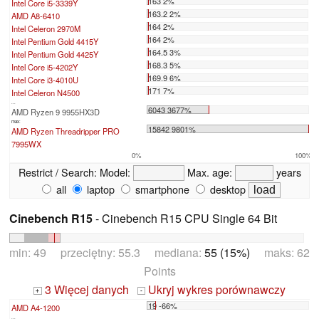
163 2%
Intel Core i5-3339Y
163.2 2%
AMD A8-6410
164 2%
Intel Celeron 2970M
164 2%
Intel Pentium Gold 4415Y
164.5 3%
Intel Pentium Gold 4425Y
168.3 5%
Intel Core i5-4202Y
169.9 6%
Intel Core i3-4010U
171 7%
Intel Celeron N4500
...
6043 3677%
AMD Ryzen 9 9955HX3D
max:
15842 9801%
AMD Ryzen Threadripper PRO
7995WX
0%
100%
Restrict / Search:
Model:
Max. age:
years
all
laptop
smartphone
desktop
Cinebench R15
- Cinebench R15 CPU Single 64 Bit
min: 49 przeciętny: 55.3 mediana:
55 (15%)
maks: 62
Points
3 Więcej danych
Ukryj wykres porównawczy
+
-
19 -66%
AMD A4-1200
...