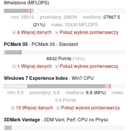
Whetstone (MFLOPS)
min: 26510 przeciętny: 28839 mediana:
27867.5
(21%)
maks: 32430 MFLOPS
6 Więcej danych
Pokaż wykres porównawczy
+
+
PCMark 05
- PCMark 05 - Standard
6832 Points
(14%)
1 Więcej danych
Pokaż wykres porównawczy
+
+
Windows 7 Experience Index
- Win7 CPU
min: 6.5 przeciętny: 6.8 mediana:
6.9 (88%)
maks:
6.9 Points
15 Więcej danych
Pokaż wykres porównawczy
+
+
3DMark Vantage
- 3DM Vant. Perf. CPU no Physx