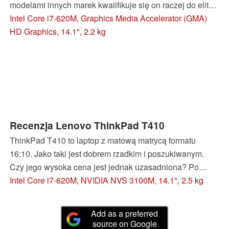
modelami innych marek kwalifikuje się on raczej do elity.
Szczególnie w przetestowanej konfiguracji, z szybkim,
Intel Core i7-620M, Graphics Media Accelerator (GMA)
dwurdzeniowym procesorem Core i7 oraz dyskiem SSD.
HD Graphics, 14.1", 2.2 kg
Recenzja Lenovo ThinkPad T410
ThinkPad T410 to laptop z matową matrycą formatu
16:10. Jako taki jest dobrem rzadkim i poszukiwanym.
Czy jego wysoka cena jest jednak uzasadniona? Po
zapoznaniu się z naszą recenzją odpowiedź na to pytanie
Intel Core i7-620M, NVIDIA NVS 3100M, 14.1", 2.5 kg
powinna być łatwiejsza.
Add as a preferred
source on Google