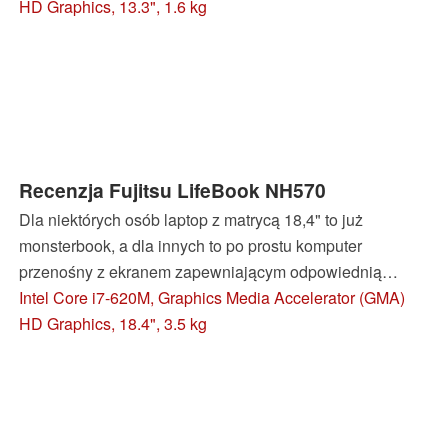
wydajnym procesorem do edycji zdjęć, z matową matrycą
HD Graphics, 13.3", 1.6 kg
i potężnym akumulatorem pozwalającym zabierać go w
częste wypady w głuszę, posiadający do tego
niebrudzącą się obudowę. Niestety, kiedy poznaliśmy też
jego wady, spotkał nas z jego strony srogi zawód.
Recenzja Fujitsu LifeBook NH570
Dla niektórych osób laptop z matrycą 18,4" to już
monsterbook, a dla innych to po prostu komputer
przenośny z ekranem zapewniającym odpowiednią
wygodę użytkowania. Jeżeli Fujitsu NH570 jest
Intel Core i7-620M, Graphics Media Accelerator (GMA)
potworem, to łagodnym, pozbawionym ikry.
HD Graphics, 18.4", 3.5 kg
Przetestowany przez nas egzemplarz demonstracyjny był
bowiem pozbawiony niezależnej karty graficznej. Model
dostępny w sklepach posiada układ Nvidia GeForce GT
330M.