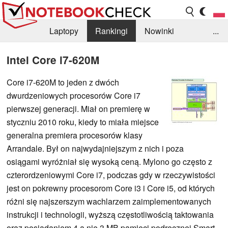
Laptopy
Rankingi
Nowinki
...
Biblioteka
Info
Szukajka recenzji
Intel Core i7-620M
Core i7-620M to jeden z dwóch
dwurdzeniowych procesorów Core i7
pierwszej generacji. Miał on premierę w
styczniu 2010 roku, kiedy to miała miejsce
generalna premiera procesorów klasy
Arrandale. Był on najwydajniejszym z nich i poza
osiągami wyróżniał się wysoką ceną. Mylono go często z
czterordzeniowymi Core i7, podczas gdy w rzeczywistości
jest on pokrewny procesorom Core i3 i Core i5, od których
różni się najszerszym wachlarzem zaimplementowanych
instrukcji i technologii, wyższą częstotliwością taktowania
oraz posiadaniem 4 a nie 3 MB pamięci podręcznej Smart