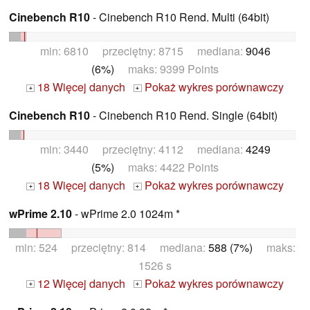
Cinebench R10
- Cinebench R10 Rend. Multi (64bit)
min: 6810 przeciętny: 8715 mediana:
9046
(6%)
maks: 9399 Points
18 Więcej danych
Pokaż wykres porównawczy
+
+
Cinebench R10
- Cinebench R10 Rend. Single (64bit)
min: 3440 przeciętny: 4112 mediana:
4249
(5%)
maks: 4422 Points
18 Więcej danych
Pokaż wykres porównawczy
+
+
wPrime 2.10
- wPrime 2.0 1024m *
min: 524 przeciętny: 814 mediana:
588 (7%)
maks:
1526 s
12 Więcej danych
Pokaż wykres porównawczy
+
+