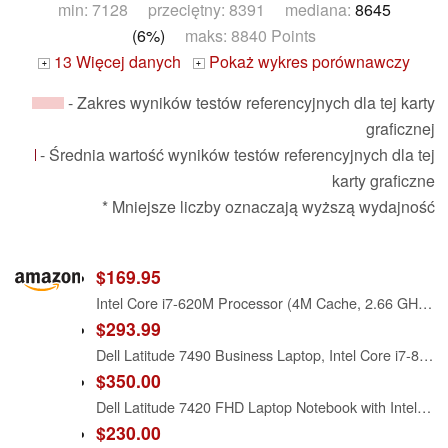
min: 7128 przeciętny: 8391 mediana:
8645
(6%)
maks: 8840 Points
13 Więcej danych
Pokaż wykres porównawczy
+
+
- Zakres wyników testów referencyjnych dla tej karty
graficznej
- Średnia wartość wyników testów referencyjnych dla tej
karty graficzne
* Mniejsze liczby oznaczają wyższą wydajność
$169.95
Intel Core i7-620M Processor (4M Cache, 2.66 GHz) CPU
$293.99
Dell Latitude 7490 Business Laptop, Intel Core i7-8650U, 16GB DDR4 RAM, 512GB SSD, 14" HD (1366x768), CAM, HDMI, Windows 11 Pro (Renewed)
$350.00
Dell Latitude 7420 FHD Laptop Notebook with Intel Core i7 11th Gen Processor (16GB Ram, 512GB SSD, WiFi, Bluetooth) Windows 11 Pro - Carbon Fiber (Renewed)
$230.00