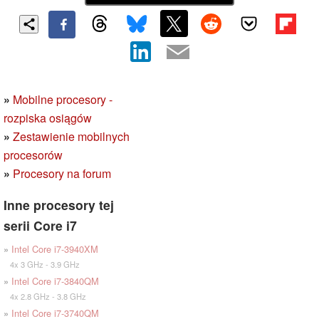
»
Mobilne procesory -
rozpiska osiągów
»
Zestawienie mobilnych
procesorów
»
Procesory na forum
Inne procesory tej
serii Core i7
»
Intel Core i7-3940XM
4x 3 GHz - 3.9 GHz
»
Intel Core i7-3840QM
4x 2.8 GHz - 3.8 GHz
»
Intel Core i7-3740QM