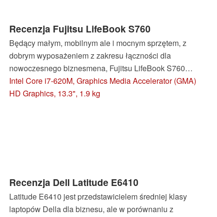
Recenzja Fujitsu LifeBook S760
Będący małym, mobilnym ale i mocnym sprzętem, z
dobrym wyposażeniem z zakresu łączności dla
nowoczesnego biznesmena, Fujitsu LifeBook S760
próbuje połączyć wysoką wydajność z przyzwoitym
Intel Core i7-620M, Graphics Media Accelerator (GMA)
czasem pracy na akumulatorze. Zobaczmy, ile wart jest
HD Graphics, 13.3", 1.9 kg
niepozorny komputer z matową matrycą i najszybszym
aktualnie dwurdzeniowym procesorem Intela
przeznaczonym do laptopów.
Recenzja Dell Latitude E6410
Latitude E6410 jest przedstawicielem średniej klasy
laptopów Della dla biznesu, ale w porównaniu z