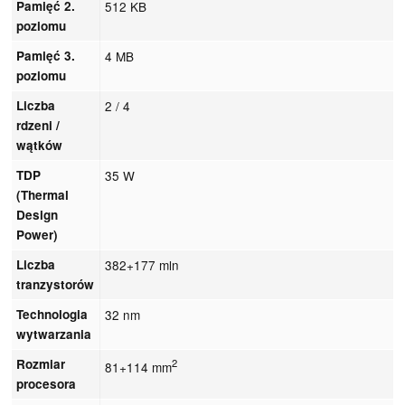
Pamięć 2.
512 KB
poziomu
Pamięć 3.
4 MB
poziomu
Liczba
2 / 4
rdzeni /
wątków
TDP
35 W
(Thermal
Design
Power)
Liczba
382+177 mln
tranzystorów
Technologia
32 nm
wytwarzania
Rozmiar
2
81+114 mm
procesora