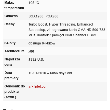
Maks.
105 °C
temperatura
Gniazdo
BGA1288, PGA988
Cechy
Turbo Boost, Hyper Threading, Enhanced
Speedstep, zintegrowana karta GMA HD 500-733
MHz, kontroler pamięci Dual Channel DDR3
64-bity
obsługa 64-bitów
Architecture
x86
Najniższa
$332 U.S.
cena
Data
10/01/2010
= 6056 days old
premiery
Odnośnik do
ark.intel.com
produktu
(zewn.)