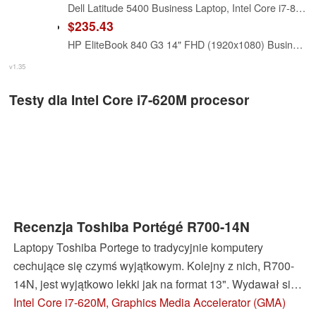
Dell Latitude 5400 Business Laptop, Intel Core i7-8665 (up to 4.8GHz), 8GB RAM, 256 GB SSD, 14in FHD(1920×1080) Notebook, Windows 11 Pro (Renewed)
$235.43
HP EliteBook 840 G3 14" FHD (1920x1080) Business Laptop Computer, Intel Core i7-6600 Up to 3.40GHz Notebook PC, 16GB RAM, 256GB SSD, Type-C, Windows 11 Pro (Renewed)
v1.35
Testy dla Intel Core i7-620M procesor
Recenzja Toshiba Portégé R700-14N
Laptopy Toshiba Portege to tradycyjnie komputery
cechujące się czymś wyjątkowym. Kolejny z nich, R700-
14N, jest wyjątkowo lekki jak na format 13". Wydawał się
on bliski ideałowi laptopa dla naszej redakcji. Poręczny, z
Intel Core i7-620M, Graphics Media Accelerator (GMA)