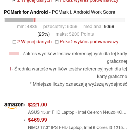
+
+
PCMark for Android
- PCMark f. Android Work Score
min: 4885 przeciętny: 5059 mediana:
5059
(25%)
maks: 5233 Points
2 Więcej danych
Pokaż wykres porównawczy
+
+
- Zakres wyników testów referencyjnych dla tej karty
graficznej
- Średnia wartość wyników testów referencyjnych dla tej
karty graficzne
* Mniejsze liczby oznaczają wyższą wydajność
$221.00
ASUS 15.6” FHD Laptop - Intel Celeron N4020-4GB Memory - 128GB Storage - Windows 11 Home in S Mode - Star Black - L510MA-TH04
$469.99
NIMO 17.3" IPS FHD Laptop, Intel 6 Cores i3-1215U (Up to 4.4GHz, Beat Ryzen 5 7520U) 16GB RAM 1TB SSD Computer with 65W Type C Backlit KB Fingerprint Wi-Fi 6, for School and Business