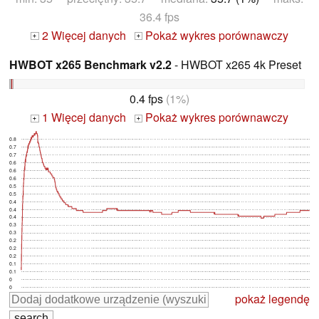
36.4 fps
2 Więcej danych
Pokaż wykres porównawczy
+
+
HWBOT x265 Benchmark v2.2
- HWBOT x265 4k Preset
0.4 fps
(1%)
1 Więcej danych
Pokaż wykres porównawczy
+
+
0.8
0.7
0.7
0.6
0.6
0.6
0.5
0.5
0.4
0.4
0.4
0.3
0.3
0.2
0.2
0.2
0.1
0.1
0
0
pokaż legendę