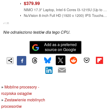
$379.99
NIMO 17.3" Laptop, Intel 6 Cores I3-1215U (Up to 4.4GHz, Beat R5 7520U), 8GB RAM 256GB SSD, 65W Fast PD 180° Viewing Wi-Fi 6 Backlit Keyboard Computer for Business Work Creator Student Study and Home
NuVision 8-inch Full HD (1920 x 1200) IPS Touchscreen Tablet PC, Intel Atom x5-Z8300 Quad-Core Processor, 2GB RAM, 32GB SSD eMMC, Webcam, WIFI, Windows 10, Silver
v1.35
Nie odnaleziono testów dla tego CPU.
Add as a preferred
source on Google
»
Mobilne procesory -
rozpiska osiągów
»
Zestawienie mobilnych
procesorów