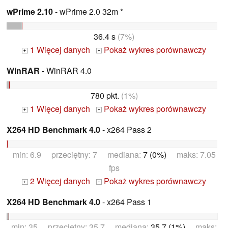
wPrime 2.10
- wPrime 2.0 32m *
36.4 s
(7%)
1 Więcej danych
Pokaż wykres porównawczy
+
+
WinRAR
- WinRAR 4.0
780 pkt.
(1%)
1 Więcej danych
Pokaż wykres porównawczy
+
+
X264 HD Benchmark 4.0
- x264 Pass 2
min: 6.9 przeciętny: 7 mediana:
7 (0%)
maks: 7.05
fps
2 Więcej danych
Pokaż wykres porównawczy
+
+
X264 HD Benchmark 4.0
- x264 Pass 1
min: 35 przeciętny: 35.7 mediana:
35.7 (1%)
maks: