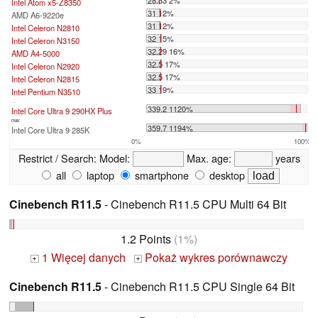
28.33 2%
Intel Atom x5-Z8350
31 12%
AMD A6-9220e
31 12%
Intel Celeron N2810
32 15%
Intel Celeron N3150
32.29 16%
AMD A4-5000
32.5 17%
Intel Celeron N2920
32.5 17%
Intel Celeron N2815
33 19%
Intel Pentium N3510
...
339.2 1120%
Intel Core Ultra 9 290HX Plus
max:
359.7 1194%
Intel Core Ultra 9 285K
0%
100%
Restrict / Search:
Model:
Max. age:
years
all
laptop
smartphone
desktop
Cinebench R11.5
- Cinebench R11.5 CPU Multi 64 Bit
1.2 Points
(1%)
1 Więcej danych
Pokaż wykres porównawczy
+
+
Cinebench R11.5
- Cinebench R11.5 CPU Single 64 Bit