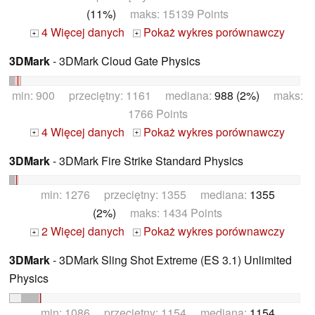
(11%)
maks: 15139 Points
4 Więcej danych
Pokaż wykres porównawczy
+
+
3DMark
- 3DMark Cloud Gate Physics
min: 900 przeciętny: 1161 mediana:
988 (2%)
maks:
1766 Points
4 Więcej danych
Pokaż wykres porównawczy
+
+
3DMark
- 3DMark Fire Strike Standard Physics
min: 1276 przeciętny: 1355 mediana:
1355
(2%)
maks: 1434 Points
2 Więcej danych
Pokaż wykres porównawczy
+
+
3DMark
- 3DMark Sling Shot Extreme (ES 3.1) Unlimited
Physics
min: 1086 przeciętny: 1154 mediana:
1154