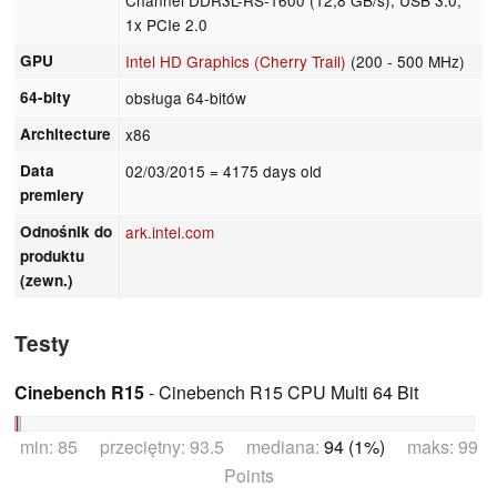
1x PCIe 2.0
GPU
Intel HD Graphics (Cherry Trail)
(200 - 500 MHz)
64-bity
obsługa 64-bitów
Architecture
x86
Data
02/03/2015
= 4175 days old
premiery
Odnośnik do
ark.intel.com
produktu
(zewn.)
Testy
Cinebench R15
- Cinebench R15 CPU Multi 64 Bit
min: 85 przeciętny: 93.5 mediana:
94 (1%)
maks: 99
Points