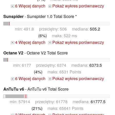
6 Więcej danych
Pokaż wykres porównawczy
+
+
Sunspider
- Sunspider 1.0 Total Score *
min: 491.8 przeciętny: 506 mediana:
505.2
(6%)
maks: 522 ms
4 Więcej danych
Pokaż wykres porównawczy
+
+
Octane V2
- Octane V2 Total Score
min: 6177 przeciętny: 6374 mediana:
6373.5
(4%)
maks: 6531 Points
6 Więcej danych
Pokaż wykres porównawczy
+
+
AnTuTu v6
- AnTuTu v6 Total Score
min: 57914 przeciętny: 61778 mediana:
61777.5
(21%)
maks: 65641 Points
2 Więcej danych
Pokaż wykres porównawczy