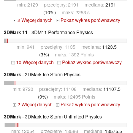
min: 2129 przeciętny: 2191 mediana:
2191
(10%)
maks: 2253 s
2 Więcej danych
Pokaż wykres porównawczy
+
+
3DMark 11
- 3DM11 Performance Physics
min: 941 przeciętny: 1135 mediana:
1123.5
(3%)
maks: 1392 Points
10 Więcej danych
Pokaż wykres porównawczy
+
+
3DMark
- 3DMark Ice Storm Physics
min: 9720 przeciętny: 11108 mediana:
11107.5
(9%)
maks: 12495 Points
2 Więcej danych
Pokaż wykres porównawczy
+
+
3DMark
- 3DMark Ice Storm Unlimited Physics
min: 12054 przeciętny: 13586 mediana:
13575.5