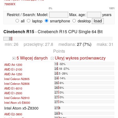
7995WX
0%
100%
Restrict / Search:
Model:
Max. age:
years
all
laptop
smartphone
desktop
Cinebench R15
- Cinebench R15 CPU Single 64 Bit
min: 26 przeciętny: 27.8 mediana:
27 (7%)
maks: 31
Points
5 Więcej danych
Ukryj wykres porównawczy
+
-
19 -32%
AMD A4-1200
20.18 -27%
AMD E1-2100
20.5 -26%
AMD A4-1250
24 -14%
Intel Celeron N2805
26 -6%
Intel Celeron N2806
26 -6%
AMD E1-6010
27 -3%
AMD E1-2500
27 -3%
Intel Celeron N2910
27 -3%
Intel Atom x5-E8000
Intel Atom x5-Z8300
27.8
28 1%
AMD E2-3800