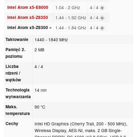
Intel Atom x5-E8000
1.04 - 2 GHz
4 / 4
Intel Atom x5-Z8350
1.44 - 1.92 GHz
4 / 4
Intel Atom x5-Z8300 «
1.44 - 1.84 GHz
4 / 4
Taktowanie
1440 - 1840 MHz
Pamięć 2.
2 MB
poziomu
Liczba
4 / 4
rdzeni /
wątków
Technologia
14 nm
wytwarzania
Maks.
90 °C
temperatura
Cechy
Intel HD Graphics (Cherry Trail, 200 - 500 MHz),
Wireless Display, AES-NI, maks. 2 GB Single-
Channel DDR3L-RS-1600 (12,8 GB/s), USB 3.0,