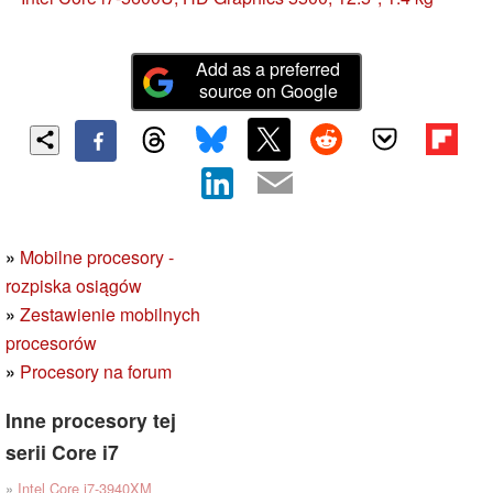
procesor Intel Haswell na Broadwell i tak powstał
ThinkPad X250.
Add as a preferred
source on Google
»
Mobilne procesory -
rozpiska osiągów
»
Zestawienie mobilnych
procesorów
»
Procesory na forum
Inne procesory tej
serii Core i7
»
Intel Core i7-3940XM