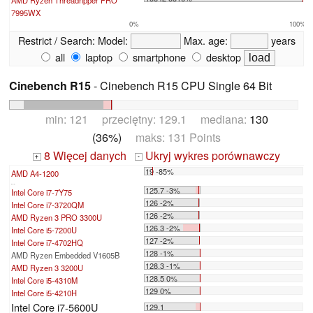
7995WX
0%
100%
Restrict / Search:
Model:
Max. age:
years
all
laptop
smartphone
desktop
Cinebench R15
- Cinebench R15 CPU Single 64 Bit
min: 121 przeciętny: 129.1 mediana:
130
(36%)
maks: 131 Points
8 Więcej danych
Ukryj wykres porównawczy
+
-
19 -85%
AMD A4-1200
...
125.7 -3%
Intel Core i7-7Y75
126 -2%
Intel Core i7-3720QM
126 -2%
AMD Ryzen 3 PRO 3300U
126.3 -2%
Intel Core i5-7200U
127 -2%
Intel Core i7-4702HQ
128 -1%
AMD Ryzen Embedded V1605B
128.3 -1%
AMD Ryzen 3 3200U
128.5 0%
Intel Core i5-4310M
129 0%
Intel Core i5-4210H
Intel Core i7-5600U
129.1