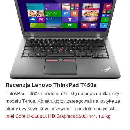
Recenzja Lenovo ThinkPad T450s
ThinkPad T450s niewiele różni się od poprzednika, czyli
modelu T440s. Konstruktorzy zareagowali na krytykę ze
strony użytkowników i przywrócili oddzielne przyciski
manipulatora punktowego. Płytka dotykowa ma jednak
Intel Core i7-5600U, HD Graphics 5500, 14", 1.6 kg
nadal własne zintegrowane przyciski. Czy jest więcej