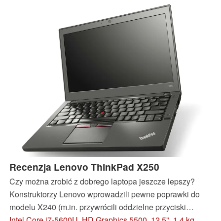
zmian na lepsze?
Recenzja Lenovo ThinkPad X250
Czy można zrobić z dobrego laptopa jeszcze lepszy?
Konstruktorzy Lenovo wprowadzili pewne poprawki do
modelu X240 (m.in. przywrócili oddzielne przyciski
manipulatora punktowego), zmienili niskonapięciowy
Intel Core i7-5600U, HD Graphics 5500, 12.5", 1.4 kg