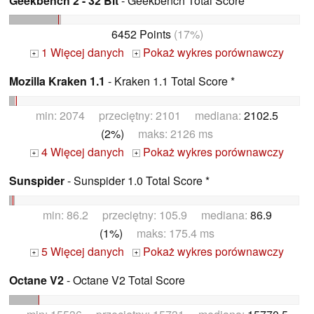
Geekbench 2 - 32 Bit
- Geekbench Total Score
6452 Points
(17%)
1 Więcej danych
Pokaż wykres porównawczy
+
+
Mozilla Kraken 1.1
- Kraken 1.1 Total Score *
min: 2074 przeciętny: 2101 mediana:
2102.5
(2%)
maks: 2126 ms
4 Więcej danych
Pokaż wykres porównawczy
+
+
Sunspider
- Sunspider 1.0 Total Score *
min: 86.2 przeciętny: 105.9 mediana:
86.9
(1%)
maks: 175.4 ms
5 Więcej danych
Pokaż wykres porównawczy
+
+
Octane V2
- Octane V2 Total Score