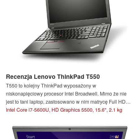
Recenzja Lenovo ThinkPad T550
T550 to kolejny ThinkPad wyposażony w
niskonapięciowy procesor Intel Broadwell. Mimo że nie
jest to tani laptop, zastosowano w nim matrycę Full HD
typu TN (a nie IPS). Ze względy na niskie TDP (15 W)
Intel Core i7-5600U, HD Graphics 5500, 15.6", 2.1 kg
jego procesor Core i7 nie odznacza się szczególnie dużą
wydajnością.