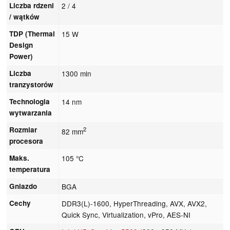
Liczba rdzeni
2 / 4
/ wątków
TDP (Thermal
15 W
Design
Power)
Liczba
1300 mln
tranzystorów
Technologia
14 nm
wytwarzania
Rozmiar
2
82 mm
procesora
Maks.
105 °C
temperatura
Gniazdo
BGA
Cechy
DDR3(L)-1600, HyperThreading, AVX, AVX2,
Quick Sync, Virtualization, vPro, AES-NI