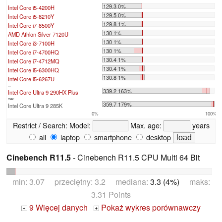
129.3 0%
Intel Core i5-4200H
129.5 0%
Intel Core i5-8210Y
129.8 1%
Intel Core i7-8500Y
130 1%
AMD Athlon Silver 7120U
130 1%
Intel Core i3-7100H
130 1%
Intel Core i7-4700HQ
130.4 1%
Intel Core i7-4712MQ
130.4 1%
Intel Core i5-6300HQ
130.8 1%
Intel Core i5-6267U
...
339.2 163%
Intel Core Ultra 9 290HX Plus
max:
359.7 179%
Intel Core Ultra 9 285K
0%
100%
Restrict / Search:
Model:
Max. age:
years
all
laptop
smartphone
desktop
Cinebench R11.5
- Cinebench R11.5 CPU Multi 64 Bit
min: 3.07 przeciętny: 3.2 mediana:
3.3 (4%)
maks:
3.31 Points
9 Więcej danych
Pokaż wykres porównawczy
+
+