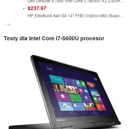
Dell Latitude E7450 Intel Core i7-5600U X2 2.6GHz 16GB 512GB SSD 14 inches, Black (Renewed)
$237.97
HP EliteBook 840 G3 14" FHD (1920x1080) Business Laptop Computer, Intel Core i7-6600 Up to 3.40GHz Notebook PC, 16GB RAM, 256GB SSD, Type-C, Windows 11 Pro (Renewed)
v1.35
Testy dla Intel Core i7-5600U procesor