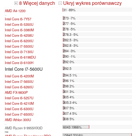
8 Więcej danych
Ukryj wykres porównawczy
+
-
31 -89%
AMD A4-1200
...
273 -7%
Intel Core i5-7Y57
277 -5%
Intel Core i5-5350U
278 -5%
Intel Core i5-3380M
278.3 -5%
Intel Core i5-4258U
282.5 -3%
Intel Core i5-6200U
282.8 -3%
Intel Core i7-5500U
284 -3%
Intel Core i3-7130U
290 -1%
Intel Core i5-6198DU
292 0%
Intel Core i3-6100H
Intel Core i7-5600U
292.5
294.5 1%
Intel Core i5-4200M
296 1%
Intel Core i7-5650U
298 2%
Intel Core i5-6260U
301 3%
AMD FX-9830P
305 4%
Intel Core i5-5257U
305.3 4%
Intel Core i5-4210M
307 5%
Intel Core i5-6300U
307.4 5%
Intel Core i7-6500U
308 5%
AMD Athlon 300U
...
6043 1966%
AMD Ryzen 9 9955HX3D
max:
15842 5316%
AMD Ryzen Threadripper PRO