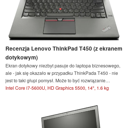
Recenzja Lenovo ThinkPad T450 (z ekranem
dotykowym)
Ekran dotykowy niezbyt pasuje do laptopa biznesowego,
ale - jak się okazało w przypadku ThinkPada T450 - nie
jest to taki głupi pomysł. Może to być rozwiązanie
użyteczne, pod warunkiem że da się np. odchylić ekran o
Intel Core i7-5600U, HD Graphics 5500, 14", 1.6 kg
180 stopni (a to jest możliwe w omawianym laptopie).