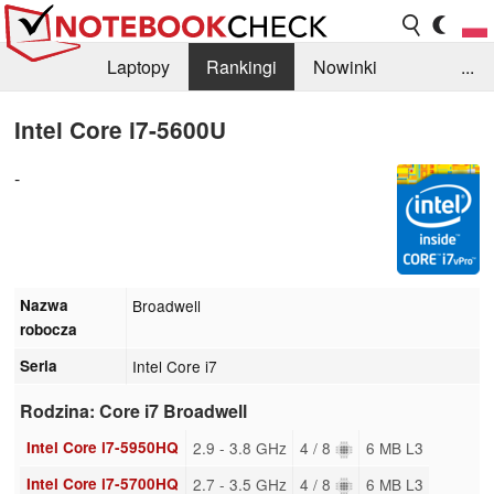
Laptopy
Rankingi
Nowinki
...
Biblioteka
Info
Szukajka recenzji
Intel Core i7-5600U
-
Nazwa
Broadwell
robocza
Seria
Intel Core i7
Rodzina: Core i7 Broadwell
Intel Core i7-5950HQ
2.9 - 3.8 GHz
4 / 8
6 MB L3
Intel Core i7-5700HQ
2.7 - 3.5 GHz
4 / 8
6 MB L3