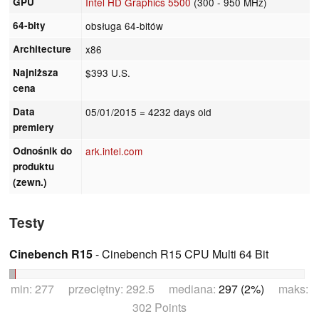
GPU
Intel HD Graphics 5500
(300 - 950 MHz)
64-bity
obsługa 64-bitów
Architecture
x86
Najniższa
$393 U.S.
cena
Data
05/01/2015
= 4232 days old
premiery
Odnośnik do
ark.intel.com
produktu
(zewn.)
Testy
Cinebench R15
- Cinebench R15 CPU Multi 64 Bit
min: 277 przeciętny: 292.5 mediana:
297 (2%)
maks:
302 Points