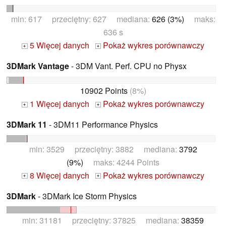
min: 617 przeciętny: 627 mediana:
626 (3%)
maks:
636 s
5 Więcej danych
Pokaż wykres porównawczy
+
+
3DMark Vantage
- 3DM Vant. Perf. CPU no Physx
10902 Points
(8%)
1 Więcej danych
Pokaż wykres porównawczy
+
+
3DMark 11
- 3DM11 Performance Physics
min: 3529 przeciętny: 3882 mediana:
3792
(9%)
maks: 4244 Points
8 Więcej danych
Pokaż wykres porównawczy
+
+
3DMark
- 3DMark Ice Storm Physics
min: 31181 przeciętny: 37825 mediana:
38359