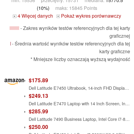
min: 15536 przeciętny: 15731 mediana:
15770.5
(10%)
maks: 15845 Points
4 Więcej danych
Pokaż wykres porównawczy
+
+
- Zakres wyników testów referencyjnych dla tej karty
graficznej
- Średnia wartość wyników testów referencyjnych dla tej
karty graficzne
* Mniejsze liczby oznaczają wyższą wydajność
$175.89
Dell Latitude E7450 Ultrabook, 14-inch FHD Display, Intel Core i7-5600U, 8GB RAM, 256GB SSD, Windows 11 Pro, Business Laptop with HDMI, Camera, WiFi (Renewed)
$249.13
Dell Latitude E7470 Laptop with 14 Inch Screen, Intel Core i7-6600U, 16 GB RAM, 256 GB SSD, Camera, Windows 11 Pro (Renewed)
$285.99
Dell Latitude 7490 Business Laptop, Intel Core i7-8650U, 16GB DDR4 RAM, 512GB SSD, 14" HD (1366x768), CAM, HDMI, Windows 11 Pro (Renewed)
$250.00