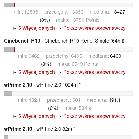
min: 12836 przeciętny: 13363 mediana:
13427
(8%)
maks: 13756 Points
5 Więcej danych
Pokaż wykres porównawczy
+
+
Cinebench R10
- Cinebench R10 Rend. Single (64bit)
min: 6462 przeciętny: 6495 mediana:
6490
(8%)
maks: 6543 Points
5 Więcej danych
Pokaż wykres porównawczy
+
+
wPrime 2.10
- wPrime 2.0 1024m *
min: 482.1 przeciętny: 504 mediana:
491.1
(6%)
maks: 534 s
5 Więcej danych
Pokaż wykres porównawczy
+
+
wPrime 2.10
- wPrime 2.0 32m *