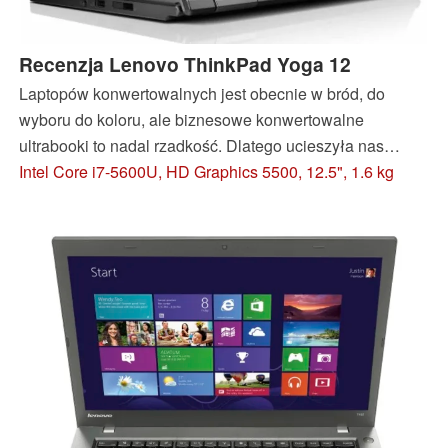
Recenzja Lenovo ThinkPad Yoga 12
Laptopów konwertowalnych jest obecnie w bród, do
wyboru do koloru, ale biznesowe konwertowalne
ultrabooki to nadal rzadkość. Dlatego ucieszyła nas
możliwość przetestowania jednego z nich, ThinkPada
Intel Core i7-5600U, HD Graphics 5500, 12.5", 1.6 kg
Yoga 12. Model ten posiada 12,5-calowy, dotykowy ekran
Full HD (mniej błyszczący od innych ekranów tego typu) i
niskonapięciowy procesor Intel Broadwell.