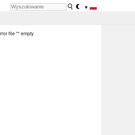
▼
rror file "" empty