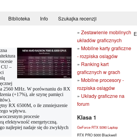
Biblioteka
Info
Szukajka recenzji
»
Zestawienie mobilnych
E
układów graficznych
»
Mobilne karty graficzne
czna
- rozpiska osiągów
itektura
ocesie
»
Ranking kart
6 CU –
graficznych w grach
ci
alą
»
Mobilne procesory -
ęcznej
rozpiska osiągów
ona na 2560 MHz. W porównaniu do RX
zenia (+17%), ale szynę pamięci
»
Układy graficzne na
itów).
forum
ętny RX 6500M, o ile zmniejszenie
użego wpływu.
Klasa 1
woczesnym procesie
rą efektywność energetyczną.
GeForce RTX 5090 Laptop
 najlepiej nadaje się do zwykłych
RTX PRO 5000 Blackwell