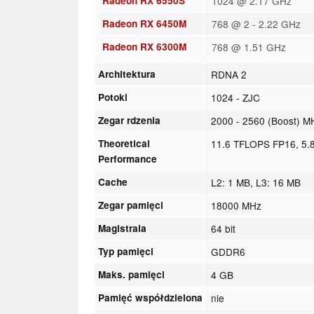
Radeon RX 6550S
1024 @ 2.17 GHz
Radeon RX 6450M
768 @ 2 - 2.22 GHz
Radeon RX 6300M
768 @ 1.51 GHz
Architektura
RDNA 2
Potoki
1024 - ZJC
Zegar rdzenia
2000 - 2560 (Boost) M
Theoretical
11.6 TFLOPS FP16, 5
Performance
Cache
L2: 1 MB, L3: 16 MB
Zegar pamięci
18000 MHz
Magistrala
64 bit
Typ pamięci
GDDR6
Maks. pamięci
4 GB
Pamięć współdzielona
nie