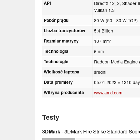
API
DirectX 12_2, Shader 
Vulkan 1.3
Pobór prądu
80 W (50 - 80 W TGP)
Liczba tranzystorów
5.4 Billion
Rozmiar matrycy
107 mm²
Technologia
6 nm
Technologie
Radeon Media Engine (
Wielkość laptopa
średni
Data premiery
05.01.2023
= 1310 day
Witryna producenta
www.amd.com
Testy
3DMark
- 3DMark Fire Strike Standard Scor