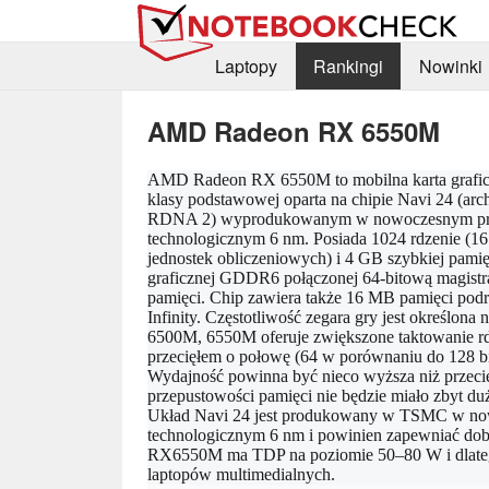
Laptopy
Rankingi
Nowinki
AMD Radeon RX 6550M
AMD Radeon RX 6550M to mobilna karta grafi
klasy podstawowej oparta na chipie Navi 24 (arch
RDNA 2) wyprodukowanym w nowoczesnym pr
technologicznym 6 nm. Posiada 1024 rdzenie (1
jednostek obliczeniowych) i 4 GB szybkiej pamię
graficznej GDDR6 połączonej 64-bitową magistr
pamięci. Chip zawiera także 16 MB pamięci podr
Infinity. Częstotliwość zegara gry jest określ
6500M, 6550M oferuje zwiększone taktowanie rd
przecięłem o połowę (64 w porównaniu do 128 b
Wydajność powinna być nieco wyższa niż przeci
przepustowości pamięci nie będzie miało zbyt d
Układ Navi 24 jest produkowany w TSMC w no
technologicznym 6 nm i powinien zapewniać dob
RX6550M ma TDP na poziomie 50–80 W i dlatego
laptopów multimedialnych.