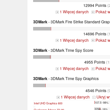
12994 Points
(
1 Więcej danych
Pokaż w
+
+
3DMark
- 3DMark Fire Strike Standard Grap
14696 Points
(
1 Więcej danych
Pokaż w
+
+
3DMark
- 3DMark Time Spy Score
4955 Points
(1
1 Więcej danych
Pokaż w
+
+
3DMark
- 3DMark Time Spy Graphics
4546 Points
(
1 Więcej danych
Ukryj w
+
-
107.5 -98%
Intel UHD Graphics 600
...
3799 -16%
Qualcomm Adreno X2-90