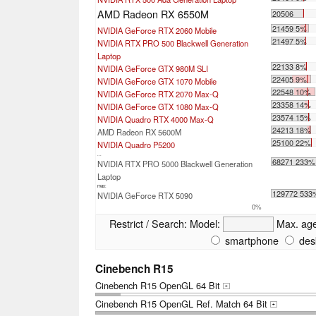
AMD Radeon RX 6550M
20506
21459 5%
NVIDIA GeForce RTX 2060 Mobile
21497 5%
NVIDIA RTX PRO 500 Blackwell Generation
Laptop
22133 8%
NVIDIA GeForce GTX 980M SLI
22405 9%
NVIDIA GeForce GTX 1070 Mobile
22548 10%
NVIDIA GeForce RTX 2070 Max-Q
23358 14%
NVIDIA GeForce GTX 1080 Max-Q
23574 15%
NVIDIA Quadro RTX 4000 Max-Q
24213 18%
AMD Radeon RX 5600M
25100 22%
NVIDIA Quadro P5200
...
68271 233%
NVIDIA RTX PRO 5000 Blackwell Generation
Laptop
max:
129772 533
NVIDIA GeForce RTX 5090
0%
Restrict / Search:
Model:
Max. ag
smartphone
des
Cinebench R15
Cinebench R15 OpenGL 64 Bit
+
Cinebench R15 OpenGL Ref. Match 64 Bit
+