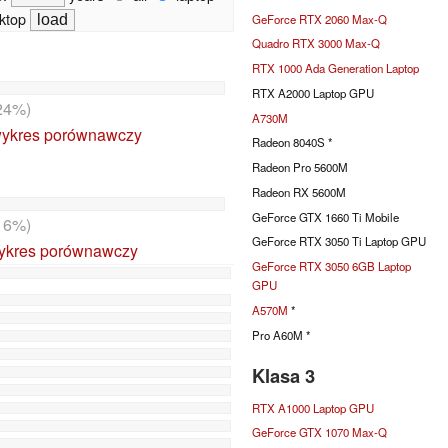
ktop
GeForce RTX 2060 Max-Q
Quadro RTX 3000 Max-Q
RTX 1000 Ada Generation Laptop
RTX A2000 Laptop GPU
24%)
A730M
ykres porównawczy
Radeon 8040S *
Radeon Pro 5600M
Radeon RX 5600M
GeForce GTX 1660 Ti Mobile
16%)
GeForce RTX 3050 Ti Laptop GPU
ykres porównawczy
GeForce RTX 3050 6GB Laptop
GPU
A570M
*
Pro A60M *
Klasa 3
RTX A1000 Laptop GPU
GeForce GTX 1070 Max-Q