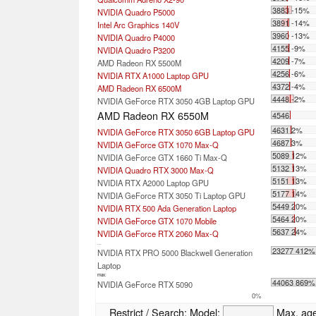
3883 -15%
NVIDIA Quadro P5000
3891 -14%
Intel Arc Graphics 140V
3960 -13%
NVIDIA Quadro P4000
4155 -9%
NVIDIA Quadro P3200
4209 -7%
AMD Radeon RX 5500M
4256 -6%
NVIDIA RTX A1000 Laptop GPU
4372 -4%
AMD Radeon RX 6500M
4448 -2%
NVIDIA GeForce RTX 3050 4GB Laptop GPU
AMD Radeon RX 6550M
4546
4631 2%
NVIDIA GeForce RTX 3050 6GB Laptop GPU
4687 3%
NVIDIA GeForce GTX 1070 Max-Q
5089 12%
NVIDIA GeForce GTX 1660 Ti Max-Q
5132 13%
NVIDIA Quadro RTX 3000 Max-Q
5151 13%
NVIDIA RTX A2000 Laptop GPU
5177 14%
NVIDIA GeForce RTX 3050 Ti Laptop GPU
5449 20%
NVIDIA RTX 500 Ada Generation Laptop
5464 20%
NVIDIA GeForce GTX 1070 Mobile
5637 24%
NVIDIA GeForce RTX 2060 Max-Q
...
23277 412%
NVIDIA RTX PRO 5000 Blackwell Generation
Laptop
max:
44063 869%
NVIDIA GeForce RTX 5090
0%
Restrict / Search:
Model:
Max. ag