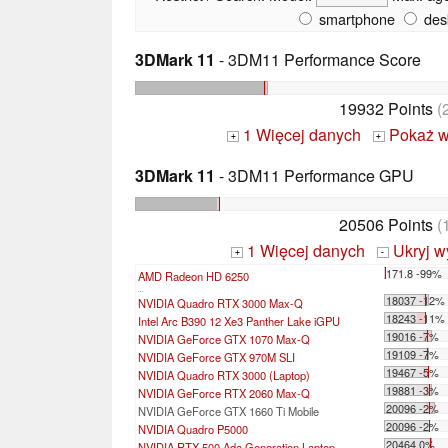
smartphone
des
3DMark 11
- 3DM11 Performance Score
19932 Points
(
1 Więcej danych
Pokaż w
+
+
3DMark 11
- 3DM11 Performance GPU
20506 Points
(
1 Więcej danych
Ukryj w
+
-
171.8 -99%
AMD Radeon HD 6250
...
18037 -12%
NVIDIA Quadro RTX 3000 Max-Q
18243 -11%
Intel Arc B390 12 Xe3 Panther Lake iGPU
19016 -7%
NVIDIA GeForce GTX 1070 Max-Q
19109 -7%
NVIDIA GeForce GTX 970M SLI
19467 -5%
NVIDIA Quadro RTX 3000 (Laptop)
19881 -3%
NVIDIA GeForce RTX 2060 Max-Q
20096 -2%
NVIDIA GeForce GTX 1660 Ti Mobile
20096 -2%
NVIDIA Quadro P5000
20464 0%
NVIDIA RTX 500 Ada Generation Laptop