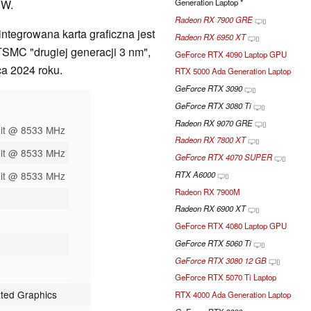
 W.
Generation Laptop *
Radeon RX 7900 GRE
ntegrowana karta graficzna jest
Radeon RX 6950 XT
SMC "drugiej generacji 3 nm",
GeForce RTX 4090 Laptop GPU
ca 2024 roku.
RTX 5000 Ada Generation Laptop
GeForce RTX 3090
GeForce RTX 3080 Ti
Radeon RX 9070 GRE
bit @ 8533 MHz
Radeon RX 7800 XT
bit @ 8533 MHz
GeForce RTX 4070 SUPER
RTX A6000
bit @ 8533 MHz
Radeon RX 7900M
Radeon RX 6900 XT
GeForce RTX 4080 Laptop GPU
GeForce RTX 5060 Ti
GeForce RTX 3080 12 GB
GeForce RTX 5070 Ti Laptop
ated Graphics
RTX 4000 Ada Generation Laptop