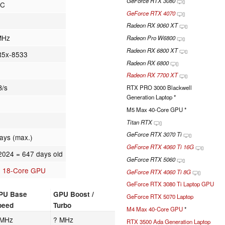
GeForce RTX 3080
JC
GeForce RTX 4070
Radeon RX 9060 XT
MHz
Radeon Pro W6800
Radeon RX 6800 XT
5x-8533
Radeon RX 6800
Radeon RX 7700 XT
B/s
RTX PRO 3000 Blackwell
Generation Laptop *
M5 Max 40-Core GPU *
Titan RTX
GeForce RTX 3070 Ti
lays (max.)
GeForce RTX 4060 Ti 16G
.2024
= 647 days old
GeForce RTX 5060
o 18-Core GPU
GeForce RTX 4060 Ti 8G
GeForce RTX 3080 Ti Laptop GPU
PU Base
GPU Boost /
GeForce RTX 5070 Laptop
peed
Turbo
M4 Max 40-Core GPU
*
 MHz
? MHz
RTX 3500 Ada Generation Laptop