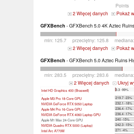
Points
2 Więcej danych
Pokaż w
+
+
GFXBench
- GFXBench 5.0 4K Aztec Ruins 
min: 125.7 przeciętny: 125.8 mediana
2 Więcej danych
Pokaż w
+
+
GFXBench
- GFXBench 5.0 Aztec Ruins Hig
min: 283.5 przeciętny: 283.6 mediana
2 Więcej danych
Ukryj w
+
-
3.3 -99%
Intel HD Graphics 400 (Braswell)
...
219.7 -23%
Apple M3 Pro 18-Core GPU
232.1 -18%
NVIDIA GeForce RTX 5050 Laptop
236.4 -17%
Apple M4 Pro 16-Core GPU
236.4 -17%
NVIDIA GeForce RTX 4060 Laptop GPU
240 -15%
Apple M1 Max 24-Core GPU
242.3 -15%
NVIDIA Quadro RTX 5000 (Laptop)
271 -4%
Intel Arc A770M