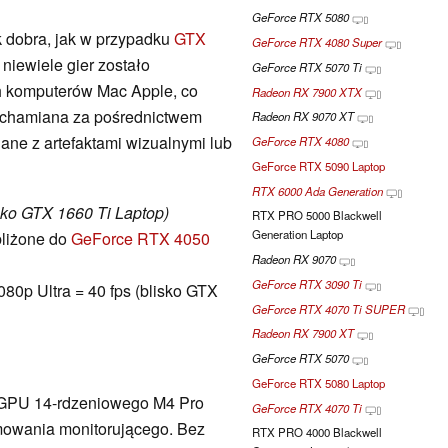
GeForce RTX 5080
k dobra, jak w przypadku
GTX
GeForce RTX 4080 Super
 niewiele gier zostało
GeForce RTX 5070 Ti
h komputerów Mac Apple, co
Radeon RX 7900 XTX
ruchamiana za pośrednictwem
Radeon RX 9070 XT
lane z artefaktami wizualnymi lub
GeForce RTX 4080
GeForce RTX 5090 Laptop
RTX 6000 Ada Generation
isko GTX 1660 Ti Laptop)
RTX PRO 5000 Blackwell
Generation Laptop
bliżone do
GeForce RTX 4050
Radeon RX 9070
GeForce RTX 3090 Ti
80p Ultra = 40 fps (blisko GTX
GeForce RTX 4070 Ti SUPER
Radeon RX 7900 XT
GeForce RTX 5070
GeForce RTX 5080 Laptop
iGPU 14-rdzeniowego M4 Pro
GeForce RTX 4070 Ti
owania monitorującego. Bez
RTX PRO 4000 Blackwell