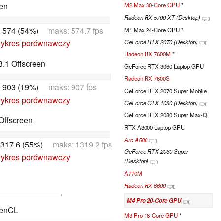
en
M2 Max 30-Core GPU
*
Radeon RX 5700 XT (Desktop)
:
574 (54%)
maks: 574.7 fps
M1 Max 24-Core GPU *
ykres porównawczy
GeForce RTX 2070 (Desktop)
Radeon RX 7600M
*
.1 Offscreen
GeForce RTX 3060 Laptop GPU
Radeon RX 7600S
:
903 (19%)
maks: 907 fps
GeForce RTX 2070 Super Mobile
ykres porównawczy
GeForce GTX 1080 (Desktop)
GeForce RTX 2080 Super Max-Q
Offscreen
RTX A3000 Laptop GPU
Arc A580
317.6 (55%)
maks: 1319.2 fps
GeForce RTX 2060 Super
ykres porównawczy
(Desktop)
A770M
Radeon RX 6600
M4 Pro 20-Core GPU
penCL
M3 Pro 18-Core GPU
*