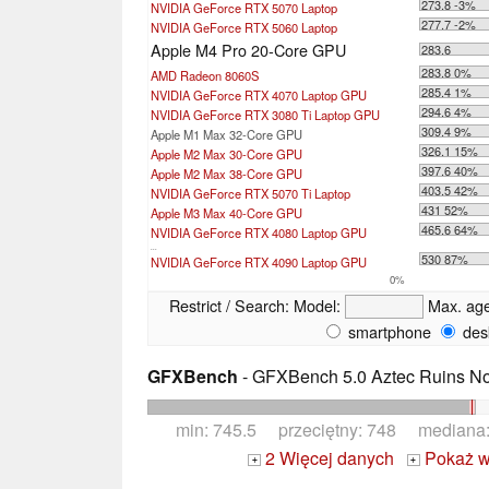
273.8 -3%
NVIDIA GeForce RTX 5070 Laptop
277.7 -2%
NVIDIA GeForce RTX 5060 Laptop
Apple M4 Pro 20-Core GPU
283.6
283.8 0%
AMD Radeon 8060S
285.4 1%
NVIDIA GeForce RTX 4070 Laptop GPU
294.6 4%
NVIDIA GeForce RTX 3080 Ti Laptop GPU
309.4 9%
Apple M1 Max 32-Core GPU
326.1 15%
Apple M2 Max 30-Core GPU
397.6 40%
Apple M2 Max 38-Core GPU
403.5 42%
NVIDIA GeForce RTX 5070 Ti Laptop
431 52%
Apple M3 Max 40-Core GPU
465.6 64%
NVIDIA GeForce RTX 4080 Laptop GPU
...
530 87%
NVIDIA GeForce RTX 4090 Laptop GPU
0%
Restrict / Search:
Model:
Max. ag
smartphone
des
GFXBench
- GFXBench 5.0 Aztec Ruins No
min: 745.5 przeciętny: 748 mediana
2 Więcej danych
Pokaż w
+
+