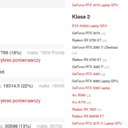
GeForce RTX 4070 Laptop GPU
Klasa 2
RTX A5500 Laptop GPU
GeForce RTX 3070
Radeon RX 6750 XT
GeForce RTX 2080 Ti (Desktop)
7795 (18%)
maks: 7809 Points
ykres porównawczy
Radeon RX 6700 XT
GeForce RTX 3060 Ti
ed
GeForce RTX 4060
GeForce RTX 3080 Laptop GPU
a:
19314.5 (22%)
maks: 19345
GeForce RTX 5060 Laptop
Arc B580
ykres porównawczy
Arc A770
Radeon RX 7600
Radeon RX 6850M XT
GeForce RTX 3070 Ti Laptop GPU
a:
30598 (13%)
maks: 30730