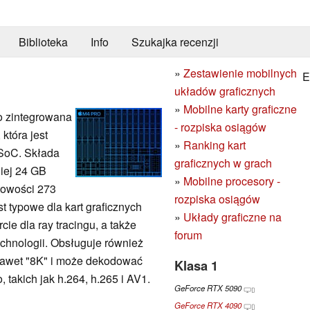
Biblioteka
Info
Szukajka recenzji
»
Zestawienie mobilnych
E
układów graficznych
»
Mobilne karty graficzne
o zintegrowana
- rozpiska osiągów
która jest
»
Ranking kart
oC. Składa
graficznych w grach
niej 24 GB
»
Mobilne procesory -
towości 273
rozpiska osiągów
st typowe dla kart graficznych
»
Układy graficzne na
e dla ray tracingu, a także
forum
echnologii. Obsługuje również
nawet "8K" i może dekodować
Klasa 1
takich jak h.264, h.265 i AV1.
GeForce RTX 5090
GeForce RTX 4090