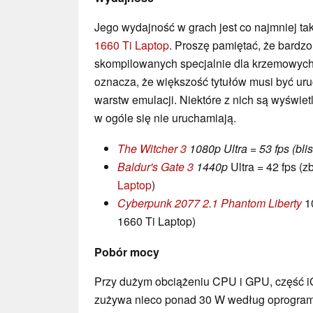
Jego wydajność w grach jest co najmniej ta
1660 Ti Laptop
. Proszę pamiętać, że bardzo
skompilowanych specjalnie dla krzemowyc
oznacza, że większość tytułów musi być u
warstw emulacji. Niektóre z nich są wyświet
w ogóle się nie uruchamiają.
The Witcher 3
1080p Ultra = 53 fps (bl
Baldur's Gate 3
1440p
Ultra = 42 fps (z
Laptop
)
Cyberpunk 2077 2.1 Phantom Liberty
10
1660 Ti Laptop)
Pobór mocy
Przy dużym obciążeniu CPU i GPU, część 
zużywa nieco ponad 30 W według oprogram