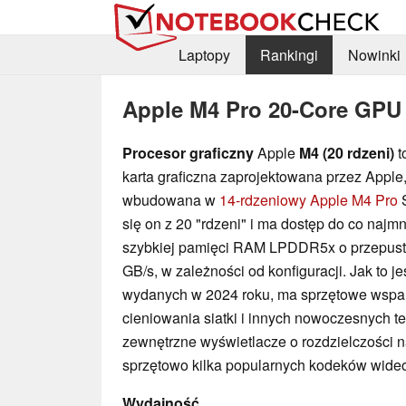
Laptopy
Rankingi
Nowinki
Apple M4 Pro 20-Core GPU
Procesor graficzny
Apple
M4 (20 rdzeni)
t
karta graficzna zaprojektowana przez Apple, 
wbudowana w
14-rdzeniowy Apple M4 Pro
S
się on z 20 "rdzeni" i ma dostęp do co najm
szybkiej pamięci RAM LPDDR5x o przepus
GB/s, w zależności od konfiguracji. Jak to je
wydanych w 2024 roku, ma sprzętowe wsparci
cieniowania siatki i innych nowoczesnych t
zewnętrzne wyświetlacze o rozdzielczości 
sprzętowo kilka popularnych kodeków wideo, 
Wydajność