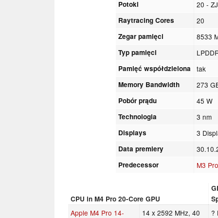
Potoki
20 - Z
Raytracing Cores
20
Zegar pamięci
8533 
Typ pamięci
LPDDR
Pamięć współdzielona
tak
Memory Bandwidth
273 G
Pobór prądu
45 W
Technologia
3 nm
Displays
3 Disp
Data premiery
30.10
Predecessor
M3 Pr
G
CPU in M4 Pro 20-Core GPU
S
Apple M4 Pro 14-
14 x 2592 MHz, 40
?