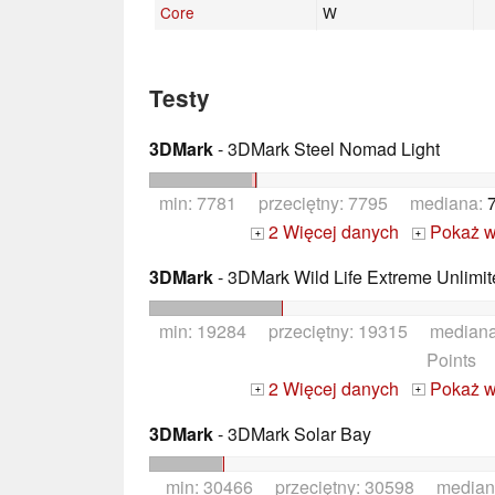
Core
W
Testy
3DMark
- 3DMark Steel Nomad Light
min: 7781 przeciętny: 7795 mediana:
2 Więcej danych
Pokaż w
+
+
3DMark
- 3DMark Wild Life Extreme Unlimit
min: 19284 przeciętny: 19315 median
Points
2 Więcej danych
Pokaż w
+
+
3DMark
- 3DMark Solar Bay
min: 30466 przeciętny: 30598 median