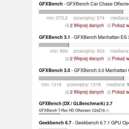
GFXBench
- GFXBench Car Chase Offscre
min: 573.2 przeciętny: 574 mediana
2 Więcej danych
Pokaż w
+
+
GFXBench 3.1
- GFXBench Manhattan ES 3
min: 899 przeciętny: 903 mediana
2 Więcej danych
Pokaż w
+
+
GFXBench 3.0
- GFXBench 3.0 Manhattan 
min: 1316 przeciętny: 1318 mediana:
1
2 Więcej danych
Pokaż w
+
+
GFXBench (DX / GLBenchmark) 2.7
GFXBench T-Rex HD Offscreen C24Z16
+
Geekbench 6.7
- Geekbench 6.7.1 GPU O