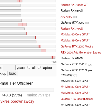
Radeon RX 7600M XT
Radeon RX 6800S
Arc A750
GeForce RTX 3060
Radeon RX 7700S
M3 Max 40-Core GPU
*
M2 Max 38-Core GPU
*
GeForce RTX 2080 Mobile
RTX 2000 Ada Generation Laptop
Radeon RX 6700M
100%
GeForce GTX 1080 Ti
e:
years
all
laptop
GeForce RTX 2070 Super
ktop
(Desktop)
M5 Max 32-Core GPU *
rmal Tier Offscreen
M4 Max 32-Core GPU
*
M3 Max 30-Core GPU
*
:
748.3 (55%)
maks: 751 fps
Quadro RTX 5000 (Laptop)
ykres porównawczy
M1 Max 32-Core GPU *