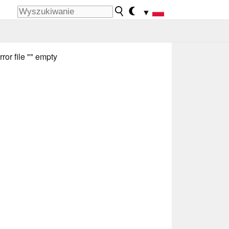
▼
rror file "" empty