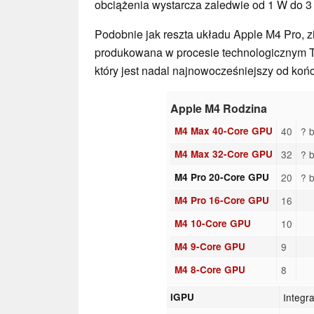
obciążenia wystarcza zaledwie od 1 W do 3
Podobnie jak reszta układu Apple M4 Pro, zi
produkowana w procesie technologicznym T
który jest nadal najnowocześniejszy od koń
Apple M4 Rodzina
M4 Max 40-Core GPU
40
? 
M4 Max 32-Core GPU
32
? 
M4 Pro 20-Core GPU
20
? 
M4 Pro 16-Core GPU
16
M4 10-Core GPU
10
M4 9-Core GPU
9
M4 8-Core GPU
8
iGPU
Integr