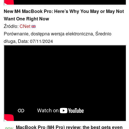
New M4 MacBook Pro: Here’s Why You May or May Not
Want One Right Now
Źródło:
CNet
Porównanie, dostępna wersja elektroniczna, Średnio
długa, Data: 07/11/2024
MacBook Pro (M4 Pro) review: the best gets even
90%