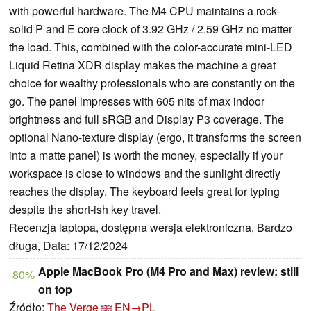
with powerful hardware. The M4 CPU maintains a rock-
solid P and E core clock of 3.92 GHz / 2.59 GHz no matter
the load. This, combined with the color-accurate mini-LED
Liquid Retina XDR display makes the machine a great
choice for wealthy professionals who are constantly on the
go. The panel impresses with 605 nits of max indoor
brightness and full sRGB and Display P3 coverage. The
optional Nano-texture display (ergo, it transforms the screen
into a matte panel) is worth the money, especially if your
workspace is close to windows and the sunlight directly
reaches the display. The keyboard feels great for typing
despite the short-ish key travel.
Recenzja laptopa, dostępna wersja elektroniczna, Bardzo
długa, Data: 17/12/2024
Apple MacBook Pro (M4 Pro and Max) review: still
80%
on top
Źródło:
The Verge
EN→PL