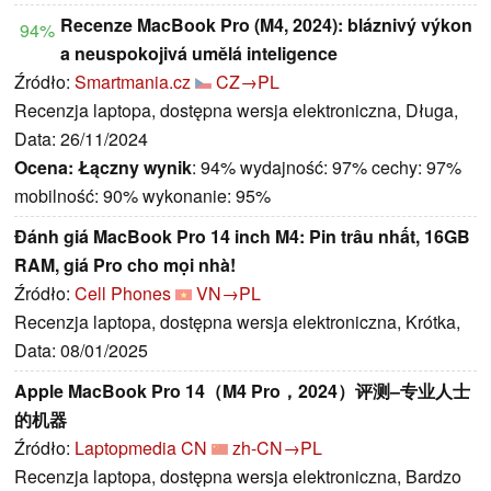
Recenze MacBook Pro (M4, 2024): bláznivý výkon
94%
a neuspokojivá umělá inteligence
Źródło:
Smartmania.cz
CZ→PL
Recenzja laptopa, dostępna wersja elektroniczna, Długa,
Data: 26/11/2024
Ocena:
Łączny wynik
: 94% wydajność: 97% cechy: 97%
mobilność: 90% wykonanie: 95%
Đánh giá MacBook Pro 14 inch M4: Pin trâu nhất, 16GB
RAM, giá Pro cho mọi nhà!
Źródło:
Cell Phones
VN→PL
Recenzja laptopa, dostępna wersja elektroniczna, Krótka,
Data: 08/01/2025
Apple MacBook Pro 14（M4 Pro，2024）评测–专业人士
的机器
Źródło:
Laptopmedia CN
zh-CN→PL
Recenzja laptopa, dostępna wersja elektroniczna, Bardzo