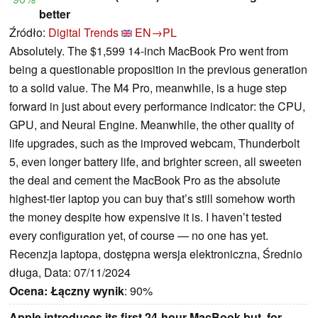
better
Źródło:
Digital Trends
EN→PL
Absolutely. The $1,599 14-inch MacBook Pro went from
being a questionable proposition in the previous generation
to a solid value. The M4 Pro, meanwhile, is a huge step
forward in just about every performance indicator: the CPU,
GPU, and Neural Engine. Meanwhile, the other quality of
life upgrades, such as the improved webcam, Thunderbolt
5, even longer battery life, and brighter screen, all sweeten
the deal and cement the MacBook Pro as the absolute
highest-tier laptop you can buy that’s still somehow worth
the money despite how expensive it is. I haven’t tested
every configuration yet, of course — no one has yet.
Recenzja laptopa, dostępna wersja elektroniczna, Średnio
długa, Data: 07/11/2024
Ocena:
Łączny wynik
: 90%
Apple introduces its first 24-hour MacBook but, for