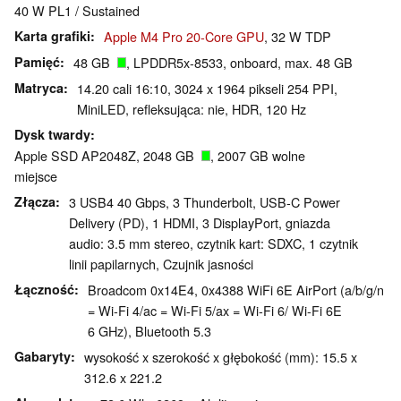
40 W PL1 / Sustained
Karta grafiki
Apple M4 Pro 20-Core GPU
, 32 W TDP
Pamięć
48 GB
, LPDDR5x-8533, onboard, max. 48 GB
Matryca
14.20 cali 16:10, 3024 x 1964 pikseli 254 PPI,
MiniLED, refleksująca: nie, HDR, 120 Hz
Dysk twardy
Apple SSD AP2048Z, 2048 GB
, 2007 GB wolne
miejsce
Złącza
3 USB4 40 Gbps, 3 Thunderbolt, USB-C Power
Delivery (PD), 1 HDMI, 3 DisplayPort, gniazda
audio: 3.5 mm stereo, czytnik kart: SDXC, 1 czytnik
linii papilarnych, Czujnik jasności
Łączność
Broadcom 0x14E4, 0x4388 WiFi 6E AirPort (a/b/g/n
= Wi-Fi 4/ac = Wi-Fi 5/ax = Wi-Fi 6/ Wi-Fi 6E
6 GHz), Bluetooth 5.3
Gabaryty
wysokość x szerokość x głębokość (mm): 15.5 x
312.6 x 221.2