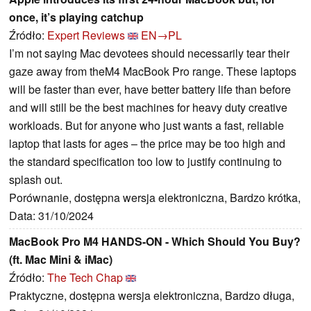
once, it’s playing catchup
Źródło:
Expert Reviews
EN→PL
I’m not saying Mac devotees should necessarily tear their
gaze away from theM4 MacBook Pro range. These laptops
will be faster than ever, have better battery life than before
and will still be the best machines for heavy duty creative
workloads. But for anyone who just wants a fast, reliable
laptop that lasts for ages – the price may be too high and
the standard specification too low to justify continuing to
splash out.
Porównanie, dostępna wersja elektroniczna, Bardzo krótka,
Data: 31/10/2024
MacBook Pro M4 HANDS-ON - Which Should You Buy?
(ft. Mac Mini & iMac)
Źródło:
The Tech Chap
Praktyczne, dostępna wersja elektroniczna, Bardzo długa,