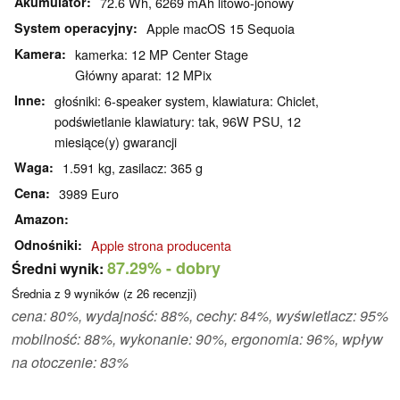
Akumulator
72.6 Wh, 6269 mAh litowo-jonowy
System operacyjny
Apple macOS 15 Sequoia
Kamera
kamerka: 12 MP Center Stage
Główny aparat: 12 MPix
Inne
głośniki: 6-speaker system, klawiatura: Chiclet,
podświetlanie klawiatury: tak, 96W PSU, 12
miesiące(y) gwarancji
Waga
1.591 kg, zasilacz: 365 g
Cena
3989 Euro
Amazon
Odnośniki
Apple strona producenta
87.29%
- dobry
Średni wynik:
Średnia z
9
wyników (z
26
recenzji)
cena: 80%, wydajność: 88%, cechy: 84%, wyświetlacz: 95%
mobilność: 88%, wykonanie: 90%, ergonomia: 96%, wpływ
na otoczenie: 83%