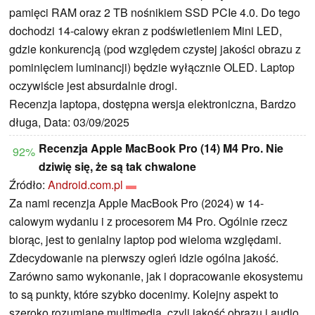
pamięci RAM oraz 2 TB nośnikiem SSD PCIe 4.0. Do tego
dochodzi 14-calowy ekran z podświetleniem Mini LED,
gdzie konkurencją (pod względem czystej jakości obrazu z
pominięciem luminancji) będzie wyłącznie OLED. Laptop
oczywiście jest absurdalnie drogi.
Recenzja laptopa, dostępna wersja elektroniczna, Bardzo
długa, Data: 03/09/2025
Recenzja Apple MacBook Pro (14) M4 Pro. Nie
92%
dziwię się, że są tak chwalone
Źródło:
Android.com.pl
Za nami recenzja Apple MacBook Pro (2024) w 14-
calowym wydaniu i z procesorem M4 Pro. Ogólnie rzecz
biorąc, jest to genialny laptop pod wieloma względami.
Zdecydowanie na pierwszy ogień idzie ogólna jakość.
Zarówno samo wykonanie, jak i dopracowanie ekosystemu
to są punkty, które szybko docenimy. Kolejny aspekt to
szeroko rozumiane multimedia, czyli jakość obrazu i audio.