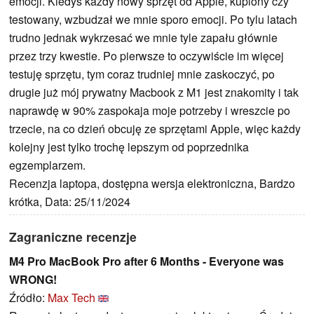
emocji. Kiedyś każdy nowy sprzęt od Apple, kupiony czy
testowany, wzbudzał we mnie sporo emocji. Po tylu latach
trudno jednak wykrzesać we mnie tyle zapału głównie
przez trzy kwestie. Po pierwsze to oczywiście im więcej
testuję sprzętu, tym coraz trudniej mnie zaskoczyć, po
drugie już mój prywatny Macbook z M1 jest znakomity i tak
naprawdę w 90% zaspokaja moje potrzeby i wreszcie po
trzecie, na co dzień obcuję ze sprzętami Apple, więc każdy
kolejny jest tylko trochę lepszym od poprzednika
egzemplarzem.
Recenzja laptopa, dostępna wersja elektroniczna, Bardzo
krótka, Data: 25/11/2024
Zagraniczne recenzje
M4 Pro MacBook Pro after 6 Months - Everyone was
WRONG!
Źródło:
Max Tech