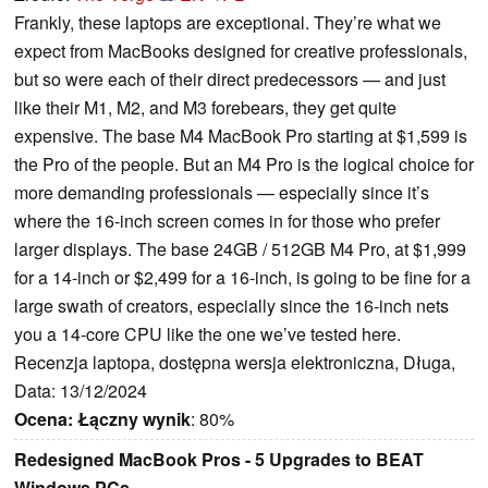
Frankly, these laptops are exceptional. They’re what we
expect from MacBooks designed for creative professionals,
but so were each of their direct predecessors — and just
like their M1, M2, and M3 forebears, they get quite
expensive. The base M4 MacBook Pro starting at $1,599 is
the Pro of the people. But an M4 Pro is the logical choice for
more demanding professionals — especially since it’s
where the 16-inch screen comes in for those who prefer
larger displays. The base 24GB / 512GB M4 Pro, at $1,999
for a 14-inch or $2,499 for a 16-inch, is going to be fine for a
large swath of creators, especially since the 16-inch nets
you a 14-core CPU like the one we’ve tested here.
Recenzja laptopa, dostępna wersja elektroniczna, Długa,
Data: 13/12/2024
Ocena:
Łączny wynik
: 80%
Redesigned MacBook Pros - 5 Upgrades to BEAT
Windows PCs